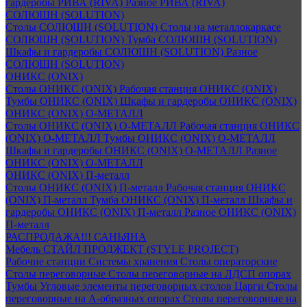
гардеробы РИВА (RIVA)
Разное РИВА (RIVA)
СОЛЮШН (SOLUTION)
Столы СОЛЮШН (SOLUTION)
Столы на металлокаркасе
СОЛЮШН (SOLUTION)
Тумба СОЛЮШН (SOLUTION)
Шкафы и гардеробы СОЛЮШН (SOLUTION)
Разное
СОЛЮШН (SOLUTION)
ОНИКС (ONIX)
Столы ОНИКС (ONIX)
Рабочая станция ОНИКС (ONIX)
Тумбы ОНИКС (ONIX)
Шкафы и гардеробы ОНИКС (ONIX)
ОНИКС (ONIX) O-МЕТАЛЛ
Столы ОНИКС (ONIX) O-МЕТАЛЛ
Рабочая станция ОНИКС
(ONIX) O-МЕТАЛЛ
Тумбы ОНИКС (ONIX) O-МЕТАЛЛ
Шкафы и гардеробы ОНИКС (ONIX) O-МЕТАЛЛ
Разное
ОНИКС (ONIX) O-МЕТАЛЛ
ОНИКС (ONIX) П-металл
Столы ОНИКС (ONIX) П-металл
Рабочая станция ОНИКС
(ONIX) П-металл
Тумба ОНИКС (ONIX) П-металл
Шкафы и
гардеробы ОНИКС (ONIX) П-металл
Разное ОНИКС (ONIX)
П-металл
РАСПРОДАЖА!!! САНЬЯНА
Мебель СТАЙЛ ПРОДЖЕКТ (STYLE PROJECT)
Рабочие станции
Системы хранения
Столы операторские
Столы переговорные
Столы переговорные на ЛДСП опорах
Тумбы
Угловые элементы переговорных столов
Царги
Столы
переговорные на А-образных опорах
Столы переговорные на