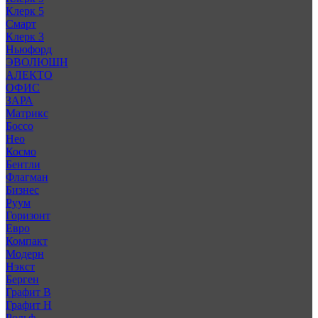
Клерк 5
Смарт
Клерк 3
Ньюфорд
ЭВОЛЮШН
АЛЕКТО
ОФИС
ЗАРА
Матрикс
Боссо
Нео
Космо
Бентли
Флагман
Бизнес
Руум
Горизонт
Евро
Компакт
Модерн
Нэкст
Берген
Графит В
Графит Н
Рольф