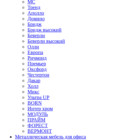
МС
Тренд
Аполло
Домино
Бридж
Бридж высокий
Беверли
Беверли высокий
Олли
Европа
Ричмонд
Премьер
Оксфорд
Честертон
Дакар
Холл
Микс
Ультра UP
BORN
Интер хром
МОДУЛЬ
ПРАЙМ
ФОРЕСТ
ВЕРМОНТ
Металлическая мебель для офиса