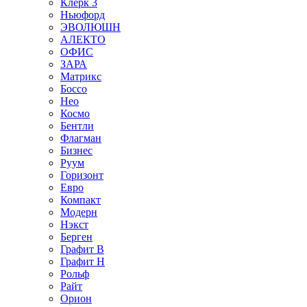
Клерк 3
Ньюфорд
ЭВОЛЮШН
АЛЕКТО
ОФИС
ЗАРА
Матрикс
Боссо
Нео
Космо
Бентли
Флагман
Бизнес
Руум
Горизонт
Евро
Компакт
Модерн
Нэкст
Берген
Графит В
Графит Н
Рольф
Райт
Орион