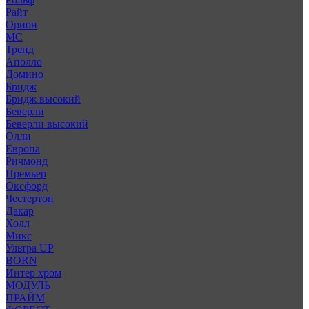
Райт
Орион
МС
Тренд
Аполло
Домино
Бридж
Бридж высокий
Беверли
Беверли высокий
Олли
Европа
Ричмонд
Премьер
Оксфорд
Честертон
Дакар
Холл
Микс
Ультра UP
BORN
Интер хром
МОДУЛЬ
ПРАЙМ