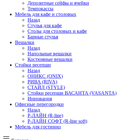
Депозитные сейфы и ячейки
Темпокассы
Мебель для кафе и столовых
Назад
Стулья для кафе
Столы для столовых и кафе
Барные стулья
Вешалки
Назад
Напольные вешалки
Костюмные вешалки
Стойки ресепшн
Назад
ОНИКС (ONIX)
РИВА (RIVA)
СТАЙЛ (STYLE)
Стойки ресепшн ВАСАНТА (VASANTA)
Инновация
Офисные перегородки
Назад
Р-ЛАЙН (R-line)
Р-ЛАЙН СОФТ (R-line soft)
Мебель для гостиниц