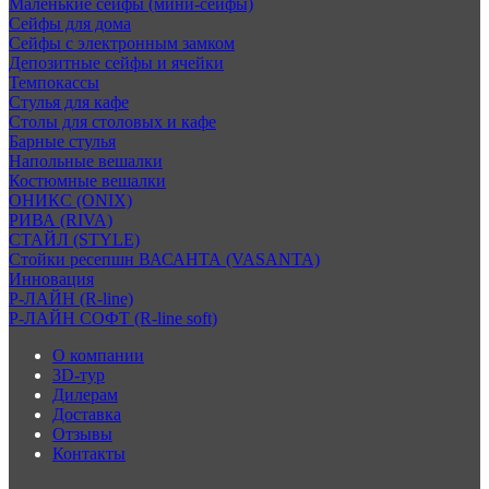
Маленькие сейфы (мини-сейфы)
Сейфы для дома
Сейфы с электронным замком
Депозитные сейфы и ячейки
Темпокассы
Стулья для кафе
Столы для столовых и кафе
Барные стулья
Напольные вешалки
Костюмные вешалки
ОНИКС (ONIX)
РИВА (RIVA)
СТАЙЛ (STYLE)
Стойки ресепшн ВАСАНТА (VASANTA)
Инновация
Р-ЛАЙН (R-line)
Р-ЛАЙН СОФТ (R-line soft)
О компании
3D-тур
Дилерам
Доставка
Отзывы
Контакты