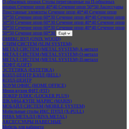
О-образных опорах
Столы переговорные на П-образных
опорах
Сечение опор 40*40
Сечение опор 50*50
Аксессуары
Приставные элементы
Сечение опор 40*40
Сечение опор
50*50
Сечение опор 60*30
Сечение опор 40*40
Сечение опор
50*50
Сечение опор 60*30
Сечение опор 40*40
Сечение опор
50*50
Сечение опор 60*30
Сечение опор 40*40
Сечение опор
50*50
Сечение опор 60*30
Ещё
ОНИКС ВУД (ONIX WOOD)
СЛИМ СИСТЕМ (SLIM SYSTEM)
МЕТАЛ СИСТЕМ (METAL SYSTEM) А-металл
МЕТАЛ СИСТЕМ (METAL SYSTEM) О-металл
МЕТАЛ СИСТЕМ (METAL SYSTEM) П-металл
ЛОФТ (LOFT)
ЭСТЕТИКА (ESTETIKA)
КОЛЛ-ЦЕНТР БЭЛЛ (BELL)
КОЛЛ-ЦЕНТР
ХОУМ ОФИС (HOME OFFICE)
Мини-кухня ФИТ (FIT)
ЛОКЕР ПЛЮС (LOCKER PLUS)
ШКАФЫ-КУПЕ МАРИС (MARIS)
МОБАЙЛ СИСТЕМ (MOBILE SYSTEM)
Мобильные столы ИКС ПУЛЛ (X-PULL)
РИВА МЕТАЛЛ (RIVA METAL)
АКСЕССУАРЫ НАВЕСНЫЕ
Мебель для кабинета