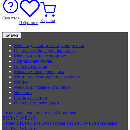
Связаться
Корзина
Избранное
Каталог
Мебель для кабинета руководителя
Офисная мебель для персонала
Мебель для переговорных
Журнальные столы
Офисные кресла
Мягкая мебель для офиса
Металлическая мебель для офиса
Сейфы
Мебель для кафе и столовых
Вешалки
Стойки ресепшн
Офисные перегородки
Столы для руководителя в Воронеже
ВИЛАС (VILAS)
Столы ВИЛАС (VILAS)
Тумбы ВИЛАС (VILAS)
Шкафы
ВИЛАС (VILAS)