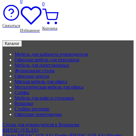
0
0
Связаться
Корзина
Избранное
Каталог
Мебель для кабинета руководителя
Офисная мебель для персонала
Мебель для переговорных
Журнальные столы
Офисные кресла
Мягкая мебель для офиса
Металлическая мебель для офиса
Сейфы
Мебель для кафе и столовых
Вешалки
Стойки ресепшн
Офисные перегородки
Столы для руководителя в Воронеже
ВИЛАС (VILAS)
Столы ВИЛАС (VILAS)
Тумбы ВИЛАС (VILAS)
Шкафы