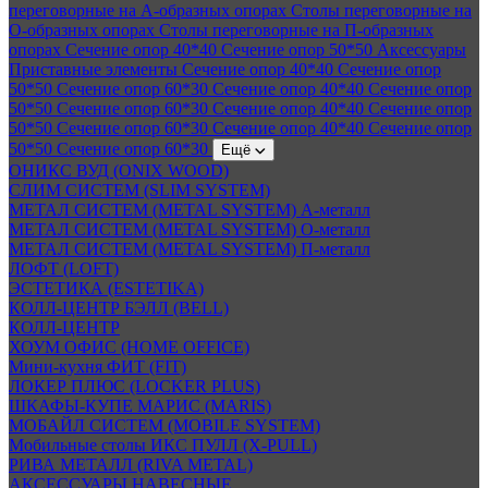
переговорные на А-образных опорах
Столы переговорные на
О-образных опорах
Столы переговорные на П-образных
опорах
Сечение опор 40*40
Сечение опор 50*50
Аксессуары
Приставные элементы
Сечение опор 40*40
Сечение опор
50*50
Сечение опор 60*30
Сечение опор 40*40
Сечение опор
50*50
Сечение опор 60*30
Сечение опор 40*40
Сечение опор
50*50
Сечение опор 60*30
Сечение опор 40*40
Сечение опор
50*50
Сечение опор 60*30
Ещё
ОНИКС ВУД (ONIX WOOD)
СЛИМ СИСТЕМ (SLIM SYSTEM)
МЕТАЛ СИСТЕМ (METAL SYSTEM) А-металл
МЕТАЛ СИСТЕМ (METAL SYSTEM) О-металл
МЕТАЛ СИСТЕМ (METAL SYSTEM) П-металл
ЛОФТ (LOFT)
ЭСТЕТИКА (ESTETIKA)
КОЛЛ-ЦЕНТР БЭЛЛ (BELL)
КОЛЛ-ЦЕНТР
ХОУМ ОФИС (HOME OFFICE)
Мини-кухня ФИТ (FIT)
ЛОКЕР ПЛЮС (LOCKER PLUS)
ШКАФЫ-КУПЕ МАРИС (MARIS)
МОБАЙЛ СИСТЕМ (MOBILE SYSTEM)
Мобильные столы ИКС ПУЛЛ (X-PULL)
РИВА МЕТАЛЛ (RIVA METAL)
АКСЕССУАРЫ НАВЕСНЫЕ