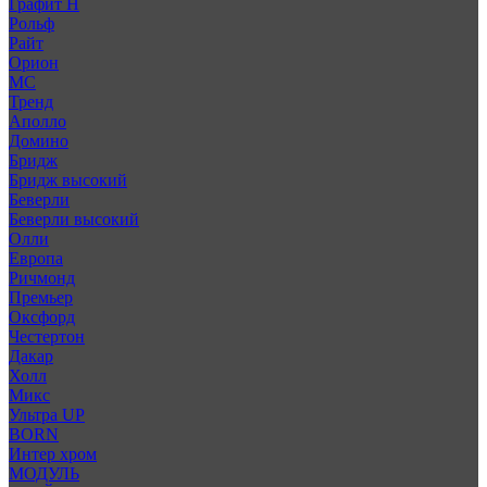
Графит Н
Рольф
Райт
Орион
МС
Тренд
Аполло
Домино
Бридж
Бридж высокий
Беверли
Беверли высокий
Олли
Европа
Ричмонд
Премьер
Оксфорд
Честертон
Дакар
Холл
Микс
Ультра UP
BORN
Интер хром
МОДУЛЬ