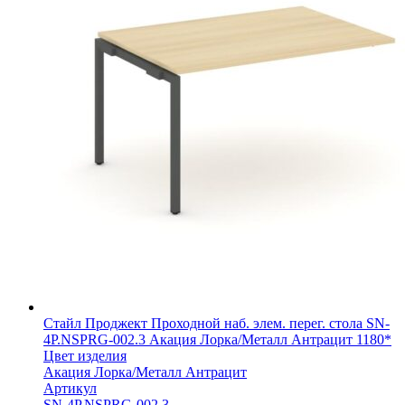
Стайл Проджект Проходной наб. элем. перег. стола SN-
4P.NSPRG-002.3 Акация Лорка/Металл Антрацит 1180*
Цвет изделия
Акация Лорка/Металл Антрацит
Артикул
SN-4P.NSPRG-002.3