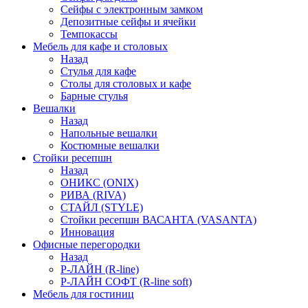
Сейфы с электронным замком
Депозитные сейфы и ячейки
Темпокассы
Мебель для кафе и столовых
Назад
Стулья для кафе
Столы для столовых и кафе
Барные стулья
Вешалки
Назад
Напольные вешалки
Костюмные вешалки
Стойки ресепшн
Назад
ОНИКС (ONIX)
РИВА (RIVA)
СТАЙЛ (STYLE)
Стойки ресепшн ВАСАНТА (VASANTA)
Инновация
Офисные перегородки
Назад
Р-ЛАЙН (R-line)
Р-ЛАЙН СОФТ (R-line soft)
Мебель для гостиниц