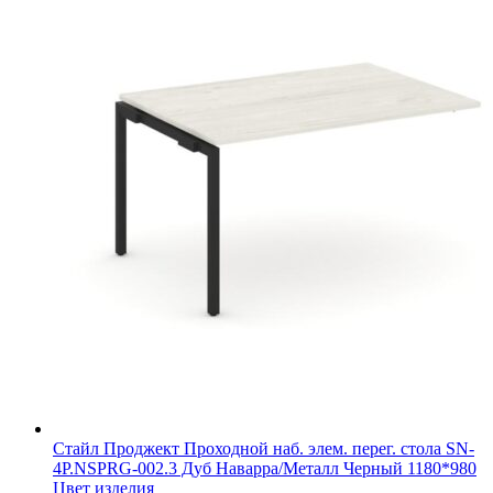
Стайл Проджект Проходной наб. элем. перег. стола SN-
4P.NSPRG-002.3 Дуб Наварра/Металл Черный 1180*980
Цвет изделия