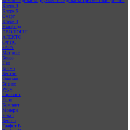
Кожаные диваны
Двухместные диваны
Трехместные диваны
Клерк 9
Клерк 5
Смарт
Клерк 3
Ньюфорд
ЭВОЛЮШН
АЛЕКТО
ОФИС
ЗАРА
Матрикс
Боссо
Нео
Космо
Бентли
Флагман
Бизнес
Руум
Горизонт
Евро
Компакт
Модерн
Нэкст
Берген
Графит В