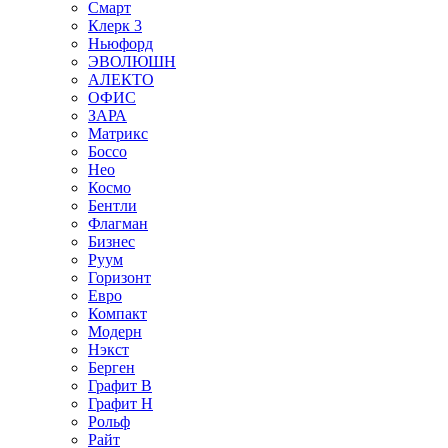
Смарт
Клерк 3
Ньюфорд
ЭВОЛЮШН
АЛЕКТО
ОФИС
ЗАРА
Матрикс
Боссо
Нео
Космо
Бентли
Флагман
Бизнес
Руум
Горизонт
Евро
Компакт
Модерн
Нэкст
Берген
Графит В
Графит Н
Рольф
Райт