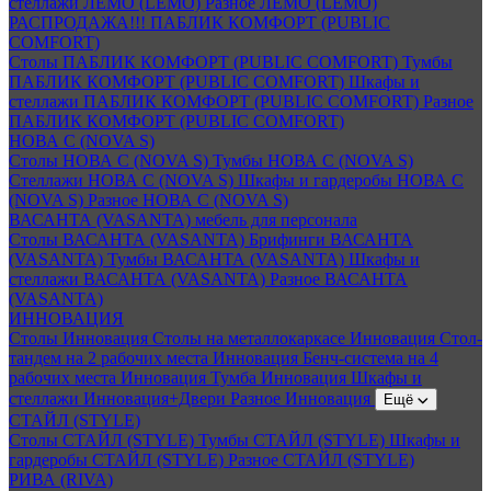
стеллажи ЛЕМО (LEMO)
Разное ЛЕМО (LEMO)
РАСПРОДАЖА!!! ПАБЛИК КОМФОРТ (PUBLIC
COMFORT)
Столы ПАБЛИК КОМФОРТ (PUBLIC COMFORT)
Тумбы
ПАБЛИК КОМФОРТ (PUBLIC COMFORT)
Шкафы и
стеллажи ПАБЛИК КОМФОРТ (PUBLIC COMFORT)
Разное
ПАБЛИК КОМФОРТ (PUBLIC COMFORT)
НОВА С (NOVA S)
Столы НОВА С (NOVA S)
Тумбы НОВА С (NOVA S)
Стеллажи НОВА С (NOVA S)
Шкафы и гардеробы НОВА С
(NOVA S)
Разное НОВА С (NOVA S)
ВАСАНТА (VASANTA) мебель для персонала
Столы ВАСАНТА (VASANTA)
Брифинги ВАСАНТА
(VASANTA)
Тумбы ВАСАНТА (VASANTA)
Шкафы и
стеллажи ВАСАНТА (VASANTA)
Разное ВАСАНТА
(VASANTA)
ИННОВАЦИЯ
Столы Инновация
Столы на металлокаркасе Инновация
Стол-
тандем на 2 рабочих места Инновация
Бенч-система на 4
рабочих места Инновация
Тумба Инновация
Шкафы и
стеллажи Инновация+Двери
Разное Инновация
Ещё
СТАЙЛ (STYLE)
Столы СТАЙЛ (STYLE)
Тумбы СТАЙЛ (STYLE)
Шкафы и
гардеробы СТАЙЛ (STYLE)
Разное СТАЙЛ (STYLE)
РИВА (RIVA)