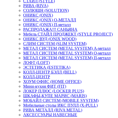
СТАЙЛ (STYLE)
РИВА (RIVA)
СОЛЮШН (SOLUTION)
ОНИКС (ONIX)
ОНИКС (ONIX) O-МЕТАЛЛ
ОНИКС (ONIX) П-металл
РАСПРОДАЖА!!! САНЬЯНА
Мебель СТАЙЛ ПРОДЖЕКТ (STYLE PROJECT)
ОНИКС ВУД (ONIX WOOD)
СЛИМ СИСТЕМ (SLIM SYSTEM)
МЕТАЛ СИСТЕМ (METAL SYSTEM) А-металл
МЕТАЛ СИСТЕМ (METAL SYSTEM) О-металл
МЕТАЛ СИСТЕМ (METAL SYSTEM) П-металл
ЛОФТ (LOFT)
ЭСТЕТИКА (ESTETIKA)
КОЛЛ-ЦЕНТР БЭЛЛ (BELL)
КОЛЛ-ЦЕНТР
ХОУМ ОФИС (HOME OFFICE)
Мини-кухня ФИТ (FIT)
ЛОКЕР ПЛЮС (LOCKER PLUS)
ШКАФЫ-КУПЕ МАРИС (MARIS)
МОБАЙЛ СИСТЕМ (MOBILE SYSTEM)
Мобильные столы ИКС ПУЛЛ (X-PULL)
РИВА МЕТАЛЛ (RIVA METAL)
АКСЕССУАРЫ НАВЕСНЫЕ