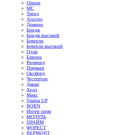
Орион
МС
Тренд
Аполло
Домино
Бридж
Бридж высокий
Беверли
Беверли высокий
Олли
Европа
Ричмонд
Премьер
Оксфорд
Честертон
Дакар
Холл
Микс
Ультра UP
BORN
Интер хром
МОДУЛЬ
ПРАЙМ
ФОРЕСТ
ВЕРМОНТ