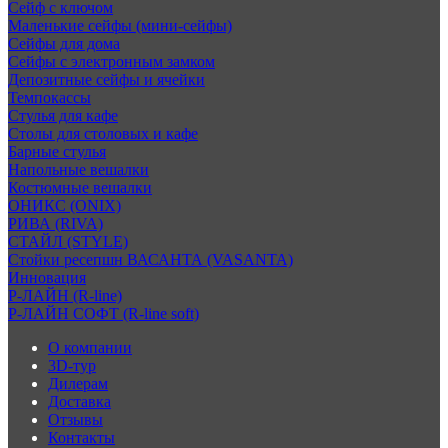
Сейф с ключом
Маленькие сейфы (мини-сейфы)
Сейфы для дома
Сейфы с электронным замком
Депозитные сейфы и ячейки
Темпокассы
Стулья для кафе
Столы для столовых и кафе
Барные стулья
Напольные вешалки
Костюмные вешалки
ОНИКС (ONIX)
РИВА (RIVA)
СТАЙЛ (STYLE)
Стойки ресепшн ВАСАНТА (VASANTA)
Инновация
Р-ЛАЙН (R-line)
Р-ЛАЙН СОФТ (R-line soft)
О компании
3D-тур
Дилерам
Доставка
Отзывы
Контакты