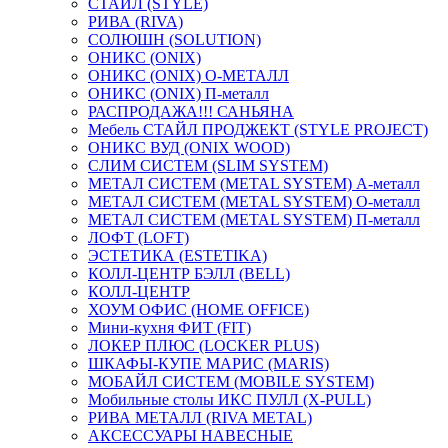
СТАЙЛ (STYLE)
РИВА (RIVA)
СОЛЮШН (SOLUTION)
ОНИКС (ONIX)
ОНИКС (ONIX) O-МЕТАЛЛ
ОНИКС (ONIX) П-металл
РАСПРОДАЖА!!! САНЬЯНА
Мебель СТАЙЛ ПРОДЖЕКТ (STYLE PROJECT)
ОНИКС ВУД (ONIX WOOD)
СЛИМ СИСТЕМ (SLIM SYSTEM)
МЕТАЛ СИСТЕМ (METAL SYSTEM) А-металл
МЕТАЛ СИСТЕМ (METAL SYSTEM) О-металл
МЕТАЛ СИСТЕМ (METAL SYSTEM) П-металл
ЛОФТ (LOFT)
ЭСТЕТИКА (ESTETIKA)
КОЛЛ-ЦЕНТР БЭЛЛ (BELL)
КОЛЛ-ЦЕНТР
ХОУМ ОФИС (HOME OFFICE)
Мини-кухня ФИТ (FIT)
ЛОКЕР ПЛЮС (LOCKER PLUS)
ШКАФЫ-КУПЕ МАРИС (MARIS)
МОБАЙЛ СИСТЕМ (MOBILE SYSTEM)
Мобильные столы ИКС ПУЛЛ (X-PULL)
РИВА МЕТАЛЛ (RIVA METAL)
АКСЕССУАРЫ НАВЕСНЫЕ