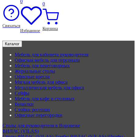
0
0
Связаться
Корзина
Избранное
Каталог
Мебель для кабинета руководителя
Офисная мебель для персонала
Мебель для переговорных
Журнальные столы
Офисные кресла
Мягкая мебель для офиса
Металлическая мебель для офиса
Сейфы
Мебель для кафе и столовых
Вешалки
Стойки ресепшн
Офисные перегородки
Столы для руководителя в Воронеже
ВИЛАС (VILAS)
Столы ВИЛАС (VILAS)
Тумбы ВИЛАС (VILAS)
Шкафы