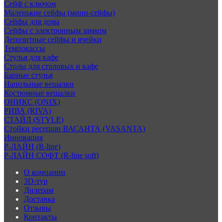
Сейф с ключом
Маленькие сейфы (мини-сейфы)
Сейфы для дома
Сейфы с электронным замком
Депозитные сейфы и ячейки
Темпокассы
Стулья для кафе
Столы для столовых и кафе
Барные стулья
Напольные вешалки
Костюмные вешалки
ОНИКС (ONIX)
РИВА (RIVA)
СТАЙЛ (STYLE)
Стойки ресепшн ВАСАНТА (VASANTA)
Инновация
Р-ЛАЙН (R-line)
Р-ЛАЙН СОФТ (R-line soft)
О компании
3D-тур
Дилерам
Доставка
Отзывы
Контакты