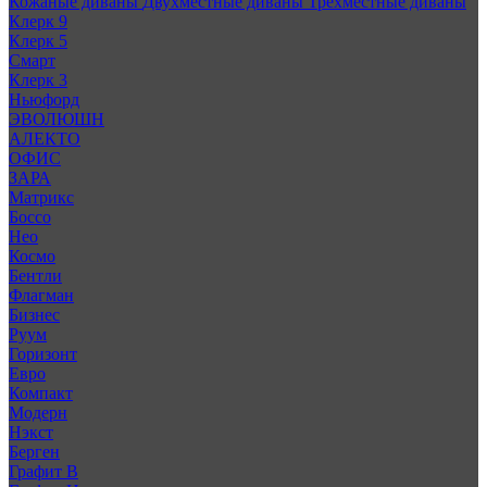
Кожаные диваны
Двухместные диваны
Трехместные диваны
Клерк 9
Клерк 5
Смарт
Клерк 3
Ньюфорд
ЭВОЛЮШН
АЛЕКТО
ОФИС
ЗАРА
Матрикс
Боссо
Нео
Космо
Бентли
Флагман
Бизнес
Руум
Горизонт
Евро
Компакт
Модерн
Нэкст
Берген
Графит В