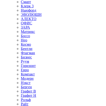
Смарт
Клерк 3
Ньюфорд
ЭВОЛЮШН
АЛЕКТО
ОФИС
ЗАРА
Матрикс
Боссо
Нео
Космо
Бентли
Флагман
Бизнес
Руум
Горизонт
Евро
Компакт
Модерн
Нэкст
Берген
Графит В
Графит Н
Рольф
Райт