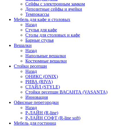
Сейфы с электронным замком
Депозитные сейфы и ячейки
Темпокассы
Мебель для кафе и столовых
Назад
Стулья для кафе
Столы для столовых и кафе
Барные стулья
Вешалки
Назад
Напольные вешалки
Костюмные вешалки
Стойки ресепшн
Назад
ОНИКС (ONIX)
РИВА (RIVA)
СТАЙЛ (STYLE)
Стойки ресепшн ВАСАНТА (VASANTA)
Инновация
Офисные перегородки
Назад
Р-ЛАЙН (R-line)
Р-ЛАЙН СОФТ (R-line soft)
Мебель для гостиниц