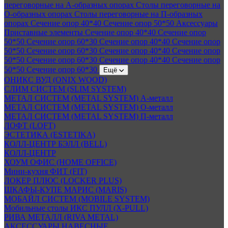
переговорные на А-образных опорах
Столы переговорные на
О-образных опорах
Столы переговорные на П-образных
опорах
Сечение опор 40*40
Сечение опор 50*50
Аксессуары
Приставные элементы
Сечение опор 40*40
Сечение опор
50*50
Сечение опор 60*30
Сечение опор 40*40
Сечение опор
50*50
Сечение опор 60*30
Сечение опор 40*40
Сечение опор
50*50
Сечение опор 60*30
Сечение опор 40*40
Сечение опор
50*50
Сечение опор 60*30
Ещё
ОНИКС ВУД (ONIX WOOD)
СЛИМ СИСТЕМ (SLIM SYSTEM)
МЕТАЛ СИСТЕМ (METAL SYSTEM) А-металл
МЕТАЛ СИСТЕМ (METAL SYSTEM) О-металл
МЕТАЛ СИСТЕМ (METAL SYSTEM) П-металл
ЛОФТ (LOFT)
ЭСТЕТИКА (ESTETIKA)
КОЛЛ-ЦЕНТР БЭЛЛ (BELL)
КОЛЛ-ЦЕНТР
ХОУМ ОФИС (HOME OFFICE)
Мини-кухня ФИТ (FIT)
ЛОКЕР ПЛЮС (LOCKER PLUS)
ШКАФЫ-КУПЕ МАРИС (MARIS)
МОБАЙЛ СИСТЕМ (MOBILE SYSTEM)
Мобильные столы ИКС ПУЛЛ (X-PULL)
РИВА МЕТАЛЛ (RIVA METAL)
АКСЕССУАРЫ НАВЕСНЫЕ