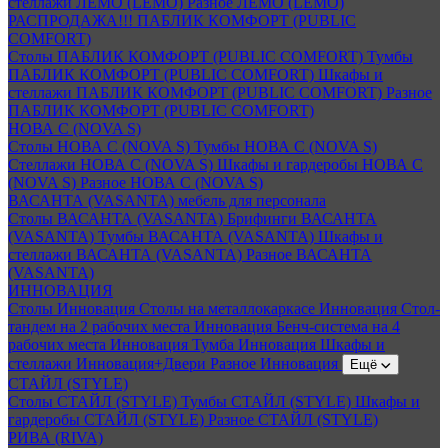
стеллажи ЛЕМО (LEMO)
Разное ЛЕМО (LEMO)
РАСПРОДАЖА!!! ПАБЛИК КОМФОРТ (PUBLIC
COMFORT)
Столы ПАБЛИК КОМФОРТ (PUBLIC COMFORT)
Тумбы
ПАБЛИК КОМФОРТ (PUBLIC COMFORT)
Шкафы и
стеллажи ПАБЛИК КОМФОРТ (PUBLIC COMFORT)
Разное
ПАБЛИК КОМФОРТ (PUBLIC COMFORT)
НОВА С (NOVA S)
Столы НОВА С (NOVA S)
Тумбы НОВА С (NOVA S)
Стеллажи НОВА С (NOVA S)
Шкафы и гардеробы НОВА С
(NOVA S)
Разное НОВА С (NOVA S)
ВАСАНТА (VASANTA) мебель для персонала
Столы ВАСАНТА (VASANTA)
Брифинги ВАСАНТА
(VASANTA)
Тумбы ВАСАНТА (VASANTA)
Шкафы и
стеллажи ВАСАНТА (VASANTA)
Разное ВАСАНТА
(VASANTA)
ИННОВАЦИЯ
Столы Инновация
Столы на металлокаркасе Инновация
Стол-
тандем на 2 рабочих места Инновация
Бенч-система на 4
рабочих места Инновация
Тумба Инновация
Шкафы и
стеллажи Инновация+Двери
Разное Инновация
Ещё
СТАЙЛ (STYLE)
Столы СТАЙЛ (STYLE)
Тумбы СТАЙЛ (STYLE)
Шкафы и
гардеробы СТАЙЛ (STYLE)
Разное СТАЙЛ (STYLE)
РИВА (RIVA)