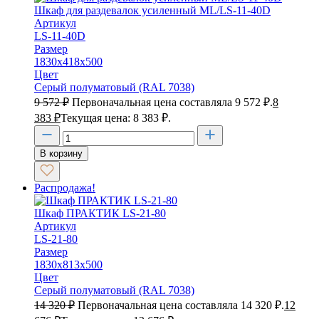
Шкаф для раздевалок усиленный ML/LS-11-40D
Артикул
LS-11-40D
Размер
1830х418х500
Цвет
Серый полуматовый (RAL 7038)
9 572
₽
Первоначальная цена составляла 9 572 ₽.
8
383
₽
Текущая цена: 8 383 ₽.
В корзину
Распродажа!
Шкаф ПРАКТИК LS-21-80
Артикул
LS-21-80
Размер
1830х813х500
Цвет
Серый полуматовый (RAL 7038)
14 320
₽
Первоначальная цена составляла 14 320 ₽.
12