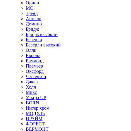
Орион
МС
Тренд
Аполло
Домино
Бридж
Бридж высокий
Беверли
Беверли высокий
Олли
Европа
Ричмонд
Премьер
Оксфорд
Честертон
Дакар
Холл
Микс
Ультра UP
BORN
Интер хром
МОДУЛЬ
ПРАЙМ
ФОРЕСТ
ВЕРМОНТ