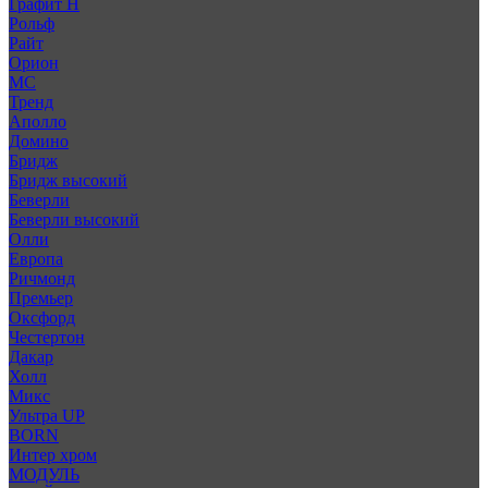
Графит Н
Рольф
Райт
Орион
МС
Тренд
Аполло
Домино
Бридж
Бридж высокий
Беверли
Беверли высокий
Олли
Европа
Ричмонд
Премьер
Оксфорд
Честертон
Дакар
Холл
Микс
Ультра UP
BORN
Интер хром
МОДУЛЬ