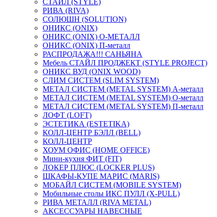
СТАЙЛ (STYLE)
РИВА (RIVA)
СОЛЮШН (SOLUTION)
ОНИКС (ONIX)
ОНИКС (ONIX) O-МЕТАЛЛ
ОНИКС (ONIX) П-металл
РАСПРОДАЖА!!! САНЬЯНА
Мебель СТАЙЛ ПРОДЖЕКТ (STYLE PROJECT)
ОНИКС ВУД (ONIX WOOD)
СЛИМ СИСТЕМ (SLIM SYSTEM)
МЕТАЛ СИСТЕМ (METAL SYSTEM) А-металл
МЕТАЛ СИСТЕМ (METAL SYSTEM) О-металл
МЕТАЛ СИСТЕМ (METAL SYSTEM) П-металл
ЛОФТ (LOFT)
ЭСТЕТИКА (ESTETIKA)
КОЛЛ-ЦЕНТР БЭЛЛ (BELL)
КОЛЛ-ЦЕНТР
ХОУМ ОФИС (HOME OFFICE)
Мини-кухня ФИТ (FIT)
ЛОКЕР ПЛЮС (LOCKER PLUS)
ШКАФЫ-КУПЕ МАРИС (MARIS)
МОБАЙЛ СИСТЕМ (MOBILE SYSTEM)
Мобильные столы ИКС ПУЛЛ (X-PULL)
РИВА МЕТАЛЛ (RIVA METAL)
АКСЕССУАРЫ НАВЕСНЫЕ