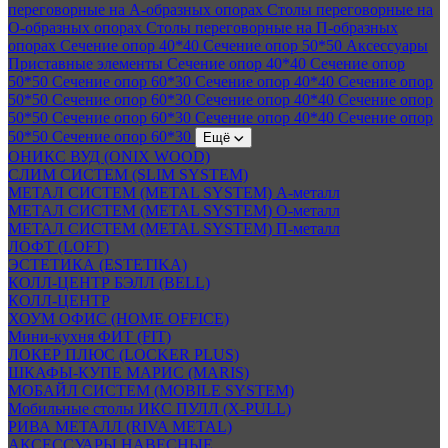
переговорные на А-образных опорах
Столы переговорные на
О-образных опорах
Столы переговорные на П-образных
опорах
Сечение опор 40*40
Сечение опор 50*50
Аксессуары
Приставные элементы
Сечение опор 40*40
Сечение опор
50*50
Сечение опор 60*30
Сечение опор 40*40
Сечение опор
50*50
Сечение опор 60*30
Сечение опор 40*40
Сечение опор
50*50
Сечение опор 60*30
Сечение опор 40*40
Сечение опор
50*50
Сечение опор 60*30
Ещё
ОНИКС ВУД (ONIX WOOD)
СЛИМ СИСТЕМ (SLIM SYSTEM)
МЕТАЛ СИСТЕМ (METAL SYSTEM) А-металл
МЕТАЛ СИСТЕМ (METAL SYSTEM) О-металл
МЕТАЛ СИСТЕМ (METAL SYSTEM) П-металл
ЛОФТ (LOFT)
ЭСТЕТИКА (ESTETIKA)
КОЛЛ-ЦЕНТР БЭЛЛ (BELL)
КОЛЛ-ЦЕНТР
ХОУМ ОФИС (HOME OFFICE)
Мини-кухня ФИТ (FIT)
ЛОКЕР ПЛЮС (LOCKER PLUS)
ШКАФЫ-КУПЕ МАРИС (MARIS)
МОБАЙЛ СИСТЕМ (MOBILE SYSTEM)
Мобильные столы ИКС ПУЛЛ (X-PULL)
РИВА МЕТАЛЛ (RIVA METAL)
АКСЕССУАРЫ НАВЕСНЫЕ