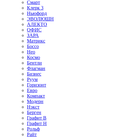
Смарт
Клерк 3
Ньюфорд
ЭВОЛЮШН
АЛЕКТО
ОФИС
ЗАРА
Матрикс
Боссо
Нео
Космо
Бентли
Флагман
Бизнес
Руум
Горизонт
Евро
Компакт
Модерн
Нэкст
Берген
Графит В
Графит Н
Рольф
Райт