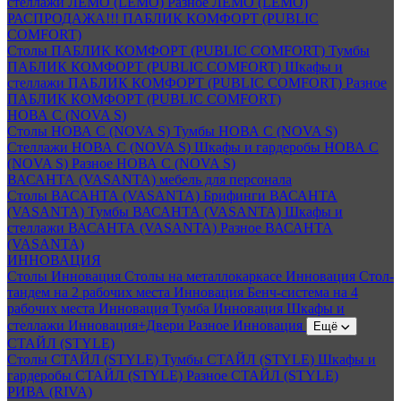
стеллажи ЛЕМО (LEMO)
Разное ЛЕМО (LEMO)
РАСПРОДАЖА!!! ПАБЛИК КОМФОРТ (PUBLIC
COMFORT)
Столы ПАБЛИК КОМФОРТ (PUBLIC COMFORT)
Тумбы
ПАБЛИК КОМФОРТ (PUBLIC COMFORT)
Шкафы и
стеллажи ПАБЛИК КОМФОРТ (PUBLIC COMFORT)
Разное
ПАБЛИК КОМФОРТ (PUBLIC COMFORT)
НОВА С (NOVA S)
Столы НОВА С (NOVA S)
Тумбы НОВА С (NOVA S)
Стеллажи НОВА С (NOVA S)
Шкафы и гардеробы НОВА С
(NOVA S)
Разное НОВА С (NOVA S)
ВАСАНТА (VASANTA) мебель для персонала
Столы ВАСАНТА (VASANTA)
Брифинги ВАСАНТА
(VASANTA)
Тумбы ВАСАНТА (VASANTA)
Шкафы и
стеллажи ВАСАНТА (VASANTA)
Разное ВАСАНТА
(VASANTA)
ИННОВАЦИЯ
Столы Инновация
Столы на металлокаркасе Инновация
Стол-
тандем на 2 рабочих места Инновация
Бенч-система на 4
рабочих места Инновация
Тумба Инновация
Шкафы и
стеллажи Инновация+Двери
Разное Инновация
Ещё
СТАЙЛ (STYLE)
Столы СТАЙЛ (STYLE)
Тумбы СТАЙЛ (STYLE)
Шкафы и
гардеробы СТАЙЛ (STYLE)
Разное СТАЙЛ (STYLE)
РИВА (RIVA)