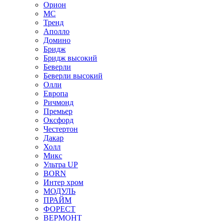
Орион
МС
Тренд
Аполло
Домино
Бридж
Бридж высокий
Беверли
Беверли высокий
Олли
Европа
Ричмонд
Премьер
Оксфорд
Честертон
Дакар
Холл
Микс
Ультра UP
BORN
Интер хром
МОДУЛЬ
ПРАЙМ
ФОРЕСТ
ВЕРМОНТ