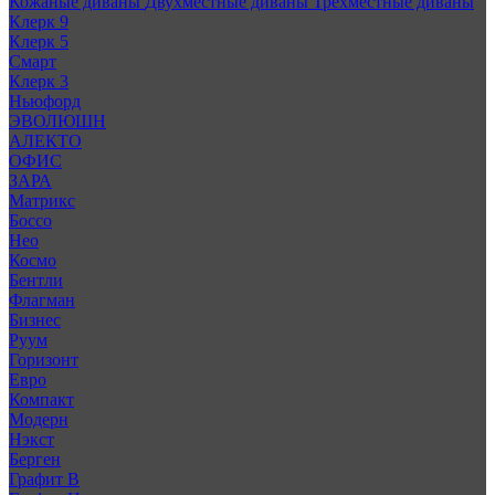
Кожаные диваны
Двухместные диваны
Трехместные диваны
Клерк 9
Клерк 5
Смарт
Клерк 3
Ньюфорд
ЭВОЛЮШН
АЛЕКТО
ОФИС
ЗАРА
Матрикс
Боссо
Нео
Космо
Бентли
Флагман
Бизнес
Руум
Горизонт
Евро
Компакт
Модерн
Нэкст
Берген
Графит В