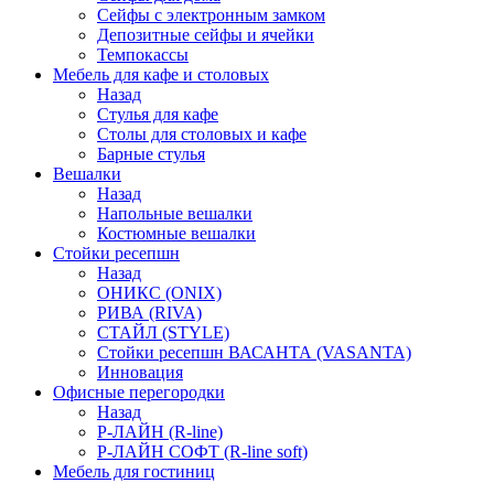
Сейфы с электронным замком
Депозитные сейфы и ячейки
Темпокассы
Мебель для кафе и столовых
Назад
Стулья для кафе
Столы для столовых и кафе
Барные стулья
Вешалки
Назад
Напольные вешалки
Костюмные вешалки
Стойки ресепшн
Назад
ОНИКС (ONIX)
РИВА (RIVA)
СТАЙЛ (STYLE)
Стойки ресепшн ВАСАНТА (VASANTA)
Инновация
Офисные перегородки
Назад
Р-ЛАЙН (R-line)
Р-ЛАЙН СОФТ (R-line soft)
Мебель для гостиниц