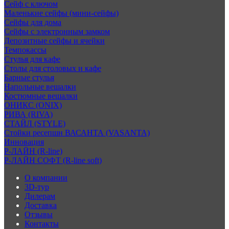
Сейф с ключом
Маленькие сейфы (мини-сейфы)
Сейфы для дома
Сейфы с электронным замком
Депозитные сейфы и ячейки
Темпокассы
Стулья для кафе
Столы для столовых и кафе
Барные стулья
Напольные вешалки
Костюмные вешалки
ОНИКС (ONIX)
РИВА (RIVA)
СТАЙЛ (STYLE)
Стойки ресепшн ВАСАНТА (VASANTA)
Инновация
Р-ЛАЙН (R-line)
Р-ЛАЙН СОФТ (R-line soft)
О компании
3D-тур
Дилерам
Доставка
Отзывы
Контакты