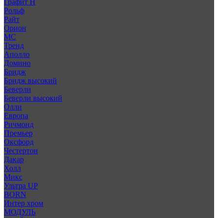
Графит Н
Рольф
Райт
Орион
МС
Тренд
Аполло
Домино
Бридж
Бридж высокий
Беверли
Беверли высокий
Олли
Европа
Ричмонд
Премьер
Оксфорд
Честертон
Дакар
Холл
Микс
Ультра UP
BORN
Интер хром
МОДУЛЬ