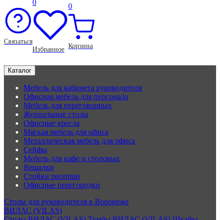
0
0
Связаться
Корзина
Избранное
Каталог
Мебель для кабинета руководителя
Офисная мебель для персонала
Мебель для переговорных
Журнальные столы
Офисные кресла
Мягкая мебель для офиса
Металлическая мебель для офиса
Сейфы
Мебель для кафе и столовых
Вешалки
Стойки ресепшн
Офисные перегородки
Столы для руководителя в Воронеже
ВИЛАС (VILAS)
Столы ВИЛАС (VILAS)
Тумбы ВИЛАС (VILAS)
Шкафы