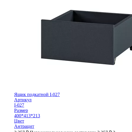
Ящик подкатной I-027
Артикул
I-027
Размер
400*413*213
Цвет
Антрацит