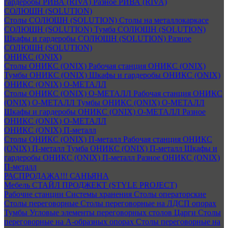
гардеробы РИВА (RIVA)
Разное РИВА (RIVA)
СОЛЮШН (SOLUTION)
Столы СОЛЮШН (SOLUTION)
Столы на металлокаркасе
СОЛЮШН (SOLUTION)
Тумба СОЛЮШН (SOLUTION)
Шкафы и гардеробы СОЛЮШН (SOLUTION)
Разное
СОЛЮШН (SOLUTION)
ОНИКС (ONIX)
Столы ОНИКС (ONIX)
Рабочая станция ОНИКС (ONIX)
Тумбы ОНИКС (ONIX)
Шкафы и гардеробы ОНИКС (ONIX)
ОНИКС (ONIX) O-МЕТАЛЛ
Столы ОНИКС (ONIX) O-МЕТАЛЛ
Рабочая станция ОНИКС
(ONIX) O-МЕТАЛЛ
Тумбы ОНИКС (ONIX) O-МЕТАЛЛ
Шкафы и гардеробы ОНИКС (ONIX) O-МЕТАЛЛ
Разное
ОНИКС (ONIX) O-МЕТАЛЛ
ОНИКС (ONIX) П-металл
Столы ОНИКС (ONIX) П-металл
Рабочая станция ОНИКС
(ONIX) П-металл
Тумба ОНИКС (ONIX) П-металл
Шкафы и
гардеробы ОНИКС (ONIX) П-металл
Разное ОНИКС (ONIX)
П-металл
РАСПРОДАЖА!!! САНЬЯНА
Мебель СТАЙЛ ПРОДЖЕКТ (STYLE PROJECT)
Рабочие станции
Системы хранения
Столы операторские
Столы переговорные
Столы переговорные на ЛДСП опорах
Тумбы
Угловые элементы переговорных столов
Царги
Столы
переговорные на А-образных опорах
Столы переговорные на