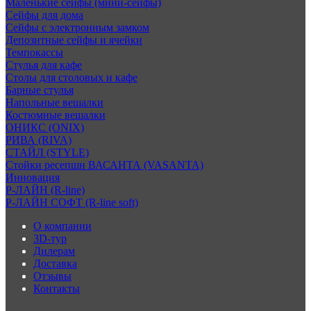
Маленькие сейфы (мини-сейфы)
Сейфы для дома
Сейфы с электронным замком
Депозитные сейфы и ячейки
Темпокассы
Стулья для кафе
Столы для столовых и кафе
Барные стулья
Напольные вешалки
Костюмные вешалки
ОНИКС (ONIX)
РИВА (RIVA)
СТАЙЛ (STYLE)
Стойки ресепшн ВАСАНТА (VASANTA)
Инновация
Р-ЛАЙН (R-line)
Р-ЛАЙН СОФТ (R-line soft)
О компании
3D-тур
Дилерам
Доставка
Отзывы
Контакты