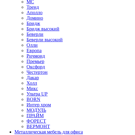
МС
Тренд
Аполло
Домино
Бридж
Бридж высокий
Беверли
Беверли высокий
Олли
Европа
Ричмонд
Премьер
Оксфорд
Честертон
Дакар
Холл
Микс
Ультра UP
BORN
Интер хром
МОДУЛЬ
ПРАЙМ
ФОРЕСТ
ВЕРМОНТ
Металлическая мебель для офиса