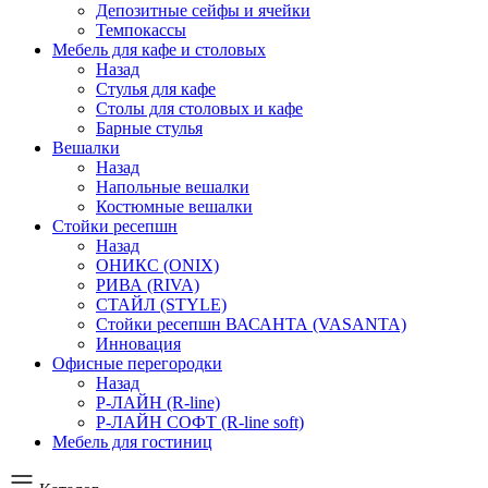
Депозитные сейфы и ячейки
Темпокассы
Мебель для кафе и столовых
Назад
Стулья для кафе
Столы для столовых и кафе
Барные стулья
Вешалки
Назад
Напольные вешалки
Костюмные вешалки
Стойки ресепшн
Назад
ОНИКС (ONIX)
РИВА (RIVA)
СТАЙЛ (STYLE)
Стойки ресепшн ВАСАНТА (VASANTA)
Инновация
Офисные перегородки
Назад
Р-ЛАЙН (R-line)
Р-ЛАЙН СОФТ (R-line soft)
Мебель для гостиниц