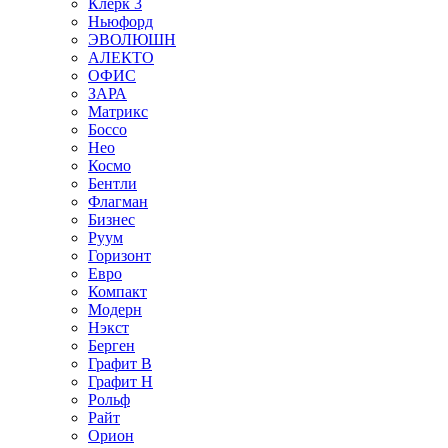
Клерк 3
Ньюфорд
ЭВОЛЮШН
АЛЕКТО
ОФИС
ЗАРА
Матрикс
Боссо
Нео
Космо
Бентли
Флагман
Бизнес
Руум
Горизонт
Евро
Компакт
Модерн
Нэкст
Берген
Графит В
Графит Н
Рольф
Райт
Орион