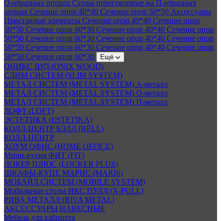
О-образных опорах
Столы переговорные на П-образных
опорах
Сечение опор 40*40
Сечение опор 50*50
Аксессуары
Приставные элементы
Сечение опор 40*40
Сечение опор
50*50
Сечение опор 60*30
Сечение опор 40*40
Сечение опор
50*50
Сечение опор 60*30
Сечение опор 40*40
Сечение опор
50*50
Сечение опор 60*30
Сечение опор 40*40
Сечение опор
50*50
Сечение опор 60*30
Ещё
ОНИКС ВУД (ONIX WOOD)
СЛИМ СИСТЕМ (SLIM SYSTEM)
МЕТАЛ СИСТЕМ (METAL SYSTEM) А-металл
МЕТАЛ СИСТЕМ (METAL SYSTEM) О-металл
МЕТАЛ СИСТЕМ (METAL SYSTEM) П-металл
ЛОФТ (LOFT)
ЭСТЕТИКА (ESTETIKA)
КОЛЛ-ЦЕНТР БЭЛЛ (BELL)
КОЛЛ-ЦЕНТР
ХОУМ ОФИС (HOME OFFICE)
Мини-кухня ФИТ (FIT)
ЛОКЕР ПЛЮС (LOCKER PLUS)
ШКАФЫ-КУПЕ МАРИС (MARIS)
МОБАЙЛ СИСТЕМ (MOBILE SYSTEM)
Мобильные столы ИКС ПУЛЛ (X-PULL)
РИВА МЕТАЛЛ (RIVA METAL)
АКСЕССУАРЫ НАВЕСНЫЕ
Мебель для кабинета