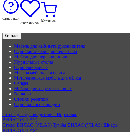
Связаться
Корзина
Избранное
Каталог
Мебель для кабинета руководителя
Офисная мебель для персонала
Мебель для переговорных
Журнальные столы
Офисные кресла
Мягкая мебель для офиса
Металлическая мебель для офиса
Сейфы
Мебель для кафе и столовых
Вешалки
Стойки ресепшн
Офисные перегородки
Столы для руководителя в Воронеже
ВИЛАС (VILAS)
Столы ВИЛАС (VILAS)
Тумбы ВИЛАС (VILAS)
Шкафы
ВИЛАС (VILAS)