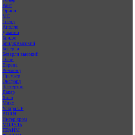
Райт
Орион
МС
Тренд
Аполло
Домино
Бридж
Бридж высокий
Беверли
Беверли высокий
Олли
Европа
Ричмонд
Премьер
Оксфорд
Честертон
Дакар
Холл
Микс
Ультра UP
BORN
Интер хром
МОДУЛЬ
ПРАЙМ