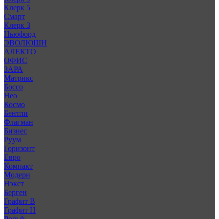
Клерк 5
Смарт
Клерк 3
Ньюфорд
ЭВОЛЮШН
АЛЕКТО
ОФИС
ЗАРА
Матрикс
Боссо
Нео
Космо
Бентли
Флагман
Бизнес
Руум
Горизонт
Евро
Компакт
Модерн
Нэкст
Берген
Графит В
Графит Н
Рольф