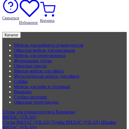
Связаться
Корзина
Избранное
Каталог
Мебель для кабинета руководителя
Офисная мебель для персонала
Мебель для переговорных
Журнальные столы
Офисные кресла
Мягкая мебель для офиса
Металлическая мебель для офиса
Сейфы
Мебель для кафе и столовых
Вешалки
Стойки ресепшн
Офисные перегородки
Столы для руководителя в Воронеже
ВИЛАС (VILAS)
Столы ВИЛАС (VILAS)
Тумбы ВИЛАС (VILAS)
Шкафы
ВИЛАС (VILAS)