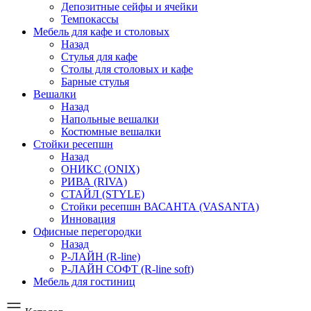
Депозитные сейфы и ячейки
Темпокассы
Мебель для кафе и столовых
Назад
Стулья для кафе
Столы для столовых и кафе
Барные стулья
Вешалки
Назад
Напольные вешалки
Костюмные вешалки
Стойки ресепшн
Назад
ОНИКС (ONIX)
РИВА (RIVA)
СТАЙЛ (STYLE)
Стойки ресепшн ВАСАНТА (VASANTA)
Инновация
Офисные перегородки
Назад
Р-ЛАЙН (R-line)
Р-ЛАЙН СОФТ (R-line soft)
Мебель для гостиниц