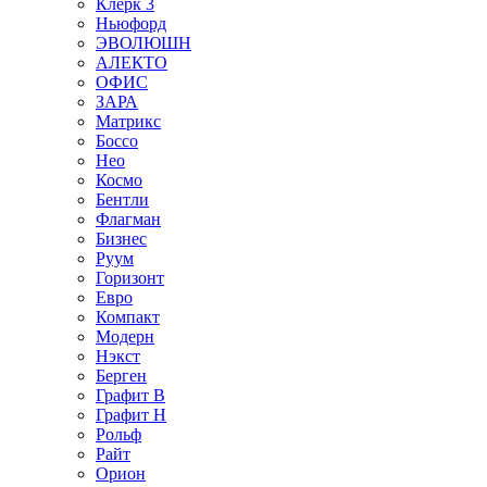
Клерк 3
Ньюфорд
ЭВОЛЮШН
АЛЕКТО
ОФИС
ЗАРА
Матрикс
Боссо
Нео
Космо
Бентли
Флагман
Бизнес
Руум
Горизонт
Евро
Компакт
Модерн
Нэкст
Берген
Графит В
Графит Н
Рольф
Райт
Орион