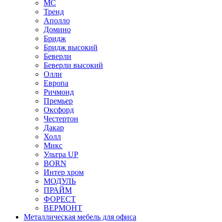
МС
Тренд
Аполло
Домино
Бридж
Бридж высокий
Беверли
Беверли высокий
Олли
Европа
Ричмонд
Премьер
Оксфорд
Честертон
Дакар
Холл
Микс
Ультра UP
BORN
Интер хром
МОДУЛЬ
ПРАЙМ
ФОРЕСТ
ВЕРМОНТ
Металлическая мебель для офиса