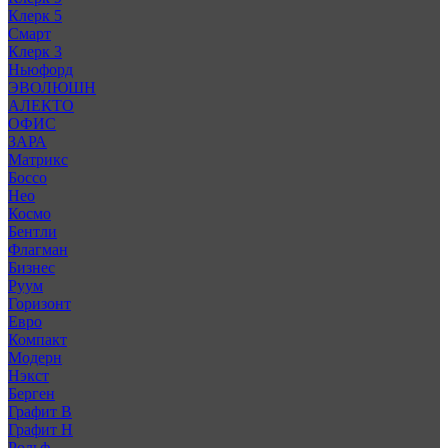
Клерк 5
Смарт
Клерк 3
Ньюфорд
ЭВОЛЮШН
АЛЕКТО
ОФИС
ЗАРА
Матрикс
Боссо
Нео
Космо
Бентли
Флагман
Бизнес
Руум
Горизонт
Евро
Компакт
Модерн
Нэкст
Берген
Графит В
Графит Н
Рольф