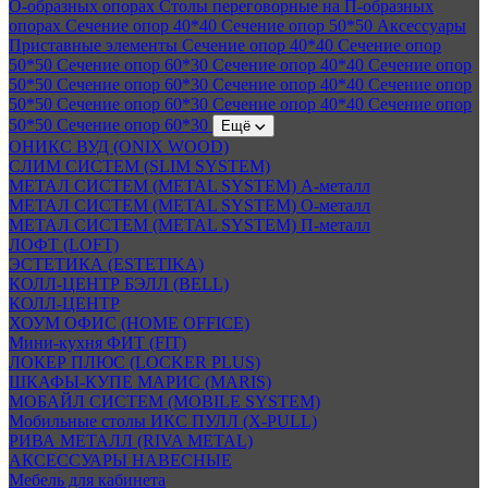
О-образных опорах
Столы переговорные на П-образных
опорах
Сечение опор 40*40
Сечение опор 50*50
Аксессуары
Приставные элементы
Сечение опор 40*40
Сечение опор
50*50
Сечение опор 60*30
Сечение опор 40*40
Сечение опор
50*50
Сечение опор 60*30
Сечение опор 40*40
Сечение опор
50*50
Сечение опор 60*30
Сечение опор 40*40
Сечение опор
50*50
Сечение опор 60*30
Ещё
ОНИКС ВУД (ONIX WOOD)
СЛИМ СИСТЕМ (SLIM SYSTEM)
МЕТАЛ СИСТЕМ (METAL SYSTEM) А-металл
МЕТАЛ СИСТЕМ (METAL SYSTEM) О-металл
МЕТАЛ СИСТЕМ (METAL SYSTEM) П-металл
ЛОФТ (LOFT)
ЭСТЕТИКА (ESTETIKA)
КОЛЛ-ЦЕНТР БЭЛЛ (BELL)
КОЛЛ-ЦЕНТР
ХОУМ ОФИС (HOME OFFICE)
Мини-кухня ФИТ (FIT)
ЛОКЕР ПЛЮС (LOCKER PLUS)
ШКАФЫ-КУПЕ МАРИС (MARIS)
МОБАЙЛ СИСТЕМ (MOBILE SYSTEM)
Мобильные столы ИКС ПУЛЛ (X-PULL)
РИВА МЕТАЛЛ (RIVA METAL)
АКСЕССУАРЫ НАВЕСНЫЕ
Мебель для кабинета