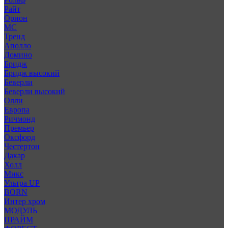
Райт
Орион
МС
Тренд
Аполло
Домино
Бридж
Бридж высокий
Беверли
Беверли высокий
Олли
Европа
Ричмонд
Премьер
Оксфорд
Честертон
Дакар
Холл
Микс
Ультра UP
BORN
Интер хром
МОДУЛЬ
ПРАЙМ