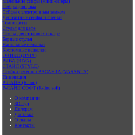
Маленькие сейфы (мини-сейфы)
Сейфы для дома
Сейфы с электронным замком
Депозитные сейфы и ячейки
Темпокассы
Стулья для кафе
Столы для столовых и кафе
Барные стулья
Напольные вешалки
Костюмные вешалки
ОНИКС (ONIX)
РИВА (RIVA)
СТАЙЛ (STYLE)
Стойки ресепшн ВАСАНТА (VASANTA)
Инновация
Р-ЛАЙН (R-line)
Р-ЛАЙН СОФТ (R-line soft)
О компании
3D-тур
Дилерам
Доставка
Отзывы
Контакты