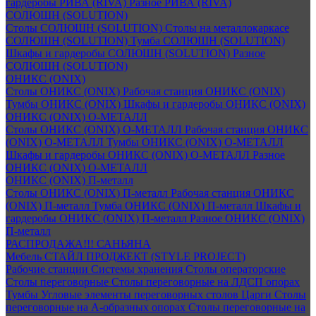
гардеробы РИВА (RIVA)
Разное РИВА (RIVA)
СОЛЮШН (SOLUTION)
Столы СОЛЮШН (SOLUTION)
Столы на металлокаркасе
СОЛЮШН (SOLUTION)
Тумба СОЛЮШН (SOLUTION)
Шкафы и гардеробы СОЛЮШН (SOLUTION)
Разное
СОЛЮШН (SOLUTION)
ОНИКС (ONIX)
Столы ОНИКС (ONIX)
Рабочая станция ОНИКС (ONIX)
Тумбы ОНИКС (ONIX)
Шкафы и гардеробы ОНИКС (ONIX)
ОНИКС (ONIX) O-МЕТАЛЛ
Столы ОНИКС (ONIX) O-МЕТАЛЛ
Рабочая станция ОНИКС
(ONIX) O-МЕТАЛЛ
Тумбы ОНИКС (ONIX) O-МЕТАЛЛ
Шкафы и гардеробы ОНИКС (ONIX) O-МЕТАЛЛ
Разное
ОНИКС (ONIX) O-МЕТАЛЛ
ОНИКС (ONIX) П-металл
Столы ОНИКС (ONIX) П-металл
Рабочая станция ОНИКС
(ONIX) П-металл
Тумба ОНИКС (ONIX) П-металл
Шкафы и
гардеробы ОНИКС (ONIX) П-металл
Разное ОНИКС (ONIX)
П-металл
РАСПРОДАЖА!!! САНЬЯНА
Мебель СТАЙЛ ПРОДЖЕКТ (STYLE PROJECT)
Рабочие станции
Системы хранения
Столы операторские
Столы переговорные
Столы переговорные на ЛДСП опорах
Тумбы
Угловые элементы переговорных столов
Царги
Столы
переговорные на А-образных опорах
Столы переговорные на