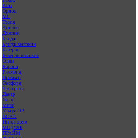
Райт
Орион
МС
Тренд
Аполло
Домино
Бридж
Бридж высокий
Беверли
Беверли высокий
Олли
Европа
Ричмонд
Премьер
Оксфорд
Честертон
Дакар
Холл
Микс
Ультра UP
BORN
Интер хром
МОДУЛЬ
ПРАЙМ