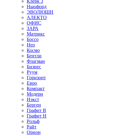
Клерк 3
Ньюфорд
ЭВОЛЮШН
АЛЕКТО
ОФИС
ЗАРА
Матрикс
Боссо
Нео
Космо
Бентли
Флагман
Бизнес
Руум
Горизонт
Евро
Компакт
Модерн
Нэкст
Берген
Графит В
Графит Н
Рольф
Райт
Орион