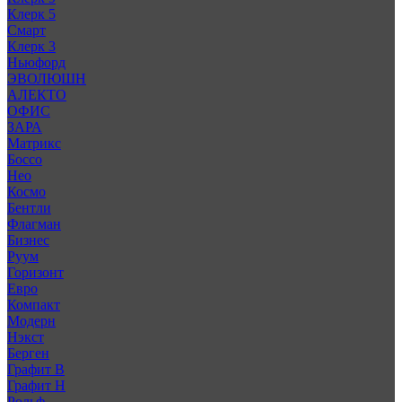
Клерк 5
Смарт
Клерк 3
Ньюфорд
ЭВОЛЮШН
АЛЕКТО
ОФИС
ЗАРА
Матрикс
Боссо
Нео
Космо
Бентли
Флагман
Бизнес
Руум
Горизонт
Евро
Компакт
Модерн
Нэкст
Берген
Графит В
Графит Н
Рольф