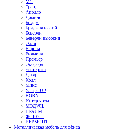
МС
Тренд
Аполло
Домино
Бридж
Бридж высокий
Беверли
Беверли высокий
Олли
Европа
Ричмонд
Премьер
Оксфорд
Честертон
Дакар
Холл
Микс
Ультра UP
BORN
Интер хром
МОДУЛЬ
ПРАЙМ
ФОРЕСТ
ВЕРМОНТ
Металлическая мебель для офиса