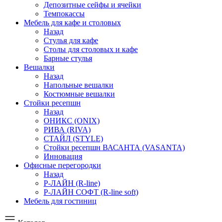
Депозитные сейфы и ячейки
Темпокассы
Мебель для кафе и столовых
Назад
Стулья для кафе
Столы для столовых и кафе
Барные стулья
Вешалки
Назад
Напольные вешалки
Костюмные вешалки
Стойки ресепшн
Назад
ОНИКС (ONIX)
РИВА (RIVA)
СТАЙЛ (STYLE)
Стойки ресепшн ВАСАНТА (VASANTA)
Инновация
Офисные перегородки
Назад
Р-ЛАЙН (R-line)
Р-ЛАЙН СОФТ (R-line soft)
Мебель для гостиниц