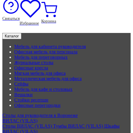
Связаться
Корзина
Избранное
Каталог
Мебель для кабинета руководителя
Офисная мебель для персонала
Мебель для переговорных
Журнальные столы
Офисные кресла
Мягкая мебель для офиса
Металлическая мебель для офиса
Сейфы
Мебель для кафе и столовых
Вешалки
Стойки ресепшн
Офисные перегородки
Столы для руководителя в Воронеже
ВИЛАС (VILAS)
Столы ВИЛАС (VILAS)
Тумбы ВИЛАС (VILAS)
Шкафы
ВИЛАС (VILAS)