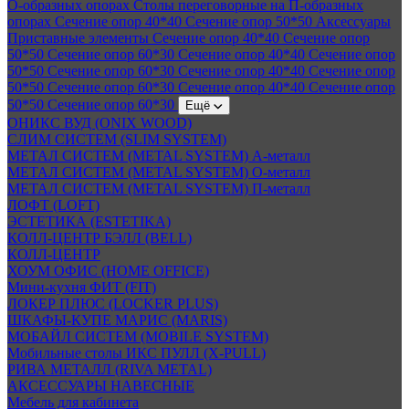
О-образных опорах
Столы переговорные на П-образных
опорах
Сечение опор 40*40
Сечение опор 50*50
Аксессуары
Приставные элементы
Сечение опор 40*40
Сечение опор
50*50
Сечение опор 60*30
Сечение опор 40*40
Сечение опор
50*50
Сечение опор 60*30
Сечение опор 40*40
Сечение опор
50*50
Сечение опор 60*30
Сечение опор 40*40
Сечение опор
50*50
Сечение опор 60*30
Ещё
ОНИКС ВУД (ONIX WOOD)
СЛИМ СИСТЕМ (SLIM SYSTEM)
МЕТАЛ СИСТЕМ (METAL SYSTEM) А-металл
МЕТАЛ СИСТЕМ (METAL SYSTEM) О-металл
МЕТАЛ СИСТЕМ (METAL SYSTEM) П-металл
ЛОФТ (LOFT)
ЭСТЕТИКА (ESTETIKA)
КОЛЛ-ЦЕНТР БЭЛЛ (BELL)
КОЛЛ-ЦЕНТР
ХОУМ ОФИС (HOME OFFICE)
Мини-кухня ФИТ (FIT)
ЛОКЕР ПЛЮС (LOCKER PLUS)
ШКАФЫ-КУПЕ МАРИС (MARIS)
МОБАЙЛ СИСТЕМ (MOBILE SYSTEM)
Мобильные столы ИКС ПУЛЛ (X-PULL)
РИВА МЕТАЛЛ (RIVA METAL)
АКСЕССУАРЫ НАВЕСНЫЕ
Мебель для кабинета