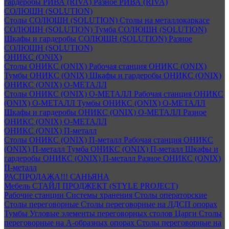
гардеробы РИВА (RIVA)
Разное РИВА (RIVA)
СОЛЮШН (SOLUTION)
Столы СОЛЮШН (SOLUTION)
Столы на металлокаркасе
СОЛЮШН (SOLUTION)
Тумба СОЛЮШН (SOLUTION)
Шкафы и гардеробы СОЛЮШН (SOLUTION)
Разное
СОЛЮШН (SOLUTION)
ОНИКС (ONIX)
Столы ОНИКС (ONIX)
Рабочая станция ОНИКС (ONIX)
Тумбы ОНИКС (ONIX)
Шкафы и гардеробы ОНИКС (ONIX)
ОНИКС (ONIX) O-МЕТАЛЛ
Столы ОНИКС (ONIX) O-МЕТАЛЛ
Рабочая станция ОНИКС
(ONIX) O-МЕТАЛЛ
Тумбы ОНИКС (ONIX) O-МЕТАЛЛ
Шкафы и гардеробы ОНИКС (ONIX) O-МЕТАЛЛ
Разное
ОНИКС (ONIX) O-МЕТАЛЛ
ОНИКС (ONIX) П-металл
Столы ОНИКС (ONIX) П-металл
Рабочая станция ОНИКС
(ONIX) П-металл
Тумба ОНИКС (ONIX) П-металл
Шкафы и
гардеробы ОНИКС (ONIX) П-металл
Разное ОНИКС (ONIX)
П-металл
РАСПРОДАЖА!!! САНЬЯНА
Мебель СТАЙЛ ПРОДЖЕКТ (STYLE PROJECT)
Рабочие станции
Системы хранения
Столы операторские
Столы переговорные
Столы переговорные на ЛДСП опорах
Тумбы
Угловые элементы переговорных столов
Царги
Столы
переговорные на А-образных опорах
Столы переговорные на