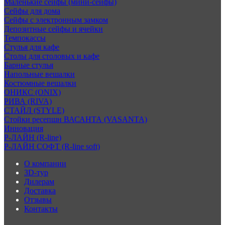
Маленькие сейфы (мини-сейфы)
Сейфы для дома
Сейфы с электронным замком
Депозитные сейфы и ячейки
Темпокассы
Стулья для кафе
Столы для столовых и кафе
Барные стулья
Напольные вешалки
Костюмные вешалки
ОНИКС (ONIX)
РИВА (RIVA)
СТАЙЛ (STYLE)
Стойки ресепшн ВАСАНТА (VASANTA)
Инновация
Р-ЛАЙН (R-line)
Р-ЛАЙН СОФТ (R-line soft)
О компании
3D-тур
Дилерам
Доставка
Отзывы
Контакты