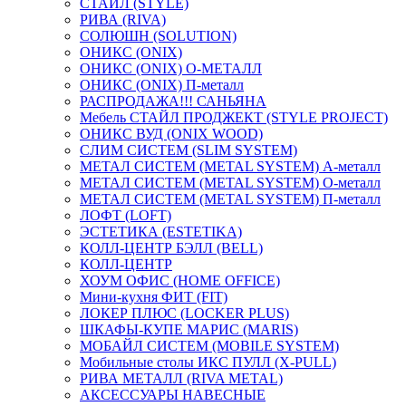
СТАЙЛ (STYLE)
РИВА (RIVA)
СОЛЮШН (SOLUTION)
ОНИКС (ONIX)
ОНИКС (ONIX) O-МЕТАЛЛ
ОНИКС (ONIX) П-металл
РАСПРОДАЖА!!! САНЬЯНА
Мебель СТАЙЛ ПРОДЖЕКТ (STYLE PROJECT)
ОНИКС ВУД (ONIX WOOD)
СЛИМ СИСТЕМ (SLIM SYSTEM)
МЕТАЛ СИСТЕМ (METAL SYSTEM) А-металл
МЕТАЛ СИСТЕМ (METAL SYSTEM) О-металл
МЕТАЛ СИСТЕМ (METAL SYSTEM) П-металл
ЛОФТ (LOFT)
ЭСТЕТИКА (ESTETIKA)
КОЛЛ-ЦЕНТР БЭЛЛ (BELL)
КОЛЛ-ЦЕНТР
ХОУМ ОФИС (HOME OFFICE)
Мини-кухня ФИТ (FIT)
ЛОКЕР ПЛЮС (LOCKER PLUS)
ШКАФЫ-КУПЕ МАРИС (MARIS)
МОБАЙЛ СИСТЕМ (MOBILE SYSTEM)
Мобильные столы ИКС ПУЛЛ (X-PULL)
РИВА МЕТАЛЛ (RIVA METAL)
АКСЕССУАРЫ НАВЕСНЫЕ