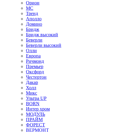
Орион
МС
Тренд
Аполло
Домино
Бридж
Бридж высокий
Беверли
Беверли высокий
Олли
Европа
Ричмонд
Премьер
Оксфорд
Честертон
Дакар
Холл
Микс
Ультра UP
BORN
Интер хром
МОДУЛЬ
ПРАЙМ
ФОРЕСТ
ВЕРМОНТ