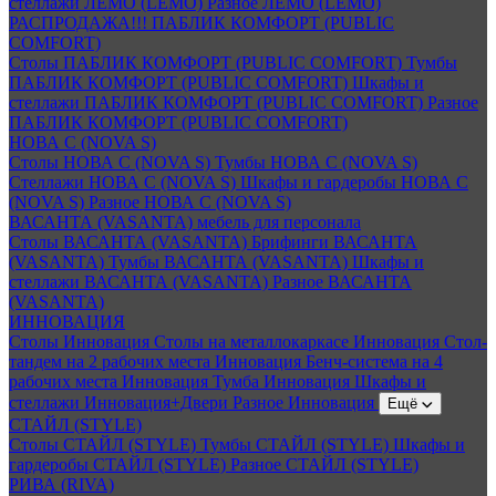
стеллажи ЛЕМО (LEMO)
Разное ЛЕМО (LEMO)
РАСПРОДАЖА!!! ПАБЛИК КОМФОРТ (PUBLIC
COMFORT)
Столы ПАБЛИК КОМФОРТ (PUBLIC COMFORT)
Тумбы
ПАБЛИК КОМФОРТ (PUBLIC COMFORT)
Шкафы и
стеллажи ПАБЛИК КОМФОРТ (PUBLIC COMFORT)
Разное
ПАБЛИК КОМФОРТ (PUBLIC COMFORT)
НОВА С (NOVA S)
Столы НОВА С (NOVA S)
Тумбы НОВА С (NOVA S)
Стеллажи НОВА С (NOVA S)
Шкафы и гардеробы НОВА С
(NOVA S)
Разное НОВА С (NOVA S)
ВАСАНТА (VASANTA) мебель для персонала
Столы ВАСАНТА (VASANTA)
Брифинги ВАСАНТА
(VASANTA)
Тумбы ВАСАНТА (VASANTA)
Шкафы и
стеллажи ВАСАНТА (VASANTA)
Разное ВАСАНТА
(VASANTA)
ИННОВАЦИЯ
Столы Инновация
Столы на металлокаркасе Инновация
Стол-
тандем на 2 рабочих места Инновация
Бенч-система на 4
рабочих места Инновация
Тумба Инновация
Шкафы и
стеллажи Инновация+Двери
Разное Инновация
Ещё
СТАЙЛ (STYLE)
Столы СТАЙЛ (STYLE)
Тумбы СТАЙЛ (STYLE)
Шкафы и
гардеробы СТАЙЛ (STYLE)
Разное СТАЙЛ (STYLE)
РИВА (RIVA)