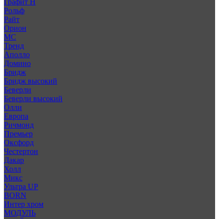
Графит Н
Рольф
Райт
Орион
МС
Тренд
Аполло
Домино
Бридж
Бридж высокий
Беверли
Беверли высокий
Олли
Европа
Ричмонд
Премьер
Оксфорд
Честертон
Дакар
Холл
Микс
Ультра UP
BORN
Интер хром
МОДУЛЬ