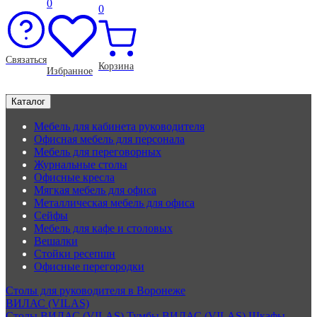
0
0
Связаться
Корзина
Избранное
Каталог
Мебель для кабинета руководителя
Офисная мебель для персонала
Мебель для переговорных
Журнальные столы
Офисные кресла
Мягкая мебель для офиса
Металлическая мебель для офиса
Сейфы
Мебель для кафе и столовых
Вешалки
Стойки ресепшн
Офисные перегородки
Столы для руководителя в Воронеже
ВИЛАС (VILAS)
Столы ВИЛАС (VILAS)
Тумбы ВИЛАС (VILAS)
Шкафы