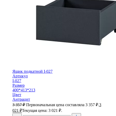
Ящик подкатной I-027
Артикул
I-027
Размер
400*413*213
Цвет
Антрацит
3 357
₽
Первоначальная цена составляла 3 357 ₽.
3
021
₽
Текущая цена: 3 021 ₽.