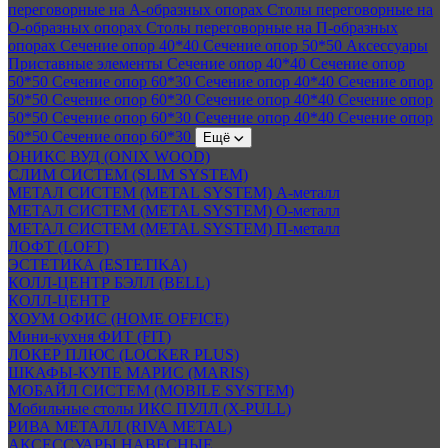
переговорные на А-образных опорах
Столы переговорные на
О-образных опорах
Столы переговорные на П-образных
опорах
Сечение опор 40*40
Сечение опор 50*50
Аксессуары
Приставные элементы
Сечение опор 40*40
Сечение опор
50*50
Сечение опор 60*30
Сечение опор 40*40
Сечение опор
50*50
Сечение опор 60*30
Сечение опор 40*40
Сечение опор
50*50
Сечение опор 60*30
Сечение опор 40*40
Сечение опор
50*50
Сечение опор 60*30
Ещё
ОНИКС ВУД (ONIX WOOD)
СЛИМ СИСТЕМ (SLIM SYSTEM)
МЕТАЛ СИСТЕМ (METAL SYSTEM) А-металл
МЕТАЛ СИСТЕМ (METAL SYSTEM) О-металл
МЕТАЛ СИСТЕМ (METAL SYSTEM) П-металл
ЛОФТ (LOFT)
ЭСТЕТИКА (ESTETIKA)
КОЛЛ-ЦЕНТР БЭЛЛ (BELL)
КОЛЛ-ЦЕНТР
ХОУМ ОФИС (HOME OFFICE)
Мини-кухня ФИТ (FIT)
ЛОКЕР ПЛЮС (LOCKER PLUS)
ШКАФЫ-КУПЕ МАРИС (MARIS)
МОБАЙЛ СИСТЕМ (MOBILE SYSTEM)
Мобильные столы ИКС ПУЛЛ (X-PULL)
РИВА МЕТАЛЛ (RIVA METAL)
АКСЕССУАРЫ НАВЕСНЫЕ