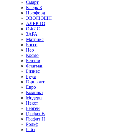
Смарт
Клерк 3
Ньюфорд
ЭВОЛЮШН
АЛЕКТО
ОФИС
ЗАРА
Матрикс
Боссо
Нео
Космо
Бентли
Флагман
Бизнес
Руум
Горизонт
Евро
Компакт
Модерн
Нэкст
Берген
Графит В
Графит Н
Рольф
Райт