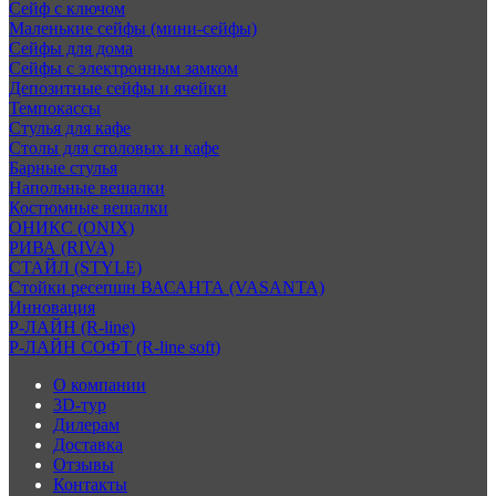
Сейф с ключом
Маленькие сейфы (мини-сейфы)
Сейфы для дома
Сейфы с электронным замком
Депозитные сейфы и ячейки
Темпокассы
Стулья для кафе
Столы для столовых и кафе
Барные стулья
Напольные вешалки
Костюмные вешалки
ОНИКС (ONIX)
РИВА (RIVA)
СТАЙЛ (STYLE)
Стойки ресепшн ВАСАНТА (VASANTA)
Инновация
Р-ЛАЙН (R-line)
Р-ЛАЙН СОФТ (R-line soft)
О компании
3D-тур
Дилерам
Доставка
Отзывы
Контакты