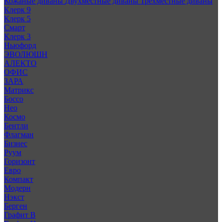
Кожаные диваны
Двухместные диваны
Трехместные диваны
Клерк 9
Клерк 5
Смарт
Клерк 3
Ньюфорд
ЭВОЛЮШН
АЛЕКТО
ОФИС
ЗАРА
Матрикс
Боссо
Нео
Космо
Бентли
Флагман
Бизнес
Руум
Горизонт
Евро
Компакт
Модерн
Нэкст
Берген
Графит В