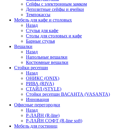
Сейфы с электронным замком
Депозитные сейфы и ячейки
Темпокассы
Мебель для кафе и столовых
Назад
Стулья для кафе
Столы для столовых и кафе
Барные стулья
Вешалки
Назад
Напольные вешалки
Костюмные вешалки
Стойки ресепшн
Назад
ОНИКС (ONIX)
РИВА (RIVA)
СТАЙЛ (STYLE)
Стойки ресепшн ВАСАНТА (VASANTA)
Инновация
Офисные перегородки
Назад
Р-ЛАЙН (R-line)
Р-ЛАЙН СОФТ (R-line soft)
Мебель для гостиниц