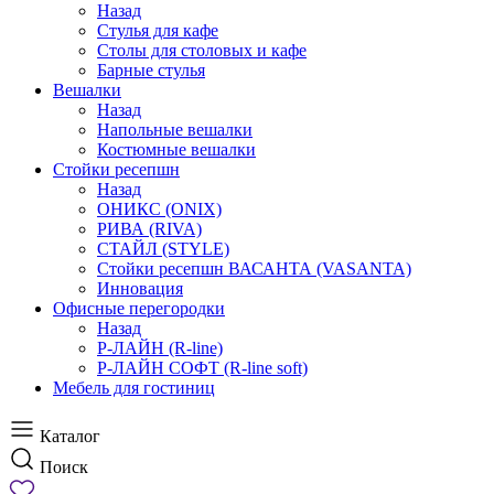
Назад
Стулья для кафе
Столы для столовых и кафе
Барные стулья
Вешалки
Назад
Напольные вешалки
Костюмные вешалки
Стойки ресепшн
Назад
ОНИКС (ONIX)
РИВА (RIVA)
СТАЙЛ (STYLE)
Стойки ресепшн ВАСАНТА (VASANTA)
Инновация
Офисные перегородки
Назад
Р-ЛАЙН (R-line)
Р-ЛАЙН СОФТ (R-line soft)
Мебель для гостиниц
Каталог
Поиск