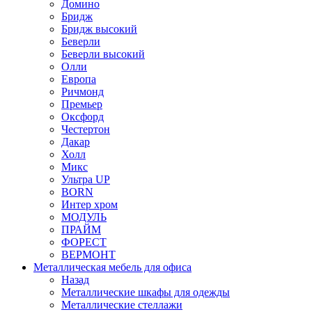
Домино
Бридж
Бридж высокий
Беверли
Беверли высокий
Олли
Европа
Ричмонд
Премьер
Оксфорд
Честертон
Дакар
Холл
Микс
Ультра UP
BORN
Интер хром
МОДУЛЬ
ПРАЙМ
ФОРЕСТ
ВЕРМОНТ
Металлическая мебель для офиса
Назад
Металлические шкафы для одежды
Металлические стеллажи