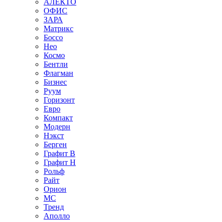
АЛЕКТО
ОФИС
ЗАРА
Матрикс
Боссо
Нео
Космо
Бентли
Флагман
Бизнес
Руум
Горизонт
Евро
Компакт
Модерн
Нэкст
Берген
Графит В
Графит Н
Рольф
Райт
Орион
МС
Тренд
Аполло