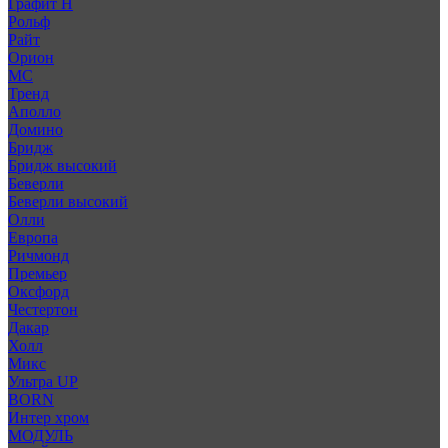
Графит Н
Рольф
Райт
Орион
МС
Тренд
Аполло
Домино
Бридж
Бридж высокий
Беверли
Беверли высокий
Олли
Европа
Ричмонд
Премьер
Оксфорд
Честертон
Дакар
Холл
Микс
Ультра UP
BORN
Интер хром
МОДУЛЬ