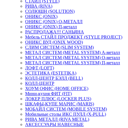
СТАЙЛ (STYLE)
РИВА (RIVA)
СОЛЮШН (SOLUTION)
ОНИКС (ONIX)
ОНИКС (ONIX) O-МЕТАЛЛ
ОНИКС (ONIX) П-металл
РАСПРОДАЖА!!! САНЬЯНА
Мебель СТАЙЛ ПРОДЖЕКТ (STYLE PROJECT)
ОНИКС ВУД (ONIX WOOD)
СЛИМ СИСТЕМ (SLIM SYSTEM)
МЕТАЛ СИСТЕМ (METAL SYSTEM) А-металл
МЕТАЛ СИСТЕМ (METAL SYSTEM) О-металл
МЕТАЛ СИСТЕМ (METAL SYSTEM) П-металл
ЛОФТ (LOFT)
ЭСТЕТИКА (ESTETIKA)
КОЛЛ-ЦЕНТР БЭЛЛ (BELL)
КОЛЛ-ЦЕНТР
ХОУМ ОФИС (HOME OFFICE)
Мини-кухня ФИТ (FIT)
ЛОКЕР ПЛЮС (LOCKER PLUS)
ШКАФЫ-КУПЕ МАРИС (MARIS)
МОБАЙЛ СИСТЕМ (MOBILE SYSTEM)
Мобильные столы ИКС ПУЛЛ (X-PULL)
РИВА МЕТАЛЛ (RIVA METAL)
АКСЕССУАРЫ НАВЕСНЫЕ