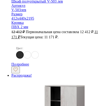
Шкаф полуоткрытый V-503 лев
Артикул
V-503лев
Размер
412х440х2195
Кромка
ПВХ 2 мм
12 412
₽
Первоначальная цена составляла 12 412 ₽.
11
171
₽
Текущая цена: 11 171 ₽.
Цвет:
Дуб Самдал
Дуб Кентербери
Дуб Кобург
Подробнее
Распродажа!