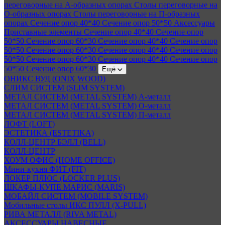
переговорные на А-образных опорах
Столы переговорные на
О-образных опорах
Столы переговорные на П-образных
опорах
Сечение опор 40*40
Сечение опор 50*50
Аксессуары
Приставные элементы
Сечение опор 40*40
Сечение опор
50*50
Сечение опор 60*30
Сечение опор 40*40
Сечение опор
50*50
Сечение опор 60*30
Сечение опор 40*40
Сечение опор
50*50
Сечение опор 60*30
Сечение опор 40*40
Сечение опор
50*50
Сечение опор 60*30
Ещё
ОНИКС ВУД (ONIX WOOD)
СЛИМ СИСТЕМ (SLIM SYSTEM)
МЕТАЛ СИСТЕМ (METAL SYSTEM) А-металл
МЕТАЛ СИСТЕМ (METAL SYSTEM) О-металл
МЕТАЛ СИСТЕМ (METAL SYSTEM) П-металл
ЛОФТ (LOFT)
ЭСТЕТИКА (ESTETIKA)
КОЛЛ-ЦЕНТР БЭЛЛ (BELL)
КОЛЛ-ЦЕНТР
ХОУМ ОФИС (HOME OFFICE)
Мини-кухня ФИТ (FIT)
ЛОКЕР ПЛЮС (LOCKER PLUS)
ШКАФЫ-КУПЕ МАРИС (MARIS)
МОБАЙЛ СИСТЕМ (MOBILE SYSTEM)
Мобильные столы ИКС ПУЛЛ (X-PULL)
РИВА МЕТАЛЛ (RIVA METAL)
АКСЕССУАРЫ НАВЕСНЫЕ