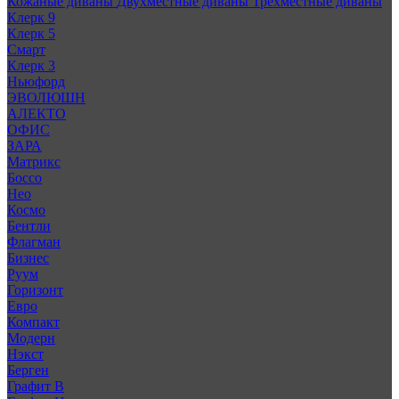
Кожаные диваны
Двухместные диваны
Трехместные диваны
Клерк 9
Клерк 5
Смарт
Клерк 3
Ньюфорд
ЭВОЛЮШН
АЛЕКТО
ОФИС
ЗАРА
Матрикс
Боссо
Нео
Космо
Бентли
Флагман
Бизнес
Руум
Горизонт
Евро
Компакт
Модерн
Нэкст
Берген
Графит В