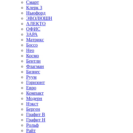
Смарт
Клерк 3
Ньюфорд
ЭВОЛЮШН
АЛЕКТО
ОФИС
ЗАРА
Матрикс
Боссо
Нео
Космо
Бентли
Флагман
Бизнес
Руум
Горизонт
Евро
Компакт
Модерн
Нэкст
Берген
Графит В
Графит Н
Рольф
Райт