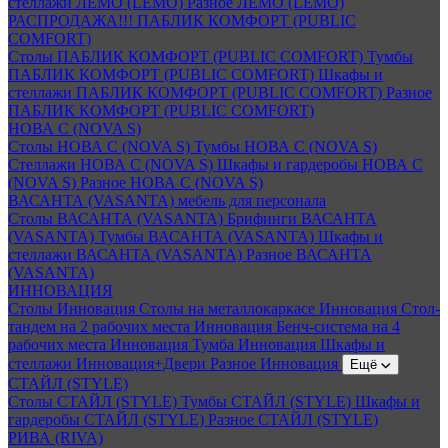
стеллажи ЛЕМО (LEMO)
Разное ЛЕМО (LEMO)
РАСПРОДАЖА!!! ПАБЛИК КОМФОРТ (PUBLIC
COMFORT)
Столы ПАБЛИК КОМФОРТ (PUBLIC COMFORT)
Тумбы
ПАБЛИК КОМФОРТ (PUBLIC COMFORT)
Шкафы и
стеллажи ПАБЛИК КОМФОРТ (PUBLIC COMFORT)
Разное
ПАБЛИК КОМФОРТ (PUBLIC COMFORT)
НОВА С (NOVA S)
Столы НОВА С (NOVA S)
Тумбы НОВА С (NOVA S)
Стеллажи НОВА С (NOVA S)
Шкафы и гардеробы НОВА С
(NOVA S)
Разное НОВА С (NOVA S)
ВАСАНТА (VASANTA) мебель для персонала
Столы ВАСАНТА (VASANTA)
Брифинги ВАСАНТА
(VASANTA)
Тумбы ВАСАНТА (VASANTA)
Шкафы и
стеллажи ВАСАНТА (VASANTA)
Разное ВАСАНТА
(VASANTA)
ИННОВАЦИЯ
Столы Инновация
Столы на металлокаркасе Инновация
Стол-
тандем на 2 рабочих места Инновация
Бенч-система на 4
рабочих места Инновация
Тумба Инновация
Шкафы и
стеллажи Инновация+Двери
Разное Инновация
Ещё
СТАЙЛ (STYLE)
Столы СТАЙЛ (STYLE)
Тумбы СТАЙЛ (STYLE)
Шкафы и
гардеробы СТАЙЛ (STYLE)
Разное СТАЙЛ (STYLE)
РИВА (RIVA)