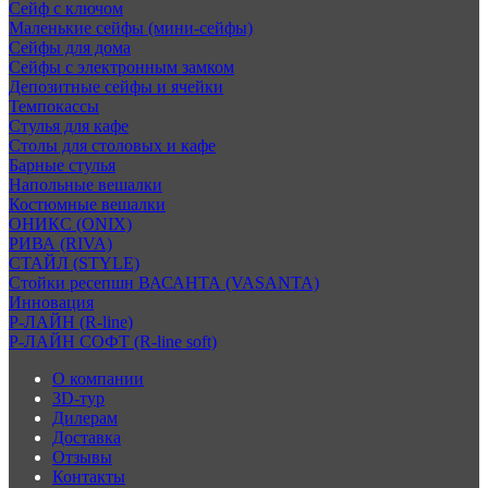
Сейф с ключом
Маленькие сейфы (мини-сейфы)
Сейфы для дома
Сейфы с электронным замком
Депозитные сейфы и ячейки
Темпокассы
Стулья для кафе
Столы для столовых и кафе
Барные стулья
Напольные вешалки
Костюмные вешалки
ОНИКС (ONIX)
РИВА (RIVA)
СТАЙЛ (STYLE)
Стойки ресепшн ВАСАНТА (VASANTA)
Инновация
Р-ЛАЙН (R-line)
Р-ЛАЙН СОФТ (R-line soft)
О компании
3D-тур
Дилерам
Доставка
Отзывы
Контакты