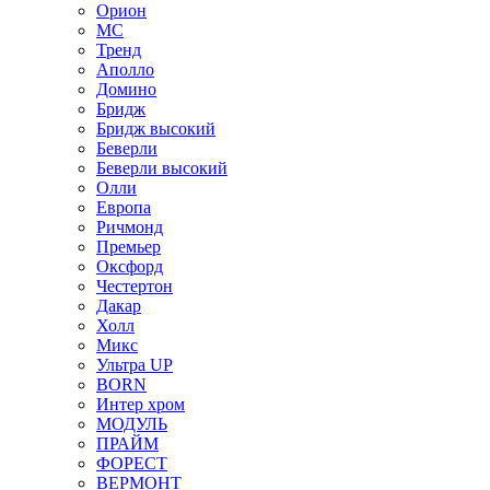
Орион
МС
Тренд
Аполло
Домино
Бридж
Бридж высокий
Беверли
Беверли высокий
Олли
Европа
Ричмонд
Премьер
Оксфорд
Честертон
Дакар
Холл
Микс
Ультра UP
BORN
Интер хром
МОДУЛЬ
ПРАЙМ
ФОРЕСТ
ВЕРМОНТ