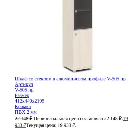
Шкаф со стеклом в алюминиевом профиле V-505 пр
Артикул
V-505 пр
Размер
412х440х2195
Кромка
ПВХ 2 мм
22 148
₽
Первоначальная цена составляла 22 148 ₽.
19
933
₽
Текущая цена: 19 933 ₽.