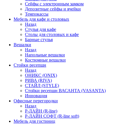
Сейфы с электронным замком
Депозитные сейфы и ячейки
Темпокассы
Мебель для кафе и столовых
Назад
Стулья для кафе
Столы для столовых и кафе
Барные стулья
Вешалки
Назад
Напольные вешалки
Костюмные вешалки
Стойки ресепшн
Назад
ОНИКС (ONIX)
РИВА (RIVA)
СТАЙЛ (STYLE)
Стойки ресепшн ВАСАНТА (VASANTA)
Инновация
Офисные перегородки
Назад
Р-ЛАЙН (R-line)
Р-ЛАЙН СОФТ (R-line soft)
Мебель для гостиниц