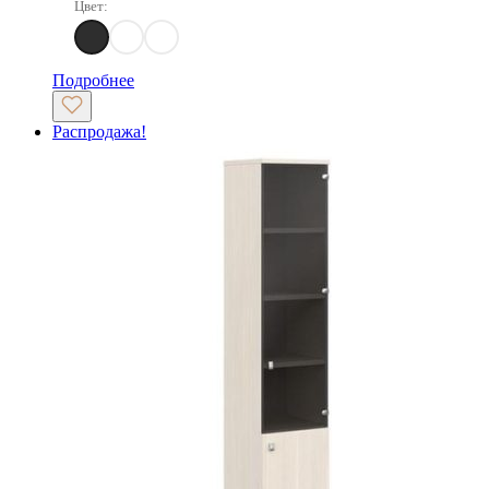
Цвет:
Дуб Самдал
Дуб Кентербери
Дуб Кобург
Подробнее
Распродажа!