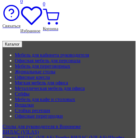
0
0
Связаться
Корзина
Избранное
Каталог
Мебель для кабинета руководителя
Офисная мебель для персонала
Мебель для переговорных
Журнальные столы
Офисные кресла
Мягкая мебель для офиса
Металлическая мебель для офиса
Сейфы
Мебель для кафе и столовых
Вешалки
Стойки ресепшн
Офисные перегородки
Столы для руководителя в Воронеже
ВИЛАС (VILAS)
Столы ВИЛАС (VILAS)
Тумбы ВИЛАС (VILAS)
Шкафы