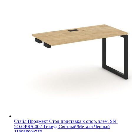
Стайл Проджект Стол-приставка к опор. элем. SN-
5O.OPRS-002 Тиквуд Светлый/Металл Черный
1180*600*750