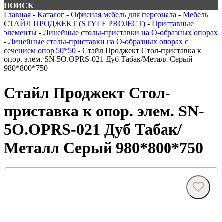
ПОИСК
Главная
-
Каталог
-
Офисная мебель для персонала
-
Мебель
СТАЙЛ ПРОДЖЕКТ (STYLE PROJECT)
-
Приставные
элементы
-
Линейные столы-приставки на О-образных опорах
-
Линейные столы-приставки на О-образных опорах с
сечением опор 50*50
-
Стайл Проджект Стол-приставка к
опор. элем. SN-5O.OPRS-021 Дуб Табак/Металл Серый
980*800*750
Стайл Проджект Стол-
приставка к опор. элем. SN-
5O.OPRS-021 Дуб Табак/
Металл Серый 980*800*750