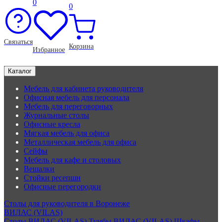
0
0
Связаться
Корзина
Избранное
Каталог
Мебель для кабинета руководителя
Офисная мебель для персонала
Мебель для переговорных
Журнальные столы
Офисные кресла
Мягкая мебель для офиса
Металлическая мебель для офиса
Сейфы
Мебель для кафе и столовых
Вешалки
Стойки ресепшн
Офисные перегородки
Столы для руководителя в Воронеже
ВИЛАС (VILAS)
Столы ВИЛАС (VILAS)
Тумбы ВИЛАС (VILAS)
Шкафы