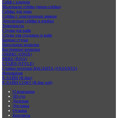
Сейф с ключом
Маленькие сейфы (мини-сейфы)
Сейфы для дома
Сейфы с электронным замком
Депозитные сейфы и ячейки
Темпокассы
Стулья для кафе
Столы для столовых и кафе
Барные стулья
Напольные вешалки
Костюмные вешалки
ОНИКС (ONIX)
РИВА (RIVA)
СТАЙЛ (STYLE)
Стойки ресепшн ВАСАНТА (VASANTA)
Инновация
Р-ЛАЙН (R-line)
Р-ЛАЙН СОФТ (R-line soft)
О компании
3D-тур
Дилерам
Доставка
Отзывы
Контакты