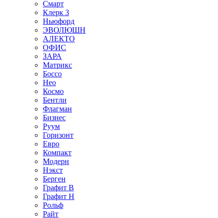
Смарт
Клерк 3
Ньюфорд
ЭВОЛЮШН
АЛЕКТО
ОФИС
ЗАРА
Матрикс
Боссо
Нео
Космо
Бентли
Флагман
Бизнес
Руум
Горизонт
Евро
Компакт
Модерн
Нэкст
Берген
Графит В
Графит Н
Рольф
Райт