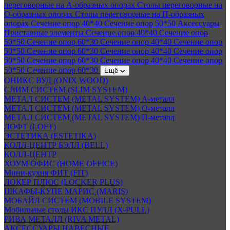
переговорные на А-образных опорах
Столы переговорные на
О-образных опорах
Столы переговорные на П-образных
опорах
Сечение опор 40*40
Сечение опор 50*50
Аксессуары
Приставные элементы
Сечение опор 40*40
Сечение опор
50*50
Сечение опор 60*30
Сечение опор 40*40
Сечение опор
50*50
Сечение опор 60*30
Сечение опор 40*40
Сечение опор
50*50
Сечение опор 60*30
Сечение опор 40*40
Сечение опор
50*50
Сечение опор 60*30
Ещё
ОНИКС ВУД (ONIX WOOD)
СЛИМ СИСТЕМ (SLIM SYSTEM)
МЕТАЛ СИСТЕМ (METAL SYSTEM) А-металл
МЕТАЛ СИСТЕМ (METAL SYSTEM) О-металл
МЕТАЛ СИСТЕМ (METAL SYSTEM) П-металл
ЛОФТ (LOFT)
ЭСТЕТИКА (ESTETIKA)
КОЛЛ-ЦЕНТР БЭЛЛ (BELL)
КОЛЛ-ЦЕНТР
ХОУМ ОФИС (HOME OFFICE)
Мини-кухня ФИТ (FIT)
ЛОКЕР ПЛЮС (LOCKER PLUS)
ШКАФЫ-КУПЕ МАРИС (MARIS)
МОБАЙЛ СИСТЕМ (MOBILE SYSTEM)
Мобильные столы ИКС ПУЛЛ (X-PULL)
РИВА МЕТАЛЛ (RIVA METAL)
АКСЕССУАРЫ НАВЕСНЫЕ