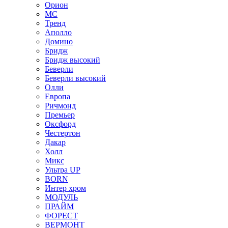
Орион
МС
Тренд
Аполло
Домино
Бридж
Бридж высокий
Беверли
Беверли высокий
Олли
Европа
Ричмонд
Премьер
Оксфорд
Честертон
Дакар
Холл
Микс
Ультра UP
BORN
Интер хром
МОДУЛЬ
ПРАЙМ
ФОРЕСТ
ВЕРМОНТ