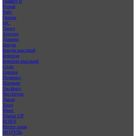
Графит Н
Рольф
Райт
Орион
МС
Тренд
Аполло
Домино
Бридж
Бридж высокий
Беверли
Беверли высокий
Олли
Европа
Ричмонд
Премьер
Оксфорд
Честертон
Дакар
Холл
Микс
Ультра UP
BORN
Интер хром
МОДУЛЬ