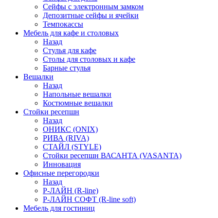
Сейфы с электронным замком
Депозитные сейфы и ячейки
Темпокассы
Мебель для кафе и столовых
Назад
Стулья для кафе
Столы для столовых и кафе
Барные стулья
Вешалки
Назад
Напольные вешалки
Костюмные вешалки
Стойки ресепшн
Назад
ОНИКС (ONIX)
РИВА (RIVA)
СТАЙЛ (STYLE)
Стойки ресепшн ВАСАНТА (VASANTA)
Инновация
Офисные перегородки
Назад
Р-ЛАЙН (R-line)
Р-ЛАЙН СОФТ (R-line soft)
Мебель для гостиниц