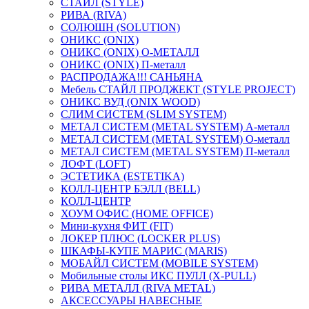
СТАЙЛ (STYLE)
РИВА (RIVA)
СОЛЮШН (SOLUTION)
ОНИКС (ONIX)
ОНИКС (ONIX) O-МЕТАЛЛ
ОНИКС (ONIX) П-металл
РАСПРОДАЖА!!! САНЬЯНА
Мебель СТАЙЛ ПРОДЖЕКТ (STYLE PROJECT)
ОНИКС ВУД (ONIX WOOD)
СЛИМ СИСТЕМ (SLIM SYSTEM)
МЕТАЛ СИСТЕМ (METAL SYSTEM) А-металл
МЕТАЛ СИСТЕМ (METAL SYSTEM) О-металл
МЕТАЛ СИСТЕМ (METAL SYSTEM) П-металл
ЛОФТ (LOFT)
ЭСТЕТИКА (ESTETIKA)
КОЛЛ-ЦЕНТР БЭЛЛ (BELL)
КОЛЛ-ЦЕНТР
ХОУМ ОФИС (HOME OFFICE)
Мини-кухня ФИТ (FIT)
ЛОКЕР ПЛЮС (LOCKER PLUS)
ШКАФЫ-КУПЕ МАРИС (MARIS)
МОБАЙЛ СИСТЕМ (MOBILE SYSTEM)
Мобильные столы ИКС ПУЛЛ (X-PULL)
РИВА МЕТАЛЛ (RIVA METAL)
АКСЕССУАРЫ НАВЕСНЫЕ