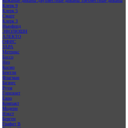
Кожаные диваны
Двухместные диваны
Трехместные диваны
Клерк 9
Клерк 5
Смарт
Клерк 3
Ньюфорд
ЭВОЛЮШН
АЛЕКТО
ОФИС
ЗАРА
Матрикс
Боссо
Нео
Космо
Бентли
Флагман
Бизнес
Руум
Горизонт
Евро
Компакт
Модерн
Нэкст
Берген
Графит В