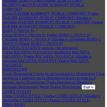
стеллажи ЛЕМО (LEMO)
Разное ЛЕМО (LEMO)
РАСПРОДАЖА!!! ПАБЛИК КОМФОРТ (PUBLIC
COMFORT)
Столы ПАБЛИК КОМФОРТ (PUBLIC COMFORT)
Тумбы
ПАБЛИК КОМФОРТ (PUBLIC COMFORT)
Шкафы и
стеллажи ПАБЛИК КОМФОРТ (PUBLIC COMFORT)
Разное
ПАБЛИК КОМФОРТ (PUBLIC COMFORT)
НОВА С (NOVA S)
Столы НОВА С (NOVA S)
Тумбы НОВА С (NOVA S)
Стеллажи НОВА С (NOVA S)
Шкафы и гардеробы НОВА С
(NOVA S)
Разное НОВА С (NOVA S)
ВАСАНТА (VASANTA) мебель для персонала
Столы ВАСАНТА (VASANTA)
Брифинги ВАСАНТА
(VASANTA)
Тумбы ВАСАНТА (VASANTA)
Шкафы и
стеллажи ВАСАНТА (VASANTA)
Разное ВАСАНТА
(VASANTA)
ИННОВАЦИЯ
Столы Инновация
Столы на металлокаркасе Инновация
Стол-
тандем на 2 рабочих места Инновация
Бенч-система на 4
рабочих места Инновация
Тумба Инновация
Шкафы и
стеллажи Инновация+Двери
Разное Инновация
Ещё
СТАЙЛ (STYLE)
Столы СТАЙЛ (STYLE)
Тумбы СТАЙЛ (STYLE)
Шкафы и
гардеробы СТАЙЛ (STYLE)
Разное СТАЙЛ (STYLE)
РИВА (RIVA)