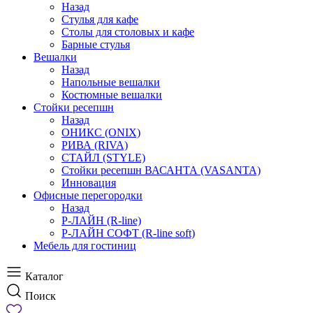
Назад
Стулья для кафе
Столы для столовых и кафе
Барные стулья
Вешалки
Назад
Напольные вешалки
Костюмные вешалки
Стойки ресепшн
Назад
ОНИКС (ONIX)
РИВА (RIVA)
СТАЙЛ (STYLE)
Стойки ресепшн ВАСАНТА (VASANTA)
Инновация
Офисные перегородки
Назад
Р-ЛАЙН (R-line)
Р-ЛАЙН СОФТ (R-line soft)
Мебель для гостиниц
Каталог
Поиск