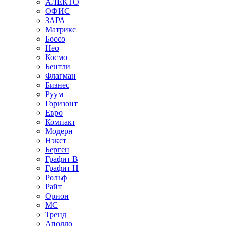
АЛЕКТО
ОФИС
ЗАРА
Матрикс
Боссо
Нео
Космо
Бентли
Флагман
Бизнес
Руум
Горизонт
Евро
Компакт
Модерн
Нэкст
Берген
Графит В
Графит Н
Рольф
Райт
Орион
МС
Тренд
Аполло