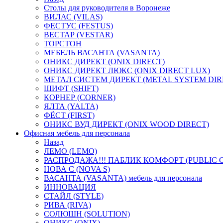
Столы для руководителя в Воронеже
ВИЛАС (VILAS)
ФЕСТУС (FESTUS)
ВЕСТАР (VESTAR)
ТОРСТОН
МЕБЕЛЬ ВАСАНТА (VASANTA)
ОНИКС ДИРЕКТ (ONIX DIRECT)
ОНИКС ДИРЕКТ ЛЮКС (ONIX DIRECT LUX)
МЕТАЛ СИСТЕМ ДИРЕКТ (METAL SYSTEM DIR
ШИФТ (SHIFT)
КОРНЕР (CORNER)
ЯЛТА (YALTA)
ФЁСТ (FIRST)
ОНИКС ВУД ДИРЕКТ (ONIX WOOD DIRECT)
Офисная мебель для персонала
Назад
ЛЕМО (LEMO)
РАСПРОДАЖА!!! ПАБЛИК КОМФОРТ (PUBLIC 
НОВА С (NOVA S)
ВАСАНТА (VASANTA) мебель для персонала
ИННОВАЦИЯ
СТАЙЛ (STYLE)
РИВА (RIVA)
СОЛЮШН (SOLUTION)
ОНИКС (ONIX)