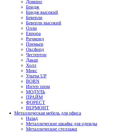
Домино
Бридж
Бридж высокий
Беверли
Беверли высокий
Олли
Европа
Ричмонд
Премьер
Оксфорд
Честертон
Дакар
Холл
Микс
Ультра UP
BORN
Интер хром
МОДУЛЬ
ПРАЙМ
ФОРЕСТ
ВЕРМОНТ
Металлическая мебель для офиса
Назад
Металлические шкафы для одежды
Металлические стеллажи