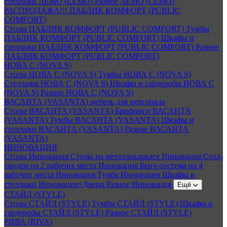
стеллажи ЛЕМО (LEMO)
Разное ЛЕМО (LEMO)
РАСПРОДАЖА!!! ПАБЛИК КОМФОРТ (PUBLIC
COMFORT)
Столы ПАБЛИК КОМФОРТ (PUBLIC COMFORT)
Тумбы
ПАБЛИК КОМФОРТ (PUBLIC COMFORT)
Шкафы и
стеллажи ПАБЛИК КОМФОРТ (PUBLIC COMFORT)
Разное
ПАБЛИК КОМФОРТ (PUBLIC COMFORT)
НОВА С (NOVA S)
Столы НОВА С (NOVA S)
Тумбы НОВА С (NOVA S)
Стеллажи НОВА С (NOVA S)
Шкафы и гардеробы НОВА С
(NOVA S)
Разное НОВА С (NOVA S)
ВАСАНТА (VASANTA) мебель для персонала
Столы ВАСАНТА (VASANTA)
Брифинги ВАСАНТА
(VASANTA)
Тумбы ВАСАНТА (VASANTA)
Шкафы и
стеллажи ВАСАНТА (VASANTA)
Разное ВАСАНТА
(VASANTA)
ИННОВАЦИЯ
Столы Инновация
Столы на металлокаркасе Инновация
Стол-
тандем на 2 рабочих места Инновация
Бенч-система на 4
рабочих места Инновация
Тумба Инновация
Шкафы и
стеллажи Инновация+Двери
Разное Инновация
Ещё
СТАЙЛ (STYLE)
Столы СТАЙЛ (STYLE)
Тумбы СТАЙЛ (STYLE)
Шкафы и
гардеробы СТАЙЛ (STYLE)
Разное СТАЙЛ (STYLE)
РИВА (RIVA)