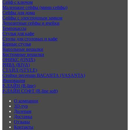
Сейф с ключом
Маленькие сейфы (мини-сейфы)
Сейфы для дома
Сейфы с электронным замком
Депозитные сейфы и ячейки
Темпокассы
Стулья для кафе
Столы для столовых и кафе
Барные стулья
Напольные вешалки
Костюмные вешалки
ОНИКС (ONIX)
РИВА (RIVA)
СТАЙЛ (STYLE)
Стойки ресепшн ВАСАНТА (VASANTA)
Инновация
Р-ЛАЙН (R-line)
Р-ЛАЙН СОФТ (R-line soft)
О компании
3D-тур
Дилерам
Доставка
Отзывы
Контакты