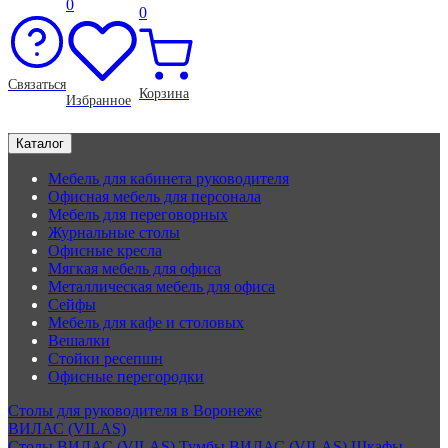
0
0
Связаться
Корзина
Избранное
Каталог
Мебель для кабинета руководителя
Офисная мебель для персонала
Мебель для переговорных
Журнальные столы
Офисные кресла
Мягкая мебель для офиса
Металлическая мебель для офиса
Сейфы
Мебель для кафе и столовых
Вешалки
Стойки ресепшн
Офисные перегородки
Столы для руководителя в Воронеже
ВИЛАС (VILAS)
Столы ВИЛАС (VILAS)
Тумбы ВИЛАС (VILAS)
Шкафы