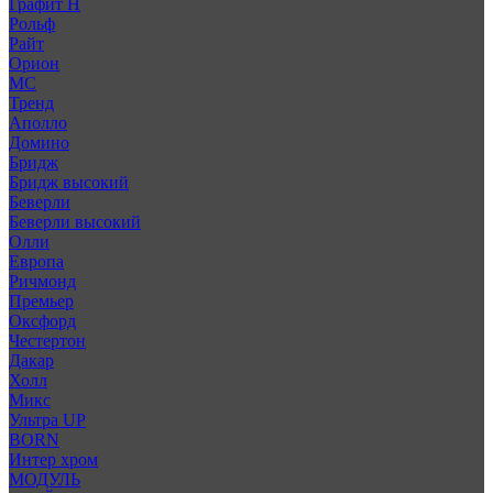
Графит Н
Рольф
Райт
Орион
МС
Тренд
Аполло
Домино
Бридж
Бридж высокий
Беверли
Беверли высокий
Олли
Европа
Ричмонд
Премьер
Оксфорд
Честертон
Дакар
Холл
Микс
Ультра UP
BORN
Интер хром
МОДУЛЬ