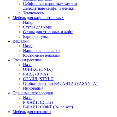
Сейфы с электронным замком
Депозитные сейфы и ячейки
Темпокассы
Мебель для кафе и столовых
Назад
Стулья для кафе
Столы для столовых и кафе
Барные стулья
Вешалки
Назад
Напольные вешалки
Костюмные вешалки
Стойки ресепшн
Назад
ОНИКС (ONIX)
РИВА (RIVA)
СТАЙЛ (STYLE)
Стойки ресепшн ВАСАНТА (VASANTA)
Инновация
Офисные перегородки
Назад
Р-ЛАЙН (R-line)
Р-ЛАЙН СОФТ (R-line soft)
Мебель для гостиниц