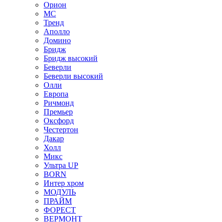
Орион
МС
Тренд
Аполло
Домино
Бридж
Бридж высокий
Беверли
Беверли высокий
Олли
Европа
Ричмонд
Премьер
Оксфорд
Честертон
Дакар
Холл
Микс
Ультра UP
BORN
Интер хром
МОДУЛЬ
ПРАЙМ
ФОРЕСТ
ВЕРМОНТ