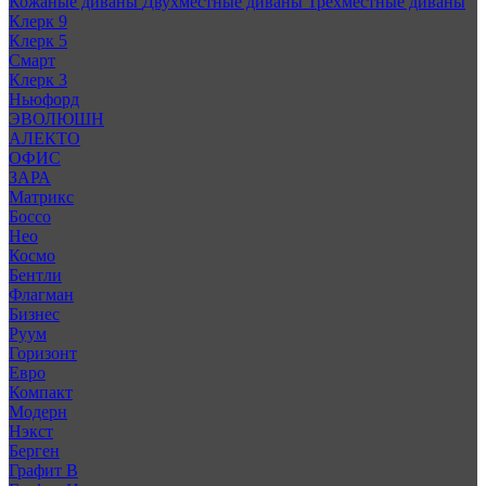
Кожаные диваны
Двухместные диваны
Трехместные диваны
Клерк 9
Клерк 5
Смарт
Клерк 3
Ньюфорд
ЭВОЛЮШН
АЛЕКТО
ОФИС
ЗАРА
Матрикс
Боссо
Нео
Космо
Бентли
Флагман
Бизнес
Руум
Горизонт
Евро
Компакт
Модерн
Нэкст
Берген
Графит В