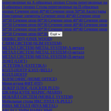
переговорные на А-образных опорах
Столы переговорные на
О-образных опорах
Столы переговорные на П-образных
опорах
Сечение опор 40*40
Сечение опор 50*50
Аксессуары
Приставные элементы
Сечение опор 40*40
Сечение опор
50*50
Сечение опор 60*30
Сечение опор 40*40
Сечение опор
50*50
Сечение опор 60*30
Сечение опор 40*40
Сечение опор
50*50
Сечение опор 60*30
Сечение опор 40*40
Сечение опор
50*50
Сечение опор 60*30
Ещё
ОНИКС ВУД (ONIX WOOD)
СЛИМ СИСТЕМ (SLIM SYSTEM)
МЕТАЛ СИСТЕМ (METAL SYSTEM) А-металл
МЕТАЛ СИСТЕМ (METAL SYSTEM) О-металл
МЕТАЛ СИСТЕМ (METAL SYSTEM) П-металл
ЛОФТ (LOFT)
ЭСТЕТИКА (ESTETIKA)
КОЛЛ-ЦЕНТР БЭЛЛ (BELL)
КОЛЛ-ЦЕНТР
ХОУМ ОФИС (HOME OFFICE)
Мини-кухня ФИТ (FIT)
ЛОКЕР ПЛЮС (LOCKER PLUS)
ШКАФЫ-КУПЕ МАРИС (MARIS)
МОБАЙЛ СИСТЕМ (MOBILE SYSTEM)
Мобильные столы ИКС ПУЛЛ (X-PULL)
РИВА МЕТАЛЛ (RIVA METAL)
АКСЕССУАРЫ НАВЕСНЫЕ