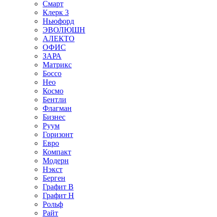
Смарт
Клерк 3
Ньюфорд
ЭВОЛЮШН
АЛЕКТО
ОФИС
ЗАРА
Матрикс
Боссо
Нео
Космо
Бентли
Флагман
Бизнес
Руум
Горизонт
Евро
Компакт
Модерн
Нэкст
Берген
Графит В
Графит Н
Рольф
Райт