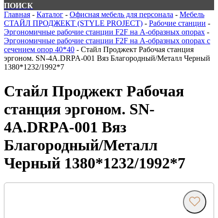
ПОИСК
Главная
-
Каталог
-
Офисная мебель для персонала
-
Мебель
СТАЙЛ ПРОДЖЕКТ (STYLE PROJECT)
-
Рабочие станции
-
Эргономичные рабочие станции F2F на А-образных опорах
-
Эргономичные рабочие станции F2F на А-образных опорах с
сечением опор 40*40
-
Стайл Проджект Рабочая станция
эргоном. SN-4A.DRPA-001 Вяз Благородный/Металл Черный
1380*1232/1992*7
Стайл Проджект Рабочая
станция эргоном. SN-
4A.DRPA-001 Вяз
Благородный/Металл
Черный 1380*1232/1992*7