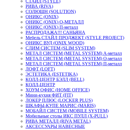
СТАЙЛ (STYLE)
РИВА (RIVA)
СОЛЮШН (SOLUTION)
ОНИКС (ONIX)
ОНИКС (ONIX) O-МЕТАЛЛ
ОНИКС (ONIX) П-металл
РАСПРОДАЖА!!! САНЬЯНА
Мебель СТАЙЛ ПРОДЖЕКТ (STYLE PROJECT)
ОНИКС ВУД (ONIX WOOD)
СЛИМ СИСТЕМ (SLIM SYSTEM)
МЕТАЛ СИСТЕМ (METAL SYSTEM) А-металл
МЕТАЛ СИСТЕМ (METAL SYSTEM) О-металл
МЕТАЛ СИСТЕМ (METAL SYSTEM) П-металл
ЛОФТ (LOFT)
ЭСТЕТИКА (ESTETIKA)
КОЛЛ-ЦЕНТР БЭЛЛ (BELL)
КОЛЛ-ЦЕНТР
ХОУМ ОФИС (HOME OFFICE)
Мини-кухня ФИТ (FIT)
ЛОКЕР ПЛЮС (LOCKER PLUS)
ШКАФЫ-КУПЕ МАРИС (MARIS)
МОБАЙЛ СИСТЕМ (MOBILE SYSTEM)
Мобильные столы ИКС ПУЛЛ (X-PULL)
РИВА МЕТАЛЛ (RIVA METAL)
АКСЕССУАРЫ НАВЕСНЫЕ