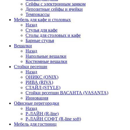
Сейфы с электронным замком
Депозитные сейфы и ячейки
Темпокассы
Мебель для кафе и столовых
Назад
Стулья для кафе
Столы для столовых и кафе
Барные стулья
Вешалки
Назад
Напольные вешалки
Костюмные вешалки
Стойки ресепшн
Назад
ОНИКС (ONIX)
РИВА (RIVA)
СТАЙЛ (STYLE)
Стойки ресепшн ВАСАНТА (VASANTA)
Инновация
Офисные перегородки
Назад
Р-ЛАЙН (R-line)
Р-ЛАЙН СОФТ (R-line soft)
Мебель для гостиниц