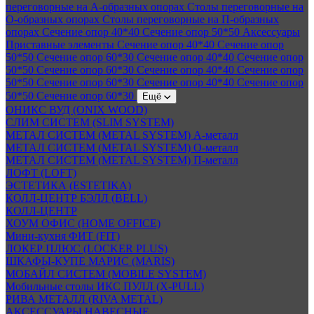
переговорные на А-образных опорах
Столы переговорные на
О-образных опорах
Столы переговорные на П-образных
опорах
Сечение опор 40*40
Сечение опор 50*50
Аксессуары
Приставные элементы
Сечение опор 40*40
Сечение опор
50*50
Сечение опор 60*30
Сечение опор 40*40
Сечение опор
50*50
Сечение опор 60*30
Сечение опор 40*40
Сечение опор
50*50
Сечение опор 60*30
Сечение опор 40*40
Сечение опор
50*50
Сечение опор 60*30
Ещё
ОНИКС ВУД (ONIX WOOD)
СЛИМ СИСТЕМ (SLIM SYSTEM)
МЕТАЛ СИСТЕМ (METAL SYSTEM) А-металл
МЕТАЛ СИСТЕМ (METAL SYSTEM) О-металл
МЕТАЛ СИСТЕМ (METAL SYSTEM) П-металл
ЛОФТ (LOFT)
ЭСТЕТИКА (ESTETIKA)
КОЛЛ-ЦЕНТР БЭЛЛ (BELL)
КОЛЛ-ЦЕНТР
ХОУМ ОФИС (HOME OFFICE)
Мини-кухня ФИТ (FIT)
ЛОКЕР ПЛЮС (LOCKER PLUS)
ШКАФЫ-КУПЕ МАРИС (MARIS)
МОБАЙЛ СИСТЕМ (MOBILE SYSTEM)
Мобильные столы ИКС ПУЛЛ (X-PULL)
РИВА МЕТАЛЛ (RIVA METAL)
АКСЕССУАРЫ НАВЕСНЫЕ