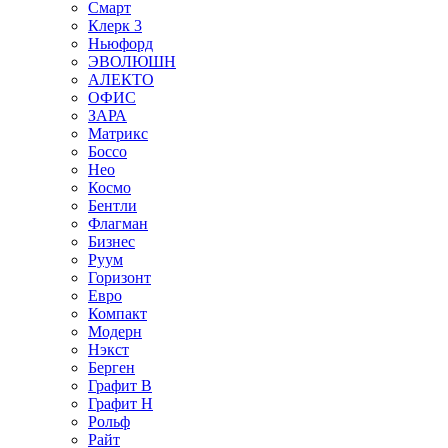
Смарт
Клерк 3
Ньюфорд
ЭВОЛЮШН
АЛЕКТО
ОФИС
ЗАРА
Матрикс
Боссо
Нео
Космо
Бентли
Флагман
Бизнес
Руум
Горизонт
Евро
Компакт
Модерн
Нэкст
Берген
Графит В
Графит Н
Рольф
Райт