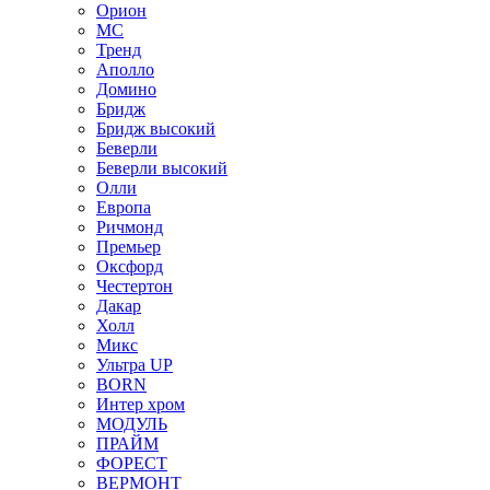
Орион
МС
Тренд
Аполло
Домино
Бридж
Бридж высокий
Беверли
Беверли высокий
Олли
Европа
Ричмонд
Премьер
Оксфорд
Честертон
Дакар
Холл
Микс
Ультра UP
BORN
Интер хром
МОДУЛЬ
ПРАЙМ
ФОРЕСТ
ВЕРМОНТ