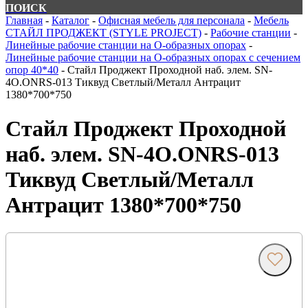
ПОИСК
Главная
-
Каталог
-
Офисная мебель для персонала
-
Мебель
СТАЙЛ ПРОДЖЕКТ (STYLE PROJECT)
-
Рабочие станции
-
Линейные рабочие станции на О-образных опорах
-
Линейные рабочие станции на О-образных опорах с сечением
опор 40*40
-
Стайл Проджект Проходной наб. элем. SN-
4O.ONRS-013 Тиквуд Светлый/Металл Антрацит
1380*700*750
Стайл Проджект Проходной
наб. элем. SN-4O.ONRS-013
Тиквуд Светлый/Металл
Антрацит 1380*700*750