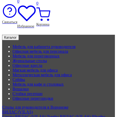
0
0
Связаться
Корзина
Избранное
Каталог
Мебель для кабинета руководителя
Офисная мебель для персонала
Мебель для переговорных
Журнальные столы
Офисные кресла
Мягкая мебель для офиса
Металлическая мебель для офиса
Сейфы
Мебель для кафе и столовых
Вешалки
Стойки ресепшн
Офисные перегородки
Столы для руководителя в Воронеже
ВИЛАС (VILAS)
Столы ВИЛАС (VILAS)
Тумбы ВИЛАС (VILAS)
Шкафы