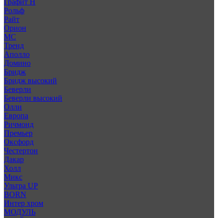
Графит Н
Рольф
Райт
Орион
МС
Тренд
Аполло
Домино
Бридж
Бридж высокий
Беверли
Беверли высокий
Олли
Европа
Ричмонд
Премьер
Оксфорд
Честертон
Дакар
Холл
Микс
Ультра UP
BORN
Интер хром
МОДУЛЬ