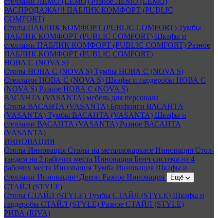
стеллажи ЛЕМО (LEMO)
Разное ЛЕМО (LEMO)
РАСПРОДАЖА!!! ПАБЛИК КОМФОРТ (PUBLIC
COMFORT)
Столы ПАБЛИК КОМФОРТ (PUBLIC COMFORT)
Тумбы
ПАБЛИК КОМФОРТ (PUBLIC COMFORT)
Шкафы и
стеллажи ПАБЛИК КОМФОРТ (PUBLIC COMFORT)
Разное
ПАБЛИК КОМФОРТ (PUBLIC COMFORT)
НОВА С (NOVA S)
Столы НОВА С (NOVA S)
Тумбы НОВА С (NOVA S)
Стеллажи НОВА С (NOVA S)
Шкафы и гардеробы НОВА С
(NOVA S)
Разное НОВА С (NOVA S)
ВАСАНТА (VASANTA) мебель для персонала
Столы ВАСАНТА (VASANTA)
Брифинги ВАСАНТА
(VASANTA)
Тумбы ВАСАНТА (VASANTA)
Шкафы и
стеллажи ВАСАНТА (VASANTA)
Разное ВАСАНТА
(VASANTA)
ИННОВАЦИЯ
Столы Инновация
Столы на металлокаркасе Инновация
Стол-
тандем на 2 рабочих места Инновация
Бенч-система на 4
рабочих места Инновация
Тумба Инновация
Шкафы и
стеллажи Инновация+Двери
Разное Инновация
Ещё
СТАЙЛ (STYLE)
Столы СТАЙЛ (STYLE)
Тумбы СТАЙЛ (STYLE)
Шкафы и
гардеробы СТАЙЛ (STYLE)
Разное СТАЙЛ (STYLE)
РИВА (RIVA)