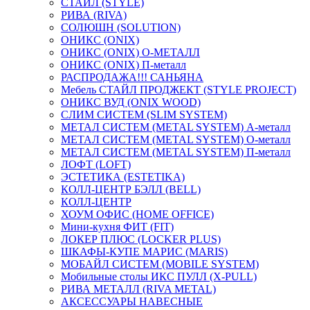
СТАЙЛ (STYLE)
РИВА (RIVA)
СОЛЮШН (SOLUTION)
ОНИКС (ONIX)
ОНИКС (ONIX) O-МЕТАЛЛ
ОНИКС (ONIX) П-металл
РАСПРОДАЖА!!! САНЬЯНА
Мебель СТАЙЛ ПРОДЖЕКТ (STYLE PROJECT)
ОНИКС ВУД (ONIX WOOD)
СЛИМ СИСТЕМ (SLIM SYSTEM)
МЕТАЛ СИСТЕМ (METAL SYSTEM) А-металл
МЕТАЛ СИСТЕМ (METAL SYSTEM) О-металл
МЕТАЛ СИСТЕМ (METAL SYSTEM) П-металл
ЛОФТ (LOFT)
ЭСТЕТИКА (ESTETIKA)
КОЛЛ-ЦЕНТР БЭЛЛ (BELL)
КОЛЛ-ЦЕНТР
ХОУМ ОФИС (HOME OFFICE)
Мини-кухня ФИТ (FIT)
ЛОКЕР ПЛЮС (LOCKER PLUS)
ШКАФЫ-КУПЕ МАРИС (MARIS)
МОБАЙЛ СИСТЕМ (MOBILE SYSTEM)
Мобильные столы ИКС ПУЛЛ (X-PULL)
РИВА МЕТАЛЛ (RIVA METAL)
АКСЕССУАРЫ НАВЕСНЫЕ