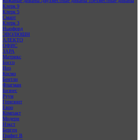
Кожаные диваны
Двухместные диваны
Трехместные диваны
Клерк 9
Клерк 5
Смарт
Клерк 3
Ньюфорд
ЭВОЛЮШН
АЛЕКТО
ОФИС
ЗАРА
Матрикс
Боссо
Нео
Космо
Бентли
Флагман
Бизнес
Руум
Горизонт
Евро
Компакт
Модерн
Нэкст
Берген
Графит В