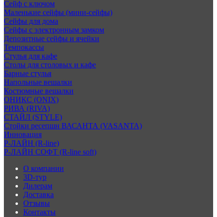
Сейф с ключом
Маленькие сейфы (мини-сейфы)
Сейфы для дома
Сейфы с электронным замком
Депозитные сейфы и ячейки
Темпокассы
Стулья для кафе
Столы для столовых и кафе
Барные стулья
Напольные вешалки
Костюмные вешалки
ОНИКС (ONIX)
РИВА (RIVA)
СТАЙЛ (STYLE)
Стойки ресепшн ВАСАНТА (VASANTA)
Инновация
Р-ЛАЙН (R-line)
Р-ЛАЙН СОФТ (R-line soft)
О компании
3D-тур
Дилерам
Доставка
Отзывы
Контакты