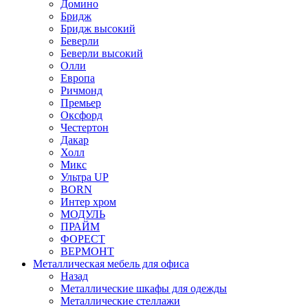
Домино
Бридж
Бридж высокий
Беверли
Беверли высокий
Олли
Европа
Ричмонд
Премьер
Оксфорд
Честертон
Дакар
Холл
Микс
Ультра UP
BORN
Интер хром
МОДУЛЬ
ПРАЙМ
ФОРЕСТ
ВЕРМОНТ
Металлическая мебель для офиса
Назад
Металлические шкафы для одежды
Металлические стеллажи