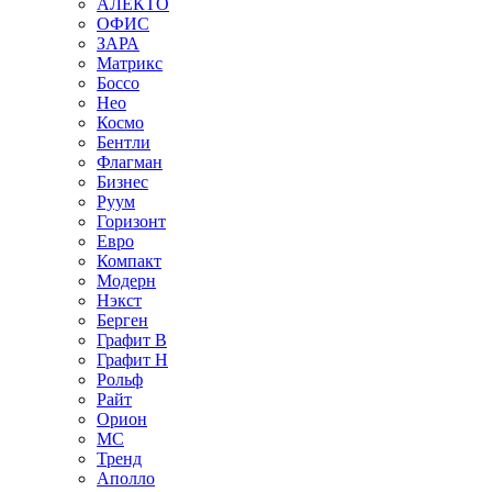
АЛЕКТО
ОФИС
ЗАРА
Матрикс
Боссо
Нео
Космо
Бентли
Флагман
Бизнес
Руум
Горизонт
Евро
Компакт
Модерн
Нэкст
Берген
Графит В
Графит Н
Рольф
Райт
Орион
МС
Тренд
Аполло