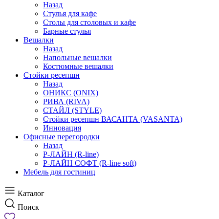
Назад
Стулья для кафе
Столы для столовых и кафе
Барные стулья
Вешалки
Назад
Напольные вешалки
Костюмные вешалки
Стойки ресепшн
Назад
ОНИКС (ONIX)
РИВА (RIVA)
СТАЙЛ (STYLE)
Стойки ресепшн ВАСАНТА (VASANTA)
Инновация
Офисные перегородки
Назад
Р-ЛАЙН (R-line)
Р-ЛАЙН СОФТ (R-line soft)
Мебель для гостиниц
Каталог
Поиск