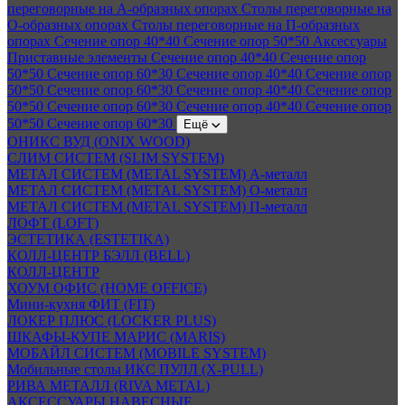
переговорные на А-образных опорах
Столы переговорные на
О-образных опорах
Столы переговорные на П-образных
опорах
Сечение опор 40*40
Сечение опор 50*50
Аксессуары
Приставные элементы
Сечение опор 40*40
Сечение опор
50*50
Сечение опор 60*30
Сечение опор 40*40
Сечение опор
50*50
Сечение опор 60*30
Сечение опор 40*40
Сечение опор
50*50
Сечение опор 60*30
Сечение опор 40*40
Сечение опор
50*50
Сечение опор 60*30
Ещё
ОНИКС ВУД (ONIX WOOD)
СЛИМ СИСТЕМ (SLIM SYSTEM)
МЕТАЛ СИСТЕМ (METAL SYSTEM) А-металл
МЕТАЛ СИСТЕМ (METAL SYSTEM) О-металл
МЕТАЛ СИСТЕМ (METAL SYSTEM) П-металл
ЛОФТ (LOFT)
ЭСТЕТИКА (ESTETIKA)
КОЛЛ-ЦЕНТР БЭЛЛ (BELL)
КОЛЛ-ЦЕНТР
ХОУМ ОФИС (HOME OFFICE)
Мини-кухня ФИТ (FIT)
ЛОКЕР ПЛЮС (LOCKER PLUS)
ШКАФЫ-КУПЕ МАРИС (MARIS)
МОБАЙЛ СИСТЕМ (MOBILE SYSTEM)
Мобильные столы ИКС ПУЛЛ (X-PULL)
РИВА МЕТАЛЛ (RIVA METAL)
АКСЕССУАРЫ НАВЕСНЫЕ