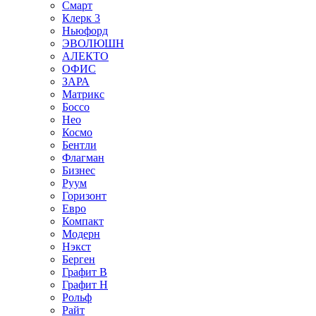
Смарт
Клерк 3
Ньюфорд
ЭВОЛЮШН
АЛЕКТО
ОФИС
ЗАРА
Матрикс
Боссо
Нео
Космо
Бентли
Флагман
Бизнес
Руум
Горизонт
Евро
Компакт
Модерн
Нэкст
Берген
Графит В
Графит Н
Рольф
Райт