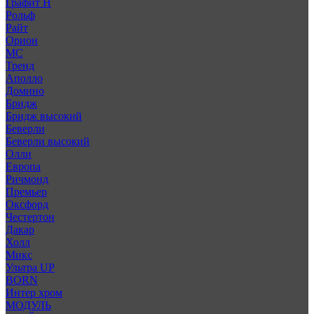
Графит Н
Рольф
Райт
Орион
МС
Тренд
Аполло
Домино
Бридж
Бридж высокий
Беверли
Беверли высокий
Олли
Европа
Ричмонд
Премьер
Оксфорд
Честертон
Дакар
Холл
Микс
Ультра UP
BORN
Интер хром
МОДУЛЬ