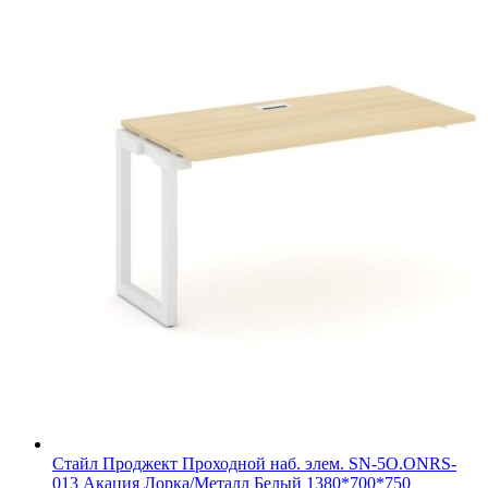
Стайл Проджект Проходной наб. элем. SN-5O.ONRS-
013 Акация Лорка/Металл Белый 1380*700*750