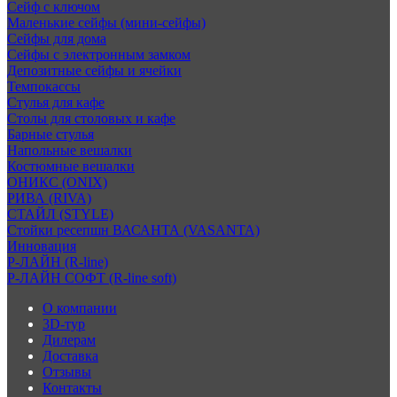
Сейф с ключом
Маленькие сейфы (мини-сейфы)
Сейфы для дома
Сейфы с электронным замком
Депозитные сейфы и ячейки
Темпокассы
Стулья для кафе
Столы для столовых и кафе
Барные стулья
Напольные вешалки
Костюмные вешалки
ОНИКС (ONIX)
РИВА (RIVA)
СТАЙЛ (STYLE)
Стойки ресепшн ВАСАНТА (VASANTA)
Инновация
Р-ЛАЙН (R-line)
Р-ЛАЙН СОФТ (R-line soft)
О компании
3D-тур
Дилерам
Доставка
Отзывы
Контакты