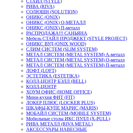
СТАЙЛ (STYLE)
РИВА (RIVA)
СОЛЮШН (SOLUTION)
ОНИКС (ONIX)
ОНИКС (ONIX) O-МЕТАЛЛ
ОНИКС (ONIX) П-металл
РАСПРОДАЖА!!! САНЬЯНА
Мебель СТАЙЛ ПРОДЖЕКТ (STYLE PROJECT)
ОНИКС ВУД (ONIX WOOD)
СЛИМ СИСТЕМ (SLIM SYSTEM)
МЕТАЛ СИСТЕМ (METAL SYSTEM) А-металл
МЕТАЛ СИСТЕМ (METAL SYSTEM) О-металл
МЕТАЛ СИСТЕМ (METAL SYSTEM) П-металл
ЛОФТ (LOFT)
ЭСТЕТИКА (ESTETIKA)
КОЛЛ-ЦЕНТР БЭЛЛ (BELL)
КОЛЛ-ЦЕНТР
ХОУМ ОФИС (HOME OFFICE)
Мини-кухня ФИТ (FIT)
ЛОКЕР ПЛЮС (LOCKER PLUS)
ШКАФЫ-КУПЕ МАРИС (MARIS)
МОБАЙЛ СИСТЕМ (MOBILE SYSTEM)
Мобильные столы ИКС ПУЛЛ (X-PULL)
РИВА МЕТАЛЛ (RIVA METAL)
АКСЕССУАРЫ НАВЕСНЫЕ