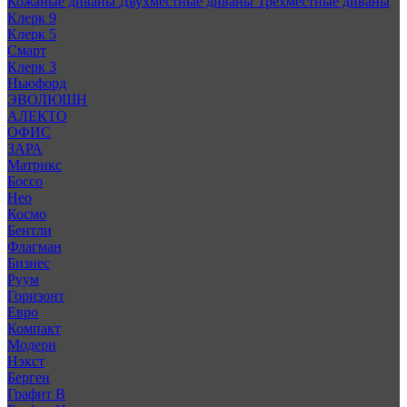
Кожаные диваны
Двухместные диваны
Трехместные диваны
Клерк 9
Клерк 5
Смарт
Клерк 3
Ньюфорд
ЭВОЛЮШН
АЛЕКТО
ОФИС
ЗАРА
Матрикс
Боссо
Нео
Космо
Бентли
Флагман
Бизнес
Руум
Горизонт
Евро
Компакт
Модерн
Нэкст
Берген
Графит В