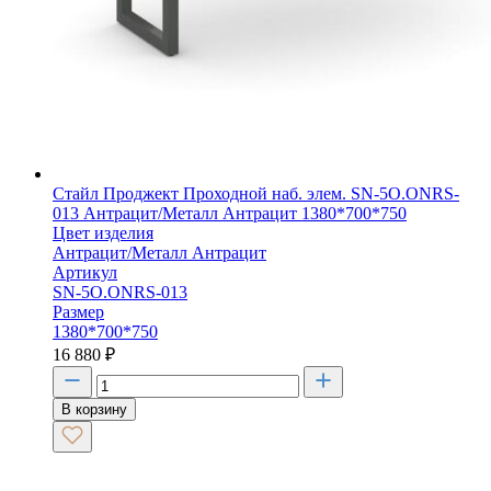
Стайл Проджект Проходной наб. элем. SN-5O.ONRS-
013 Антрацит/Металл Антрацит 1380*700*750
Цвет изделия
Антрацит/Металл Антрацит
Артикул
SN-5O.ONRS-013
Размер
1380*700*750
16 880
₽
В корзину