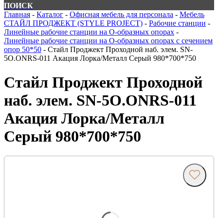
ПОИСК
Главная
-
Каталог
-
Офисная мебель для персонала
-
Мебель
СТАЙЛ ПРОДЖЕКТ (STYLE PROJECT)
-
Рабочие станции
-
Линейные рабочие станции на О-образных опорах
-
Линейные рабочие станции на О-образных опорах с сечением
опор 50*50
-
Стайл Проджект Проходной наб. элем. SN-
5O.ONRS-011 Акация Лорка/Металл Серый 980*700*750
Стайл Проджект Проходной
наб. элем. SN-5O.ONRS-011
Акация Лорка/Металл
Серый 980*700*750