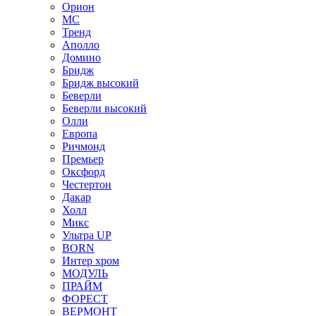
Орион
МС
Тренд
Аполло
Домино
Бридж
Бридж высокий
Беверли
Беверли высокий
Олли
Европа
Ричмонд
Премьер
Оксфорд
Честертон
Дакар
Холл
Микс
Ультра UP
BORN
Интер хром
МОДУЛЬ
ПРАЙМ
ФОРЕСТ
ВЕРМОНТ