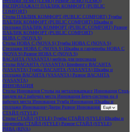
стеллажи ЛЕМО (LEMO)
Разное ЛЕМО (LEMO)
РАСПРОДАЖА!!! ПАБЛИК КОМФОРТ (PUBLIC
COMFORT)
Столы ПАБЛИК КОМФОРТ (PUBLIC COMFORT)
Тумбы
ПАБЛИК КОМФОРТ (PUBLIC COMFORT)
Шкафы и
стеллажи ПАБЛИК КОМФОРТ (PUBLIC COMFORT)
Разное
ПАБЛИК КОМФОРТ (PUBLIC COMFORT)
НОВА С (NOVA S)
Столы НОВА С (NOVA S)
Тумбы НОВА С (NOVA S)
Стеллажи НОВА С (NOVA S)
Шкафы и гардеробы НОВА С
(NOVA S)
Разное НОВА С (NOVA S)
ВАСАНТА (VASANTA) мебель для персонала
Столы ВАСАНТА (VASANTA)
Брифинги ВАСАНТА
(VASANTA)
Тумбы ВАСАНТА (VASANTA)
Шкафы и
стеллажи ВАСАНТА (VASANTA)
Разное ВАСАНТА
(VASANTA)
ИННОВАЦИЯ
Столы Инновация
Столы на металлокаркасе Инновация
Стол-
тандем на 2 рабочих места Инновация
Бенч-система на 4
рабочих места Инновация
Тумба Инновация
Шкафы и
стеллажи Инновация+Двери
Разное Инновация
Ещё
СТАЙЛ (STYLE)
Столы СТАЙЛ (STYLE)
Тумбы СТАЙЛ (STYLE)
Шкафы и
гардеробы СТАЙЛ (STYLE)
Разное СТАЙЛ (STYLE)
РИВА (RIVA)