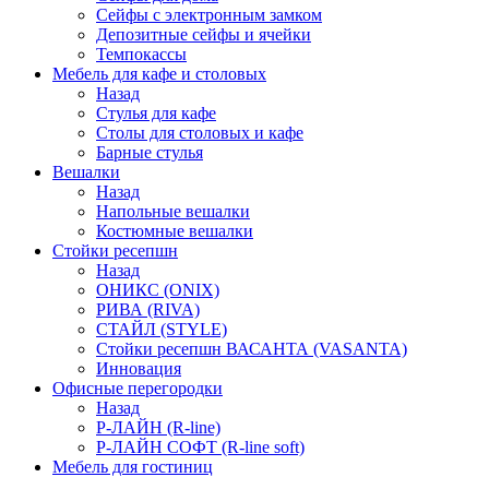
Сейфы с электронным замком
Депозитные сейфы и ячейки
Темпокассы
Мебель для кафе и столовых
Назад
Стулья для кафе
Столы для столовых и кафе
Барные стулья
Вешалки
Назад
Напольные вешалки
Костюмные вешалки
Стойки ресепшн
Назад
ОНИКС (ONIX)
РИВА (RIVA)
СТАЙЛ (STYLE)
Стойки ресепшн ВАСАНТА (VASANTA)
Инновация
Офисные перегородки
Назад
Р-ЛАЙН (R-line)
Р-ЛАЙН СОФТ (R-line soft)
Мебель для гостиниц