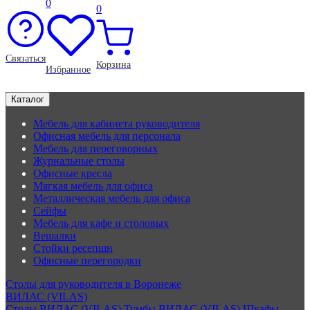
0
0
Связаться
Корзина
Избранное
Каталог
Мебель для кабинета руководителя
Офисная мебель для персонала
Мебель для переговорных
Журнальные столы
Офисные кресла
Мягкая мебель для офиса
Металлическая мебель для офиса
Сейфы
Мебель для кафе и столовых
Вешалки
Стойки ресепшн
Офисные перегородки
Столы для руководителя в Воронеже
ВИЛАС (VILAS)
Столы ВИЛАС (VILAS)
Тумбы ВИЛАС (VILAS)
Шкафы