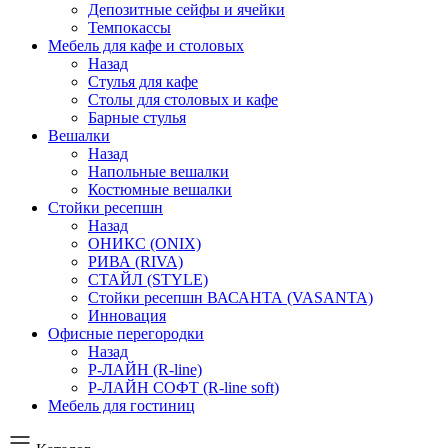
Депозитные сейфы и ячейки
Темпокассы
Мебель для кафе и столовых
Назад
Стулья для кафе
Столы для столовых и кафе
Барные стулья
Вешалки
Назад
Напольные вешалки
Костюмные вешалки
Стойки ресепшн
Назад
ОНИКС (ONIX)
РИВА (RIVA)
СТАЙЛ (STYLE)
Стойки ресепшн ВАСАНТА (VASANTA)
Инновация
Офисные перегородки
Назад
Р-ЛАЙН (R-line)
Р-ЛАЙН СОФТ (R-line soft)
Мебель для гостиниц