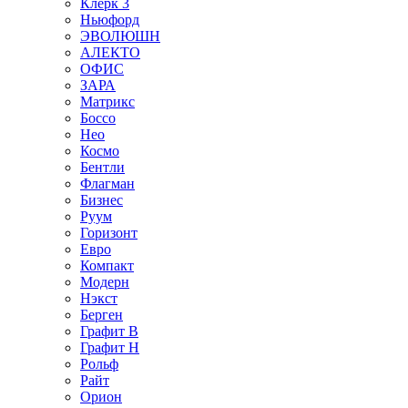
Клерк 3
Ньюфорд
ЭВОЛЮШН
АЛЕКТО
ОФИС
ЗАРА
Матрикс
Боссо
Нео
Космо
Бентли
Флагман
Бизнес
Руум
Горизонт
Евро
Компакт
Модерн
Нэкст
Берген
Графит В
Графит Н
Рольф
Райт
Орион