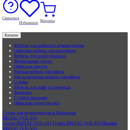
Связаться
Корзина
Избранное
Каталог
Мебель для кабинета руководителя
Офисная мебель для персонала
Мебель для переговорных
Журнальные столы
Офисные кресла
Мягкая мебель для офиса
Металлическая мебель для офиса
Сейфы
Мебель для кафе и столовых
Вешалки
Стойки ресепшн
Офисные перегородки
Столы для руководителя в Воронеже
ВИЛАС (VILAS)
Столы ВИЛАС (VILAS)
Тумбы ВИЛАС (VILAS)
Шкафы
ВИЛАС (VILAS)