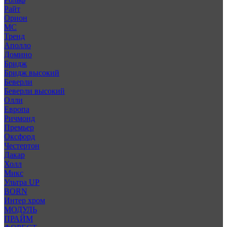
Райт
Орион
МС
Тренд
Аполло
Домино
Бридж
Бридж высокий
Беверли
Беверли высокий
Олли
Европа
Ричмонд
Премьер
Оксфорд
Честертон
Дакар
Холл
Микс
Ультра UP
BORN
Интер хром
МОДУЛЬ
ПРАЙМ