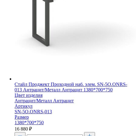
Стайл Проджект Проходной наб. элем. SN-5O.ONRS-
013 Антрацит/Металл Антрацит 1380*700*750
Цвет изделия
Антрацит/Металл Антрацит
Артикул
SN-5O.ONRS-013
Размер
1380*700*750
16 880
₽