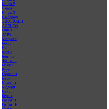
Клерк 5
Смарт
Клерк 3
Ньюфорд
ЭВОЛЮШН
АЛЕКТО
ОФИС
ЗАРА
Матрикс
Боссо
Нео
Космо
Бентли
Флагман
Бизнес
Руум
Горизонт
Евро
Компакт
Модерн
Нэкст
Берген
Графит В
Графит Н
Рольф