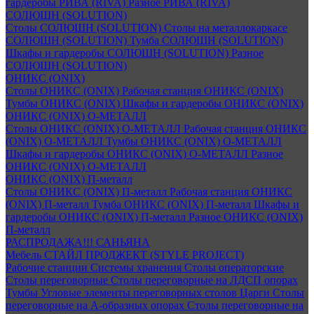
гардеробы РИВА (RIVA)
Разное РИВА (RIVA)
СОЛЮШН (SOLUTION)
Столы СОЛЮШН (SOLUTION)
Столы на металлокаркасе
СОЛЮШН (SOLUTION)
Тумба СОЛЮШН (SOLUTION)
Шкафы и гардеробы СОЛЮШН (SOLUTION)
Разное
СОЛЮШН (SOLUTION)
ОНИКС (ONIX)
Столы ОНИКС (ONIX)
Рабочая станция ОНИКС (ONIX)
Тумбы ОНИКС (ONIX)
Шкафы и гардеробы ОНИКС (ONIX)
ОНИКС (ONIX) O-МЕТАЛЛ
Столы ОНИКС (ONIX) O-МЕТАЛЛ
Рабочая станция ОНИКС
(ONIX) O-МЕТАЛЛ
Тумбы ОНИКС (ONIX) O-МЕТАЛЛ
Шкафы и гардеробы ОНИКС (ONIX) O-МЕТАЛЛ
Разное
ОНИКС (ONIX) O-МЕТАЛЛ
ОНИКС (ONIX) П-металл
Столы ОНИКС (ONIX) П-металл
Рабочая станция ОНИКС
(ONIX) П-металл
Тумба ОНИКС (ONIX) П-металл
Шкафы и
гардеробы ОНИКС (ONIX) П-металл
Разное ОНИКС (ONIX)
П-металл
РАСПРОДАЖА!!! САНЬЯНА
Мебель СТАЙЛ ПРОДЖЕКТ (STYLE PROJECT)
Рабочие станции
Системы хранения
Столы операторские
Столы переговорные
Столы переговорные на ЛДСП опорах
Тумбы
Угловые элементы переговорных столов
Царги
Столы
переговорные на А-образных опорах
Столы переговорные на