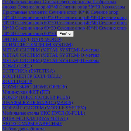
О-образных опорах
Столы переговорные на П-образных
опорах
Сечение опор 40*40
Сечение опор 50*50
Аксессуары
Приставные элементы
Сечение опор 40*40
Сечение опор
50*50
Сечение опор 60*30
Сечение опор 40*40
Сечение опор
50*50
Сечение опор 60*30
Сечение опор 40*40
Сечение опор
50*50
Сечение опор 60*30
Сечение опор 40*40
Сечение опор
50*50
Сечение опор 60*30
Ещё
ОНИКС ВУД (ONIX WOOD)
СЛИМ СИСТЕМ (SLIM SYSTEM)
МЕТАЛ СИСТЕМ (METAL SYSTEM) А-металл
МЕТАЛ СИСТЕМ (METAL SYSTEM) О-металл
МЕТАЛ СИСТЕМ (METAL SYSTEM) П-металл
ЛОФТ (LOFT)
ЭСТЕТИКА (ESTETIKA)
КОЛЛ-ЦЕНТР БЭЛЛ (BELL)
КОЛЛ-ЦЕНТР
ХОУМ ОФИС (HOME OFFICE)
Мини-кухня ФИТ (FIT)
ЛОКЕР ПЛЮС (LOCKER PLUS)
ШКАФЫ-КУПЕ МАРИС (MARIS)
МОБАЙЛ СИСТЕМ (MOBILE SYSTEM)
Мобильные столы ИКС ПУЛЛ (X-PULL)
РИВА МЕТАЛЛ (RIVA METAL)
АКСЕССУАРЫ НАВЕСНЫЕ
Мебель для кабинета