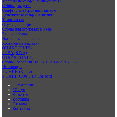
Маленькие сейфы (мини-сейфы)
Сейфы для дома
Сейфы с электронным замком
Депозитные сейфы и ячейки
Темпокассы
Стулья для кафе
Столы для столовых и кафе
Барные стулья
Напольные вешалки
Костюмные вешалки
ОНИКС (ONIX)
РИВА (RIVA)
СТАЙЛ (STYLE)
Стойки ресепшн ВАСАНТА (VASANTA)
Инновация
Р-ЛАЙН (R-line)
Р-ЛАЙН СОФТ (R-line soft)
О компании
3D-тур
Дилерам
Доставка
Отзывы
Контакты