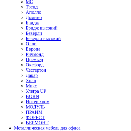
МС
Тренд
Аполло
Домино
Бридж
Бридж высокий
Беверли
Беверли высокий
Олли
Европа
Ричмонд
Премьер
Оксфорд
Честертон
Дакар
Холл
Микс
Ультра UP
BORN
Интер хром
МОДУЛЬ
ПРАЙМ
ФОРЕСТ
ВЕРМОНТ
Металлическая мебель для офиса