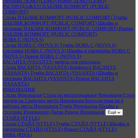
стеллажи ЛЕМО (LEMO)
Разное ЛЕМО (LEMO)
РАСПРОДАЖА!!! ПАБЛИК КОМФОРТ (PUBLIC
COMFORT)
Столы ПАБЛИК КОМФОРТ (PUBLIC COMFORT)
Тумбы
ПАБЛИК КОМФОРТ (PUBLIC COMFORT)
Шкафы и
стеллажи ПАБЛИК КОМФОРТ (PUBLIC COMFORT)
Разное
ПАБЛИК КОМФОРТ (PUBLIC COMFORT)
НОВА С (NOVA S)
Столы НОВА С (NOVA S)
Тумбы НОВА С (NOVA S)
Стеллажи НОВА С (NOVA S)
Шкафы и гардеробы НОВА С
(NOVA S)
Разное НОВА С (NOVA S)
ВАСАНТА (VASANTA) мебель для персонала
Столы ВАСАНТА (VASANTA)
Брифинги ВАСАНТА
(VASANTA)
Тумбы ВАСАНТА (VASANTA)
Шкафы и
стеллажи ВАСАНТА (VASANTA)
Разное ВАСАНТА
(VASANTA)
ИННОВАЦИЯ
Столы Инновация
Столы на металлокаркасе Инновация
Стол-
тандем на 2 рабочих места Инновация
Бенч-система на 4
рабочих места Инновация
Тумба Инновация
Шкафы и
стеллажи Инновация+Двери
Разное Инновация
Ещё
СТАЙЛ (STYLE)
Столы СТАЙЛ (STYLE)
Тумбы СТАЙЛ (STYLE)
Шкафы и
гардеробы СТАЙЛ (STYLE)
Разное СТАЙЛ (STYLE)
РИВА (RIVA)