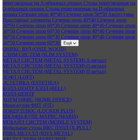
переговорные на А-образных опорах
Столы переговорные на
О-образных опорах
Столы переговорные на П-образных
опорах
Сечение опор 40*40
Сечение опор 50*50
Аксессуары
Приставные элементы
Сечение опор 40*40
Сечение опор
50*50
Сечение опор 60*30
Сечение опор 40*40
Сечение опор
50*50
Сечение опор 60*30
Сечение опор 40*40
Сечение опор
50*50
Сечение опор 60*30
Сечение опор 40*40
Сечение опор
50*50
Сечение опор 60*30
Ещё
ОНИКС ВУД (ONIX WOOD)
СЛИМ СИСТЕМ (SLIM SYSTEM)
МЕТАЛ СИСТЕМ (METAL SYSTEM) А-металл
МЕТАЛ СИСТЕМ (METAL SYSTEM) О-металл
МЕТАЛ СИСТЕМ (METAL SYSTEM) П-металл
ЛОФТ (LOFT)
ЭСТЕТИКА (ESTETIKA)
КОЛЛ-ЦЕНТР БЭЛЛ (BELL)
КОЛЛ-ЦЕНТР
ХОУМ ОФИС (HOME OFFICE)
Мини-кухня ФИТ (FIT)
ЛОКЕР ПЛЮС (LOCKER PLUS)
ШКАФЫ-КУПЕ МАРИС (MARIS)
МОБАЙЛ СИСТЕМ (MOBILE SYSTEM)
Мобильные столы ИКС ПУЛЛ (X-PULL)
РИВА МЕТАЛЛ (RIVA METAL)
АКСЕССУАРЫ НАВЕСНЫЕ