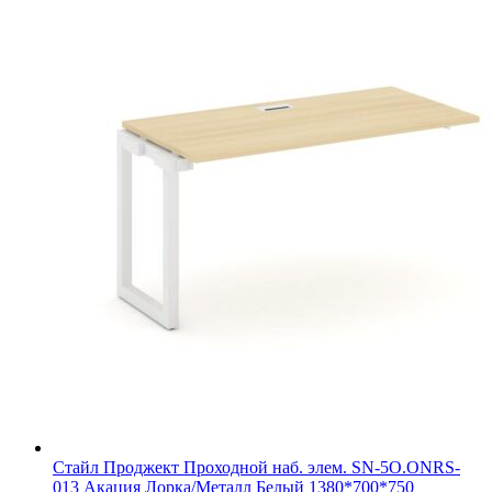
Стайл Проджект Проходной наб. элем. SN-5O.ONRS-
013 Акация Лорка/Металл Белый 1380*700*750