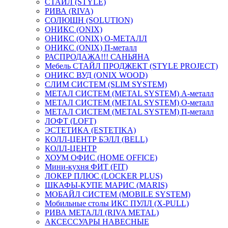
СТАЙЛ (STYLE)
РИВА (RIVA)
СОЛЮШН (SOLUTION)
ОНИКС (ONIX)
ОНИКС (ONIX) O-МЕТАЛЛ
ОНИКС (ONIX) П-металл
РАСПРОДАЖА!!! САНЬЯНА
Мебель СТАЙЛ ПРОДЖЕКТ (STYLE PROJECT)
ОНИКС ВУД (ONIX WOOD)
СЛИМ СИСТЕМ (SLIM SYSTEM)
МЕТАЛ СИСТЕМ (METAL SYSTEM) А-металл
МЕТАЛ СИСТЕМ (METAL SYSTEM) О-металл
МЕТАЛ СИСТЕМ (METAL SYSTEM) П-металл
ЛОФТ (LOFT)
ЭСТЕТИКА (ESTETIKA)
КОЛЛ-ЦЕНТР БЭЛЛ (BELL)
КОЛЛ-ЦЕНТР
ХОУМ ОФИС (HOME OFFICE)
Мини-кухня ФИТ (FIT)
ЛОКЕР ПЛЮС (LOCKER PLUS)
ШКАФЫ-КУПЕ МАРИС (MARIS)
МОБАЙЛ СИСТЕМ (MOBILE SYSTEM)
Мобильные столы ИКС ПУЛЛ (X-PULL)
РИВА МЕТАЛЛ (RIVA METAL)
АКСЕССУАРЫ НАВЕСНЫЕ