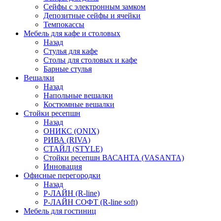
Сейфы с электронным замком
Депозитные сейфы и ячейки
Темпокассы
Мебель для кафе и столовых
Назад
Стулья для кафе
Столы для столовых и кафе
Барные стулья
Вешалки
Назад
Напольные вешалки
Костюмные вешалки
Стойки ресепшн
Назад
ОНИКС (ONIX)
РИВА (RIVA)
СТАЙЛ (STYLE)
Стойки ресепшн ВАСАНТА (VASANTA)
Инновация
Офисные перегородки
Назад
Р-ЛАЙН (R-line)
Р-ЛАЙН СОФТ (R-line soft)
Мебель для гостиниц