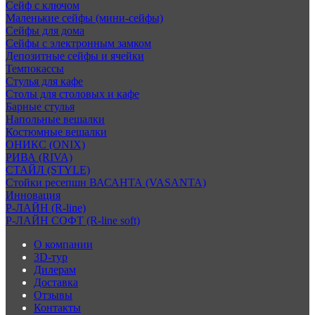
Сейф с ключом
Маленькие сейфы (мини-сейфы)
Сейфы для дома
Сейфы с электронным замком
Депозитные сейфы и ячейки
Темпокассы
Стулья для кафе
Столы для столовых и кафе
Барные стулья
Напольные вешалки
Костюмные вешалки
ОНИКС (ONIX)
РИВА (RIVA)
СТАЙЛ (STYLE)
Стойки ресепшн ВАСАНТА (VASANTA)
Инновация
Р-ЛАЙН (R-line)
Р-ЛАЙН СОФТ (R-line soft)
О компании
3D-тур
Дилерам
Доставка
Отзывы
Контакты