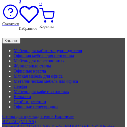
0
0
Связаться
Корзина
Избранное
Каталог
Мебель для кабинета руководителя
Офисная мебель для персонала
Мебель для переговорных
Журнальные столы
Офисные кресла
Мягкая мебель для офиса
Металлическая мебель для офиса
Сейфы
Мебель для кафе и столовых
Вешалки
Стойки ресепшн
Офисные перегородки
Столы для руководителя в Воронеже
ВИЛАС (VILAS)
Столы ВИЛАС (VILAS)
Тумбы ВИЛАС (VILAS)
Шкафы