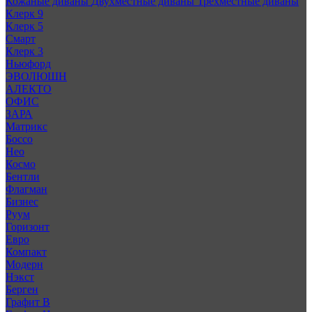
Кожаные диваны
Двухместные диваны
Трехместные диваны
Клерк 9
Клерк 5
Смарт
Клерк 3
Ньюфорд
ЭВОЛЮШН
АЛЕКТО
ОФИС
ЗАРА
Матрикс
Боссо
Нео
Космо
Бентли
Флагман
Бизнес
Руум
Горизонт
Евро
Компакт
Модерн
Нэкст
Берген
Графит В