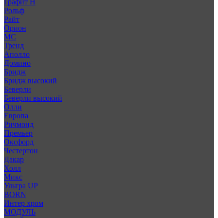
Графит Н
Рольф
Райт
Орион
МС
Тренд
Аполло
Домино
Бридж
Бридж высокий
Беверли
Беверли высокий
Олли
Европа
Ричмонд
Премьер
Оксфорд
Честертон
Дакар
Холл
Микс
Ультра UP
BORN
Интер хром
МОДУЛЬ