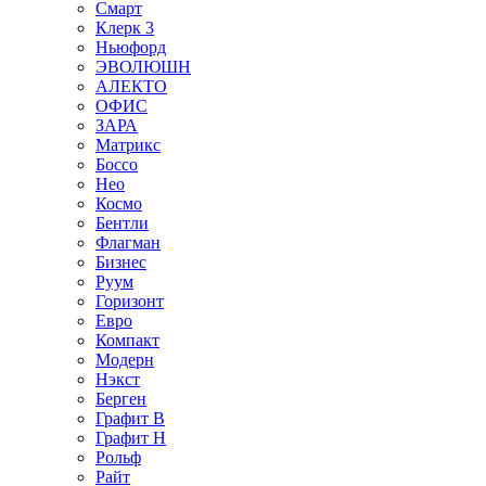
Смарт
Клерк 3
Ньюфорд
ЭВОЛЮШН
АЛЕКТО
ОФИС
ЗАРА
Матрикс
Боссо
Нео
Космо
Бентли
Флагман
Бизнес
Руум
Горизонт
Евро
Компакт
Модерн
Нэкст
Берген
Графит В
Графит Н
Рольф
Райт