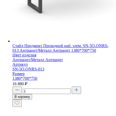
Стайл Проджект Проходной наб. элем. SN-5O.ONRS-
013 Антрацит/Металл Антрацит 1380*700*750
Цвет изделия
Антрацит/Металл Антрацит
Артикул
SN-5O.ONRS-013
Размер
1380*700*750
16 880
₽
В корзину