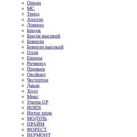
Орион
МС
Тренд
Аполло
Домино
Бридж
Бридж высокий
Беверли
Беверли высокий
Олли
Европа
Ричмонд
Премьер
Оксфорд
Честертон
Дакар
Холл
Микс
Ультра UP
BORN
Интер хром
МОДУЛЬ
ПРАЙМ
ФОРЕСТ
ВЕРМОНТ