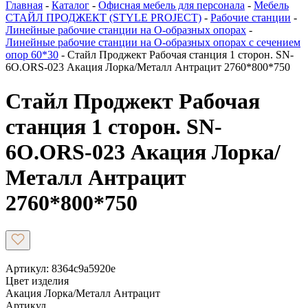
Главная
-
Каталог
-
Офисная мебель для персонала
-
Мебель
СТАЙЛ ПРОДЖЕКТ (STYLE PROJECT)
-
Рабочие станции
-
Линейные рабочие станции на О-образных опорах
-
Линейные рабочие станции на О-образных опорах с сечением
опор 60*30
-
Стайл Проджект Рабочая станция 1 сторон. SN-
6O.ORS-023 Акация Лорка/Металл Антрацит 2760*800*750
Стайл Проджект Рабочая
станция 1 сторон. SN-
6O.ORS-023 Акация Лорка/
Металл Антрацит
2760*800*750
Артикул: 8364c9a5920e
Цвет изделия
Акация Лорка/Металл Антрацит
Артикул