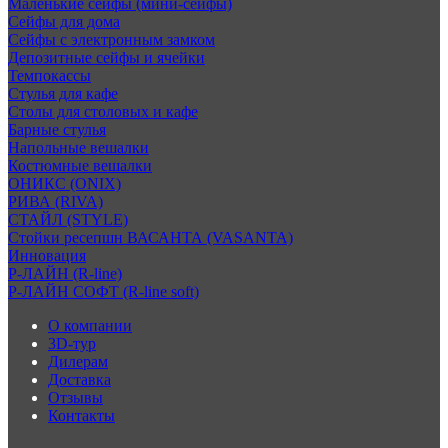
Маленькие сейфы (мини-сейфы)
Сейфы для дома
Сейфы с электронным замком
Депозитные сейфы и ячейки
Темпокассы
Стулья для кафе
Столы для столовых и кафе
Барные стулья
Напольные вешалки
Костюмные вешалки
ОНИКС (ONIX)
РИВА (RIVA)
СТАЙЛ (STYLE)
Стойки ресепшн ВАСАНТА (VASANTA)
Инновация
Р-ЛАЙН (R-line)
Р-ЛАЙН СОФТ (R-line soft)
О компании
3D-тур
Дилерам
Доставка
Отзывы
Контакты