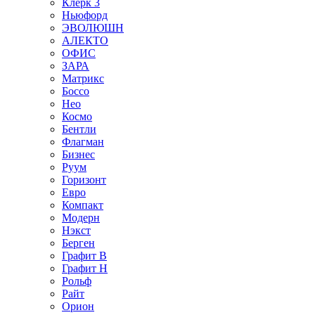
Клерк 3
Ньюфорд
ЭВОЛЮШН
АЛЕКТО
ОФИС
ЗАРА
Матрикс
Боссо
Нео
Космо
Бентли
Флагман
Бизнес
Руум
Горизонт
Евро
Компакт
Модерн
Нэкст
Берген
Графит В
Графит Н
Рольф
Райт
Орион