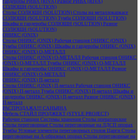
гардеробы РИВА (RIVA)
Разное РИВА (RIVA)
СОЛЮШН (SOLUTION)
Столы СОЛЮШН (SOLUTION)
Столы на металлокаркасе
СОЛЮШН (SOLUTION)
Тумба СОЛЮШН (SOLUTION)
Шкафы и гардеробы СОЛЮШН (SOLUTION)
Разное
СОЛЮШН (SOLUTION)
ОНИКС (ONIX)
Столы ОНИКС (ONIX)
Рабочая станция ОНИКС (ONIX)
Тумбы ОНИКС (ONIX)
Шкафы и гардеробы ОНИКС (ONIX)
ОНИКС (ONIX) O-МЕТАЛЛ
Столы ОНИКС (ONIX) O-МЕТАЛЛ
Рабочая станция ОНИКС
(ONIX) O-МЕТАЛЛ
Тумбы ОНИКС (ONIX) O-МЕТАЛЛ
Шкафы и гардеробы ОНИКС (ONIX) O-МЕТАЛЛ
Разное
ОНИКС (ONIX) O-МЕТАЛЛ
ОНИКС (ONIX) П-металл
Столы ОНИКС (ONIX) П-металл
Рабочая станция ОНИКС
(ONIX) П-металл
Тумба ОНИКС (ONIX) П-металл
Шкафы и
гардеробы ОНИКС (ONIX) П-металл
Разное ОНИКС (ONIX)
П-металл
РАСПРОДАЖА!!! САНЬЯНА
Мебель СТАЙЛ ПРОДЖЕКТ (STYLE PROJECT)
Рабочие станции
Системы хранения
Столы операторские
Столы переговорные
Столы переговорные на ЛДСП опорах
Тумбы
Угловые элементы переговорных столов
Царги
Столы
переговорные на А-образных опорах
Столы переговорные на