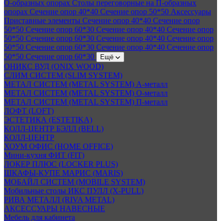
О-образных опорах
Столы переговорные на П-образных
опорах
Сечение опор 40*40
Сечение опор 50*50
Аксессуары
Приставные элементы
Сечение опор 40*40
Сечение опор
50*50
Сечение опор 60*30
Сечение опор 40*40
Сечение опор
50*50
Сечение опор 60*30
Сечение опор 40*40
Сечение опор
50*50
Сечение опор 60*30
Сечение опор 40*40
Сечение опор
50*50
Сечение опор 60*30
Ещё
ОНИКС ВУД (ONIX WOOD)
СЛИМ СИСТЕМ (SLIM SYSTEM)
МЕТАЛ СИСТЕМ (METAL SYSTEM) А-металл
МЕТАЛ СИСТЕМ (METAL SYSTEM) О-металл
МЕТАЛ СИСТЕМ (METAL SYSTEM) П-металл
ЛОФТ (LOFT)
ЭСТЕТИКА (ESTETIKA)
КОЛЛ-ЦЕНТР БЭЛЛ (BELL)
КОЛЛ-ЦЕНТР
ХОУМ ОФИС (HOME OFFICE)
Мини-кухня ФИТ (FIT)
ЛОКЕР ПЛЮС (LOCKER PLUS)
ШКАФЫ-КУПЕ МАРИС (MARIS)
МОБАЙЛ СИСТЕМ (MOBILE SYSTEM)
Мобильные столы ИКС ПУЛЛ (X-PULL)
РИВА МЕТАЛЛ (RIVA METAL)
АКСЕССУАРЫ НАВЕСНЫЕ
Мебель для кабинета