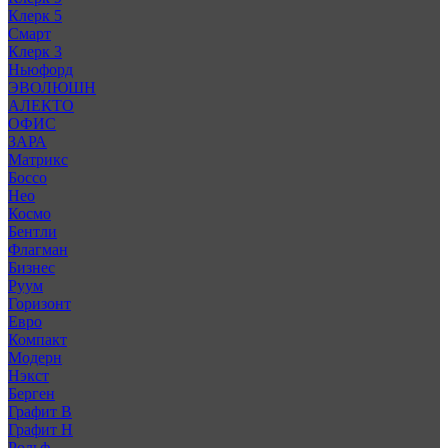
Клерк 5
Смарт
Клерк 3
Ньюфорд
ЭВОЛЮШН
АЛЕКТО
ОФИС
ЗАРА
Матрикс
Боссо
Нео
Космо
Бентли
Флагман
Бизнес
Руум
Горизонт
Евро
Компакт
Модерн
Нэкст
Берген
Графит В
Графит Н
Рольф