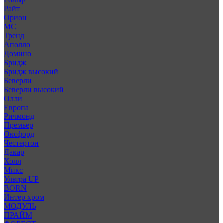
Райт
Орион
МС
Тренд
Аполло
Домино
Бридж
Бридж высокий
Беверли
Беверли высокий
Олли
Европа
Ричмонд
Премьер
Оксфорд
Честертон
Дакар
Холл
Микс
Ультра UP
BORN
Интер хром
МОДУЛЬ
ПРАЙМ