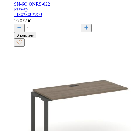
SN-6O.ONRS-022
Размер
1180*800*750
16 072
₽
В корзину