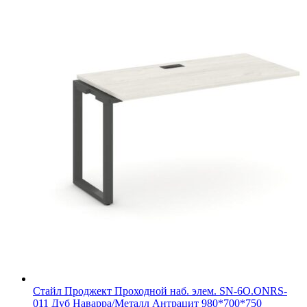
Стайл Проджект Проходной наб. элем. SN-6O.ONRS-
011 Дуб Наварра/Металл Антрацит 980*700*750