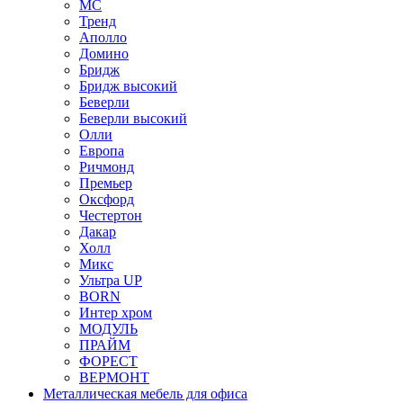
МС
Тренд
Аполло
Домино
Бридж
Бридж высокий
Беверли
Беверли высокий
Олли
Европа
Ричмонд
Премьер
Оксфорд
Честертон
Дакар
Холл
Микс
Ультра UP
BORN
Интер хром
МОДУЛЬ
ПРАЙМ
ФОРЕСТ
ВЕРМОНТ
Металлическая мебель для офиса