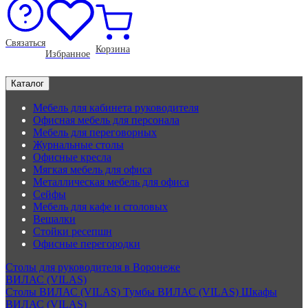
Связаться
Корзина
Избранное
Каталог
Мебель для кабинета руководителя
Офисная мебель для персонала
Мебель для переговорных
Журнальные столы
Офисные кресла
Мягкая мебель для офиса
Металлическая мебель для офиса
Сейфы
Мебель для кафе и столовых
Вешалки
Стойки ресепшн
Офисные перегородки
Столы для руководителя в Воронеже
ВИЛАС (VILAS)
Столы ВИЛАС (VILAS)
Тумбы ВИЛАС (VILAS)
Шкафы
ВИЛАС (VILAS)