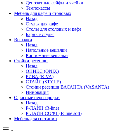
Депозитные сейфы и ячейки
Темпокассы
Мебель для кафе и столовых
Назад
Стулья для кафе
Столы для столовых и кафе
Барные стулья
Вешалки
Назад
Напольные вешалки
Костюмные вешалки
Стойки ресепшн
Назад
ОНИКС (ONIX)
РИВА (RIVA)
СТАЙЛ (STYLE)
Стойки ресепшн ВАСАНТА (VASANTA)
Инновация
Офисные перегородки
Назад
Р-ЛАЙН (R-line)
Р-ЛАЙН СОФТ (R-line soft)
Мебель для гостиниц