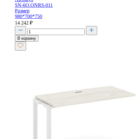
SN-6O.ONRS-011
Размер
980*700*750
14 242
₽
В корзину