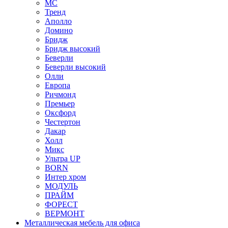
МС
Тренд
Аполло
Домино
Бридж
Бридж высокий
Беверли
Беверли высокий
Олли
Европа
Ричмонд
Премьер
Оксфорд
Честертон
Дакар
Холл
Микс
Ультра UP
BORN
Интер хром
МОДУЛЬ
ПРАЙМ
ФОРЕСТ
ВЕРМОНТ
Металлическая мебель для офиса