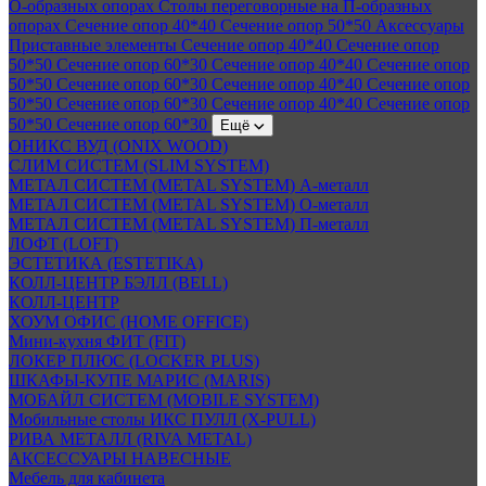
О-образных опорах
Столы переговорные на П-образных
опорах
Сечение опор 40*40
Сечение опор 50*50
Аксессуары
Приставные элементы
Сечение опор 40*40
Сечение опор
50*50
Сечение опор 60*30
Сечение опор 40*40
Сечение опор
50*50
Сечение опор 60*30
Сечение опор 40*40
Сечение опор
50*50
Сечение опор 60*30
Сечение опор 40*40
Сечение опор
50*50
Сечение опор 60*30
Ещё
ОНИКС ВУД (ONIX WOOD)
СЛИМ СИСТЕМ (SLIM SYSTEM)
МЕТАЛ СИСТЕМ (METAL SYSTEM) А-металл
МЕТАЛ СИСТЕМ (METAL SYSTEM) О-металл
МЕТАЛ СИСТЕМ (METAL SYSTEM) П-металл
ЛОФТ (LOFT)
ЭСТЕТИКА (ESTETIKA)
КОЛЛ-ЦЕНТР БЭЛЛ (BELL)
КОЛЛ-ЦЕНТР
ХОУМ ОФИС (HOME OFFICE)
Мини-кухня ФИТ (FIT)
ЛОКЕР ПЛЮС (LOCKER PLUS)
ШКАФЫ-КУПЕ МАРИС (MARIS)
МОБАЙЛ СИСТЕМ (MOBILE SYSTEM)
Мобильные столы ИКС ПУЛЛ (X-PULL)
РИВА МЕТАЛЛ (RIVA METAL)
АКСЕССУАРЫ НАВЕСНЫЕ
Мебель для кабинета