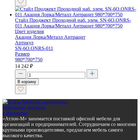
Стайл Проджект Проходной наб. элем. SN-6O.ONRS-
011 Акация Лорка/Металл Антрацит 980*700*750
Цвет изделия
Акация Лорка/Металл Антрацит
Артикул
SN-6O.ONRS-011
Размер
980*700*750
14 242
₽
В корзину
Современные
мебельные решения
в Воронеже
«Атлон-М» занимается поставкой офисной мебели для
организаций и предпринимателей. Сотрудничаем со многими
крупными производителями, предлагаем мебель самого
высокого качества.