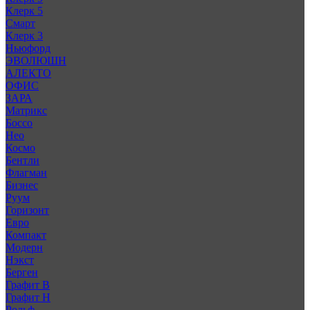
Клерк 5
Смарт
Клерк 3
Ньюфорд
ЭВОЛЮШН
АЛЕКТО
ОФИС
ЗАРА
Матрикс
Боссо
Нео
Космо
Бентли
Флагман
Бизнес
Руум
Горизонт
Евро
Компакт
Модерн
Нэкст
Берген
Графит В
Графит Н
Рольф