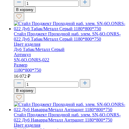
В корзину
Стайл Проджект Проходной наб. элем. SN-6O.ONRS-
022 Дуб Табак/Металл Серый 1180*800*750
Цвет изделия
Дуб Табак/Металл Серый
Артикул
SN-6O.ONRS-022
Размер
1180*800*750
16 072
₽
В корзину
Стайл Проджект Проходной наб. элем. SN-6O.ONRS-
022 Дуб Наварра/Металл Антрацит 1180*800*750
Цвет изделия