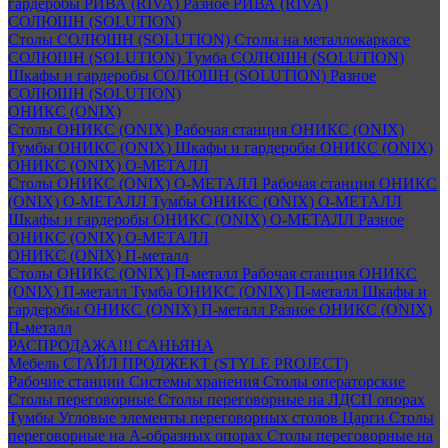
гардеробы РИВА (RIVA)
Разное РИВА (RIVA)
СОЛЮШН (SOLUTION)
Столы СОЛЮШН (SOLUTION)
Столы на металлокаркасе
СОЛЮШН (SOLUTION)
Тумба СОЛЮШН (SOLUTION)
Шкафы и гардеробы СОЛЮШН (SOLUTION)
Разное
СОЛЮШН (SOLUTION)
ОНИКС (ONIX)
Столы ОНИКС (ONIX)
Рабочая станция ОНИКС (ONIX)
Тумбы ОНИКС (ONIX)
Шкафы и гардеробы ОНИКС (ONIX)
ОНИКС (ONIX) O-МЕТАЛЛ
Столы ОНИКС (ONIX) O-МЕТАЛЛ
Рабочая станция ОНИКС
(ONIX) O-МЕТАЛЛ
Тумбы ОНИКС (ONIX) O-МЕТАЛЛ
Шкафы и гардеробы ОНИКС (ONIX) O-МЕТАЛЛ
Разное
ОНИКС (ONIX) O-МЕТАЛЛ
ОНИКС (ONIX) П-металл
Столы ОНИКС (ONIX) П-металл
Рабочая станция ОНИКС
(ONIX) П-металл
Тумба ОНИКС (ONIX) П-металл
Шкафы и
гардеробы ОНИКС (ONIX) П-металл
Разное ОНИКС (ONIX)
П-металл
РАСПРОДАЖА!!! САНЬЯНА
Мебель СТАЙЛ ПРОДЖЕКТ (STYLE PROJECT)
Рабочие станции
Системы хранения
Столы операторские
Столы переговорные
Столы переговорные на ЛДСП опорах
Тумбы
Угловые элементы переговорных столов
Царги
Столы
переговорные на А-образных опорах
Столы переговорные на