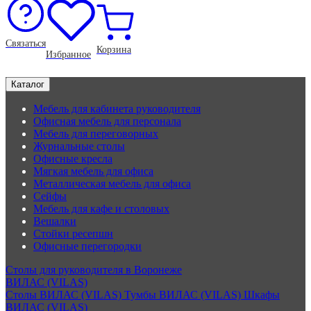
Связаться
Корзина
Избранное
Каталог
Мебель для кабинета руководителя
Офисная мебель для персонала
Мебель для переговорных
Журнальные столы
Офисные кресла
Мягкая мебель для офиса
Металлическая мебель для офиса
Сейфы
Мебель для кафе и столовых
Вешалки
Стойки ресепшн
Офисные перегородки
Столы для руководителя в Воронеже
ВИЛАС (VILAS)
Столы ВИЛАС (VILAS)
Тумбы ВИЛАС (VILAS)
Шкафы
ВИЛАС (VILAS)