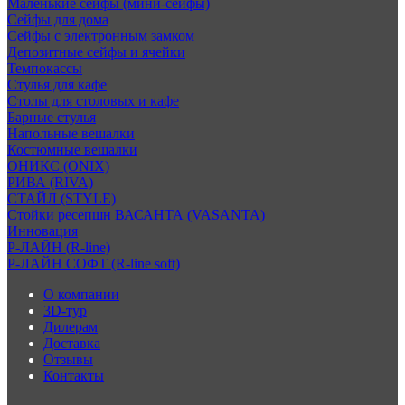
Маленькие сейфы (мини-сейфы)
Сейфы для дома
Сейфы с электронным замком
Депозитные сейфы и ячейки
Темпокассы
Стулья для кафе
Столы для столовых и кафе
Барные стулья
Напольные вешалки
Костюмные вешалки
ОНИКС (ONIX)
РИВА (RIVA)
СТАЙЛ (STYLE)
Стойки ресепшн ВАСАНТА (VASANTA)
Инновация
Р-ЛАЙН (R-line)
Р-ЛАЙН СОФТ (R-line soft)
О компании
3D-тур
Дилерам
Доставка
Отзывы
Контакты