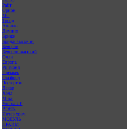
Райт
Орион
МС
Тренд
Аполло
Домино
Бридж
Бридж высокий
Беверли
Беверли высокий
Олли
Европа
Ричмонд
Премьер
Оксфорд
Честертон
Дакар
Холл
Микс
Ультра UP
BORN
Интер хром
МОДУЛЬ
ПРАЙМ