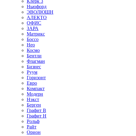
Клерк 3
Ньюфорд
ЭВОЛЮШН
АЛЕКТО
ОФИС
ЗАРА
Матрикс
Боссо
Нео
Космо
Бентли
Флагман
Бизнес
Руум
Горизонт
Евро
Компакт
Модерн
Нэкст
Берген
Графит В
Графит Н
Рольф
Райт
Орион