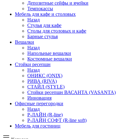
Депозитные сейфы и ячейки
Темпокассы
Мебель для кафе и столовых
Назад
Стулья для кафе
Столы для столовых и кафе
Барные стулья
Вешалки
Назад
Напольные вешалки
Костюмные вешалки
Стойки ресепшн
Назад
ОНИКС (ONIX)
РИВА (RIVA)
СТАЙЛ (STYLE)
Стойки ресепшн ВАСАНТА (VASANTA)
Инновация
Офисные перегородки
Назад
Р-ЛАЙН (R-line)
Р-ЛАЙН СОФТ (R-line soft)
Мебель для гостиниц