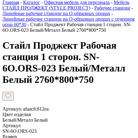
Главная
-
Каталог
-
Офисная мебель для персонала
-
Мебель
СТАЙЛ ПРОДЖЕКТ (STYLE PROJECT)
-
Рабочие станции
-
Линейные рабочие станции на О-образных опорах
-
Линейные рабочие станции на О-образных опорах с сечением
опор 60*30
-
Стайл Проджект Рабочая станция 1 сторон. SN-
6O.ORS-023 Белый/Металл Белый 2760*800*750
Стайл Проджект Рабочая
станция 1 сторон. SN-
6O.ORS-023 Белый/Металл
Белый 2760*800*750
Артикул: afaacfc812ea
Цвет изделия
Белый/Металл Белый
Артикул
SN-6O.ORS-023
Размер