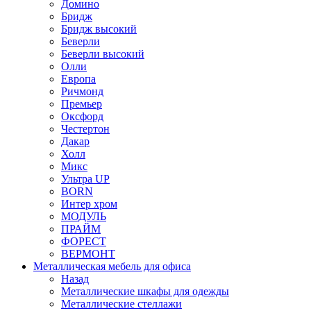
Домино
Бридж
Бридж высокий
Беверли
Беверли высокий
Олли
Европа
Ричмонд
Премьер
Оксфорд
Честертон
Дакар
Холл
Микс
Ультра UP
BORN
Интер хром
МОДУЛЬ
ПРАЙМ
ФОРЕСТ
ВЕРМОНТ
Металлическая мебель для офиса
Назад
Металлические шкафы для одежды
Металлические стеллажи