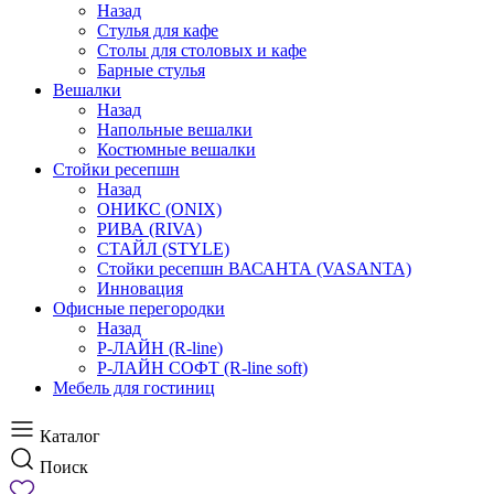
Назад
Стулья для кафе
Столы для столовых и кафе
Барные стулья
Вешалки
Назад
Напольные вешалки
Костюмные вешалки
Стойки ресепшн
Назад
ОНИКС (ONIX)
РИВА (RIVA)
СТАЙЛ (STYLE)
Стойки ресепшн ВАСАНТА (VASANTA)
Инновация
Офисные перегородки
Назад
Р-ЛАЙН (R-line)
Р-ЛАЙН СОФТ (R-line soft)
Мебель для гостиниц
Каталог
Поиск