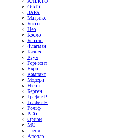
АЛЕКТО
ОФИС
ЗАРА
Матрикс
Боссо
Нео
Космо
Бентли
Флагман
Бизнес
Руум
Горизонт
Евро
Компакт
Модерн
Нэкст
Берген
Графит В
Графит Н
Рольф
Райт
Орион
МС
Тренд
Аполло