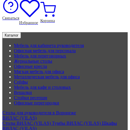
Связаться
Корзина
Избранное
Каталог
Мебель для кабинета руководителя
Офисная мебель для персонала
Мебель для переговорных
Журнальные столы
Офисные кресла
Мягкая мебель для офиса
Металлическая мебель для офиса
Сейфы
Мебель для кафе и столовых
Вешалки
Стойки ресепшн
Офисные перегородки
Столы для руководителя в Воронеже
ВИЛАС (VILAS)
Столы ВИЛАС (VILAS)
Тумбы ВИЛАС (VILAS)
Шкафы
ВИЛАС (VILAS)