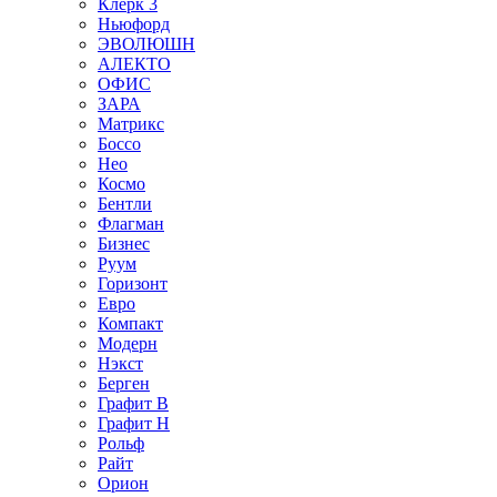
Клерк 3
Ньюфорд
ЭВОЛЮШН
АЛЕКТО
ОФИС
ЗАРА
Матрикс
Боссо
Нео
Космо
Бентли
Флагман
Бизнес
Руум
Горизонт
Евро
Компакт
Модерн
Нэкст
Берген
Графит В
Графит Н
Рольф
Райт
Орион