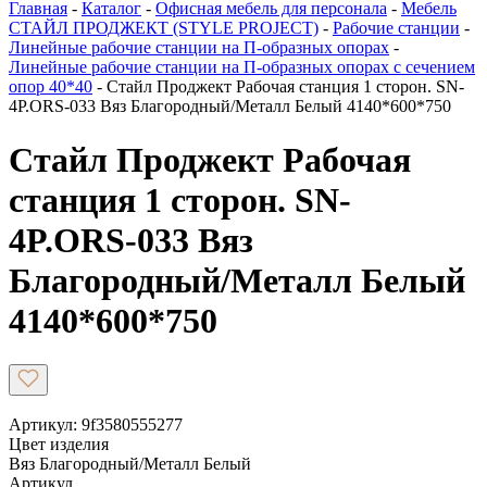
Главная
-
Каталог
-
Офисная мебель для персонала
-
Мебель
СТАЙЛ ПРОДЖЕКТ (STYLE PROJECT)
-
Рабочие станции
-
Линейные рабочие станции на П-образных опорах
-
Линейные рабочие станции на П-образных опорах с сечением
опор 40*40
-
Стайл Проджект Рабочая станция 1 сторон. SN-
4P.ORS-033 Вяз Благородный/Металл Белый 4140*600*750
Стайл Проджект Рабочая
станция 1 сторон. SN-
4P.ORS-033 Вяз
Благородный/Металл Белый
4140*600*750
Артикул: 9f3580555277
Цвет изделия
Вяз Благородный/Металл Белый
Артикул