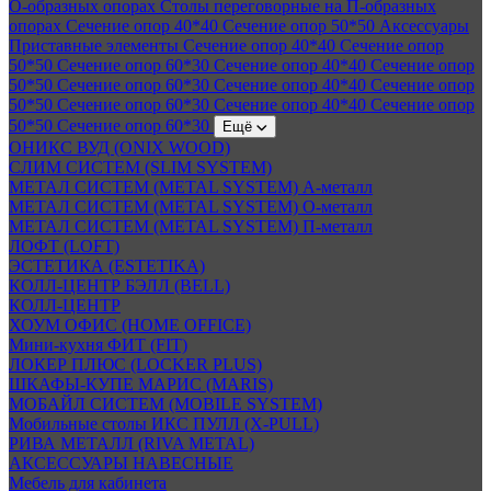
О-образных опорах
Столы переговорные на П-образных
опорах
Сечение опор 40*40
Сечение опор 50*50
Аксессуары
Приставные элементы
Сечение опор 40*40
Сечение опор
50*50
Сечение опор 60*30
Сечение опор 40*40
Сечение опор
50*50
Сечение опор 60*30
Сечение опор 40*40
Сечение опор
50*50
Сечение опор 60*30
Сечение опор 40*40
Сечение опор
50*50
Сечение опор 60*30
Ещё
ОНИКС ВУД (ONIX WOOD)
СЛИМ СИСТЕМ (SLIM SYSTEM)
МЕТАЛ СИСТЕМ (METAL SYSTEM) А-металл
МЕТАЛ СИСТЕМ (METAL SYSTEM) О-металл
МЕТАЛ СИСТЕМ (METAL SYSTEM) П-металл
ЛОФТ (LOFT)
ЭСТЕТИКА (ESTETIKA)
КОЛЛ-ЦЕНТР БЭЛЛ (BELL)
КОЛЛ-ЦЕНТР
ХОУМ ОФИС (HOME OFFICE)
Мини-кухня ФИТ (FIT)
ЛОКЕР ПЛЮС (LOCKER PLUS)
ШКАФЫ-КУПЕ МАРИС (MARIS)
МОБАЙЛ СИСТЕМ (MOBILE SYSTEM)
Мобильные столы ИКС ПУЛЛ (X-PULL)
РИВА МЕТАЛЛ (RIVA METAL)
АКСЕССУАРЫ НАВЕСНЫЕ
Мебель для кабинета