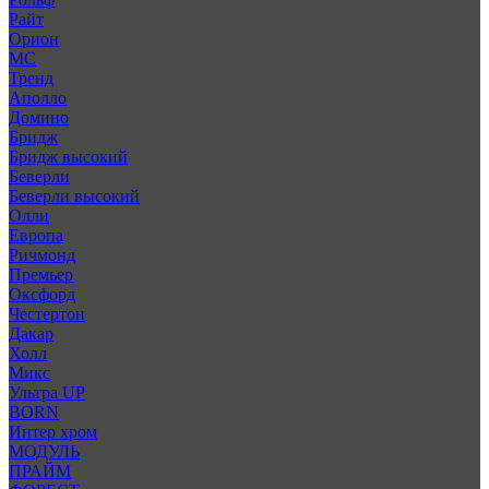
Райт
Орион
МС
Тренд
Аполло
Домино
Бридж
Бридж высокий
Беверли
Беверли высокий
Олли
Европа
Ричмонд
Премьер
Оксфорд
Честертон
Дакар
Холл
Микс
Ультра UP
BORN
Интер хром
МОДУЛЬ
ПРАЙМ