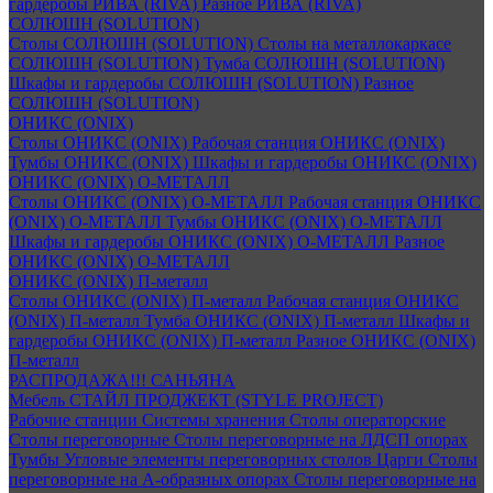
гардеробы РИВА (RIVA)
Разное РИВА (RIVA)
СОЛЮШН (SOLUTION)
Столы СОЛЮШН (SOLUTION)
Столы на металлокаркасе
СОЛЮШН (SOLUTION)
Тумба СОЛЮШН (SOLUTION)
Шкафы и гардеробы СОЛЮШН (SOLUTION)
Разное
СОЛЮШН (SOLUTION)
ОНИКС (ONIX)
Столы ОНИКС (ONIX)
Рабочая станция ОНИКС (ONIX)
Тумбы ОНИКС (ONIX)
Шкафы и гардеробы ОНИКС (ONIX)
ОНИКС (ONIX) O-МЕТАЛЛ
Столы ОНИКС (ONIX) O-МЕТАЛЛ
Рабочая станция ОНИКС
(ONIX) O-МЕТАЛЛ
Тумбы ОНИКС (ONIX) O-МЕТАЛЛ
Шкафы и гардеробы ОНИКС (ONIX) O-МЕТАЛЛ
Разное
ОНИКС (ONIX) O-МЕТАЛЛ
ОНИКС (ONIX) П-металл
Столы ОНИКС (ONIX) П-металл
Рабочая станция ОНИКС
(ONIX) П-металл
Тумба ОНИКС (ONIX) П-металл
Шкафы и
гардеробы ОНИКС (ONIX) П-металл
Разное ОНИКС (ONIX)
П-металл
РАСПРОДАЖА!!! САНЬЯНА
Мебель СТАЙЛ ПРОДЖЕКТ (STYLE PROJECT)
Рабочие станции
Системы хранения
Столы операторские
Столы переговорные
Столы переговорные на ЛДСП опорах
Тумбы
Угловые элементы переговорных столов
Царги
Столы
переговорные на А-образных опорах
Столы переговорные на