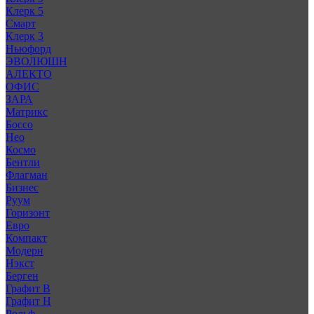
Клерк 5
Смарт
Клерк 3
Ньюфорд
ЭВОЛЮШН
АЛЕКТО
ОФИС
ЗАРА
Матрикс
Боссо
Нео
Космо
Бентли
Флагман
Бизнес
Руум
Горизонт
Евро
Компакт
Модерн
Нэкст
Берген
Графит В
Графит Н
Рольф