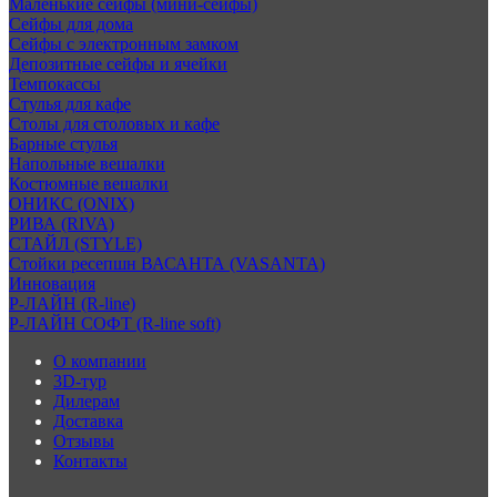
Маленькие сейфы (мини-сейфы)
Сейфы для дома
Сейфы с электронным замком
Депозитные сейфы и ячейки
Темпокассы
Стулья для кафе
Столы для столовых и кафе
Барные стулья
Напольные вешалки
Костюмные вешалки
ОНИКС (ONIX)
РИВА (RIVA)
СТАЙЛ (STYLE)
Стойки ресепшн ВАСАНТА (VASANTA)
Инновация
Р-ЛАЙН (R-line)
Р-ЛАЙН СОФТ (R-line soft)
О компании
3D-тур
Дилерам
Доставка
Отзывы
Контакты