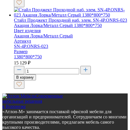
Стайл Проджект Проходной наб. элем. SN-4P.ONRS-023
Акация Лорка/Металл Серый 1380*800*750
Цвет изделия
Акация Лорка/Металл Серый
Артикул
SN-4P.ONRS-023
Размер
1380*800*750
15 129
₽
В корзину
Современные
мебельные решения
в Воронеже
«Атлон-М» занимается поставкой офисной мебели для
организаций и предпринимателей. Сотрудничаем со многими
крупными производителями, предлагаем мебель самого
высокого качества.