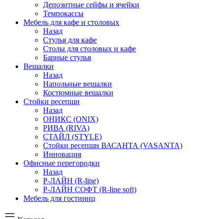
Депозитные сейфы и ячейки
Темпокассы
Мебель для кафе и столовых
Назад
Стулья для кафе
Столы для столовых и кафе
Барные стулья
Вешалки
Назад
Напольные вешалки
Костюмные вешалки
Стойки ресепшн
Назад
ОНИКС (ONIX)
РИВА (RIVA)
СТАЙЛ (STYLE)
Стойки ресепшн ВАСАНТА (VASANTA)
Инновация
Офисные перегородки
Назад
Р-ЛАЙН (R-line)
Р-ЛАЙН СОФТ (R-line soft)
Мебель для гостиниц