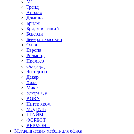
МС
Тренд
Аполло
Домино
Бридж
Бридж высокий
Беверли
Беверли высокий
Олли
Европа
Ричмонд
Премьер
Оксфорд
Честертон
Дакар
Холл
Микс
Ультра UP
BORN
Интер хром
МОДУЛЬ
ПРАЙМ
ФОРЕСТ
ВЕРМОНТ
Металлическая мебель для офиса