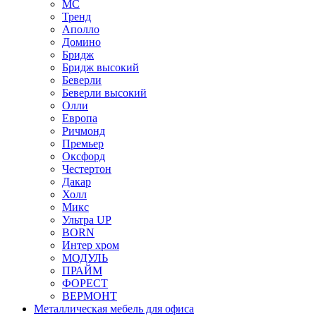
МС
Тренд
Аполло
Домино
Бридж
Бридж высокий
Беверли
Беверли высокий
Олли
Европа
Ричмонд
Премьер
Оксфорд
Честертон
Дакар
Холл
Микс
Ультра UP
BORN
Интер хром
МОДУЛЬ
ПРАЙМ
ФОРЕСТ
ВЕРМОНТ
Металлическая мебель для офиса