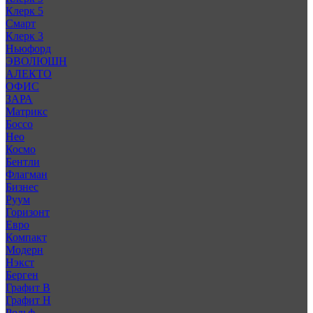
Клерк 5
Смарт
Клерк 3
Ньюфорд
ЭВОЛЮШН
АЛЕКТО
ОФИС
ЗАРА
Матрикс
Боссо
Нео
Космо
Бентли
Флагман
Бизнес
Руум
Горизонт
Евро
Компакт
Модерн
Нэкст
Берген
Графит В
Графит Н
Рольф