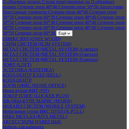
О-образных опорах
Столы переговорные на П-образных
опорах
Сечение опор 40*40
Сечение опор 50*50
Аксессуары
Приставные элементы
Сечение опор 40*40
Сечение опор
50*50
Сечение опор 60*30
Сечение опор 40*40
Сечение опор
50*50
Сечение опор 60*30
Сечение опор 40*40
Сечение опор
50*50
Сечение опор 60*30
Сечение опор 40*40
Сечение опор
50*50
Сечение опор 60*30
Ещё
ОНИКС ВУД (ONIX WOOD)
СЛИМ СИСТЕМ (SLIM SYSTEM)
МЕТАЛ СИСТЕМ (METAL SYSTEM) А-металл
МЕТАЛ СИСТЕМ (METAL SYSTEM) О-металл
МЕТАЛ СИСТЕМ (METAL SYSTEM) П-металл
ЛОФТ (LOFT)
ЭСТЕТИКА (ESTETIKA)
КОЛЛ-ЦЕНТР БЭЛЛ (BELL)
КОЛЛ-ЦЕНТР
ХОУМ ОФИС (HOME OFFICE)
Мини-кухня ФИТ (FIT)
ЛОКЕР ПЛЮС (LOCKER PLUS)
ШКАФЫ-КУПЕ МАРИС (MARIS)
МОБАЙЛ СИСТЕМ (MOBILE SYSTEM)
Мобильные столы ИКС ПУЛЛ (X-PULL)
РИВА МЕТАЛЛ (RIVA METAL)
АКСЕССУАРЫ НАВЕСНЫЕ
Мебель для кабинета