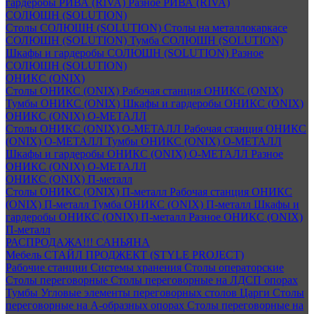
гардеробы РИВА (RIVA)
Разное РИВА (RIVA)
СОЛЮШН (SOLUTION)
Столы СОЛЮШН (SOLUTION)
Столы на металлокаркасе
СОЛЮШН (SOLUTION)
Тумба СОЛЮШН (SOLUTION)
Шкафы и гардеробы СОЛЮШН (SOLUTION)
Разное
СОЛЮШН (SOLUTION)
ОНИКС (ONIX)
Столы ОНИКС (ONIX)
Рабочая станция ОНИКС (ONIX)
Тумбы ОНИКС (ONIX)
Шкафы и гардеробы ОНИКС (ONIX)
ОНИКС (ONIX) O-МЕТАЛЛ
Столы ОНИКС (ONIX) O-МЕТАЛЛ
Рабочая станция ОНИКС
(ONIX) O-МЕТАЛЛ
Тумбы ОНИКС (ONIX) O-МЕТАЛЛ
Шкафы и гардеробы ОНИКС (ONIX) O-МЕТАЛЛ
Разное
ОНИКС (ONIX) O-МЕТАЛЛ
ОНИКС (ONIX) П-металл
Столы ОНИКС (ONIX) П-металл
Рабочая станция ОНИКС
(ONIX) П-металл
Тумба ОНИКС (ONIX) П-металл
Шкафы и
гардеробы ОНИКС (ONIX) П-металл
Разное ОНИКС (ONIX)
П-металл
РАСПРОДАЖА!!! САНЬЯНА
Мебель СТАЙЛ ПРОДЖЕКТ (STYLE PROJECT)
Рабочие станции
Системы хранения
Столы операторские
Столы переговорные
Столы переговорные на ЛДСП опорах
Тумбы
Угловые элементы переговорных столов
Царги
Столы
переговорные на А-образных опорах
Столы переговорные на