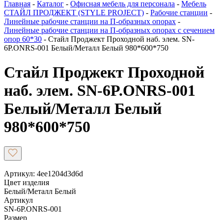
Главная
-
Каталог
-
Офисная мебель для персонала
-
Мебель
СТАЙЛ ПРОДЖЕКТ (STYLE PROJECT)
-
Рабочие станции
-
Линейные рабочие станции на П-образных опорах
-
Линейные рабочие станции на П-образных опорах с сечением
опор 60*30
-
Стайл Проджект Проходной наб. элем. SN-
6P.ONRS-001 Белый/Металл Белый 980*600*750
Стайл Проджект Проходной
наб. элем. SN-6P.ONRS-001
Белый/Металл Белый
980*600*750
Артикул: 4ee1204d3d6d
Цвет изделия
Белый/Металл Белый
Артикул
SN-6P.ONRS-001
Размер