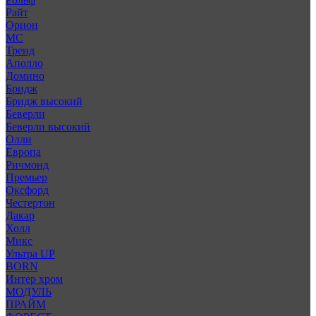
Райт
Орион
МС
Тренд
Аполло
Домино
Бридж
Бридж высокий
Беверли
Беверли высокий
Олли
Европа
Ричмонд
Премьер
Оксфорд
Честертон
Дакар
Холл
Микс
Ультра UP
BORN
Интер хром
МОДУЛЬ
ПРАЙМ