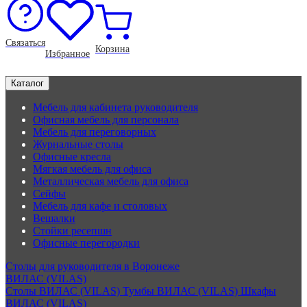
Связаться
Корзина
Избранное
Каталог
Мебель для кабинета руководителя
Офисная мебель для персонала
Мебель для переговорных
Журнальные столы
Офисные кресла
Мягкая мебель для офиса
Металлическая мебель для офиса
Сейфы
Мебель для кафе и столовых
Вешалки
Стойки ресепшн
Офисные перегородки
Столы для руководителя в Воронеже
ВИЛАС (VILAS)
Столы ВИЛАС (VILAS)
Тумбы ВИЛАС (VILAS)
Шкафы
ВИЛАС (VILAS)