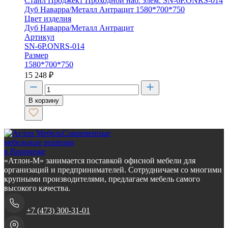
Стайл Проджект Проходной наб. элем. SN-6P.ONRS-014
Дуб Наварра/Металл Антрацит 1580*700*750
Цвет изделия
Дуб Наварра/Металл Антрацит
Артикул
SN-6P.ONRS-014
Размер
1580*700*750
15 248
₽
В корзину
Современные
мебельные решения
в Воронеже
«Атлон-М» занимается поставкой офисной мебели для
организаций и предпринимателей. Сотрудничаем со многими
крупными производителями, предлагаем мебель самого
высокого качества.
+7 (473) 300-31-01