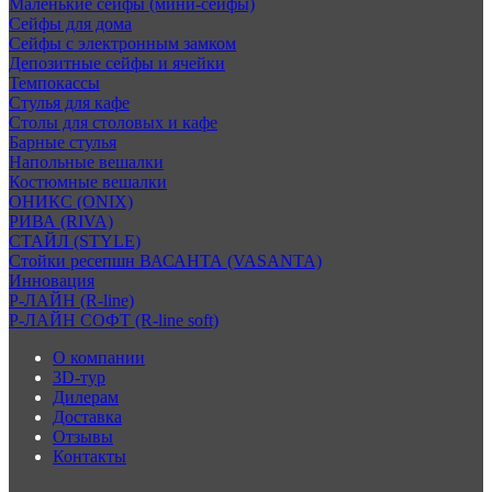
Маленькие сейфы (мини-сейфы)
Сейфы для дома
Сейфы с электронным замком
Депозитные сейфы и ячейки
Темпокассы
Стулья для кафе
Столы для столовых и кафе
Барные стулья
Напольные вешалки
Костюмные вешалки
ОНИКС (ONIX)
РИВА (RIVA)
СТАЙЛ (STYLE)
Стойки ресепшн ВАСАНТА (VASANTA)
Инновация
Р-ЛАЙН (R-line)
Р-ЛАЙН СОФТ (R-line soft)
О компании
3D-тур
Дилерам
Доставка
Отзывы
Контакты