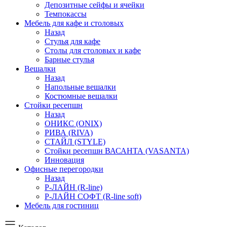
Депозитные сейфы и ячейки
Темпокассы
Мебель для кафе и столовых
Назад
Стулья для кафе
Столы для столовых и кафе
Барные стулья
Вешалки
Назад
Напольные вешалки
Костюмные вешалки
Стойки ресепшн
Назад
ОНИКС (ONIX)
РИВА (RIVA)
СТАЙЛ (STYLE)
Стойки ресепшн ВАСАНТА (VASANTA)
Инновация
Офисные перегородки
Назад
Р-ЛАЙН (R-line)
Р-ЛАЙН СОФТ (R-line soft)
Мебель для гостиниц