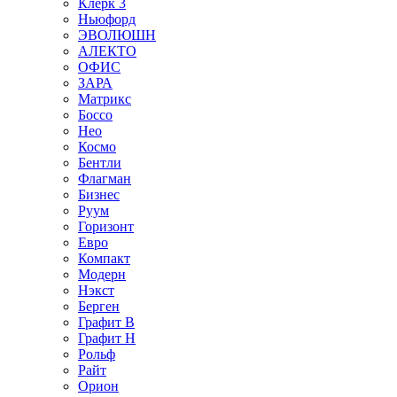
Клерк 3
Ньюфорд
ЭВОЛЮШН
АЛЕКТО
ОФИС
ЗАРА
Матрикс
Боссо
Нео
Космо
Бентли
Флагман
Бизнес
Руум
Горизонт
Евро
Компакт
Модерн
Нэкст
Берген
Графит В
Графит Н
Рольф
Райт
Орион