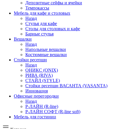
Депозитные сейфы и ячейки
Темпокассы
Мебель для кафе и столовых
Назад
Стулья для кафе
Столы для столовых и кафе
Барные стулья
Вешалки
Назад
Напольные вешалки
Костюмные вешалки
Стойки ресепшн
Назад
ОНИКС (ONIX)
РИВА (RIVA)
СТАЙЛ (STYLE)
Стойки ресепшн ВАСАНТА (VASANTA)
Инновация
Офисные перегородки
Назад
Р-ЛАЙН (R-line)
Р-ЛАЙН СОФТ (R-line soft)
Мебель для гостиниц