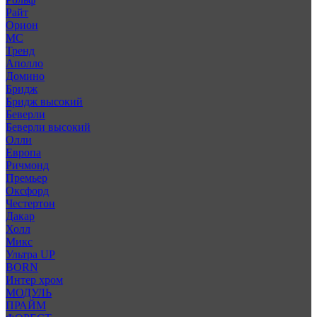
Райт
Орион
МС
Тренд
Аполло
Домино
Бридж
Бридж высокий
Беверли
Беверли высокий
Олли
Европа
Ричмонд
Премьер
Оксфорд
Честертон
Дакар
Холл
Микс
Ультра UP
BORN
Интер хром
МОДУЛЬ
ПРАЙМ