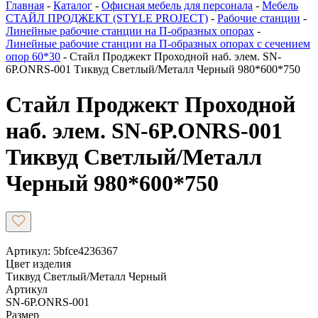
Главная
-
Каталог
-
Офисная мебель для персонала
-
Мебель
СТАЙЛ ПРОДЖЕКТ (STYLE PROJECT)
-
Рабочие станции
-
Линейные рабочие станции на П-образных опорах
-
Линейные рабочие станции на П-образных опорах с сечением
опор 60*30
-
Стайл Проджект Проходной наб. элем. SN-
6P.ONRS-001 Тиквуд Светлый/Металл Черный 980*600*750
Стайл Проджект Проходной
наб. элем. SN-6P.ONRS-001
Тиквуд Светлый/Металл
Черный 980*600*750
Артикул: 5bfce4236367
Цвет изделия
Тиквуд Светлый/Металл Черный
Артикул
SN-6P.ONRS-001
Размер