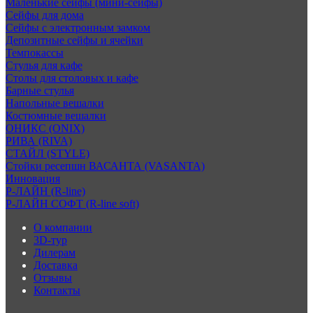
Маленькие сейфы (мини-сейфы)
Сейфы для дома
Сейфы с электронным замком
Депозитные сейфы и ячейки
Темпокассы
Стулья для кафе
Столы для столовых и кафе
Барные стулья
Напольные вешалки
Костюмные вешалки
ОНИКС (ONIX)
РИВА (RIVA)
СТАЙЛ (STYLE)
Стойки ресепшн ВАСАНТА (VASANTA)
Инновация
Р-ЛАЙН (R-line)
Р-ЛАЙН СОФТ (R-line soft)
О компании
3D-тур
Дилерам
Доставка
Отзывы
Контакты