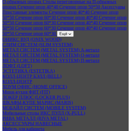
О-образных опорах
Столы переговорные на П-образных
опорах
Сечение опор 40*40
Сечение опор 50*50
Аксессуары
Приставные элементы
Сечение опор 40*40
Сечение опор
50*50
Сечение опор 60*30
Сечение опор 40*40
Сечение опор
50*50
Сечение опор 60*30
Сечение опор 40*40
Сечение опор
50*50
Сечение опор 60*30
Сечение опор 40*40
Сечение опор
50*50
Сечение опор 60*30
Ещё
ОНИКС ВУД (ONIX WOOD)
СЛИМ СИСТЕМ (SLIM SYSTEM)
МЕТАЛ СИСТЕМ (METAL SYSTEM) А-металл
МЕТАЛ СИСТЕМ (METAL SYSTEM) О-металл
МЕТАЛ СИСТЕМ (METAL SYSTEM) П-металл
ЛОФТ (LOFT)
ЭСТЕТИКА (ESTETIKA)
КОЛЛ-ЦЕНТР БЭЛЛ (BELL)
КОЛЛ-ЦЕНТР
ХОУМ ОФИС (HOME OFFICE)
Мини-кухня ФИТ (FIT)
ЛОКЕР ПЛЮС (LOCKER PLUS)
ШКАФЫ-КУПЕ МАРИС (MARIS)
МОБАЙЛ СИСТЕМ (MOBILE SYSTEM)
Мобильные столы ИКС ПУЛЛ (X-PULL)
РИВА МЕТАЛЛ (RIVA METAL)
АКСЕССУАРЫ НАВЕСНЫЕ
Мебель для кабинета