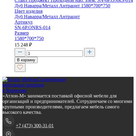
Стайл Проджект Проходной наб. элем. SN-6P.ONRS-014
Дуб Наварра/Металл Антрацит 1580*700*750
Цвет изделия
Дуб Наварра/Металл Антрацит
Артикул
SN-6P.ONRS-014
Размер
1580*700*750
15 248
₽
В корзину
Современные
мебельные решения
в Воронеже
«Атлон-М» занимается поставкой офисной мебели для
организаций и предпринимателей. Сотрудничаем со многими
крупными производителями, предлагаем мебель самого
высокого качества.
+7 (473) 300-31-01