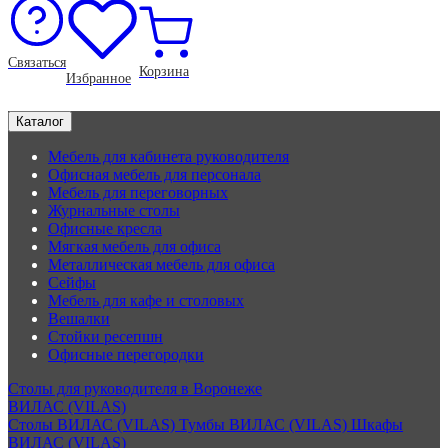
Связаться
Корзина
Избранное
Каталог
Мебель для кабинета руководителя
Офисная мебель для персонала
Мебель для переговорных
Журнальные столы
Офисные кресла
Мягкая мебель для офиса
Металлическая мебель для офиса
Сейфы
Мебель для кафе и столовых
Вешалки
Стойки ресепшн
Офисные перегородки
Столы для руководителя в Воронеже
ВИЛАС (VILAS)
Столы ВИЛАС (VILAS)
Тумбы ВИЛАС (VILAS)
Шкафы
ВИЛАС (VILAS)