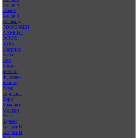
Клерк 5
Смарт
Клерк 3
Ньюфорд
ЭВОЛЮШН
АЛЕКТО
ОФИС
ЗАРА
Матрикс
Боссо
Нео
Космо
Бентли
Флагман
Бизнес
Руум
Горизонт
Евро
Компакт
Модерн
Нэкст
Берген
Графит В
Графит Н
Рольф