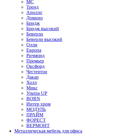
МС
Тренд
Аполло
Домино
Бридж
Бридж высокий
Беверли
Беверли высокий
Олли
Европа
Ричмонд
Премьер
Оксфорд
Честертон
Дакар
Холл
Микс
Ультра UP
BORN
Интер хром
МОДУЛЬ
ПРАЙМ
ФОРЕСТ
ВЕРМОНТ
Металлическая мебель для офиса