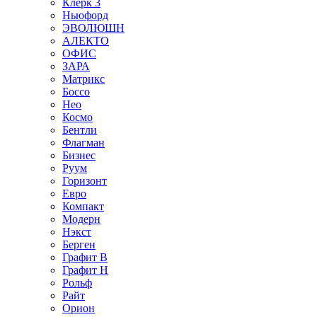
Клерк 3
Ньюфорд
ЭВОЛЮШН
АЛЕКТО
ОФИС
ЗАРА
Матрикс
Боссо
Нео
Космо
Бентли
Флагман
Бизнес
Руум
Горизонт
Евро
Компакт
Модерн
Нэкст
Берген
Графит В
Графит Н
Рольф
Райт
Орион