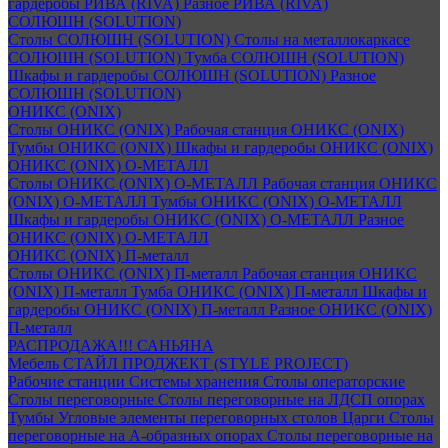
гардеробы РИВА (RIVA)
Разное РИВА (RIVA)
СОЛЮШН (SOLUTION)
Столы СОЛЮШН (SOLUTION)
Столы на металлокаркасе
СОЛЮШН (SOLUTION)
Тумба СОЛЮШН (SOLUTION)
Шкафы и гардеробы СОЛЮШН (SOLUTION)
Разное
СОЛЮШН (SOLUTION)
ОНИКС (ONIX)
Столы ОНИКС (ONIX)
Рабочая станция ОНИКС (ONIX)
Тумбы ОНИКС (ONIX)
Шкафы и гардеробы ОНИКС (ONIX)
ОНИКС (ONIX) O-МЕТАЛЛ
Столы ОНИКС (ONIX) O-МЕТАЛЛ
Рабочая станция ОНИКС
(ONIX) O-МЕТАЛЛ
Тумбы ОНИКС (ONIX) O-МЕТАЛЛ
Шкафы и гардеробы ОНИКС (ONIX) O-МЕТАЛЛ
Разное
ОНИКС (ONIX) O-МЕТАЛЛ
ОНИКС (ONIX) П-металл
Столы ОНИКС (ONIX) П-металл
Рабочая станция ОНИКС
(ONIX) П-металл
Тумба ОНИКС (ONIX) П-металл
Шкафы и
гардеробы ОНИКС (ONIX) П-металл
Разное ОНИКС (ONIX)
П-металл
РАСПРОДАЖА!!! САНЬЯНА
Мебель СТАЙЛ ПРОДЖЕКТ (STYLE PROJECT)
Рабочие станции
Системы хранения
Столы операторские
Столы переговорные
Столы переговорные на ЛДСП опорах
Тумбы
Угловые элементы переговорных столов
Царги
Столы
переговорные на А-образных опорах
Столы переговорные на