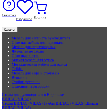
Связаться
Корзина
Избранное
Каталог
Мебель для кабинета руководителя
Офисная мебель для персонала
Мебель для переговорных
Журнальные столы
Офисные кресла
Мягкая мебель для офиса
Металлическая мебель для офиса
Сейфы
Мебель для кафе и столовых
Вешалки
Стойки ресепшн
Офисные перегородки
Столы для руководителя в Воронеже
ВИЛАС (VILAS)
Столы ВИЛАС (VILAS)
Тумбы ВИЛАС (VILAS)
Шкафы
ВИЛАС (VILAS)