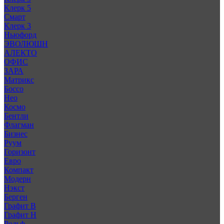
Клерк 5
Смарт
Клерк 3
Ньюфорд
ЭВОЛЮШН
АЛЕКТО
ОФИС
ЗАРА
Матрикс
Боссо
Нео
Космо
Бентли
Флагман
Бизнес
Руум
Горизонт
Евро
Компакт
Модерн
Нэкст
Берген
Графит В
Графит Н
Рольф