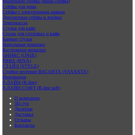
Маленькие сейфы (мини-сейфы)
Сейфы для дома
Сейфы с электронным замком
Депозитные сейфы и ячейки
Темпокассы
Стулья для кафе
Столы для столовых и кафе
Барные стулья
Напольные вешалки
Костюмные вешалки
ОНИКС (ONIX)
РИВА (RIVA)
СТАЙЛ (STYLE)
Стойки ресепшн ВАСАНТА (VASANTA)
Инновация
Р-ЛАЙН (R-line)
Р-ЛАЙН СОФТ (R-line soft)
О компании
3D-тур
Дилерам
Доставка
Отзывы
Контакты