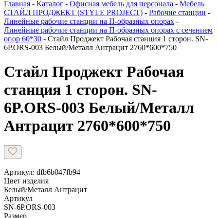
Главная
-
Каталог
-
Офисная мебель для персонала
-
Мебель
СТАЙЛ ПРОДЖЕКТ (STYLE PROJECT)
-
Рабочие станции
-
Линейные рабочие станции на П-образных опорах
-
Линейные рабочие станции на П-образных опорах с сечением
опор 60*30
-
Стайл Проджект Рабочая станция 1 сторон. SN-
6P.ORS-003 Белый/Металл Антрацит 2760*600*750
Стайл Проджект Рабочая
станция 1 сторон. SN-
6P.ORS-003 Белый/Металл
Антрацит 2760*600*750
Артикул: dfb6b047fb94
Цвет изделия
Белый/Металл Антрацит
Артикул
SN-6P.ORS-003
Размер