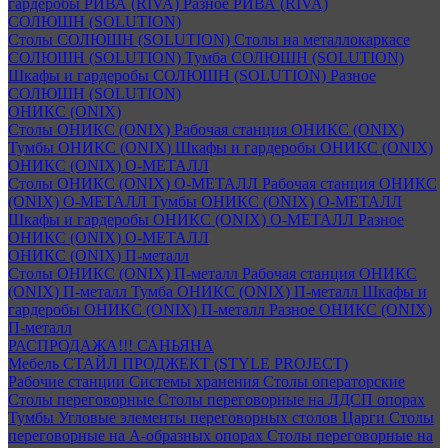
гардеробы РИВА (RIVA)
Разное РИВА (RIVA)
СОЛЮШН (SOLUTION)
Столы СОЛЮШН (SOLUTION)
Столы на металлокаркасе
СОЛЮШН (SOLUTION)
Тумба СОЛЮШН (SOLUTION)
Шкафы и гардеробы СОЛЮШН (SOLUTION)
Разное
СОЛЮШН (SOLUTION)
ОНИКС (ONIX)
Столы ОНИКС (ONIX)
Рабочая станция ОНИКС (ONIX)
Тумбы ОНИКС (ONIX)
Шкафы и гардеробы ОНИКС (ONIX)
ОНИКС (ONIX) O-МЕТАЛЛ
Столы ОНИКС (ONIX) O-МЕТАЛЛ
Рабочая станция ОНИКС
(ONIX) O-МЕТАЛЛ
Тумбы ОНИКС (ONIX) O-МЕТАЛЛ
Шкафы и гардеробы ОНИКС (ONIX) O-МЕТАЛЛ
Разное
ОНИКС (ONIX) O-МЕТАЛЛ
ОНИКС (ONIX) П-металл
Столы ОНИКС (ONIX) П-металл
Рабочая станция ОНИКС
(ONIX) П-металл
Тумба ОНИКС (ONIX) П-металл
Шкафы и
гардеробы ОНИКС (ONIX) П-металл
Разное ОНИКС (ONIX)
П-металл
РАСПРОДАЖА!!! САНЬЯНА
Мебель СТАЙЛ ПРОДЖЕКТ (STYLE PROJECT)
Рабочие станции
Системы хранения
Столы операторские
Столы переговорные
Столы переговорные на ЛДСП опорах
Тумбы
Угловые элементы переговорных столов
Царги
Столы
переговорные на А-образных опорах
Столы переговорные на