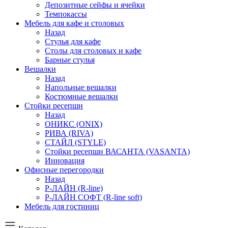
Депозитные сейфы и ячейки
Темпокассы
Мебель для кафе и столовых
Назад
Стулья для кафе
Столы для столовых и кафе
Барные стулья
Вешалки
Назад
Напольные вешалки
Костюмные вешалки
Стойки ресепшн
Назад
ОНИКС (ONIX)
РИВА (RIVA)
СТАЙЛ (STYLE)
Стойки ресепшн ВАСАНТА (VASANTA)
Инновация
Офисные перегородки
Назад
Р-ЛАЙН (R-line)
Р-ЛАЙН СОФТ (R-line soft)
Мебель для гостиниц