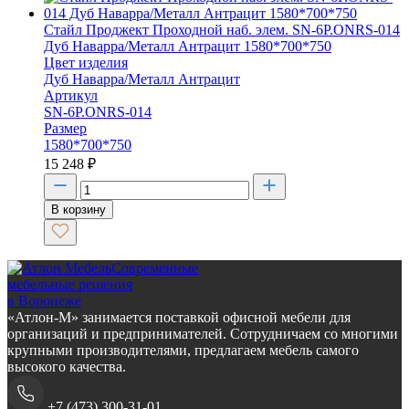
Стайл Проджект Проходной наб. элем. SN-6P.ONRS-014
Дуб Наварра/Металл Антрацит 1580*700*750
Цвет изделия
Дуб Наварра/Металл Антрацит
Артикул
SN-6P.ONRS-014
Размер
1580*700*750
15 248
₽
В корзину
Современные
мебельные решения
в Воронеже
«Атлон-М» занимается поставкой офисной мебели для
организаций и предпринимателей. Сотрудничаем со многими
крупными производителями, предлагаем мебель самого
высокого качества.
+7 (473) 300-31-01