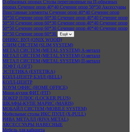
О-образных опорах
Столы переговорные на П-образных
опорах
Сечение опор 40*40
Сечение опор 50*50
Аксессуары
Приставные элементы
Сечение опор 40*40
Сечение опор
50*50
Сечение опор 60*30
Сечение опор 40*40
Сечение опор
50*50
Сечение опор 60*30
Сечение опор 40*40
Сечение опор
50*50
Сечение опор 60*30
Сечение опор 40*40
Сечение опор
50*50
Сечение опор 60*30
Ещё
ОНИКС ВУД (ONIX WOOD)
СЛИМ СИСТЕМ (SLIM SYSTEM)
МЕТАЛ СИСТЕМ (METAL SYSTEM) А-металл
МЕТАЛ СИСТЕМ (METAL SYSTEM) О-металл
МЕТАЛ СИСТЕМ (METAL SYSTEM) П-металл
ЛОФТ (LOFT)
ЭСТЕТИКА (ESTETIKA)
КОЛЛ-ЦЕНТР БЭЛЛ (BELL)
КОЛЛ-ЦЕНТР
ХОУМ ОФИС (HOME OFFICE)
Мини-кухня ФИТ (FIT)
ЛОКЕР ПЛЮС (LOCKER PLUS)
ШКАФЫ-КУПЕ МАРИС (MARIS)
МОБАЙЛ СИСТЕМ (MOBILE SYSTEM)
Мобильные столы ИКС ПУЛЛ (X-PULL)
РИВА МЕТАЛЛ (RIVA METAL)
АКСЕССУАРЫ НАВЕСНЫЕ
Мебель для кабинета