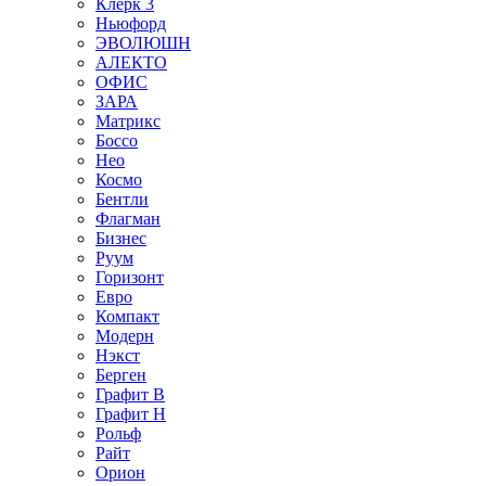
Клерк 3
Ньюфорд
ЭВОЛЮШН
АЛЕКТО
ОФИС
ЗАРА
Матрикс
Боссо
Нео
Космо
Бентли
Флагман
Бизнес
Руум
Горизонт
Евро
Компакт
Модерн
Нэкст
Берген
Графит В
Графит Н
Рольф
Райт
Орион