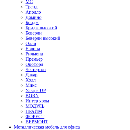
МС
Тренд
Аполло
Домино
Бридж
Бридж высокий
Беверли
Беверли высокий
Олли
Европа
Ричмонд
Премьер
Оксфорд
Честертон
Дакар
Холл
Микс
Ультра UP
BORN
Интер хром
МОДУЛЬ
ПРАЙМ
ФОРЕСТ
ВЕРМОНТ
Металлическая мебель для офиса