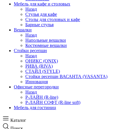
Мебель для кафе и столовых
Назад
Стулья для кафе
Столы для столовых и кафе
Барные стулья
Вешалки
Назад
Напольные вешалки
Костюмные вешалки
Стойки ресепшн
Назад
ОНИКС (ONIX)
РИВА (RIVA)
СТАЙЛ (STYLE)
Стойки ресепшн ВАСАНТА (VASANTA)
Инновация
Офисные перегородки
Назад
Р-ЛАЙН (R-line)
Р-ЛАЙН СОФТ (R-line soft)
Мебель для гостиниц
Каталог
Поиск