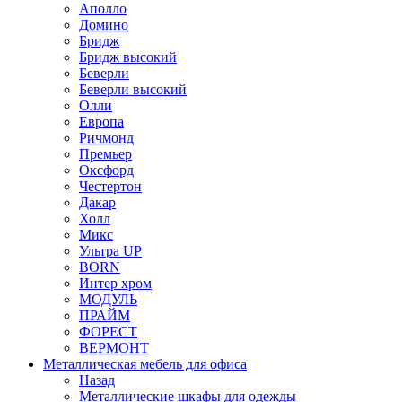
Аполло
Домино
Бридж
Бридж высокий
Беверли
Беверли высокий
Олли
Европа
Ричмонд
Премьер
Оксфорд
Честертон
Дакар
Холл
Микс
Ультра UP
BORN
Интер хром
МОДУЛЬ
ПРАЙМ
ФОРЕСТ
ВЕРМОНТ
Металлическая мебель для офиса
Назад
Металлические шкафы для одежды