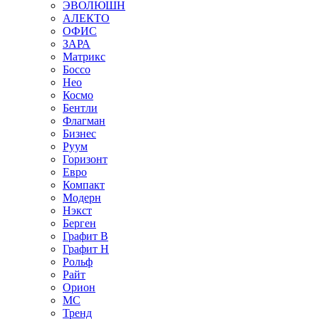
ЭВОЛЮШН
АЛЕКТО
ОФИС
ЗАРА
Матрикс
Боссо
Нео
Космо
Бентли
Флагман
Бизнес
Руум
Горизонт
Евро
Компакт
Модерн
Нэкст
Берген
Графит В
Графит Н
Рольф
Райт
Орион
МС
Тренд