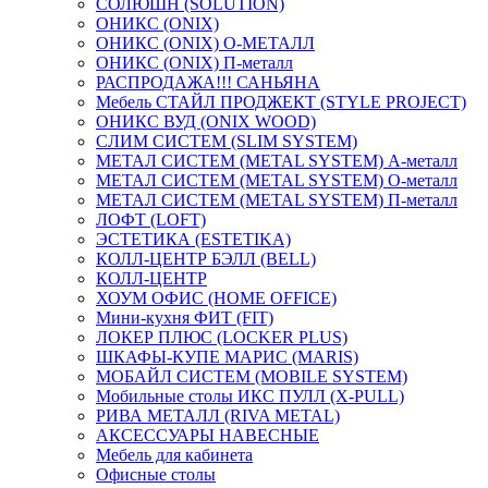
СОЛЮШН (SOLUTION)
ОНИКС (ONIX)
ОНИКС (ONIX) O-МЕТАЛЛ
ОНИКС (ONIX) П-металл
РАСПРОДАЖА!!! САНЬЯНА
Мебель СТАЙЛ ПРОДЖЕКТ (STYLE PROJECT)
ОНИКС ВУД (ONIX WOOD)
СЛИМ СИСТЕМ (SLIM SYSTEM)
МЕТАЛ СИСТЕМ (METAL SYSTEM) А-металл
МЕТАЛ СИСТЕМ (METAL SYSTEM) О-металл
МЕТАЛ СИСТЕМ (METAL SYSTEM) П-металл
ЛОФТ (LOFT)
ЭСТЕТИКА (ESTETIKA)
КОЛЛ-ЦЕНТР БЭЛЛ (BELL)
КОЛЛ-ЦЕНТР
ХОУМ ОФИС (HOME OFFICE)
Мини-кухня ФИТ (FIT)
ЛОКЕР ПЛЮС (LOCKER PLUS)
ШКАФЫ-КУПЕ МАРИС (MARIS)
МОБАЙЛ СИСТЕМ (MOBILE SYSTEM)
Мобильные столы ИКС ПУЛЛ (X-PULL)
РИВА МЕТАЛЛ (RIVA METAL)
АКСЕССУАРЫ НАВЕСНЫЕ
Мебель для кабинета
Офисные столы