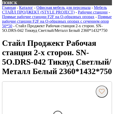
ПОИСК
Главная
-
Каталог
-
Офисная мебель для персонала
-
Мебель
СТАЙЛ ПРОДЖЕКТ (STYLE PROJECT)
-
Рабочие станции
-
Прямые рабочие станции F2F на О-образных опорах
-
Прямые
рабочие станции F2F на О-образных опорах с сечением опор
50*50
-
Стайл Проджект Рабочая станция 2-х сторон. SN-
5O.DRS-042 Тиквуд Светлый/Металл Белый 2360*1432*750
Стайл Проджект Рабочая
станция 2-х сторон. SN-
5O.DRS-042 Тиквуд Светлый/
Металл Белый 2360*1432*750