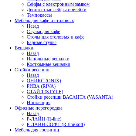
Сейфы с электронным замком
Депозитные сейфы и ячейки
Темпокассы
Мебель для кафе и столовых
Назад
Стулья для кафе
Столы для столовых и кафе
Барные стулья
Вешалки
Назад
Напольные вешалки
Костюмные вешалки
Стойки ресепшн
Назад
ОНИКС (ONIX)
РИВА (RIVA)
СТАЙЛ (STYLE)
Стойки ресепшн ВАСАНТА (VASANTA)
Инновация
Офисные перегородки
Назад
Р-ЛАЙН (R-line)
Р-ЛАЙН СОФТ (R-line soft)
Мебель для гостиниц