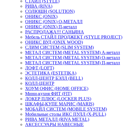
СТАЙЛ (STYLE)
РИВА (RIVA)
СОЛЮШН (SOLUTION)
ОНИКС (ONIX)
ОНИКС (ONIX) O-МЕТАЛЛ
ОНИКС (ONIX) П-металл
РАСПРОДАЖА!!! САНЬЯНА
Мебель СТАЙЛ ПРОДЖЕКТ (STYLE PROJECT)
ОНИКС ВУД (ONIX WOOD)
СЛИМ СИСТЕМ (SLIM SYSTEM)
МЕТАЛ СИСТЕМ (METAL SYSTEM) А-металл
МЕТАЛ СИСТЕМ (METAL SYSTEM) О-металл
МЕТАЛ СИСТЕМ (METAL SYSTEM) П-металл
ЛОФТ (LOFT)
ЭСТЕТИКА (ESTETIKA)
КОЛЛ-ЦЕНТР БЭЛЛ (BELL)
КОЛЛ-ЦЕНТР
ХОУМ ОФИС (HOME OFFICE)
Мини-кухня ФИТ (FIT)
ЛОКЕР ПЛЮС (LOCKER PLUS)
ШКАФЫ-КУПЕ МАРИС (MARIS)
МОБАЙЛ СИСТЕМ (MOBILE SYSTEM)
Мобильные столы ИКС ПУЛЛ (X-PULL)
РИВА МЕТАЛЛ (RIVA METAL)
АКСЕССУАРЫ НАВЕСНЫЕ