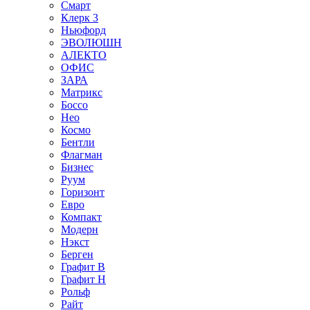
Смарт
Клерк 3
Ньюфорд
ЭВОЛЮШН
АЛЕКТО
ОФИС
ЗАРА
Матрикс
Боссо
Нео
Космо
Бентли
Флагман
Бизнес
Руум
Горизонт
Евро
Компакт
Модерн
Нэкст
Берген
Графит В
Графит Н
Рольф
Райт