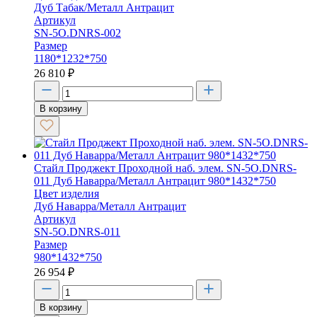
Дуб Табак/Металл Антрацит
Артикул
SN-5O.DNRS-002
Размер
1180*1232*750
26 810
₽
В корзину
Стайл Проджект Проходной наб. элем. SN-5O.DNRS-
011 Дуб Наварра/Металл Антрацит 980*1432*750
Цвет изделия
Дуб Наварра/Металл Антрацит
Артикул
SN-5O.DNRS-011
Размер
980*1432*750
26 954
₽
В корзину