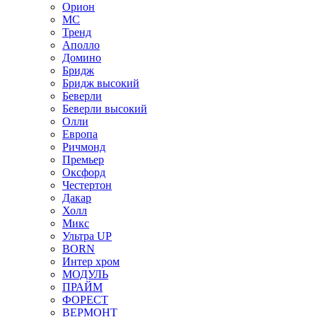
Орион
МС
Тренд
Аполло
Домино
Бридж
Бридж высокий
Беверли
Беверли высокий
Олли
Европа
Ричмонд
Премьер
Оксфорд
Честертон
Дакар
Холл
Микс
Ультра UP
BORN
Интер хром
МОДУЛЬ
ПРАЙМ
ФОРЕСТ
ВЕРМОНТ