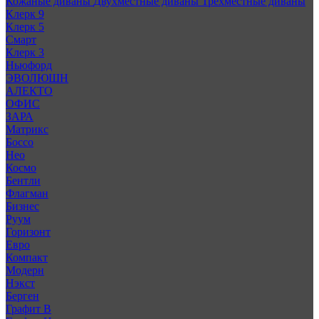
Кожаные диваны
Двухместные диваны
Трехместные диваны
Клерк 9
Клерк 5
Смарт
Клерк 3
Ньюфорд
ЭВОЛЮШН
АЛЕКТО
ОФИС
ЗАРА
Матрикс
Боссо
Нео
Космо
Бентли
Флагман
Бизнес
Руум
Горизонт
Евро
Компакт
Модерн
Нэкст
Берген
Графит В