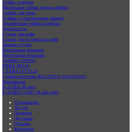
Сейф с ключом
Маленькие сейфы (мини-сейфы)
Сейфы для дома
Сейфы с электронным замком
Депозитные сейфы и ячейки
Темпокассы
Стулья для кафе
Столы для столовых и кафе
Барные стулья
Напольные вешалки
Костюмные вешалки
ОНИКС (ONIX)
РИВА (RIVA)
СТАЙЛ (STYLE)
Стойки ресепшн ВАСАНТА (VASANTA)
Инновация
Р-ЛАЙН (R-line)
Р-ЛАЙН СОФТ (R-line soft)
О компании
3D-тур
Дилерам
Доставка
Отзывы
Контакты