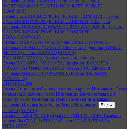
стеллажи ЛЕМО (LEMO)
Разное ЛЕМО (LEMO)
РАСПРОДАЖА!!! ПАБЛИК КОМФОРТ (PUBLIC
COMFORT)
Столы ПАБЛИК КОМФОРТ (PUBLIC COMFORT)
Тумбы
ПАБЛИК КОМФОРТ (PUBLIC COMFORT)
Шкафы и
стеллажи ПАБЛИК КОМФОРТ (PUBLIC COMFORT)
Разное
ПАБЛИК КОМФОРТ (PUBLIC COMFORT)
НОВА С (NOVA S)
Столы НОВА С (NOVA S)
Тумбы НОВА С (NOVA S)
Стеллажи НОВА С (NOVA S)
Шкафы и гардеробы НОВА С
(NOVA S)
Разное НОВА С (NOVA S)
ВАСАНТА (VASANTA) мебель для персонала
Столы ВАСАНТА (VASANTA)
Брифинги ВАСАНТА
(VASANTA)
Тумбы ВАСАНТА (VASANTA)
Шкафы и
стеллажи ВАСАНТА (VASANTA)
Разное ВАСАНТА
(VASANTA)
ИННОВАЦИЯ
Столы Инновация
Столы на металлокаркасе Инновация
Стол-
тандем на 2 рабочих места Инновация
Бенч-система на 4
рабочих места Инновация
Тумба Инновация
Шкафы и
стеллажи Инновация+Двери
Разное Инновация
Ещё
СТАЙЛ (STYLE)
Столы СТАЙЛ (STYLE)
Тумбы СТАЙЛ (STYLE)
Шкафы и
гардеробы СТАЙЛ (STYLE)
Разное СТАЙЛ (STYLE)
РИВА (RIVA)