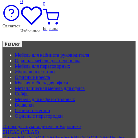
0
0
Связаться
Корзина
Избранное
Каталог
Мебель для кабинета руководителя
Офисная мебель для персонала
Мебель для переговорных
Журнальные столы
Офисные кресла
Мягкая мебель для офиса
Металлическая мебель для офиса
Сейфы
Мебель для кафе и столовых
Вешалки
Стойки ресепшн
Офисные перегородки
Столы для руководителя в Воронеже
ВИЛАС (VILAS)
Столы ВИЛАС (VILAS)
Тумбы ВИЛАС (VILAS)
Шкафы