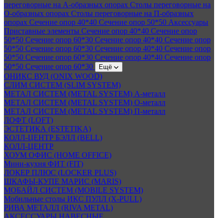
переговорные на А-образных опорах
Столы переговорные на
О-образных опорах
Столы переговорные на П-образных
опорах
Сечение опор 40*40
Сечение опор 50*50
Аксессуары
Приставные элементы
Сечение опор 40*40
Сечение опор
50*50
Сечение опор 60*30
Сечение опор 40*40
Сечение опор
50*50
Сечение опор 60*30
Сечение опор 40*40
Сечение опор
50*50
Сечение опор 60*30
Сечение опор 40*40
Сечение опор
50*50
Сечение опор 60*30
Ещё
ОНИКС ВУД (ONIX WOOD)
СЛИМ СИСТЕМ (SLIM SYSTEM)
МЕТАЛ СИСТЕМ (METAL SYSTEM) А-металл
МЕТАЛ СИСТЕМ (METAL SYSTEM) О-металл
МЕТАЛ СИСТЕМ (METAL SYSTEM) П-металл
ЛОФТ (LOFT)
ЭСТЕТИКА (ESTETIKA)
КОЛЛ-ЦЕНТР БЭЛЛ (BELL)
КОЛЛ-ЦЕНТР
ХОУМ ОФИС (HOME OFFICE)
Мини-кухня ФИТ (FIT)
ЛОКЕР ПЛЮС (LOCKER PLUS)
ШКАФЫ-КУПЕ МАРИС (MARIS)
МОБАЙЛ СИСТЕМ (MOBILE SYSTEM)
Мобильные столы ИКС ПУЛЛ (X-PULL)
РИВА МЕТАЛЛ (RIVA METAL)
АКСЕССУАРЫ НАВЕСНЫЕ