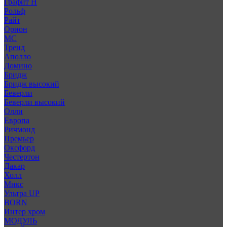
Графит Н
Рольф
Райт
Орион
МС
Тренд
Аполло
Домино
Бридж
Бридж высокий
Беверли
Беверли высокий
Олли
Европа
Ричмонд
Премьер
Оксфорд
Честертон
Дакар
Холл
Микс
Ультра UP
BORN
Интер хром
МОДУЛЬ