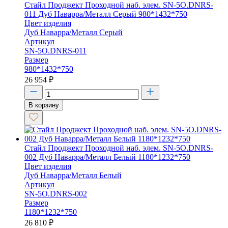
Стайл Проджект Проходной наб. элем. SN-5O.DNRS-
011 Дуб Наварра/Металл Серый 980*1432*750
Цвет изделия
Дуб Наварра/Металл Серый
Артикул
SN-5O.DNRS-011
Размер
980*1432*750
26 954
₽
В корзину
Стайл Проджект Проходной наб. элем. SN-5O.DNRS-
002 Дуб Наварра/Металл Белый 1180*1232*750
Цвет изделия
Дуб Наварра/Металл Белый
Артикул
SN-5O.DNRS-002
Размер
1180*1232*750
26 810
₽