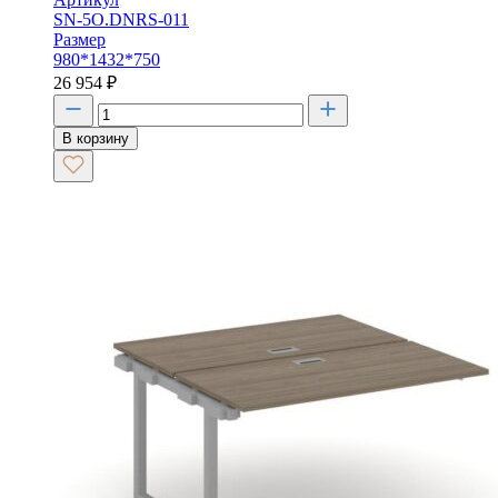
SN-5O.DNRS-011
Размер
980*1432*750
26 954
₽
В корзину