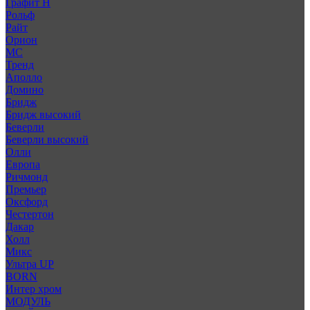
Графит Н
Рольф
Райт
Орион
МС
Тренд
Аполло
Домино
Бридж
Бридж высокий
Беверли
Беверли высокий
Олли
Европа
Ричмонд
Премьер
Оксфорд
Честертон
Дакар
Холл
Микс
Ультра UP
BORN
Интер хром
МОДУЛЬ