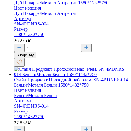
Дуб Наварра/Металл Антрацит 1580*1232*750
Цвет изделия
Дуб Наварра/Металл Антрацит
Артикул
SN-4P.DNRS-004
Размер
1580*1232*750
26 275
₽
В корзину
Стайл Проджект Проходной наб. элем. SN-4P.DNRS-014
Белый/Металл Белый 1580*1432*750
Цвет изделия
Белый/Металл Белый
Артикул
SN-4P.DNRS-014
Размер
1580*1432*750
27 832
₽