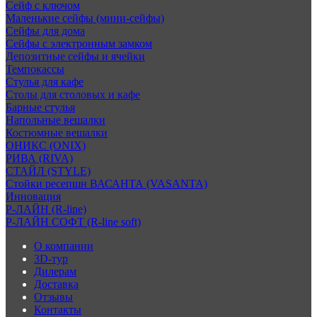
Сейф с ключом
Маленькие сейфы (мини-сейфы)
Сейфы для дома
Сейфы с электронным замком
Депозитные сейфы и ячейки
Темпокассы
Стулья для кафе
Столы для столовых и кафе
Барные стулья
Напольные вешалки
Костюмные вешалки
ОНИКС (ONIX)
РИВА (RIVA)
СТАЙЛ (STYLE)
Стойки ресепшн ВАСАНТА (VASANTA)
Инновация
Р-ЛАЙН (R-line)
Р-ЛАЙН СОФТ (R-line soft)
О компании
3D-тур
Дилерам
Доставка
Отзывы
Контакты