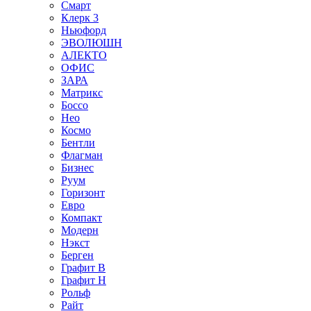
Смарт
Клерк 3
Ньюфорд
ЭВОЛЮШН
АЛЕКТО
ОФИС
ЗАРА
Матрикс
Боссо
Нео
Космо
Бентли
Флагман
Бизнес
Руум
Горизонт
Евро
Компакт
Модерн
Нэкст
Берген
Графит В
Графит Н
Рольф
Райт