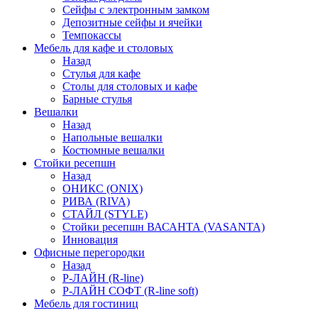
Сейфы с электронным замком
Депозитные сейфы и ячейки
Темпокассы
Мебель для кафе и столовых
Назад
Стулья для кафе
Столы для столовых и кафе
Барные стулья
Вешалки
Назад
Напольные вешалки
Костюмные вешалки
Стойки ресепшн
Назад
ОНИКС (ONIX)
РИВА (RIVA)
СТАЙЛ (STYLE)
Стойки ресепшн ВАСАНТА (VASANTA)
Инновация
Офисные перегородки
Назад
Р-ЛАЙН (R-line)
Р-ЛАЙН СОФТ (R-line soft)
Мебель для гостиниц