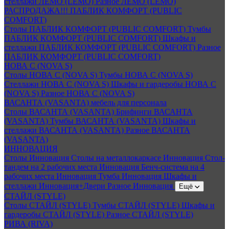
стеллажи ЛЕМО (LEMO)
Разное ЛЕМО (LEMO)
РАСПРОДАЖА!!! ПАБЛИК КОМФОРТ (PUBLIC
COMFORT)
Столы ПАБЛИК КОМФОРТ (PUBLIC COMFORT)
Тумбы
ПАБЛИК КОМФОРТ (PUBLIC COMFORT)
Шкафы и
стеллажи ПАБЛИК КОМФОРТ (PUBLIC COMFORT)
Разное
ПАБЛИК КОМФОРТ (PUBLIC COMFORT)
НОВА С (NOVA S)
Столы НОВА С (NOVA S)
Тумбы НОВА С (NOVA S)
Стеллажи НОВА С (NOVA S)
Шкафы и гардеробы НОВА С
(NOVA S)
Разное НОВА С (NOVA S)
ВАСАНТА (VASANTA) мебель для персонала
Столы ВАСАНТА (VASANTA)
Брифинги ВАСАНТА
(VASANTA)
Тумбы ВАСАНТА (VASANTA)
Шкафы и
стеллажи ВАСАНТА (VASANTA)
Разное ВАСАНТА
(VASANTA)
ИННОВАЦИЯ
Столы Инновация
Столы на металлокаркасе Инновация
Стол-
тандем на 2 рабочих места Инновация
Бенч-система на 4
рабочих места Инновация
Тумба Инновация
Шкафы и
стеллажи Инновация+Двери
Разное Инновация
Ещё
СТАЙЛ (STYLE)
Столы СТАЙЛ (STYLE)
Тумбы СТАЙЛ (STYLE)
Шкафы и
гардеробы СТАЙЛ (STYLE)
Разное СТАЙЛ (STYLE)
РИВА (RIVA)