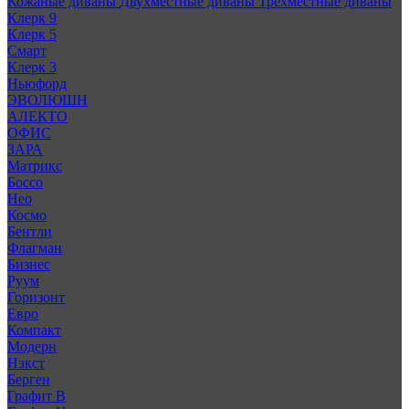
Кожаные диваны
Двухместные диваны
Трехместные диваны
Клерк 9
Клерк 5
Смарт
Клерк 3
Ньюфорд
ЭВОЛЮШН
АЛЕКТО
ОФИС
ЗАРА
Матрикс
Боссо
Нео
Космо
Бентли
Флагман
Бизнес
Руум
Горизонт
Евро
Компакт
Модерн
Нэкст
Берген
Графит В