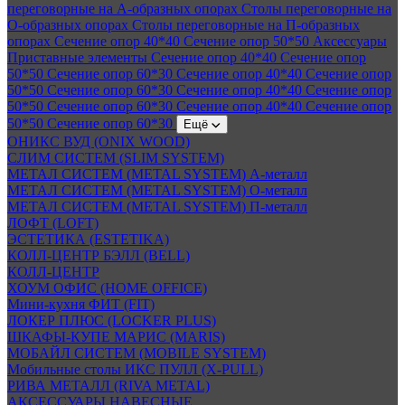
переговорные на А-образных опорах
Столы переговорные на
О-образных опорах
Столы переговорные на П-образных
опорах
Сечение опор 40*40
Сечение опор 50*50
Аксессуары
Приставные элементы
Сечение опор 40*40
Сечение опор
50*50
Сечение опор 60*30
Сечение опор 40*40
Сечение опор
50*50
Сечение опор 60*30
Сечение опор 40*40
Сечение опор
50*50
Сечение опор 60*30
Сечение опор 40*40
Сечение опор
50*50
Сечение опор 60*30
Ещё
ОНИКС ВУД (ONIX WOOD)
СЛИМ СИСТЕМ (SLIM SYSTEM)
МЕТАЛ СИСТЕМ (METAL SYSTEM) А-металл
МЕТАЛ СИСТЕМ (METAL SYSTEM) О-металл
МЕТАЛ СИСТЕМ (METAL SYSTEM) П-металл
ЛОФТ (LOFT)
ЭСТЕТИКА (ESTETIKA)
КОЛЛ-ЦЕНТР БЭЛЛ (BELL)
КОЛЛ-ЦЕНТР
ХОУМ ОФИС (HOME OFFICE)
Мини-кухня ФИТ (FIT)
ЛОКЕР ПЛЮС (LOCKER PLUS)
ШКАФЫ-КУПЕ МАРИС (MARIS)
МОБАЙЛ СИСТЕМ (MOBILE SYSTEM)
Мобильные столы ИКС ПУЛЛ (X-PULL)
РИВА МЕТАЛЛ (RIVA METAL)
АКСЕССУАРЫ НАВЕСНЫЕ