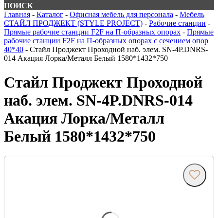
ПОИСК
Главная
-
Каталог
-
Офисная мебель для персонала
-
Мебель
СТАЙЛ ПРОДЖЕКТ (STYLE PROJECT)
-
Рабочие станции
-
Прямые рабочие станции F2F на П-образных опорах
-
Прямые
рабочие станции F2F на П-образных опорах с сечением опор
40*40
-
Стайл Проджект Проходной наб. элем. SN-4P.DNRS-
014 Акация Лорка/Металл Белый 1580*1432*750
Стайл Проджект Проходной
наб. элем. SN-4P.DNRS-014
Акация Лорка/Металл
Белый 1580*1432*750