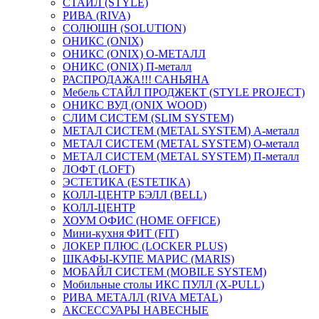
СТАЙЛ (STYLE)
РИВА (RIVA)
СОЛЮШН (SOLUTION)
ОНИКС (ONIX)
ОНИКС (ONIX) O-МЕТАЛЛ
ОНИКС (ONIX) П-металл
РАСПРОДАЖА!!! САНЬЯНА
Мебель СТАЙЛ ПРОДЖЕКТ (STYLE PROJECT)
ОНИКС ВУД (ONIX WOOD)
СЛИМ СИСТЕМ (SLIM SYSTEM)
МЕТАЛ СИСТЕМ (METAL SYSTEM) А-металл
МЕТАЛ СИСТЕМ (METAL SYSTEM) О-металл
МЕТАЛ СИСТЕМ (METAL SYSTEM) П-металл
ЛОФТ (LOFT)
ЭСТЕТИКА (ESTETIKA)
КОЛЛ-ЦЕНТР БЭЛЛ (BELL)
КОЛЛ-ЦЕНТР
ХОУМ ОФИС (HOME OFFICE)
Мини-кухня ФИТ (FIT)
ЛОКЕР ПЛЮС (LOCKER PLUS)
ШКАФЫ-КУПЕ МАРИС (MARIS)
МОБАЙЛ СИСТЕМ (MOBILE SYSTEM)
Мобильные столы ИКС ПУЛЛ (X-PULL)
РИВА МЕТАЛЛ (RIVA METAL)
АКСЕССУАРЫ НАВЕСНЫЕ