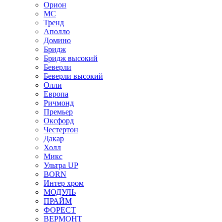
Орион
МС
Тренд
Аполло
Домино
Бридж
Бридж высокий
Беверли
Беверли высокий
Олли
Европа
Ричмонд
Премьер
Оксфорд
Честертон
Дакар
Холл
Микс
Ультра UP
BORN
Интер хром
МОДУЛЬ
ПРАЙМ
ФОРЕСТ
ВЕРМОНТ