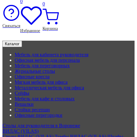
0
0
Связаться
Корзина
Избранное
Каталог
Мебель для кабинета руководителя
Офисная мебель для персонала
Мебель для переговорных
Журнальные столы
Офисные кресла
Мягкая мебель для офиса
Металлическая мебель для офиса
Сейфы
Мебель для кафе и столовых
Вешалки
Стойки ресепшн
Офисные перегородки
Столы для руководителя в Воронеже
ВИЛАС (VILAS)
Столы ВИЛАС (VILAS)
Тумбы ВИЛАС (VILAS)
Шкафы