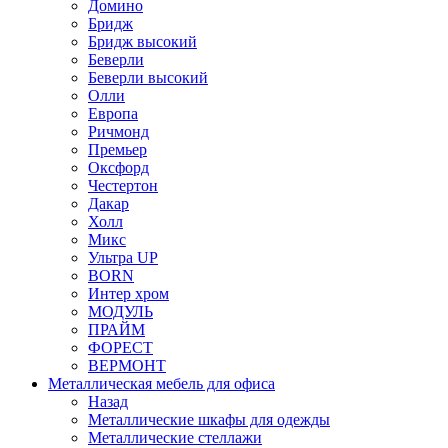
Домино
Бридж
Бридж высокий
Беверли
Беверли высокий
Олли
Европа
Ричмонд
Премьер
Оксфорд
Честертон
Дакар
Холл
Микс
Ультра UP
BORN
Интер хром
МОДУЛЬ
ПРАЙМ
ФОРЕСТ
ВЕРМОНТ
Металлическая мебель для офиса
Назад
Металлические шкафы для одежды
Металлические стеллажи