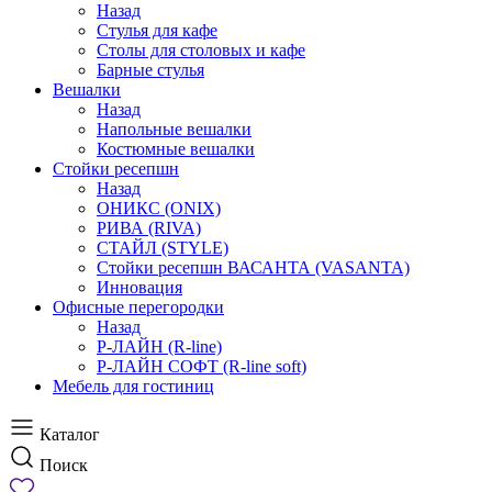
Назад
Стулья для кафе
Столы для столовых и кафе
Барные стулья
Вешалки
Назад
Напольные вешалки
Костюмные вешалки
Стойки ресепшн
Назад
ОНИКС (ONIX)
РИВА (RIVA)
СТАЙЛ (STYLE)
Стойки ресепшн ВАСАНТА (VASANTA)
Инновация
Офисные перегородки
Назад
Р-ЛАЙН (R-line)
Р-ЛАЙН СОФТ (R-line soft)
Мебель для гостиниц
Каталог
Поиск