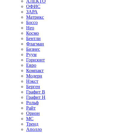
АЛЕКТО
ОФИС
ЗАРА
Матрикс
Боссо
Нео
Космо
Бентли
Флагман
Бизнес
Руум
Горизонт
Евро
Компакт
Модерн
Нэкст
Берген
Графит В
Графит Н
Рольф
Райт
Орион
МС
Тренд
Аполло