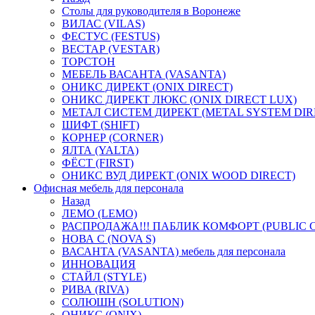
Столы для руководителя в Воронеже
ВИЛАС (VILAS)
ФЕСТУС (FESTUS)
ВЕСТАР (VESTAR)
ТОРСТОН
МЕБЕЛЬ ВАСАНТА (VASANTA)
ОНИКС ДИРЕКТ (ONIX DIRECT)
ОНИКС ДИРЕКТ ЛЮКС (ONIX DIRECT LUX)
МЕТАЛ СИСТЕМ ДИРЕКТ (METAL SYSTEM DIR
ШИФТ (SHIFT)
КОРНЕР (CORNER)
ЯЛТА (YALTA)
ФЁСТ (FIRST)
ОНИКС ВУД ДИРЕКТ (ONIX WOOD DIRECT)
Офисная мебель для персонала
Назад
ЛЕМО (LEMO)
РАСПРОДАЖА!!! ПАБЛИК КОМФОРТ (PUBLIC 
НОВА С (NOVA S)
ВАСАНТА (VASANTA) мебель для персонала
ИННОВАЦИЯ
СТАЙЛ (STYLE)
РИВА (RIVA)
СОЛЮШН (SOLUTION)
ОНИКС (ONIX)