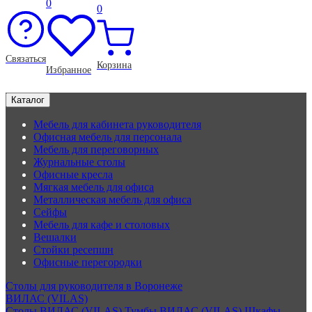
0
0
Связаться
Корзина
Избранное
Каталог
Мебель для кабинета руководителя
Офисная мебель для персонала
Мебель для переговорных
Журнальные столы
Офисные кресла
Мягкая мебель для офиса
Металлическая мебель для офиса
Сейфы
Мебель для кафе и столовых
Вешалки
Стойки ресепшн
Офисные перегородки
Столы для руководителя в Воронеже
ВИЛАС (VILAS)
Столы ВИЛАС (VILAS)
Тумбы ВИЛАС (VILAS)
Шкафы