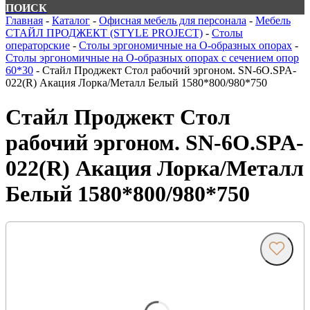
ПОИСК
Главная
-
Каталог
-
Офисная мебель для персонала
-
Мебель
СТАЙЛ ПРОДЖЕКТ (STYLE PROJECT)
-
Столы
операторские
-
Столы эргономичные на О-образных опорах
-
Столы эргономичные на О-образных опорах с сечением опор
60*30
-
Стайл Проджект Стол рабочий эргоном. SN-6O.SPA-
022(R) Акация Лорка/Металл Белый 1580*800/980*750
Стайл Проджект Стол
рабочий эргоном. SN-6O.SPA-
022(R) Акация Лорка/Металл
Белый 1580*800/980*750