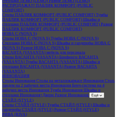
стеллажи ЛЕМО (LEMO)
Разное ЛЕМО (LEMO)
РАСПРОДАЖА!!! ПАБЛИК КОМФОРТ (PUBLIC
COMFORT)
Столы ПАБЛИК КОМФОРТ (PUBLIC COMFORT)
Тумбы
ПАБЛИК КОМФОРТ (PUBLIC COMFORT)
Шкафы и
стеллажи ПАБЛИК КОМФОРТ (PUBLIC COMFORT)
Разное
ПАБЛИК КОМФОРТ (PUBLIC COMFORT)
НОВА С (NOVA S)
Столы НОВА С (NOVA S)
Тумбы НОВА С (NOVA S)
Стеллажи НОВА С (NOVA S)
Шкафы и гардеробы НОВА С
(NOVA S)
Разное НОВА С (NOVA S)
ВАСАНТА (VASANTA) мебель для персонала
Столы ВАСАНТА (VASANTA)
Брифинги ВАСАНТА
(VASANTA)
Тумбы ВАСАНТА (VASANTA)
Шкафы и
стеллажи ВАСАНТА (VASANTA)
Разное ВАСАНТА
(VASANTA)
ИННОВАЦИЯ
Столы Инновация
Столы на металлокаркасе Инновация
Стол-
тандем на 2 рабочих места Инновация
Бенч-система на 4
рабочих места Инновация
Тумба Инновация
Шкафы и
стеллажи Инновация+Двери
Разное Инновация
Ещё
СТАЙЛ (STYLE)
Столы СТАЙЛ (STYLE)
Тумбы СТАЙЛ (STYLE)
Шкафы и
гардеробы СТАЙЛ (STYLE)
Разное СТАЙЛ (STYLE)
РИВА (RIVA)