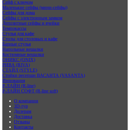
Сейф с ключом
Маленькие сейфы (мини-сейфы)
Сейфы для дома
Сейфы с электронным замком
Депозитные сейфы и ячейки
Темпокассы
Стулья для кафе
Столы для столовых и кафе
Барные стулья
Напольные вешалки
Костюмные вешалки
ОНИКС (ONIX)
РИВА (RIVA)
СТАЙЛ (STYLE)
Стойки ресепшн ВАСАНТА (VASANTA)
Инновация
Р-ЛАЙН (R-line)
Р-ЛАЙН СОФТ (R-line soft)
О компании
3D-тур
Дилерам
Доставка
Отзывы
Контакты