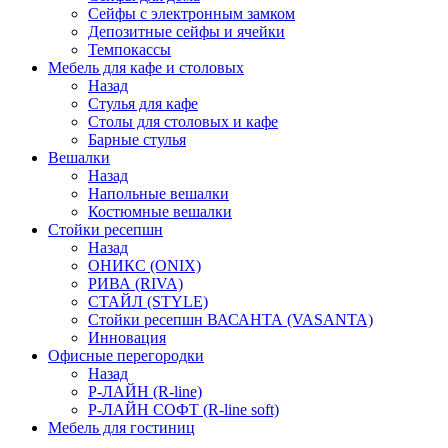
Сейфы с электронным замком
Депозитные сейфы и ячейки
Темпокассы
Мебель для кафе и столовых
Назад
Стулья для кафе
Столы для столовых и кафе
Барные стулья
Вешалки
Назад
Напольные вешалки
Костюмные вешалки
Стойки ресепшн
Назад
ОНИКС (ONIX)
РИВА (RIVA)
СТАЙЛ (STYLE)
Стойки ресепшн ВАСАНТА (VASANTA)
Инновация
Офисные перегородки
Назад
Р-ЛАЙН (R-line)
Р-ЛАЙН СОФТ (R-line soft)
Мебель для гостиниц