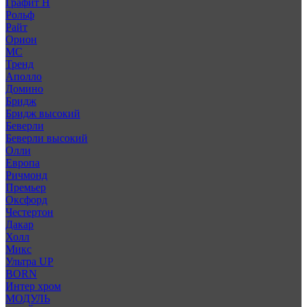
Графит Н
Рольф
Райт
Орион
МС
Тренд
Аполло
Домино
Бридж
Бридж высокий
Беверли
Беверли высокий
Олли
Европа
Ричмонд
Премьер
Оксфорд
Честертон
Дакар
Холл
Микс
Ультра UP
BORN
Интер хром
МОДУЛЬ