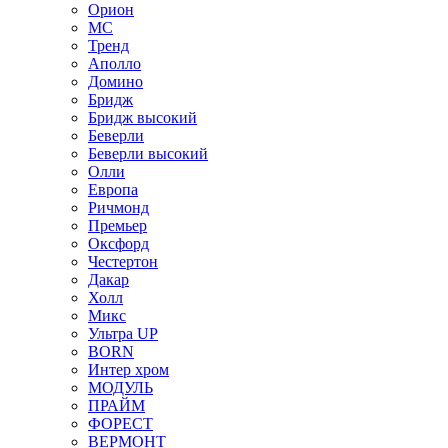
Орион
МС
Тренд
Аполло
Домино
Бридж
Бридж высокий
Беверли
Беверли высокий
Олли
Европа
Ричмонд
Премьер
Оксфорд
Честертон
Дакар
Холл
Микс
Ультра UP
BORN
Интер хром
МОДУЛЬ
ПРАЙМ
ФОРЕСТ
ВЕРМОНТ