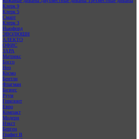
Кожаные диваны
Двухместные диваны
Трехместные диваны
Клерк 9
Клерк 5
Смарт
Клерк 3
Ньюфорд
ЭВОЛЮШН
АЛЕКТО
ОФИС
ЗАРА
Матрикс
Боссо
Нео
Космо
Бентли
Флагман
Бизнес
Руум
Горизонт
Евро
Компакт
Модерн
Нэкст
Берген
Графит В