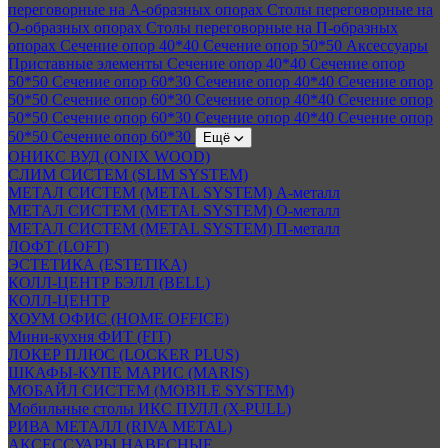
переговорные на А-образных опорах
Столы переговорные на
О-образных опорах
Столы переговорные на П-образных
опорах
Сечение опор 40*40
Сечение опор 50*50
Аксессуары
Приставные элементы
Сечение опор 40*40
Сечение опор
50*50
Сечение опор 60*30
Сечение опор 40*40
Сечение опор
50*50
Сечение опор 60*30
Сечение опор 40*40
Сечение опор
50*50
Сечение опор 60*30
Сечение опор 40*40
Сечение опор
50*50
Сечение опор 60*30
Ещё
ОНИКС ВУД (ONIX WOOD)
СЛИМ СИСТЕМ (SLIM SYSTEM)
МЕТАЛ СИСТЕМ (METAL SYSTEM) А-металл
МЕТАЛ СИСТЕМ (METAL SYSTEM) О-металл
МЕТАЛ СИСТЕМ (METAL SYSTEM) П-металл
ЛОФТ (LOFT)
ЭСТЕТИКА (ESTETIKA)
КОЛЛ-ЦЕНТР БЭЛЛ (BELL)
КОЛЛ-ЦЕНТР
ХОУМ ОФИС (HOME OFFICE)
Мини-кухня ФИТ (FIT)
ЛОКЕР ПЛЮС (LOCKER PLUS)
ШКАФЫ-КУПЕ МАРИС (MARIS)
МОБАЙЛ СИСТЕМ (MOBILE SYSTEM)
Мобильные столы ИКС ПУЛЛ (X-PULL)
РИВА МЕТАЛЛ (RIVA METAL)
АКСЕССУАРЫ НАВЕСНЫЕ