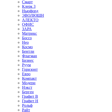
Смарт
Клерк 3
Ньюфорд
ЭВОЛЮШН
АЛЕКТО
ОФИС
ЗАРА
Матрикс
Боссо
Нео
Космо
Бентли
Флагман
Бизнес
Руум
Горизонт
Евро
Компакт
Модерн
Нэкст
Берген
Графит В
Графит Н
Рольф
Райт