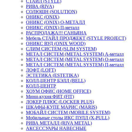
СТАЙЛ (STYLE)
РИВА (RIVA)
СОЛЮШН (SOLUTION)
ОНИКС (ONIX)
ОНИКС (ONIX) O-МЕТАЛЛ
ОНИКС (ONIX) П-металл
РАСПРОДАЖА!!! САНЬЯНА
Мебель СТАЙЛ ПРОДЖЕКТ (STYLE PROJECT)
ОНИКС ВУД (ONIX WOOD)
СЛИМ СИСТЕМ (SLIM SYSTEM)
МЕТАЛ СИСТЕМ (METAL SYSTEM) А-металл
МЕТАЛ СИСТЕМ (METAL SYSTEM) О-металл
МЕТАЛ СИСТЕМ (METAL SYSTEM) П-металл
ЛОФТ (LOFT)
ЭСТЕТИКА (ESTETIKA)
КОЛЛ-ЦЕНТР БЭЛЛ (BELL)
КОЛЛ-ЦЕНТР
ХОУМ ОФИС (HOME OFFICE)
Мини-кухня ФИТ (FIT)
ЛОКЕР ПЛЮС (LOCKER PLUS)
ШКАФЫ-КУПЕ МАРИС (MARIS)
МОБАЙЛ СИСТЕМ (MOBILE SYSTEM)
Мобильные столы ИКС ПУЛЛ (X-PULL)
РИВА МЕТАЛЛ (RIVA METAL)
АКСЕССУАРЫ НАВЕСНЫЕ