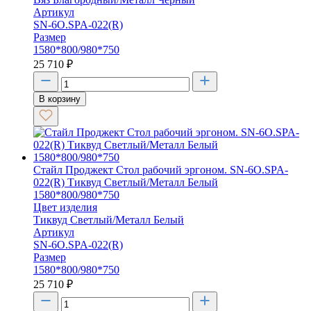
Артикул
SN-6O.SPA-022(R)
Размер
1580*800/980*750
25 710
₽
В корзину
Стайл Проджект Стол рабочий эргоном. SN-6O.SPA-
022(R) Тиквуд Светлый/Металл Белый
1580*800/980*750
Цвет изделия
Тиквуд Светлый/Металл Белый
Артикул
SN-6O.SPA-022(R)
Размер
1580*800/980*750
25 710
₽