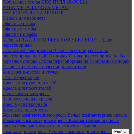
Мобильные столы ИКС ПУЛЛ (X-PULL)
РИВА МЕТАЛЛ (RIVA METAL)
АКСЕССУАРЫ НАВЕСНЫЕ
Мебель для кабинета
Офисные столы
Офисные тумбы
Офисные шкафы
Мебель СТАЙЛ ПРОДЖЕКТ (STYLE PROJECT) для
переговорных
Столы переговорные на А-образных опорах
Столы
переговорные на ЛДСП опорах
Столы переговорные на О-
образных опорах
Столы переговорные на П-образных опорах
Угловые элементы переговорных столов
Конференц-кресла и стулья
Стол переговоров
Кресла для руководителей
Кресла для посетителей
Серые офисные кресла
Черные офисные кресла
Кресла для персонала
Компьютерные кресла
Бежевые компьютерные кресла
Белые компьютерные кресла
Кожаные компьютерные кресла
Компьютерные игровые
кресла
Розовые компьютерные кресла
Тканевые
компьютерные кресла
Черные компьютерные кресла
Ещё