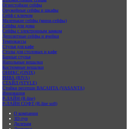
Огнестойкие сейфы
Оружейные сейфы и шкафы
Сейф с ключом
Маленькие сейфы (мини-сейфы)
Сейфы для дома
Сейфы с электронным замком
Депозитные сейфы и ячейки
Темпокассы
Стулья для кафе
Столы для столовых и кафе
Барные стулья
Напольные вешалки
Костюмные вешалки
ОНИКС (ONIX)
РИВА (RIVA)
СТАЙЛ (STYLE)
Стойки ресепшн ВАСАНТА (VASANTA)
Инновация
Р-ЛАЙН (R-line)
Р-ЛАЙН СОФТ (R-line soft)
О компании
3D-тур
Дилерам
Доставка