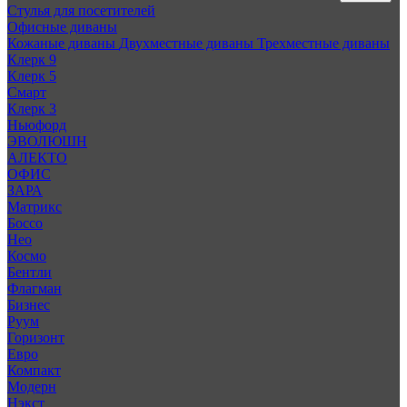
Стулья для посетителей
Офисные диваны
Кожаные диваны
Двухместные диваны
Трехместные диваны
Клерк 9
Клерк 5
Смарт
Клерк 3
Ньюфорд
ЭВОЛЮШН
АЛЕКТО
ОФИС
ЗАРА
Матрикс
Боссо
Нео
Космо
Бентли
Флагман
Бизнес
Руум
Горизонт
Евро
Компакт
Модерн
Нэкст