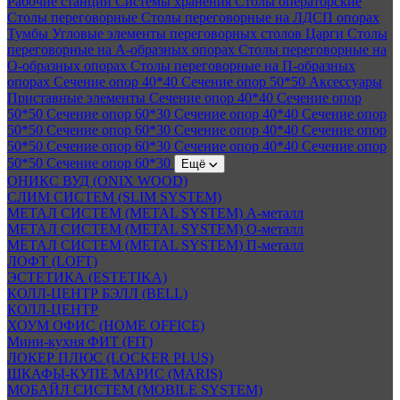
Рабочие станции
Системы хранения
Столы операторские
Столы переговорные
Столы переговорные на ЛДСП опорах
Тумбы
Угловые элементы переговорных столов
Царги
Столы
переговорные на А-образных опорах
Столы переговорные на
О-образных опорах
Столы переговорные на П-образных
опорах
Сечение опор 40*40
Сечение опор 50*50
Аксессуары
Приставные элементы
Сечение опор 40*40
Сечение опор
50*50
Сечение опор 60*30
Сечение опор 40*40
Сечение опор
50*50
Сечение опор 60*30
Сечение опор 40*40
Сечение опор
50*50
Сечение опор 60*30
Сечение опор 40*40
Сечение опор
50*50
Сечение опор 60*30
Ещё
ОНИКС ВУД (ONIX WOOD)
СЛИМ СИСТЕМ (SLIM SYSTEM)
МЕТАЛ СИСТЕМ (METAL SYSTEM) А-металл
МЕТАЛ СИСТЕМ (METAL SYSTEM) О-металл
МЕТАЛ СИСТЕМ (METAL SYSTEM) П-металл
ЛОФТ (LOFT)
ЭСТЕТИКА (ESTETIKA)
КОЛЛ-ЦЕНТР БЭЛЛ (BELL)
КОЛЛ-ЦЕНТР
ХОУМ ОФИС (HOME OFFICE)
Мини-кухня ФИТ (FIT)
ЛОКЕР ПЛЮС (LOCKER PLUS)
ШКАФЫ-КУПЕ МАРИС (MARIS)
МОБАЙЛ СИСТЕМ (MOBILE SYSTEM)