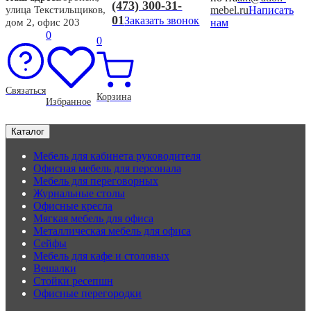
(473) 300-31-
mebel.ru
Написать
улица Текстильщиков,
01
Заказать звонок
нам
дом 2, офис 203
0
0
Связаться
Корзина
Избранное
Каталог
Мебель для кабинета руководителя
Офисная мебель для персонала
Мебель для переговорных
Журнальные столы
Офисные кресла
Мягкая мебель для офиса
Металлическая мебель для офиса
Сейфы
Мебель для кафе и столовых
Вешалки
Стойки ресепшн
Офисные перегородки