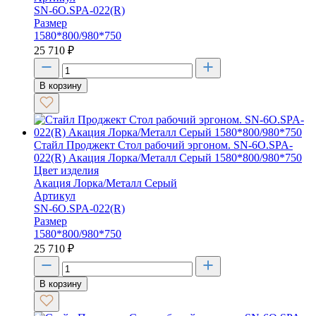
SN-6O.SPA-022(R)
Размер
1580*800/980*750
25 710
₽
В корзину
Стайл Проджект Стол рабочий эргоном. SN-6O.SPA-
022(R) Акация Лорка/Металл Серый 1580*800/980*750
Цвет изделия
Акация Лорка/Металл Серый
Артикул
SN-6O.SPA-022(R)
Размер
1580*800/980*750
25 710
₽
В корзину