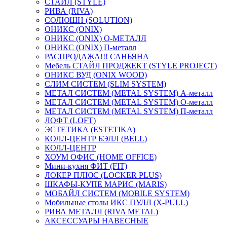
СТАЙЛ (STYLE)
РИВА (RIVA)
СОЛЮШН (SOLUTION)
ОНИКС (ONIX)
ОНИКС (ONIX) O-МЕТАЛЛ
ОНИКС (ONIX) П-металл
РАСПРОДАЖА!!! САНЬЯНА
Мебель СТАЙЛ ПРОДЖЕКТ (STYLE PROJECT)
ОНИКС ВУД (ONIX WOOD)
СЛИМ СИСТЕМ (SLIM SYSTEM)
МЕТАЛ СИСТЕМ (METAL SYSTEM) А-металл
МЕТАЛ СИСТЕМ (METAL SYSTEM) О-металл
МЕТАЛ СИСТЕМ (METAL SYSTEM) П-металл
ЛОФТ (LOFT)
ЭСТЕТИКА (ESTETIKA)
КОЛЛ-ЦЕНТР БЭЛЛ (BELL)
КОЛЛ-ЦЕНТР
ХОУМ ОФИС (HOME OFFICE)
Мини-кухня ФИТ (FIT)
ЛОКЕР ПЛЮС (LOCKER PLUS)
ШКАФЫ-КУПЕ МАРИС (MARIS)
МОБАЙЛ СИСТЕМ (MOBILE SYSTEM)
Мобильные столы ИКС ПУЛЛ (X-PULL)
РИВА МЕТАЛЛ (RIVA METAL)
АКСЕССУАРЫ НАВЕСНЫЕ