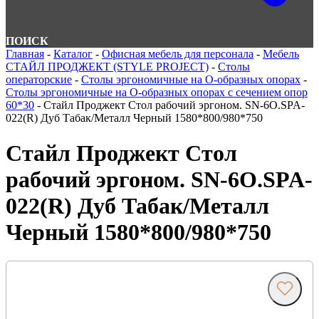
ПОИСК
Главная
-
Каталог
-
Офисная мебель для персонала
-
Мебель
СТАЙЛ ПРОДЖЕКТ (STYLE PROJECT)
-
Столы
операторские
-
Столы эргономичные на О-образных опорах
-
Столы эргономичные на О-образных опорах с сечением опор
60*30
-
Стайл Проджект Стол рабочий эргоном. SN-6O.SPA-
022(R) Дуб Табак/Металл Черный 1580*800/980*750
Стайл Проджект Стол
рабочий эргоном. SN-6O.SPA-
022(R) Дуб Табак/Металл
Черный 1580*800/980*750