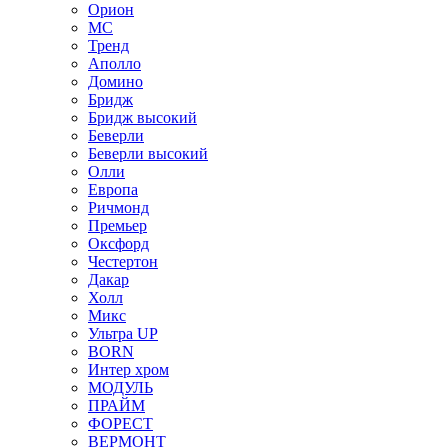
Орион
МС
Тренд
Аполло
Домино
Бридж
Бридж высокий
Беверли
Беверли высокий
Олли
Европа
Ричмонд
Премьер
Оксфорд
Честертон
Дакар
Холл
Микс
Ультра UP
BORN
Интер хром
МОДУЛЬ
ПРАЙМ
ФОРЕСТ
ВЕРМОНТ