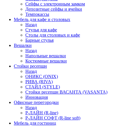
Сейфы с электронным замком
Депозитные сейфы и ячейки
Темпокассы
Мебель для кафе и столовых
Назад
Стулья для кафе
Столы для столовых и кафе
Барные стулья
Вешалки
Назад
Напольные вешалки
Костюмные вешалки
Стойки ресепшн
Назад
ОНИКС (ONIX)
РИВА (RIVA)
СТАЙЛ (STYLE)
Стойки ресепшн ВАСАНТА (VASANTA)
Инновация
Офисные перегородки
Назад
Р-ЛАЙН (R-line)
Р-ЛАЙН СОФТ (R-line soft)
Мебель для гостиниц