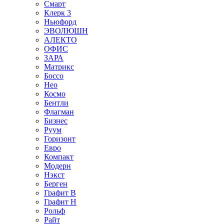
Смарт
Клерк 3
Ньюфорд
ЭВОЛЮШН
АЛЕКТО
ОФИС
ЗАРА
Матрикс
Боссо
Нео
Космо
Бентли
Флагман
Бизнес
Руум
Горизонт
Евро
Компакт
Модерн
Нэкст
Берген
Графит В
Графит Н
Рольф
Райт