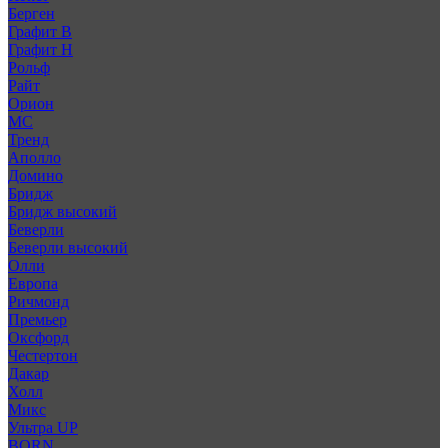
Берген
Графит В
Графит Н
Рольф
Райт
Орион
МС
Тренд
Аполло
Домино
Бридж
Бридж высокий
Беверли
Беверли высокий
Олли
Европа
Ричмонд
Премьер
Оксфорд
Честертон
Дакар
Холл
Микс
Ультра UP
BORN