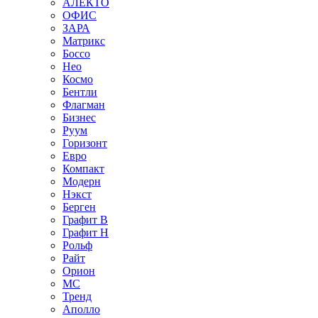
АЛЕКТО
ОФИС
ЗАРА
Матрикс
Боссо
Нео
Космо
Бентли
Флагман
Бизнес
Руум
Горизонт
Евро
Компакт
Модерн
Нэкст
Берген
Графит В
Графит Н
Рольф
Райт
Орион
МС
Тренд
Аполло