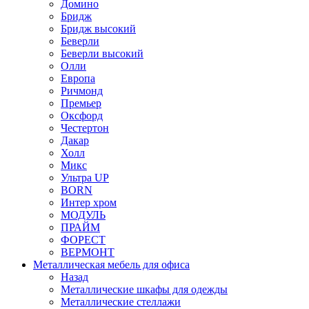
Домино
Бридж
Бридж высокий
Беверли
Беверли высокий
Олли
Европа
Ричмонд
Премьер
Оксфорд
Честертон
Дакар
Холл
Микс
Ультра UP
BORN
Интер хром
МОДУЛЬ
ПРАЙМ
ФОРЕСТ
ВЕРМОНТ
Металлическая мебель для офиса
Назад
Металлические шкафы для одежды
Металлические стеллажи