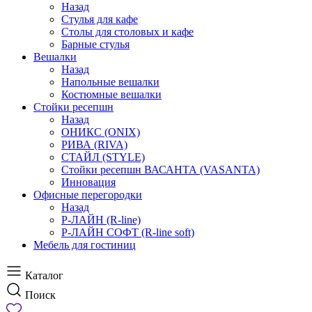
Назад
Стулья для кафе
Столы для столовых и кафе
Барные стулья
Вешалки
Назад
Напольные вешалки
Костюмные вешалки
Стойки ресепшн
Назад
ОНИКС (ONIX)
РИВА (RIVA)
СТАЙЛ (STYLE)
Стойки ресепшн ВАСАНТА (VASANTA)
Инновация
Офисные перегородки
Назад
Р-ЛАЙН (R-line)
Р-ЛАЙН СОФТ (R-line soft)
Мебель для гостиниц
Каталог
Поиск