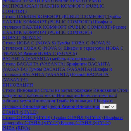
стеллажи ЛЕМО (LEMO)
Разное ЛЕМО (LEMO)
РАСПРОДАЖА!!! ПАБЛИК КОМФОРТ (PUBLIC
COMFORT)
Столы ПАБЛИК КОМФОРТ (PUBLIC COMFORT)
Тумбы
ПАБЛИК КОМФОРТ (PUBLIC COMFORT)
Шкафы и
стеллажи ПАБЛИК КОМФОРТ (PUBLIC COMFORT)
Разное
ПАБЛИК КОМФОРТ (PUBLIC COMFORT)
НОВА С (NOVA S)
Столы НОВА С (NOVA S)
Тумбы НОВА С (NOVA S)
Стеллажи НОВА С (NOVA S)
Шкафы и гардеробы НОВА С
(NOVA S)
Разное НОВА С (NOVA S)
ВАСАНТА (VASANTA) мебель для персонала
Столы ВАСАНТА (VASANTA)
Брифинги ВАСАНТА
(VASANTA)
Тумбы ВАСАНТА (VASANTA)
Шкафы и
стеллажи ВАСАНТА (VASANTA)
Разное ВАСАНТА
(VASANTA)
ИННОВАЦИЯ
Столы Инновация
Столы на металлокаркасе Инновация
Стол-
тандем на 2 рабочих места Инновация
Бенч-система на 4
рабочих места Инновация
Тумба Инновация
Шкафы и
стеллажи Инновация+Двери
Разное Инновация
Ещё
СТАЙЛ (STYLE)
Столы СТАЙЛ (STYLE)
Тумбы СТАЙЛ (STYLE)
Шкафы и
гардеробы СТАЙЛ (STYLE)
Разное СТАЙЛ (STYLE)
РИВА (RIVA)