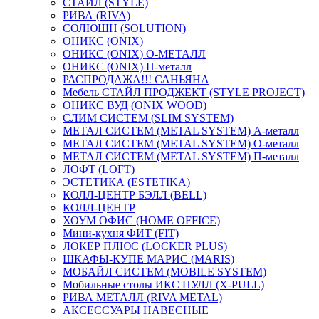
СТАЙЛ (STYLE)
РИВА (RIVA)
СОЛЮШН (SOLUTION)
ОНИКС (ONIX)
ОНИКС (ONIX) O-МЕТАЛЛ
ОНИКС (ONIX) П-металл
РАСПРОДАЖА!!! САНЬЯНА
Мебель СТАЙЛ ПРОДЖЕКТ (STYLE PROJECT)
ОНИКС ВУД (ONIX WOOD)
СЛИМ СИСТЕМ (SLIM SYSTEM)
МЕТАЛ СИСТЕМ (METAL SYSTEM) А-металл
МЕТАЛ СИСТЕМ (METAL SYSTEM) О-металл
МЕТАЛ СИСТЕМ (METAL SYSTEM) П-металл
ЛОФТ (LOFT)
ЭСТЕТИКА (ESTETIKA)
КОЛЛ-ЦЕНТР БЭЛЛ (BELL)
КОЛЛ-ЦЕНТР
ХОУМ ОФИС (HOME OFFICE)
Мини-кухня ФИТ (FIT)
ЛОКЕР ПЛЮС (LOCKER PLUS)
ШКАФЫ-КУПЕ МАРИС (MARIS)
МОБАЙЛ СИСТЕМ (MOBILE SYSTEM)
Мобильные столы ИКС ПУЛЛ (X-PULL)
РИВА МЕТАЛЛ (RIVA METAL)
АКСЕССУАРЫ НАВЕСНЫЕ