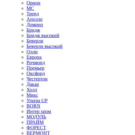
Орион
МС
Тренд
Аполло
Домино
Бридж
Бридж высокий
Беверли
Беверли высокий
Олли
Европа
Ричмонд
Премьер
Оксфорд
Честертон
Дакар
Холл
Микс
Ультра UP
BORN
Интер хром
МОДУЛЬ
ПРАЙМ
ФОРЕСТ
ВЕРМОНТ