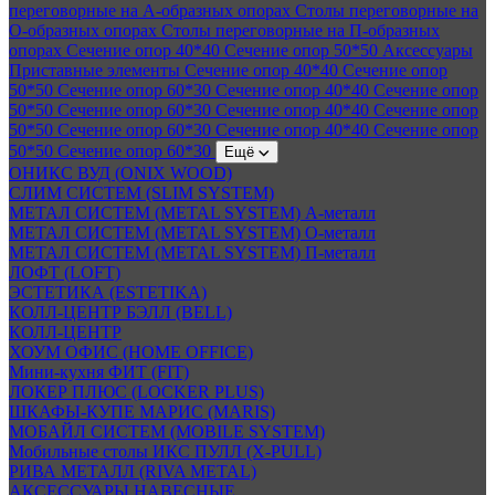
переговорные на А-образных опорах
Столы переговорные на
О-образных опорах
Столы переговорные на П-образных
опорах
Сечение опор 40*40
Сечение опор 50*50
Аксессуары
Приставные элементы
Сечение опор 40*40
Сечение опор
50*50
Сечение опор 60*30
Сечение опор 40*40
Сечение опор
50*50
Сечение опор 60*30
Сечение опор 40*40
Сечение опор
50*50
Сечение опор 60*30
Сечение опор 40*40
Сечение опор
50*50
Сечение опор 60*30
Ещё
ОНИКС ВУД (ONIX WOOD)
СЛИМ СИСТЕМ (SLIM SYSTEM)
МЕТАЛ СИСТЕМ (METAL SYSTEM) А-металл
МЕТАЛ СИСТЕМ (METAL SYSTEM) О-металл
МЕТАЛ СИСТЕМ (METAL SYSTEM) П-металл
ЛОФТ (LOFT)
ЭСТЕТИКА (ESTETIKA)
КОЛЛ-ЦЕНТР БЭЛЛ (BELL)
КОЛЛ-ЦЕНТР
ХОУМ ОФИС (HOME OFFICE)
Мини-кухня ФИТ (FIT)
ЛОКЕР ПЛЮС (LOCKER PLUS)
ШКАФЫ-КУПЕ МАРИС (MARIS)
МОБАЙЛ СИСТЕМ (MOBILE SYSTEM)
Мобильные столы ИКС ПУЛЛ (X-PULL)
РИВА МЕТАЛЛ (RIVA METAL)
АКСЕССУАРЫ НАВЕСНЫЕ