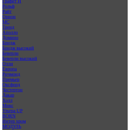
Графит Н
Рольф
Райт
Орион
МС
Тренд
Аполло
Домино
Бридж
Бридж высокий
Беверли
Беверли высокий
Олли
Европа
Ричмонд
Премьер
Оксфорд
Честертон
Дакар
Холл
Микс
Ультра UP
BORN
Интер хром
МОДУЛЬ