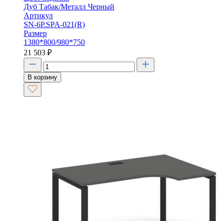
Дуб Табак/Металл Черный
Артикул
SN-6P.SPA-021(R)
Размер
1380*800/980*750
21 503
₽
В корзину