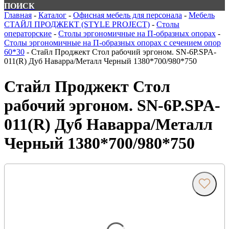
ПОИСК
Главная
-
Каталог
-
Офисная мебель для персонала
-
Мебель
СТАЙЛ ПРОДЖЕКТ (STYLE PROJECT)
-
Столы
операторские
-
Столы эргономичные на П-образных опорах
-
Столы эргономичные на П-образных опорах с сечением опор
60*30
-
Стайл Проджект Стол рабочий эргоном. SN-6P.SPA-
011(R) Дуб Наварра/Металл Черный 1380*700/980*750
Стайл Проджект Стол
рабочий эргоном. SN-6P.SPA-
011(R) Дуб Наварра/Металл
Черный 1380*700/980*750