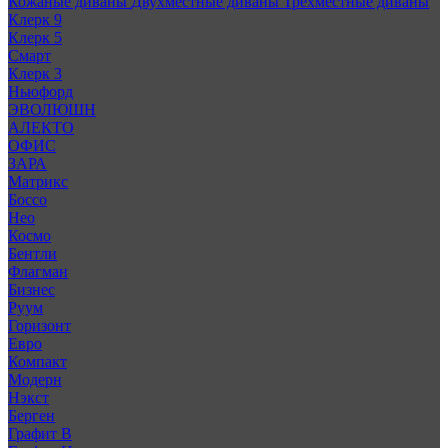
Кожаные диваны
Двухместные диваны
Трехместные диваны
Клерк 9
Клерк 5
Смарт
Клерк 3
Ньюфорд
ЭВОЛЮШН
АЛЕКТО
ОФИС
ЗАРА
Матрикс
Боссо
Нео
Космо
Бентли
Флагман
Бизнес
Руум
Горизонт
Евро
Компакт
Модерн
Нэкст
Берген
Графит В