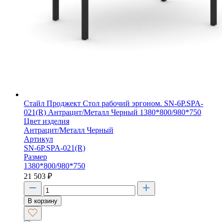
Стайл Проджект Стол рабочий эргоном. SN-6P.SPA-
021(R) Антрацит/Металл Черный 1380*800/980*750
Цвет изделия
Антрацит/Металл Черный
Артикул
SN-6P.SPA-021(R)
Размер
1380*800/980*750
21 503
₽
В корзину