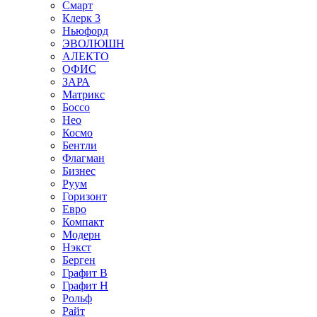
Смарт
Клерк 3
Ньюфорд
ЭВОЛЮШН
АЛЕКТО
ОФИС
ЗАРА
Матрикс
Боссо
Нео
Космо
Бентли
Флагман
Бизнес
Руум
Горизонт
Евро
Компакт
Модерн
Нэкст
Берген
Графит В
Графит Н
Рольф
Райт