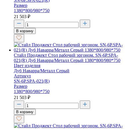
SN-6P.SPA-021(R)
Размер
1380*800/980*750
21 503
₽
В корзину
Стайл Проджект Стол рабочий эргоном. SN-6P.SPA-
021(R) Дуб Наварра/Металл Серый 1380*800/980*750
Цвет изделия
Дуб Наварра/Металл Серый
Артикул
SN-6P.SPA-021(R)
Размер
1380*800/980*750
21 503
₽
В корзину