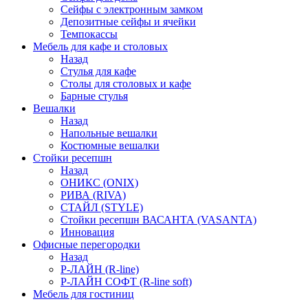
Сейфы с электронным замком
Депозитные сейфы и ячейки
Темпокассы
Мебель для кафе и столовых
Назад
Стулья для кафе
Столы для столовых и кафе
Барные стулья
Вешалки
Назад
Напольные вешалки
Костюмные вешалки
Стойки ресепшн
Назад
ОНИКС (ONIX)
РИВА (RIVA)
СТАЙЛ (STYLE)
Стойки ресепшн ВАСАНТА (VASANTA)
Инновация
Офисные перегородки
Назад
Р-ЛАЙН (R-line)
Р-ЛАЙН СОФТ (R-line soft)
Мебель для гостиниц