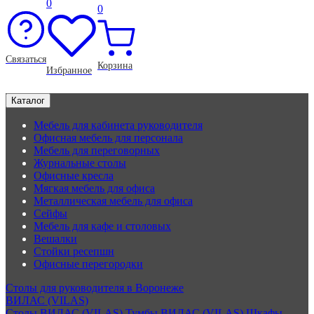
0
0
Связаться
Корзина
Избранное
Каталог
Мебель для кабинета руководителя
Офисная мебель для персонала
Мебель для переговорных
Журнальные столы
Офисные кресла
Мягкая мебель для офиса
Металлическая мебель для офиса
Сейфы
Мебель для кафе и столовых
Вешалки
Стойки ресепшн
Офисные перегородки
Столы для руководителя в Воронеже
ВИЛАС (VILAS)
Столы ВИЛАС (VILAS)
Тумбы ВИЛАС (VILAS)
Шкафы