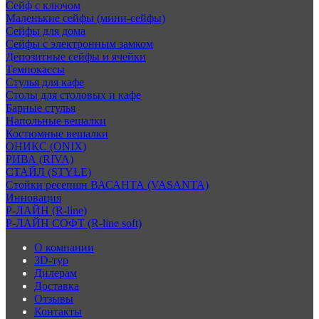
Сейф с ключом
Маленькие сейфы (мини-сейфы)
Сейфы для дома
Сейфы с электронным замком
Депозитные сейфы и ячейки
Темпокассы
Стулья для кафе
Столы для столовых и кафе
Барные стулья
Напольные вешалки
Костюмные вешалки
ОНИКС (ONIX)
РИВА (RIVA)
СТАЙЛ (STYLE)
Стойки ресепшн ВАСАНТА (VASANTA)
Инновация
Р-ЛАЙН (R-line)
Р-ЛАЙН СОФТ (R-line soft)
О компании
3D-тур
Дилерам
Доставка
Отзывы
Контакты