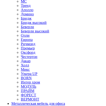
МС
Тренд
Аполло
Домино
Бридж
Бридж высокий
Беверли
Беверли высокий
Олли
Европа
Ричмонд
Премьер
Оксфорд
Честертон
Дакар
Холл
Микс
Ультра UP
BORN
Интер хром
МОДУЛЬ
ПРАЙМ
ФОРЕСТ
ВЕРМОНТ
Металлическая мебель для офиса