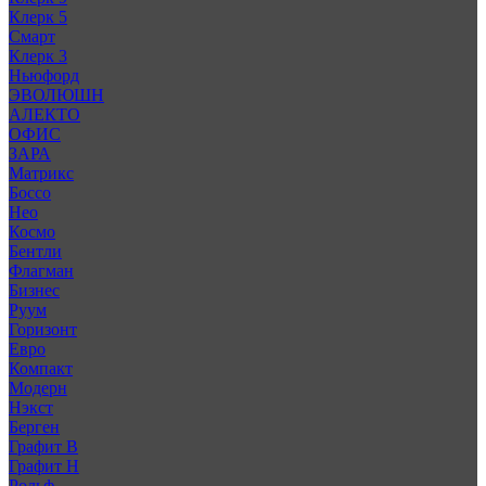
Клерк 5
Смарт
Клерк 3
Ньюфорд
ЭВОЛЮШН
АЛЕКТО
ОФИС
ЗАРА
Матрикс
Боссо
Нео
Космо
Бентли
Флагман
Бизнес
Руум
Горизонт
Евро
Компакт
Модерн
Нэкст
Берген
Графит В
Графит Н
Рольф