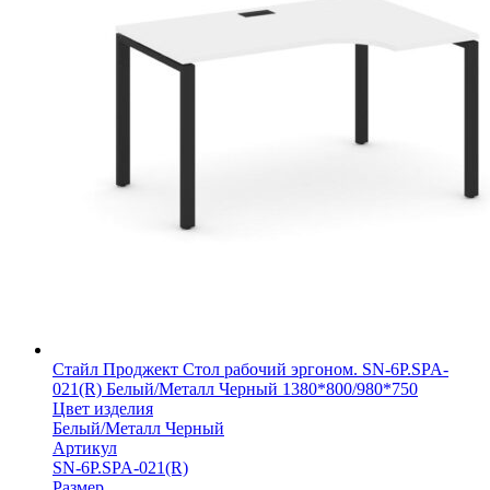
Стайл Проджект Стол рабочий эргоном. SN-6P.SPA-
021(R) Белый/Металл Черный 1380*800/980*750
Цвет изделия
Белый/Металл Черный
Артикул
SN-6P.SPA-021(R)
Размер