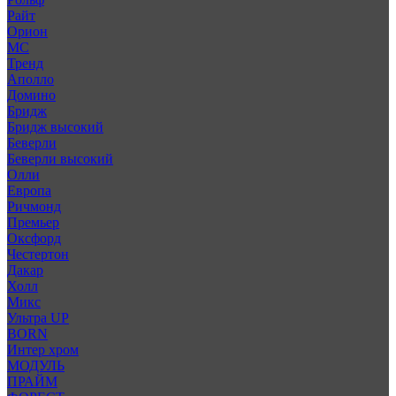
Райт
Орион
МС
Тренд
Аполло
Домино
Бридж
Бридж высокий
Беверли
Беверли высокий
Олли
Европа
Ричмонд
Премьер
Оксфорд
Честертон
Дакар
Холл
Микс
Ультра UP
BORN
Интер хром
МОДУЛЬ
ПРАЙМ