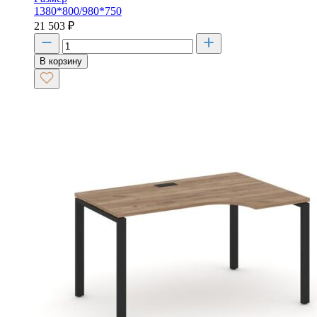
1380*800/980*750
21 503
₽
В корзину