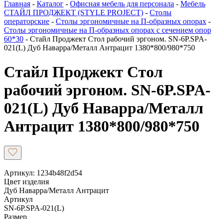
Главная
-
Каталог
-
Офисная мебель для персонала
-
Мебель
СТАЙЛ ПРОДЖЕКТ (STYLE PROJECT)
-
Столы
операторские
-
Столы эргономичные на П-образных опорах
-
Столы эргономичные на П-образных опорах с сечением опор
60*30
-
Стайл Проджект Стол рабочий эргоном. SN-6P.SPA-
021(L) Дуб Наварра/Металл Антрацит 1380*800/980*750
Стайл Проджект Стол
рабочий эргоном. SN-6P.SPA-
021(L) Дуб Наварра/Металл
Антрацит 1380*800/980*750
Артикул: 1234b48f2d54
Цвет изделия
Дуб Наварра/Металл Антрацит
Артикул
SN-6P.SPA-021(L)
Размер