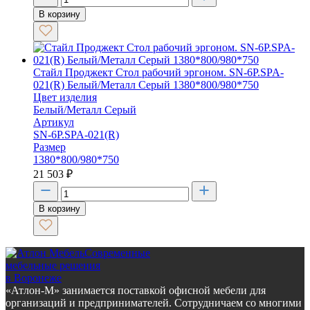
В корзину
Стайл Проджект Стол рабочий эргоном. SN-6P.SPA-
021(R) Белый/Металл Серый 1380*800/980*750
Цвет изделия
Белый/Металл Серый
Артикул
SN-6P.SPA-021(R)
Размер
1380*800/980*750
21 503
₽
В корзину
Современные
мебельные решения
в Воронеже
«Атлон-М» занимается поставкой офисной мебели для
организаций и предпринимателей. Сотрудничаем со многими