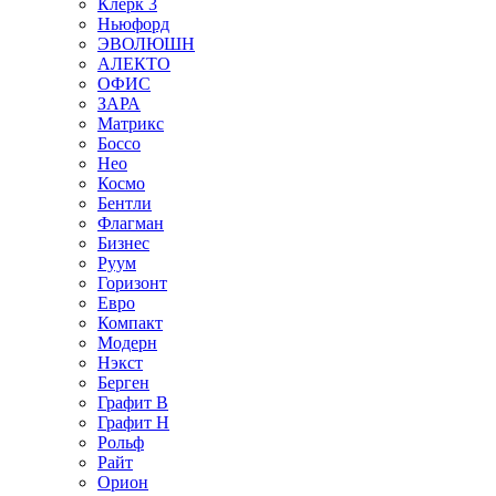
Клерк 3
Ньюфорд
ЭВОЛЮШН
АЛЕКТО
ОФИС
ЗАРА
Матрикс
Боссо
Нео
Космо
Бентли
Флагман
Бизнес
Руум
Горизонт
Евро
Компакт
Модерн
Нэкст
Берген
Графит В
Графит Н
Рольф
Райт
Орион