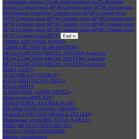
О-образных опорах
Столы переговорные на П-образных
опорах
Сечение опор 40*40
Сечение опор 50*50
Аксессуары
Приставные элементы
Сечение опор 40*40
Сечение опор
50*50
Сечение опор 60*30
Сечение опор 40*40
Сечение опор
50*50
Сечение опор 60*30
Сечение опор 40*40
Сечение опор
50*50
Сечение опор 60*30
Сечение опор 40*40
Сечение опор
50*50
Сечение опор 60*30
Ещё
ОНИКС ВУД (ONIX WOOD)
СЛИМ СИСТЕМ (SLIM SYSTEM)
МЕТАЛ СИСТЕМ (METAL SYSTEM) А-металл
МЕТАЛ СИСТЕМ (METAL SYSTEM) О-металл
МЕТАЛ СИСТЕМ (METAL SYSTEM) П-металл
ЛОФТ (LOFT)
ЭСТЕТИКА (ESTETIKA)
КОЛЛ-ЦЕНТР БЭЛЛ (BELL)
КОЛЛ-ЦЕНТР
ХОУМ ОФИС (HOME OFFICE)
Мини-кухня ФИТ (FIT)
ЛОКЕР ПЛЮС (LOCKER PLUS)
ШКАФЫ-КУПЕ МАРИС (MARIS)
МОБАЙЛ СИСТЕМ (MOBILE SYSTEM)
Мобильные столы ИКС ПУЛЛ (X-PULL)
РИВА МЕТАЛЛ (RIVA METAL)
АКСЕССУАРЫ НАВЕСНЫЕ
Мебель для кабинета