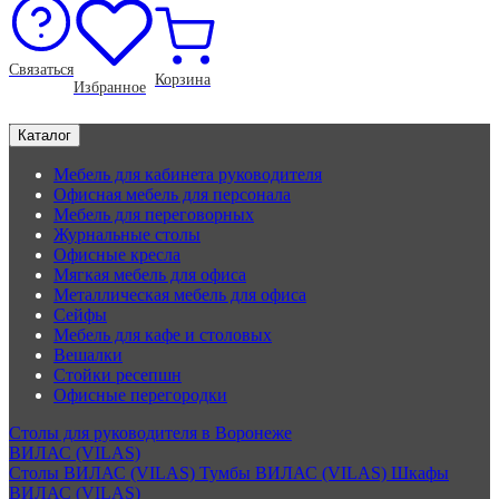
Связаться
Корзина
Избранное
Каталог
Мебель для кабинета руководителя
Офисная мебель для персонала
Мебель для переговорных
Журнальные столы
Офисные кресла
Мягкая мебель для офиса
Металлическая мебель для офиса
Сейфы
Мебель для кафе и столовых
Вешалки
Стойки ресепшн
Офисные перегородки
Столы для руководителя в Воронеже
ВИЛАС (VILAS)
Столы ВИЛАС (VILAS)
Тумбы ВИЛАС (VILAS)
Шкафы
ВИЛАС (VILAS)