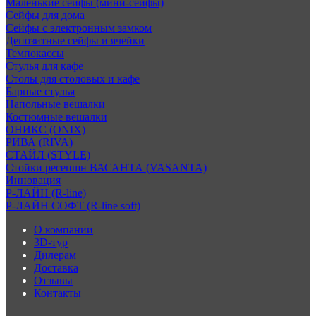
Маленькие сейфы (мини-сейфы)
Сейфы для дома
Сейфы с электронным замком
Депозитные сейфы и ячейки
Темпокассы
Стулья для кафе
Столы для столовых и кафе
Барные стулья
Напольные вешалки
Костюмные вешалки
ОНИКС (ONIX)
РИВА (RIVA)
СТАЙЛ (STYLE)
Стойки ресепшн ВАСАНТА (VASANTA)
Инновация
Р-ЛАЙН (R-line)
Р-ЛАЙН СОФТ (R-line soft)
О компании
3D-тур
Дилерам
Доставка
Отзывы
Контакты