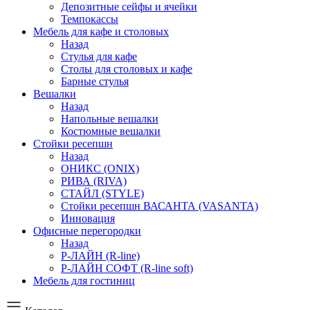
Депозитные сейфы и ячейки
Темпокассы
Мебель для кафе и столовых
Назад
Стулья для кафе
Столы для столовых и кафе
Барные стулья
Вешалки
Назад
Напольные вешалки
Костюмные вешалки
Стойки ресепшн
Назад
ОНИКС (ONIX)
РИВА (RIVA)
СТАЙЛ (STYLE)
Стойки ресепшн ВАСАНТА (VASANTA)
Инновация
Офисные перегородки
Назад
Р-ЛАЙН (R-line)
Р-ЛАЙН СОФТ (R-line soft)
Мебель для гостиниц