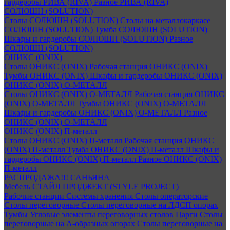
гардеробы РИВА (RIVA)
Разное РИВА (RIVA)
СОЛЮШН (SOLUTION)
Столы СОЛЮШН (SOLUTION)
Столы на металлокаркасе
СОЛЮШН (SOLUTION)
Тумба СОЛЮШН (SOLUTION)
Шкафы и гардеробы СОЛЮШН (SOLUTION)
Разное
СОЛЮШН (SOLUTION)
ОНИКС (ONIX)
Столы ОНИКС (ONIX)
Рабочая станция ОНИКС (ONIX)
Тумбы ОНИКС (ONIX)
Шкафы и гардеробы ОНИКС (ONIX)
ОНИКС (ONIX) O-МЕТАЛЛ
Столы ОНИКС (ONIX) O-МЕТАЛЛ
Рабочая станция ОНИКС
(ONIX) O-МЕТАЛЛ
Тумбы ОНИКС (ONIX) O-МЕТАЛЛ
Шкафы и гардеробы ОНИКС (ONIX) O-МЕТАЛЛ
Разное
ОНИКС (ONIX) O-МЕТАЛЛ
ОНИКС (ONIX) П-металл
Столы ОНИКС (ONIX) П-металл
Рабочая станция ОНИКС
(ONIX) П-металл
Тумба ОНИКС (ONIX) П-металл
Шкафы и
гардеробы ОНИКС (ONIX) П-металл
Разное ОНИКС (ONIX)
П-металл
РАСПРОДАЖА!!! САНЬЯНА
Мебель СТАЙЛ ПРОДЖЕКТ (STYLE PROJECT)
Рабочие станции
Системы хранения
Столы операторские
Столы переговорные
Столы переговорные на ЛДСП опорах
Тумбы
Угловые элементы переговорных столов
Царги
Столы
переговорные на А-образных опорах
Столы переговорные на