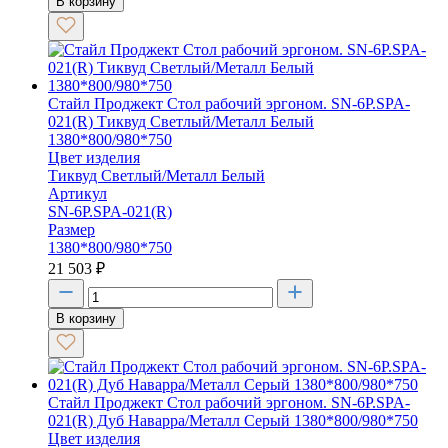
В корзину
Стайл Проджект Стол рабочий эргоном. SN-6P.SPA-
021(R) Тиквуд Светлый/Металл Белый
1380*800/980*750
Цвет изделия
Тиквуд Светлый/Металл Белый
Артикул
SN-6P.SPA-021(R)
Размер
1380*800/980*750
21 503
₽
В корзину
Стайл Проджект Стол рабочий эргоном. SN-6P.SPA-
021(R) Дуб Наварра/Металл Серый 1380*800/980*750
Цвет изделия