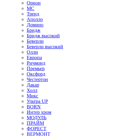
Орион
МС
Тренд
Аполло
Домино
Бридж
Бридж высокий
Беверли
Беверли высокий
Олли
Европа
Ричмонд
Премьер
Оксфорд
Честертон
Дакар
Холл
Микс
Ультра UP
BORN
Интер хром
МОДУЛЬ
ПРАЙМ
ФОРЕСТ
ВЕРМОНТ