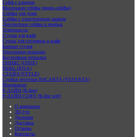
Сейф с ключом
Маленькие сейфы (мини-сейфы)
Сейфы для дома
Сейфы с электронным замком
Депозитные сейфы и ячейки
Темпокассы
Стулья для кафе
Столы для столовых и кафе
Барные стулья
Напольные вешалки
Костюмные вешалки
ОНИКС (ONIX)
РИВА (RIVA)
СТАЙЛ (STYLE)
Стойки ресепшн ВАСАНТА (VASANTA)
Инновация
Р-ЛАЙН (R-line)
Р-ЛАЙН СОФТ (R-line soft)
О компании
3D-тур
Дилерам
Доставка
Отзывы
Контакты