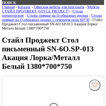
ПОИСК
Главная
-
Каталог
-
Офисная мебель для персонала
-
Мебель
СТАЙЛ ПРОДЖЕКТ (STYLE PROJECT)
-
Столы
операторские
-
Столы прямые на О-образных опорах
-
Столы
прямые на О-образных опорах с сечением опор 60*30
-
Стайл
Проджект Стол письменный SN-6O.SP-013 Акация Лорка/
Металл Белый 1380*700*750
Стайл Проджект Стол
письменный SN-6O.SP-013
Акация Лорка/Металл
Белый 1380*700*750