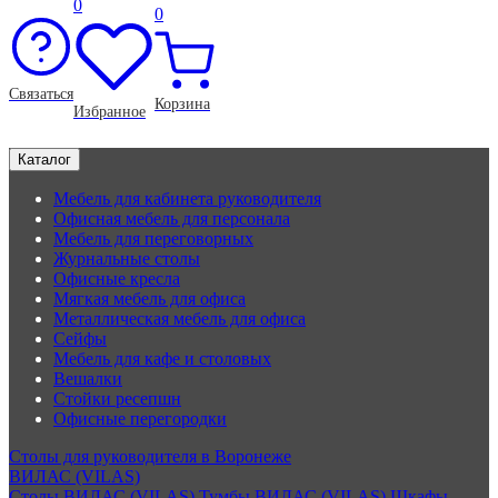
0
0
Связаться
Корзина
Избранное
Каталог
Мебель для кабинета руководителя
Офисная мебель для персонала
Мебель для переговорных
Журнальные столы
Офисные кресла
Мягкая мебель для офиса
Металлическая мебель для офиса
Сейфы
Мебель для кафе и столовых
Вешалки
Стойки ресепшн
Офисные перегородки
Столы для руководителя в Воронеже
ВИЛАС (VILAS)
Столы ВИЛАС (VILAS)
Тумбы ВИЛАС (VILAS)
Шкафы