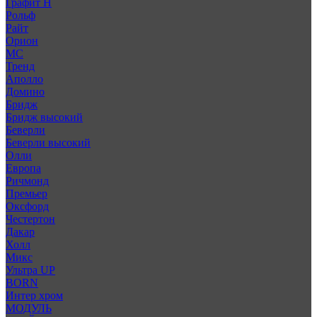
Графит Н
Рольф
Райт
Орион
МС
Тренд
Аполло
Домино
Бридж
Бридж высокий
Беверли
Беверли высокий
Олли
Европа
Ричмонд
Премьер
Оксфорд
Честертон
Дакар
Холл
Микс
Ультра UP
BORN
Интер хром
МОДУЛЬ