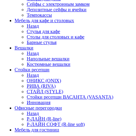
Сейфы с электронным замком
Депозитные сейфы и ячейки
Темпокассы
Мебель для кафе и столовых
Назад
Стулья для кафе
Столы для столовых и кафе
Барные стулья
Вешалки
Назад
Напольные вешалки
Костюмные вешалки
Стойки ресепшн
Назад
ОНИКС (ONIX)
РИВА (RIVA)
СТАЙЛ (STYLE)
Стойки ресепшн ВАСАНТА (VASANTA)
Инновация
Офисные перегородки
Назад
Р-ЛАЙН (R-line)
Р-ЛАЙН СОФТ (R-line soft)
Мебель для гостиниц