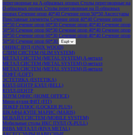
переговорные на А-образных опорах
Столы переговорные на
О-образных опорах
Столы переговорные на П-образных
опорах
Сечение опор 40*40
Сечение опор 50*50
Аксессуары
Приставные элементы
Сечение опор 40*40
Сечение опор
50*50
Сечение опор 60*30
Сечение опор 40*40
Сечение опор
50*50
Сечение опор 60*30
Сечение опор 40*40
Сечение опор
50*50
Сечение опор 60*30
Сечение опор 40*40
Сечение опор
50*50
Сечение опор 60*30
Ещё
ОНИКС ВУД (ONIX WOOD)
СЛИМ СИСТЕМ (SLIM SYSTEM)
МЕТАЛ СИСТЕМ (METAL SYSTEM) А-металл
МЕТАЛ СИСТЕМ (METAL SYSTEM) О-металл
МЕТАЛ СИСТЕМ (METAL SYSTEM) П-металл
ЛОФТ (LOFT)
ЭСТЕТИКА (ESTETIKA)
КОЛЛ-ЦЕНТР БЭЛЛ (BELL)
КОЛЛ-ЦЕНТР
ХОУМ ОФИС (HOME OFFICE)
Мини-кухня ФИТ (FIT)
ЛОКЕР ПЛЮС (LOCKER PLUS)
ШКАФЫ-КУПЕ МАРИС (MARIS)
МОБАЙЛ СИСТЕМ (MOBILE SYSTEM)
Мобильные столы ИКС ПУЛЛ (X-PULL)
РИВА МЕТАЛЛ (RIVA METAL)
АКСЕССУАРЫ НАВЕСНЫЕ