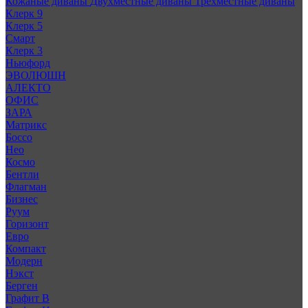
Кожаные диваны
Двухместные диваны
Трехместные диваны
Клерк 9
Клерк 5
Смарт
Клерк 3
Ньюфорд
ЭВОЛЮШН
АЛЕКТО
ОФИС
ЗАРА
Матрикс
Боссо
Нео
Космо
Бентли
Флагман
Бизнес
Руум
Горизонт
Евро
Компакт
Модерн
Нэкст
Берген
Графит В