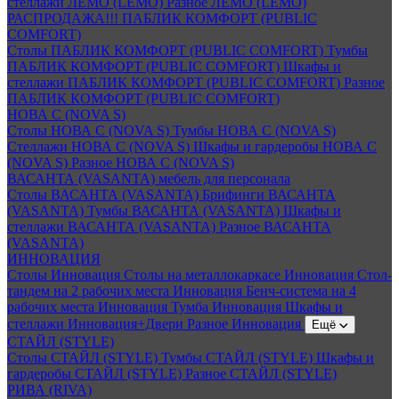
стеллажи ЛЕМО (LEMO)
Разное ЛЕМО (LEMO)
РАСПРОДАЖА!!! ПАБЛИК КОМФОРТ (PUBLIC
COMFORT)
Столы ПАБЛИК КОМФОРТ (PUBLIC COMFORT)
Тумбы
ПАБЛИК КОМФОРТ (PUBLIC COMFORT)
Шкафы и
стеллажи ПАБЛИК КОМФОРТ (PUBLIC COMFORT)
Разное
ПАБЛИК КОМФОРТ (PUBLIC COMFORT)
НОВА С (NOVA S)
Столы НОВА С (NOVA S)
Тумбы НОВА С (NOVA S)
Стеллажи НОВА С (NOVA S)
Шкафы и гардеробы НОВА С
(NOVA S)
Разное НОВА С (NOVA S)
ВАСАНТА (VASANTA) мебель для персонала
Столы ВАСАНТА (VASANTA)
Брифинги ВАСАНТА
(VASANTA)
Тумбы ВАСАНТА (VASANTA)
Шкафы и
стеллажи ВАСАНТА (VASANTA)
Разное ВАСАНТА
(VASANTA)
ИННОВАЦИЯ
Столы Инновация
Столы на металлокаркасе Инновация
Стол-
тандем на 2 рабочих места Инновация
Бенч-система на 4
рабочих места Инновация
Тумба Инновация
Шкафы и
стеллажи Инновация+Двери
Разное Инновация
Ещё
СТАЙЛ (STYLE)
Столы СТАЙЛ (STYLE)
Тумбы СТАЙЛ (STYLE)
Шкафы и
гардеробы СТАЙЛ (STYLE)
Разное СТАЙЛ (STYLE)
РИВА (RIVA)