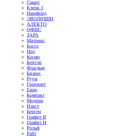
Смарт
Клерк 3
Ньюфорд
ЭВОЛЮШН
АЛЕКТО
ОФИС
ЗАРА
Матрикс
Боссо
Нео
Космо
Бентли
Флагман
Бизнес
Руум
Горизонт
Евро
Компакт
Модерн
Нэкст
Берген
Графит В
Графит Н
Рольф
Райт