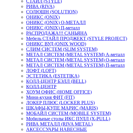
СТАЙЛ (STYLE)
РИВА (RIVA)
СОЛЮШН (SOLUTION)
ОНИКС (ONIX)
ОНИКС (ONIX) O-МЕТАЛЛ
ОНИКС (ONIX) П-металл
РАСПРОДАЖА!!! САНЬЯНА
Мебель СТАЙЛ ПРОДЖЕКТ (STYLE PROJECT)
ОНИКС ВУД (ONIX WOOD)
СЛИМ СИСТЕМ (SLIM SYSTEM)
МЕТАЛ СИСТЕМ (METAL SYSTEM) А-металл
МЕТАЛ СИСТЕМ (METAL SYSTEM) О-металл
МЕТАЛ СИСТЕМ (METAL SYSTEM) П-металл
ЛОФТ (LOFT)
ЭСТЕТИКА (ESTETIKA)
КОЛЛ-ЦЕНТР БЭЛЛ (BELL)
КОЛЛ-ЦЕНТР
ХОУМ ОФИС (HOME OFFICE)
Мини-кухня ФИТ (FIT)
ЛОКЕР ПЛЮС (LOCKER PLUS)
ШКАФЫ-КУПЕ МАРИС (MARIS)
МОБАЙЛ СИСТЕМ (MOBILE SYSTEM)
Мобильные столы ИКС ПУЛЛ (X-PULL)
РИВА МЕТАЛЛ (RIVA METAL)
АКСЕССУАРЫ НАВЕСНЫЕ