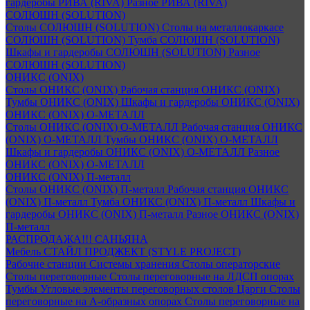
гардеробы РИВА (RIVA)
Разное РИВА (RIVA)
СОЛЮШН (SOLUTION)
Столы СОЛЮШН (SOLUTION)
Столы на металлокаркасе
СОЛЮШН (SOLUTION)
Тумба СОЛЮШН (SOLUTION)
Шкафы и гардеробы СОЛЮШН (SOLUTION)
Разное
СОЛЮШН (SOLUTION)
ОНИКС (ONIX)
Столы ОНИКС (ONIX)
Рабочая станция ОНИКС (ONIX)
Тумбы ОНИКС (ONIX)
Шкафы и гардеробы ОНИКС (ONIX)
ОНИКС (ONIX) O-МЕТАЛЛ
Столы ОНИКС (ONIX) O-МЕТАЛЛ
Рабочая станция ОНИКС
(ONIX) O-МЕТАЛЛ
Тумбы ОНИКС (ONIX) O-МЕТАЛЛ
Шкафы и гардеробы ОНИКС (ONIX) O-МЕТАЛЛ
Разное
ОНИКС (ONIX) O-МЕТАЛЛ
ОНИКС (ONIX) П-металл
Столы ОНИКС (ONIX) П-металл
Рабочая станция ОНИКС
(ONIX) П-металл
Тумба ОНИКС (ONIX) П-металл
Шкафы и
гардеробы ОНИКС (ONIX) П-металл
Разное ОНИКС (ONIX)
П-металл
РАСПРОДАЖА!!! САНЬЯНА
Мебель СТАЙЛ ПРОДЖЕКТ (STYLE PROJECT)
Рабочие станции
Системы хранения
Столы операторские
Столы переговорные
Столы переговорные на ЛДСП опорах
Тумбы
Угловые элементы переговорных столов
Царги
Столы
переговорные на А-образных опорах
Столы переговорные на