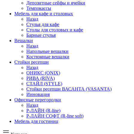
Депозитные сейфы и ячейки
Темпокассы
Мебель для кафе и столовых
Назад
Стулья для кафе
Столы для столовых и кафе
Барные стулья
Вешалки
Назад
Напольные вешалки
Костюмные вешалки
Стойки ресепшн
Назад
ОНИКС (ONIX)
РИВА (RIVA)
СТАЙЛ (STYLE)
Стойки ресепшн ВАСАНТА (VASANTA)
Инновация
Офисные перегородки
Назад
Р-ЛАЙН (R-line)
Р-ЛАЙН СОФТ (R-line soft)
Мебель для гостиниц