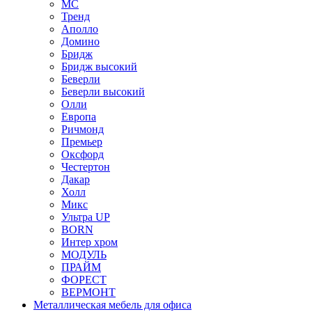
МС
Тренд
Аполло
Домино
Бридж
Бридж высокий
Беверли
Беверли высокий
Олли
Европа
Ричмонд
Премьер
Оксфорд
Честертон
Дакар
Холл
Микс
Ультра UP
BORN
Интер хром
МОДУЛЬ
ПРАЙМ
ФОРЕСТ
ВЕРМОНТ
Металлическая мебель для офиса