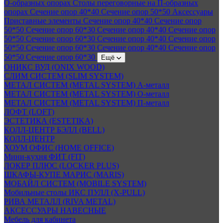
О-образных опорах
Столы переговорные на П-образных
опорах
Сечение опор 40*40
Сечение опор 50*50
Аксессуары
Приставные элементы
Сечение опор 40*40
Сечение опор
50*50
Сечение опор 60*30
Сечение опор 40*40
Сечение опор
50*50
Сечение опор 60*30
Сечение опор 40*40
Сечение опор
50*50
Сечение опор 60*30
Сечение опор 40*40
Сечение опор
50*50
Сечение опор 60*30
Ещё
ОНИКС ВУД (ONIX WOOD)
СЛИМ СИСТЕМ (SLIM SYSTEM)
МЕТАЛ СИСТЕМ (METAL SYSTEM) А-металл
МЕТАЛ СИСТЕМ (METAL SYSTEM) О-металл
МЕТАЛ СИСТЕМ (METAL SYSTEM) П-металл
ЛОФТ (LOFT)
ЭСТЕТИКА (ESTETIKA)
КОЛЛ-ЦЕНТР БЭЛЛ (BELL)
КОЛЛ-ЦЕНТР
ХОУМ ОФИС (HOME OFFICE)
Мини-кухня ФИТ (FIT)
ЛОКЕР ПЛЮС (LOCKER PLUS)
ШКАФЫ-КУПЕ МАРИС (MARIS)
МОБАЙЛ СИСТЕМ (MOBILE SYSTEM)
Мобильные столы ИКС ПУЛЛ (X-PULL)
РИВА МЕТАЛЛ (RIVA METAL)
АКСЕССУАРЫ НАВЕСНЫЕ
Мебель для кабинета