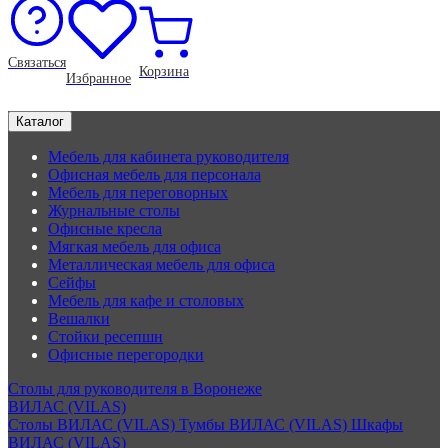
Связаться
Корзина
Избранное
Каталог
Мебель для кабинета руководителя
Офисная мебель для персонала
Мебель для переговорных
Журнальные столы
Офисные кресла
Мягкая мебель для офиса
Металлическая мебель для офиса
Сейфы
Мебель для кафе и столовых
Вешалки
Стойки ресепшн
Офисные перегородки
Столы для руководителя в Воронеже
ВИЛАС (VILAS)
Столы ВИЛАС (VILAS)
Тумбы ВИЛАС (VILAS)
Шкафы
ВИЛАС (VILAS)