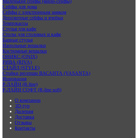
Маленькие сейфы (мини-сейфы)
Сейфы для дома
Сейфы с электронным замком
Депозитные сейфы и ячейки
Темпокассы
Стулья для кафе
Столы для столовых и кафе
Барные стулья
Напольные вешалки
Костюмные вешалки
ОНИКС (ONIX)
РИВА (RIVA)
СТАЙЛ (STYLE)
Стойки ресепшн ВАСАНТА (VASANTA)
Инновация
Р-ЛАЙН (R-line)
Р-ЛАЙН СОФТ (R-line soft)
О компании
3D-тур
Дилерам
Доставка
Отзывы
Контакты