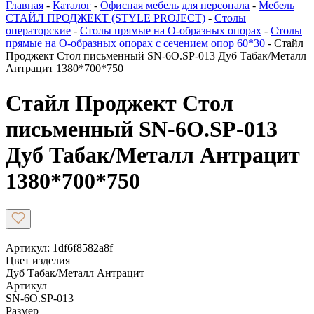
Главная
-
Каталог
-
Офисная мебель для персонала
-
Мебель
СТАЙЛ ПРОДЖЕКТ (STYLE PROJECT)
-
Столы
операторские
-
Столы прямые на О-образных опорах
-
Столы
прямые на О-образных опорах с сечением опор 60*30
-
Стайл
Проджект Стол письменный SN-6O.SP-013 Дуб Табак/Металл
Антрацит 1380*700*750
Стайл Проджект Стол
письменный SN-6O.SP-013
Дуб Табак/Металл Антрацит
1380*700*750
Артикул: 1df6f8582a8f
Цвет изделия
Дуб Табак/Металл Антрацит
Артикул
SN-6O.SP-013
Размер