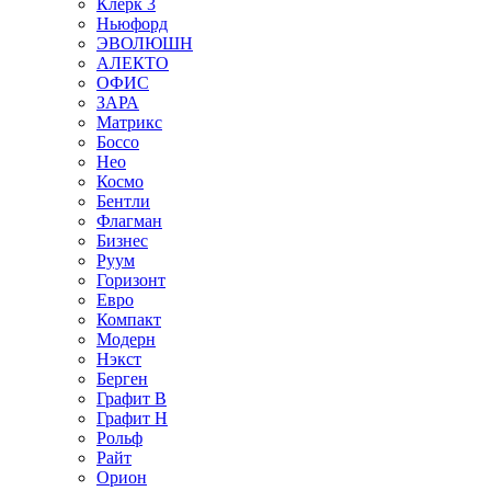
Клерк 3
Ньюфорд
ЭВОЛЮШН
АЛЕКТО
ОФИС
ЗАРА
Матрикс
Боссо
Нео
Космо
Бентли
Флагман
Бизнес
Руум
Горизонт
Евро
Компакт
Модерн
Нэкст
Берген
Графит В
Графит Н
Рольф
Райт
Орион