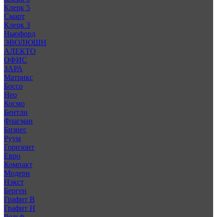
Клерк 5
Смарт
Клерк 3
Ньюфорд
ЭВОЛЮШН
АЛЕКТО
ОФИС
ЗАРА
Матрикс
Боссо
Нео
Космо
Бентли
Флагман
Бизнес
Руум
Горизонт
Евро
Компакт
Модерн
Нэкст
Берген
Графит В
Графит Н
Рольф