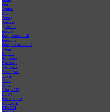
Райт
Орион
МС
Тренд
Аполло
Домино
Бридж
Бридж высокий
Беверли
Беверли высокий
Олли
Европа
Ричмонд
Премьер
Оксфорд
Честертон
Дакар
Холл
Микс
Ультра UP
BORN
Интер хром
МОДУЛЬ
ПРАЙМ