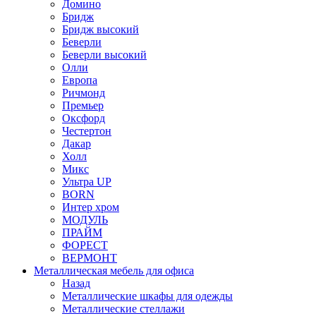
Домино
Бридж
Бридж высокий
Беверли
Беверли высокий
Олли
Европа
Ричмонд
Премьер
Оксфорд
Честертон
Дакар
Холл
Микс
Ультра UP
BORN
Интер хром
МОДУЛЬ
ПРАЙМ
ФОРЕСТ
ВЕРМОНТ
Металлическая мебель для офиса
Назад
Металлические шкафы для одежды
Металлические стеллажи