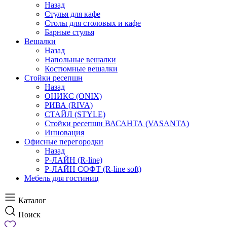
Назад
Стулья для кафе
Столы для столовых и кафе
Барные стулья
Вешалки
Назад
Напольные вешалки
Костюмные вешалки
Стойки ресепшн
Назад
ОНИКС (ONIX)
РИВА (RIVA)
СТАЙЛ (STYLE)
Стойки ресепшн ВАСАНТА (VASANTA)
Инновация
Офисные перегородки
Назад
Р-ЛАЙН (R-line)
Р-ЛАЙН СОФТ (R-line soft)
Мебель для гостиниц
Каталог
Поиск