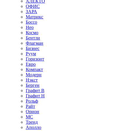
АЛЕКТО
ОФИС
ЗАРА
Матрикс
Боссо
Нео
Космо
Бентли
Флагман
Бизнес
Руум
Горизонт
Евро
Компакт
Модерн
Нэкст
Берген
Графит В
Графит Н
Рольф
Райт
Орион
МС
Тренд
Аполло