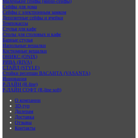
Маленькие сейфы (мини-сейфы)
Сейфы для дома
Сейфы с электронным замком
Депозитные сейфы и ячейки
Темпокассы
Стулья для кафе
Столы для столовых и кафе
Барные стулья
Напольные вешалки
Костюмные вешалки
ОНИКС (ONIX)
РИВА (RIVA)
СТАЙЛ (STYLE)
Стойки ресепшн ВАСАНТА (VASANTA)
Инновация
Р-ЛАЙН (R-line)
Р-ЛАЙН СОФТ (R-line soft)
О компании
3D-тур
Дилерам
Доставка
Отзывы
Контакты