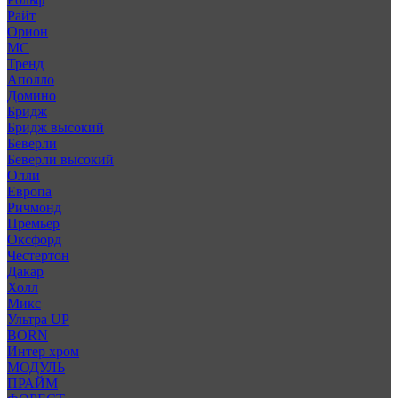
Райт
Орион
МС
Тренд
Аполло
Домино
Бридж
Бридж высокий
Беверли
Беверли высокий
Олли
Европа
Ричмонд
Премьер
Оксфорд
Честертон
Дакар
Холл
Микс
Ультра UP
BORN
Интер хром
МОДУЛЬ
ПРАЙМ