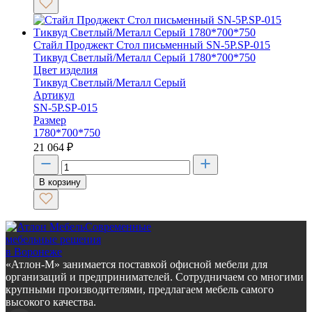
Стайл Проджект Стол письменный SN-5P.SP-015
Тиквуд Светлый/Металл Серый 1780*700*750
Цвет изделия
Тиквуд Светлый/Металл Серый
Артикул
SN-5P.SP-015
Размер
1780*700*750
21 064
₽
В корзину
Современные
мебельные решения
в Воронеже
«Атлон-М» занимается поставкой офисной мебели для
организаций и предпринимателей. Сотрудничаем со многими
крупными производителями, предлагаем мебель самого
высокого качества.