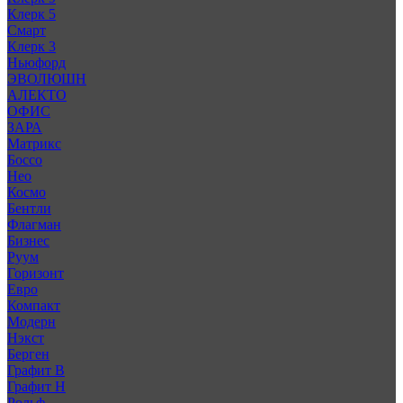
Клерк 5
Смарт
Клерк 3
Ньюфорд
ЭВОЛЮШН
АЛЕКТО
ОФИС
ЗАРА
Матрикс
Боссо
Нео
Космо
Бентли
Флагман
Бизнес
Руум
Горизонт
Евро
Компакт
Модерн
Нэкст
Берген
Графит В
Графит Н
Рольф