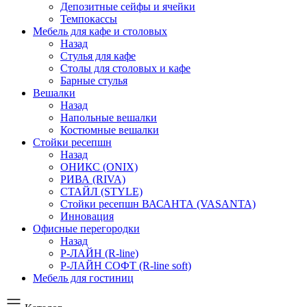
Депозитные сейфы и ячейки
Темпокассы
Мебель для кафе и столовых
Назад
Стулья для кафе
Столы для столовых и кафе
Барные стулья
Вешалки
Назад
Напольные вешалки
Костюмные вешалки
Стойки ресепшн
Назад
ОНИКС (ONIX)
РИВА (RIVA)
СТАЙЛ (STYLE)
Стойки ресепшн ВАСАНТА (VASANTA)
Инновация
Офисные перегородки
Назад
Р-ЛАЙН (R-line)
Р-ЛАЙН СОФТ (R-line soft)
Мебель для гостиниц