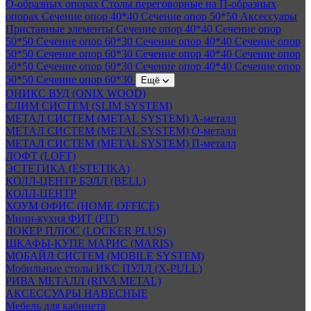
О-образных опорах
Столы переговорные на П-образных
опорах
Сечение опор 40*40
Сечение опор 50*50
Аксессуары
Приставные элементы
Сечение опор 40*40
Сечение опор
50*50
Сечение опор 60*30
Сечение опор 40*40
Сечение опор
50*50
Сечение опор 60*30
Сечение опор 40*40
Сечение опор
50*50
Сечение опор 60*30
Сечение опор 40*40
Сечение опор
50*50
Сечение опор 60*30
Ещё
ОНИКС ВУД (ONIX WOOD)
СЛИМ СИСТЕМ (SLIM SYSTEM)
МЕТАЛ СИСТЕМ (METAL SYSTEM) А-металл
МЕТАЛ СИСТЕМ (METAL SYSTEM) О-металл
МЕТАЛ СИСТЕМ (METAL SYSTEM) П-металл
ЛОФТ (LOFT)
ЭСТЕТИКА (ESTETIKA)
КОЛЛ-ЦЕНТР БЭЛЛ (BELL)
КОЛЛ-ЦЕНТР
ХОУМ ОФИС (HOME OFFICE)
Мини-кухня ФИТ (FIT)
ЛОКЕР ПЛЮС (LOCKER PLUS)
ШКАФЫ-КУПЕ МАРИС (MARIS)
МОБАЙЛ СИСТЕМ (MOBILE SYSTEM)
Мобильные столы ИКС ПУЛЛ (X-PULL)
РИВА МЕТАЛЛ (RIVA METAL)
АКСЕССУАРЫ НАВЕСНЫЕ
Мебель для кабинета