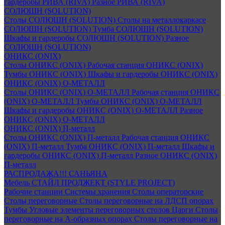
гардеробы РИВА (RIVA)
Разное РИВА (RIVA)
СОЛЮШН (SOLUTION)
Столы СОЛЮШН (SOLUTION)
Столы на металлокаркасе
СОЛЮШН (SOLUTION)
Тумба СОЛЮШН (SOLUTION)
Шкафы и гардеробы СОЛЮШН (SOLUTION)
Разное
СОЛЮШН (SOLUTION)
ОНИКС (ONIX)
Столы ОНИКС (ONIX)
Рабочая станция ОНИКС (ONIX)
Тумбы ОНИКС (ONIX)
Шкафы и гардеробы ОНИКС (ONIX)
ОНИКС (ONIX) O-МЕТАЛЛ
Столы ОНИКС (ONIX) O-МЕТАЛЛ
Рабочая станция ОНИКС
(ONIX) O-МЕТАЛЛ
Тумбы ОНИКС (ONIX) O-МЕТАЛЛ
Шкафы и гардеробы ОНИКС (ONIX) O-МЕТАЛЛ
Разное
ОНИКС (ONIX) O-МЕТАЛЛ
ОНИКС (ONIX) П-металл
Столы ОНИКС (ONIX) П-металл
Рабочая станция ОНИКС
(ONIX) П-металл
Тумба ОНИКС (ONIX) П-металл
Шкафы и
гардеробы ОНИКС (ONIX) П-металл
Разное ОНИКС (ONIX)
П-металл
РАСПРОДАЖА!!! САНЬЯНА
Мебель СТАЙЛ ПРОДЖЕКТ (STYLE PROJECT)
Рабочие станции
Системы хранения
Столы операторские
Столы переговорные
Столы переговорные на ЛДСП опорах
Тумбы
Угловые элементы переговорных столов
Царги
Столы
переговорные на А-образных опорах
Столы переговорные на