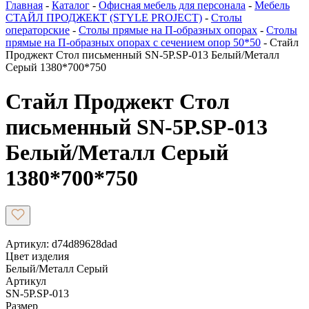
Главная
-
Каталог
-
Офисная мебель для персонала
-
Мебель
СТАЙЛ ПРОДЖЕКТ (STYLE PROJECT)
-
Столы
операторские
-
Столы прямые на П-образных опорах
-
Столы
прямые на П-образных опорах с сечением опор 50*50
-
Стайл
Проджект Стол письменный SN-5P.SP-013 Белый/Металл
Серый 1380*700*750
Стайл Проджект Стол
письменный SN-5P.SP-013
Белый/Металл Серый
1380*700*750
Артикул: d74d89628dad
Цвет изделия
Белый/Металл Серый
Артикул
SN-5P.SP-013
Размер