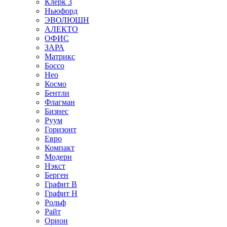
Клерк 3
Ньюфорд
ЭВОЛЮШН
АЛЕКТО
ОФИС
ЗАРА
Матрикс
Боссо
Нео
Космо
Бентли
Флагман
Бизнес
Руум
Горизонт
Евро
Компакт
Модерн
Нэкст
Берген
Графит В
Графит Н
Рольф
Райт
Орион