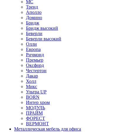
МС
Тренд
Аполло
Домино
Бридж
Бридж высокий
Беверли
Беверли высокий
Олли
Европа
Ричмонд
Премьер
Оксфорд
Честертон
Дакар
Холл
Микс
Ультра UP
BORN
Интер хром
МОДУЛЬ
ПРАЙМ
ФОРЕСТ
ВЕРМОНТ
Металлическая мебель для офиса