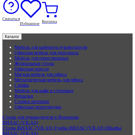
Связаться
Корзина
Избранное
Каталог
Мебель для кабинета руководителя
Офисная мебель для персонала
Мебель для переговорных
Журнальные столы
Офисные кресла
Мягкая мебель для офиса
Металлическая мебель для офиса
Сейфы
Мебель для кафе и столовых
Вешалки
Стойки ресепшн
Офисные перегородки
Столы для руководителя в Воронеже
ВИЛАС (VILAS)
Столы ВИЛАС (VILAS)
Тумбы ВИЛАС (VILAS)
Шкафы
ВИЛАС (VILAS)