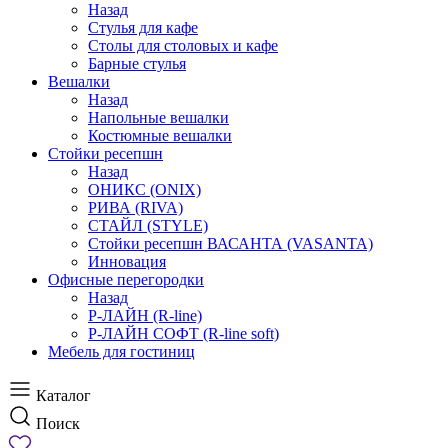
Назад
Стулья для кафе
Столы для столовых и кафе
Барные стулья
Вешалки
Назад
Напольные вешалки
Костюмные вешалки
Стойки ресепшн
Назад
ОНИКС (ONIX)
РИВА (RIVA)
СТАЙЛ (STYLE)
Стойки ресепшн ВАСАНТА (VASANTA)
Инновация
Офисные перегородки
Назад
Р-ЛАЙН (R-line)
Р-ЛАЙН СОФТ (R-line soft)
Мебель для гостиниц
Каталог
Поиск