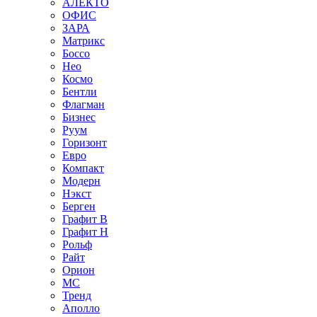
АЛЕКТО
ОФИС
ЗАРА
Матрикс
Боссо
Нео
Космо
Бентли
Флагман
Бизнес
Руум
Горизонт
Евро
Компакт
Модерн
Нэкст
Берген
Графит В
Графит Н
Рольф
Райт
Орион
МС
Тренд
Аполло