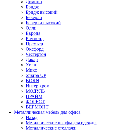
Домино
Бридж
Бридж высокий
Беверли
Беверли высокий
Олли
Европа
Ричмонд
Премьер
Оксфорд
Честертон
Дакар
Холл
Микс
Ультра UP
BORN
Интер хром
МОДУЛЬ
ПРАЙМ
ФОРЕСТ
ВЕРМОНТ
Металлическая мебель для офиса
Назад
Металлические шкафы для одежды
Металлические стеллажи