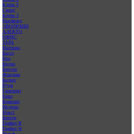
Клерк 5
Смарт
Клерк 3
Ньюфорд
ЭВОЛЮШН
АЛЕКТО
ОФИС
ЗАРА
Матрикс
Боссо
Нео
Космо
Бентли
Флагман
Бизнес
Руум
Горизонт
Евро
Компакт
Модерн
Нэкст
Берген
Графит В
Графит Н
Рольф