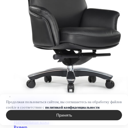
Кресло Batisto (Батисто)
Продолжая пользоваться сайтом, вы соглашаетесь на обработку файлов
Артикул
cookie в соответствии с
политикой конфиденциальности
.
A2018
Принять
Материал
Натуральная кожа
Размер