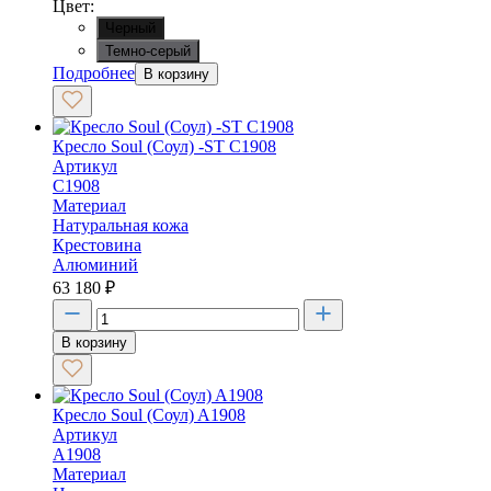
Цвет:
Черный
Темно-серый
Подробнее
В корзину
Кресло Soul (Соул) -ST С1908
Артикул
С1908
Материал
Натуральная кожа
Крестовина
Алюминий
63 180
₽
В корзину
Кресло Soul (Соул) A1908
Артикул
A1908
Материал