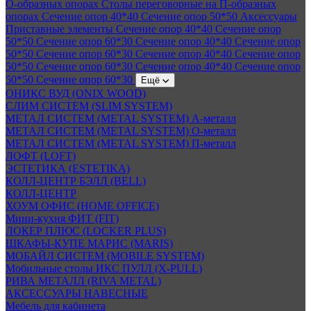
О-образных опорах
Столы переговорные на П-образных
опорах
Сечение опор 40*40
Сечение опор 50*50
Аксессуары
Приставные элементы
Сечение опор 40*40
Сечение опор
50*50
Сечение опор 60*30
Сечение опор 40*40
Сечение опор
50*50
Сечение опор 60*30
Сечение опор 40*40
Сечение опор
50*50
Сечение опор 60*30
Сечение опор 40*40
Сечение опор
50*50
Сечение опор 60*30
Ещё
ОНИКС ВУД (ONIX WOOD)
СЛИМ СИСТЕМ (SLIM SYSTEM)
МЕТАЛ СИСТЕМ (METAL SYSTEM) А-металл
МЕТАЛ СИСТЕМ (METAL SYSTEM) О-металл
МЕТАЛ СИСТЕМ (METAL SYSTEM) П-металл
ЛОФТ (LOFT)
ЭСТЕТИКА (ESTETIKA)
КОЛЛ-ЦЕНТР БЭЛЛ (BELL)
КОЛЛ-ЦЕНТР
ХОУМ ОФИС (HOME OFFICE)
Мини-кухня ФИТ (FIT)
ЛОКЕР ПЛЮС (LOCKER PLUS)
ШКАФЫ-КУПЕ МАРИС (MARIS)
МОБАЙЛ СИСТЕМ (MOBILE SYSTEM)
Мобильные столы ИКС ПУЛЛ (X-PULL)
РИВА МЕТАЛЛ (RIVA METAL)
АКСЕССУАРЫ НАВЕСНЫЕ
Мебель для кабинета