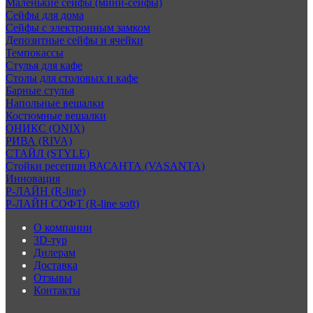
Маленькие сейфы (мини-сейфы)
Сейфы для дома
Сейфы с электронным замком
Депозитные сейфы и ячейки
Темпокассы
Стулья для кафе
Столы для столовых и кафе
Барные стулья
Напольные вешалки
Костюмные вешалки
ОНИКС (ONIX)
РИВА (RIVA)
СТАЙЛ (STYLE)
Стойки ресепшн ВАСАНТА (VASANTA)
Инновация
Р-ЛАЙН (R-line)
Р-ЛАЙН СОФТ (R-line soft)
О компании
3D-тур
Дилерам
Доставка
Отзывы
Контакты