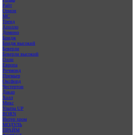
Райт
Орион
МС
Тренд
Аполло
Домино
Бридж
Бридж высокий
Беверли
Беверли высокий
Олли
Европа
Ричмонд
Премьер
Оксфорд
Честертон
Дакар
Холл
Микс
Ультра UP
BORN
Интер хром
МОДУЛЬ
ПРАЙМ