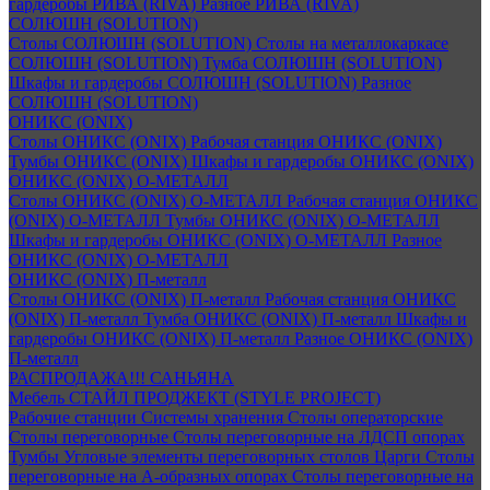
гардеробы РИВА (RIVA)
Разное РИВА (RIVA)
СОЛЮШН (SOLUTION)
Столы СОЛЮШН (SOLUTION)
Столы на металлокаркасе
СОЛЮШН (SOLUTION)
Тумба СОЛЮШН (SOLUTION)
Шкафы и гардеробы СОЛЮШН (SOLUTION)
Разное
СОЛЮШН (SOLUTION)
ОНИКС (ONIX)
Столы ОНИКС (ONIX)
Рабочая станция ОНИКС (ONIX)
Тумбы ОНИКС (ONIX)
Шкафы и гардеробы ОНИКС (ONIX)
ОНИКС (ONIX) O-МЕТАЛЛ
Столы ОНИКС (ONIX) O-МЕТАЛЛ
Рабочая станция ОНИКС
(ONIX) O-МЕТАЛЛ
Тумбы ОНИКС (ONIX) O-МЕТАЛЛ
Шкафы и гардеробы ОНИКС (ONIX) O-МЕТАЛЛ
Разное
ОНИКС (ONIX) O-МЕТАЛЛ
ОНИКС (ONIX) П-металл
Столы ОНИКС (ONIX) П-металл
Рабочая станция ОНИКС
(ONIX) П-металл
Тумба ОНИКС (ONIX) П-металл
Шкафы и
гардеробы ОНИКС (ONIX) П-металл
Разное ОНИКС (ONIX)
П-металл
РАСПРОДАЖА!!! САНЬЯНА
Мебель СТАЙЛ ПРОДЖЕКТ (STYLE PROJECT)
Рабочие станции
Системы хранения
Столы операторские
Столы переговорные
Столы переговорные на ЛДСП опорах
Тумбы
Угловые элементы переговорных столов
Царги
Столы
переговорные на А-образных опорах
Столы переговорные на