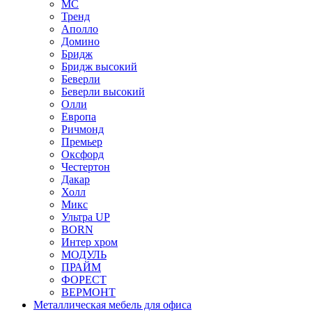
МС
Тренд
Аполло
Домино
Бридж
Бридж высокий
Беверли
Беверли высокий
Олли
Европа
Ричмонд
Премьер
Оксфорд
Честертон
Дакар
Холл
Микс
Ультра UP
BORN
Интер хром
МОДУЛЬ
ПРАЙМ
ФОРЕСТ
ВЕРМОНТ
Металлическая мебель для офиса