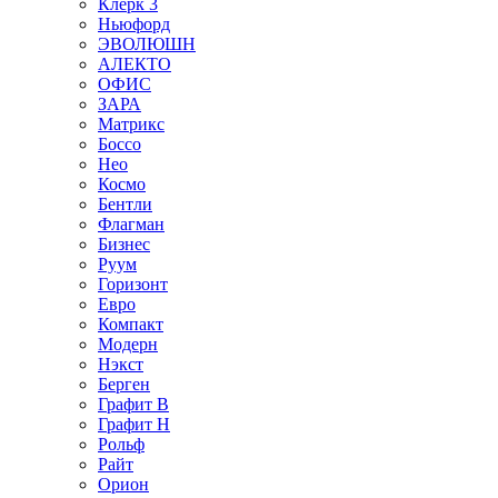
Клерк 3
Ньюфорд
ЭВОЛЮШН
АЛЕКТО
ОФИС
ЗАРА
Матрикс
Боссо
Нео
Космо
Бентли
Флагман
Бизнес
Руум
Горизонт
Евро
Компакт
Модерн
Нэкст
Берген
Графит В
Графит Н
Рольф
Райт
Орион