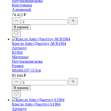
Натуральная кожа
Крестовина
Алюминий
74 412
₽
В корзину
Кресло Jotto (Джотто) -M B1904
Артикул
B1904
Материал
Натуральная кожа
Размер
68х68х107-113см
85 644
₽
В корзину
Кресло Jotto (Джотто) A1904
Артикул