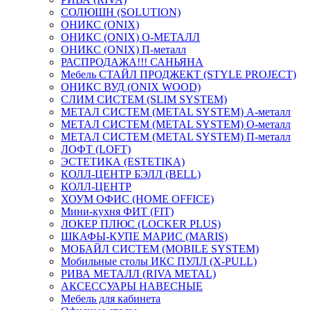
СОЛЮШН (SOLUTION)
ОНИКС (ONIX)
ОНИКС (ONIX) O-МЕТАЛЛ
ОНИКС (ONIX) П-металл
РАСПРОДАЖА!!! САНЬЯНА
Мебель СТАЙЛ ПРОДЖЕКТ (STYLE PROJECT)
ОНИКС ВУД (ONIX WOOD)
СЛИМ СИСТЕМ (SLIM SYSTEM)
МЕТАЛ СИСТЕМ (METAL SYSTEM) А-металл
МЕТАЛ СИСТЕМ (METAL SYSTEM) О-металл
МЕТАЛ СИСТЕМ (METAL SYSTEM) П-металл
ЛОФТ (LOFT)
ЭСТЕТИКА (ESTETIKA)
КОЛЛ-ЦЕНТР БЭЛЛ (BELL)
КОЛЛ-ЦЕНТР
ХОУМ ОФИС (HOME OFFICE)
Мини-кухня ФИТ (FIT)
ЛОКЕР ПЛЮС (LOCKER PLUS)
ШКАФЫ-КУПЕ МАРИС (MARIS)
МОБАЙЛ СИСТЕМ (MOBILE SYSTEM)
Мобильные столы ИКС ПУЛЛ (X-PULL)
РИВА МЕТАЛЛ (RIVA METAL)
АКСЕССУАРЫ НАВЕСНЫЕ
Мебель для кабинета