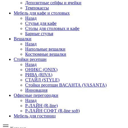
Депозитные сейфы и ячейки
Темпокассы
Мебель для кафе и столовых
Назад
Стулья для кафе
Столы для столовых и кафе
Барные стулья
Вешалки
Назад
Напольные вешалки
Костюмные вешалки
Стойки ресепшн
Назад
ОНИКС (ONIX)
РИВА (RIVA)
СТАЙЛ (STYLE)
Стойки ресепшн ВАСАНТА (VASANTA)
Инновация
Офисные перегородки
Назад
Р-ЛАЙН (R-line)
Р-ЛАЙН СОФТ (R-line soft)
Мебель для гостиниц