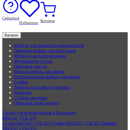
Связаться
Корзина
Избранное
Каталог
Мебель для кабинета руководителя
Офисная мебель для персонала
Мебель для переговорных
Журнальные столы
Офисные кресла
Мягкая мебель для офиса
Металлическая мебель для офиса
Сейфы
Мебель для кафе и столовых
Вешалки
Стойки ресепшн
Офисные перегородки
Столы для руководителя в Воронеже
ВИЛАС (VILAS)
Столы ВИЛАС (VILAS)
Тумбы ВИЛАС (VILAS)
Шкафы
ВИЛАС (VILAS)