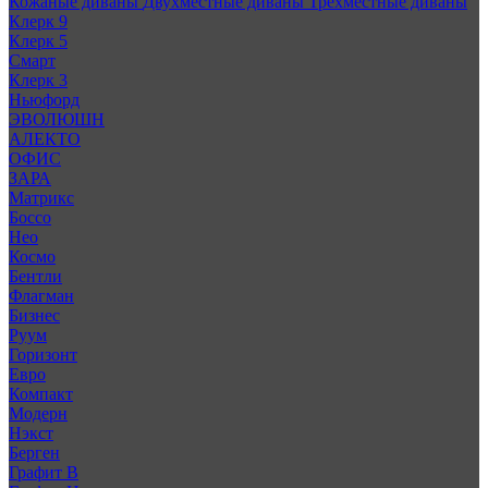
Кожаные диваны
Двухместные диваны
Трехместные диваны
Клерк 9
Клерк 5
Смарт
Клерк 3
Ньюфорд
ЭВОЛЮШН
АЛЕКТО
ОФИС
ЗАРА
Матрикс
Боссо
Нео
Космо
Бентли
Флагман
Бизнес
Руум
Горизонт
Евро
Компакт
Модерн
Нэкст
Берген
Графит В