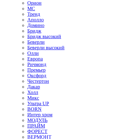
Орион
МС
Тренд
Аполло
Домино
Бридж
Бридж высокий
Беверли
Беверли высокий
Олли
Европа
Ричмонд
Премьер
Оксфорд
Честертон
Дакар
Холл
Микс
Ультра UP
BORN
Интер хром
МОДУЛЬ
ПРАЙМ
ФОРЕСТ
ВЕРМОНТ