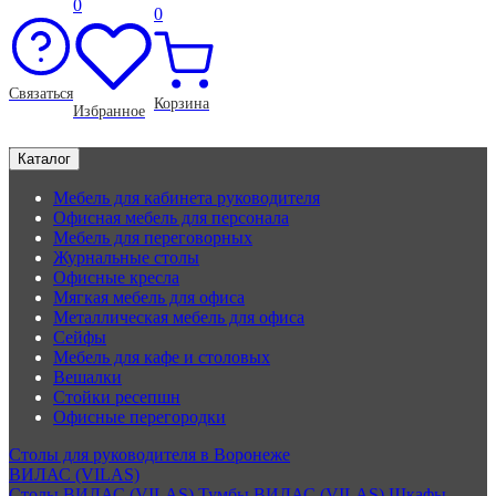
0
0
Связаться
Корзина
Избранное
Каталог
Мебель для кабинета руководителя
Офисная мебель для персонала
Мебель для переговорных
Журнальные столы
Офисные кресла
Мягкая мебель для офиса
Металлическая мебель для офиса
Сейфы
Мебель для кафе и столовых
Вешалки
Стойки ресепшн
Офисные перегородки
Столы для руководителя в Воронеже
ВИЛАС (VILAS)
Столы ВИЛАС (VILAS)
Тумбы ВИЛАС (VILAS)
Шкафы