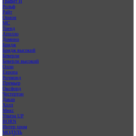
Графит Н
Рольф
Райт
Орион
МС
Тренд
Аполло
Домино
Бридж
Бридж высокий
Беверли
Беверли высокий
Олли
Европа
Ричмонд
Премьер
Оксфорд
Честертон
Дакар
Холл
Микс
Ультра UP
BORN
Интер хром
МОДУЛЬ