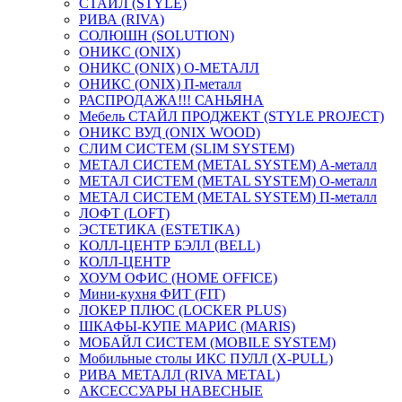
СТАЙЛ (STYLE)
РИВА (RIVA)
СОЛЮШН (SOLUTION)
ОНИКС (ONIX)
ОНИКС (ONIX) O-МЕТАЛЛ
ОНИКС (ONIX) П-металл
РАСПРОДАЖА!!! САНЬЯНА
Мебель СТАЙЛ ПРОДЖЕКТ (STYLE PROJECT)
ОНИКС ВУД (ONIX WOOD)
СЛИМ СИСТЕМ (SLIM SYSTEM)
МЕТАЛ СИСТЕМ (METAL SYSTEM) А-металл
МЕТАЛ СИСТЕМ (METAL SYSTEM) О-металл
МЕТАЛ СИСТЕМ (METAL SYSTEM) П-металл
ЛОФТ (LOFT)
ЭСТЕТИКА (ESTETIKA)
КОЛЛ-ЦЕНТР БЭЛЛ (BELL)
КОЛЛ-ЦЕНТР
ХОУМ ОФИС (HOME OFFICE)
Мини-кухня ФИТ (FIT)
ЛОКЕР ПЛЮС (LOCKER PLUS)
ШКАФЫ-КУПЕ МАРИС (MARIS)
МОБАЙЛ СИСТЕМ (MOBILE SYSTEM)
Мобильные столы ИКС ПУЛЛ (X-PULL)
РИВА МЕТАЛЛ (RIVA METAL)
АКСЕССУАРЫ НАВЕСНЫЕ