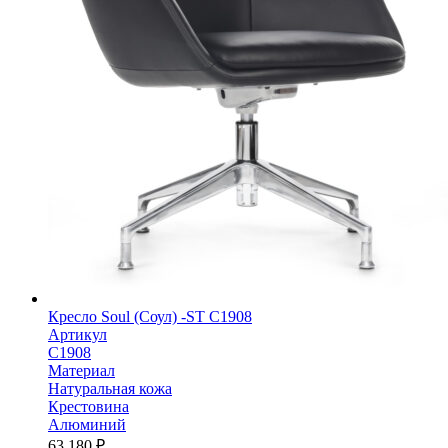
Кресло Soul (Соул) -ST С1908
Артикул
С1908
Материал
Натуральная кожа
Крестовина
Алюминий
63 180
₽