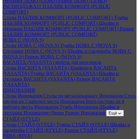
стеллажи ЛЕМО (LEMO)
Разное ЛЕМО (LEMO)
РАСПРОДАЖА!!! ПАБЛИК КОМФОРТ (PUBLIC
COMFORT)
Столы ПАБЛИК КОМФОРТ (PUBLIC COMFORT)
Тумбы
ПАБЛИК КОМФОРТ (PUBLIC COMFORT)
Шкафы и
стеллажи ПАБЛИК КОМФОРТ (PUBLIC COMFORT)
Разное
ПАБЛИК КОМФОРТ (PUBLIC COMFORT)
НОВА С (NOVA S)
Столы НОВА С (NOVA S)
Тумбы НОВА С (NOVA S)
Стеллажи НОВА С (NOVA S)
Шкафы и гардеробы НОВА С
(NOVA S)
Разное НОВА С (NOVA S)
ВАСАНТА (VASANTA) мебель для персонала
Столы ВАСАНТА (VASANTA)
Брифинги ВАСАНТА
(VASANTA)
Тумбы ВАСАНТА (VASANTA)
Шкафы и
стеллажи ВАСАНТА (VASANTA)
Разное ВАСАНТА
(VASANTA)
ИННОВАЦИЯ
Столы Инновация
Столы на металлокаркасе Инновация
Стол-
тандем на 2 рабочих места Инновация
Бенч-система на 4
рабочих места Инновация
Тумба Инновация
Шкафы и
стеллажи Инновация+Двери
Разное Инновация
Ещё
СТАЙЛ (STYLE)
Столы СТАЙЛ (STYLE)
Тумбы СТАЙЛ (STYLE)
Шкафы и
гардеробы СТАЙЛ (STYLE)
Разное СТАЙЛ (STYLE)
РИВА (RIVA)