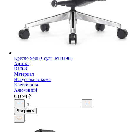
Кресло Soul (Соул) -M B1908
Артикл
B1908
Материал
Натуральная кожа
Крестовина
Алюминий
68 094
₽
В корзину