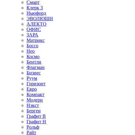
Смарт
Клерк 3
Ньюфорд
ЭВОЛЮШН
АЛЕКТО
ОФИС
ЗАРА
Матрикс
Боссо
Нео
Космо
Бентли
Флагман
Бизнес
Руум
Горизонт
Евро
Компакт
Модерн
Нэкст
Берген
Графит В
Графит Н
Рольф
Райт