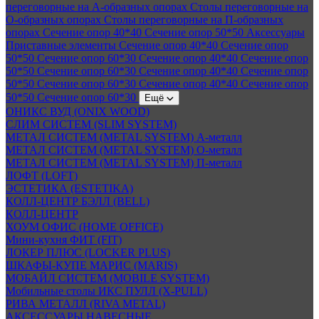
переговорные на А-образных опорах
Столы переговорные на
О-образных опорах
Столы переговорные на П-образных
опорах
Сечение опор 40*40
Сечение опор 50*50
Аксессуары
Приставные элементы
Сечение опор 40*40
Сечение опор
50*50
Сечение опор 60*30
Сечение опор 40*40
Сечение опор
50*50
Сечение опор 60*30
Сечение опор 40*40
Сечение опор
50*50
Сечение опор 60*30
Сечение опор 40*40
Сечение опор
50*50
Сечение опор 60*30
Ещё
ОНИКС ВУД (ONIX WOOD)
СЛИМ СИСТЕМ (SLIM SYSTEM)
МЕТАЛ СИСТЕМ (METAL SYSTEM) А-металл
МЕТАЛ СИСТЕМ (METAL SYSTEM) О-металл
МЕТАЛ СИСТЕМ (METAL SYSTEM) П-металл
ЛОФТ (LOFT)
ЭСТЕТИКА (ESTETIKA)
КОЛЛ-ЦЕНТР БЭЛЛ (BELL)
КОЛЛ-ЦЕНТР
ХОУМ ОФИС (HOME OFFICE)
Мини-кухня ФИТ (FIT)
ЛОКЕР ПЛЮС (LOCKER PLUS)
ШКАФЫ-КУПЕ МАРИС (MARIS)
МОБАЙЛ СИСТЕМ (MOBILE SYSTEM)
Мобильные столы ИКС ПУЛЛ (X-PULL)
РИВА МЕТАЛЛ (RIVA METAL)
АКСЕССУАРЫ НАВЕСНЫЕ