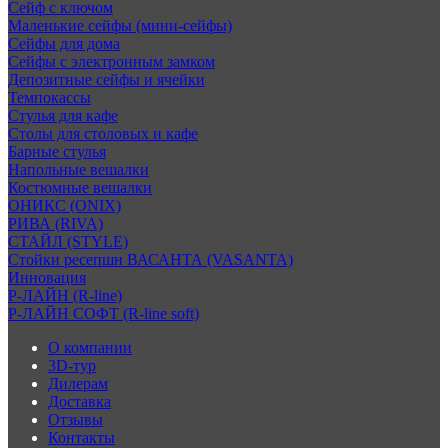
Сейф с ключом
Маленькие сейфы (мини-сейфы)
Сейфы для дома
Сейфы с электронным замком
Депозитные сейфы и ячейки
Темпокассы
Стулья для кафе
Столы для столовых и кафе
Барные стулья
Напольные вешалки
Костюмные вешалки
ОНИКС (ONIX)
РИВА (RIVA)
СТАЙЛ (STYLE)
Стойки ресепшн ВАСАНТА (VASANTA)
Инновация
Р-ЛАЙН (R-line)
Р-ЛАЙН СОФТ (R-line soft)
О компании
3D-тур
Дилерам
Доставка
Отзывы
Контакты