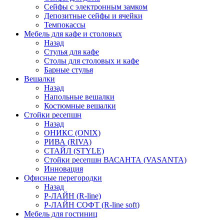
Сейфы с электронным замком
Депозитные сейфы и ячейки
Темпокассы
Мебель для кафе и столовых
Назад
Стулья для кафе
Столы для столовых и кафе
Барные стулья
Вешалки
Назад
Напольные вешалки
Костюмные вешалки
Стойки ресепшн
Назад
ОНИКС (ONIX)
РИВА (RIVA)
СТАЙЛ (STYLE)
Стойки ресепшн ВАСАНТА (VASANTA)
Инновация
Офисные перегородки
Назад
Р-ЛАЙН (R-line)
Р-ЛАЙН СОФТ (R-line soft)
Мебель для гостиниц