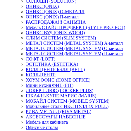
СОЛЮШН (SOLUTION)
ОНИКС (ONIX)
ОНИКС (ONIX) O-МЕТАЛЛ
ОНИКС (ONIX) П-металл
РАСПРОДАЖА!!! САНЬЯНА
Мебель СТАЙЛ ПРОДЖЕКТ (STYLE PROJECT)
ОНИКС ВУД (ONIX WOOD)
СЛИМ СИСТЕМ (SLIM SYSTEM)
МЕТАЛ СИСТЕМ (METAL SYSTEM) А-металл
МЕТАЛ СИСТЕМ (METAL SYSTEM) О-металл
МЕТАЛ СИСТЕМ (METAL SYSTEM) П-металл
ЛОФТ (LOFT)
ЭСТЕТИКА (ESTETIKA)
КОЛЛ-ЦЕНТР БЭЛЛ (BELL)
КОЛЛ-ЦЕНТР
ХОУМ ОФИС (HOME OFFICE)
Мини-кухня ФИТ (FIT)
ЛОКЕР ПЛЮС (LOCKER PLUS)
ШКАФЫ-КУПЕ МАРИС (MARIS)
МОБАЙЛ СИСТЕМ (MOBILE SYSTEM)
Мобильные столы ИКС ПУЛЛ (X-PULL)
РИВА МЕТАЛЛ (RIVA METAL)
АКСЕССУАРЫ НАВЕСНЫЕ
Мебель для кабинета
Офисные столы