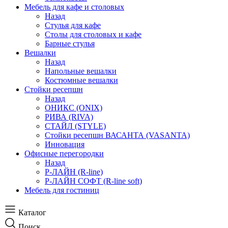
Мебель для кафе и столовых
Назад
Стулья для кафе
Столы для столовых и кафе
Барные стулья
Вешалки
Назад
Напольные вешалки
Костюмные вешалки
Стойки ресепшн
Назад
ОНИКС (ONIX)
РИВА (RIVA)
СТАЙЛ (STYLE)
Стойки ресепшн ВАСАНТА (VASANTA)
Инновация
Офисные перегородки
Назад
Р-ЛАЙН (R-line)
Р-ЛАЙН СОФТ (R-line soft)
Мебель для гостиниц
Каталог
Поиск