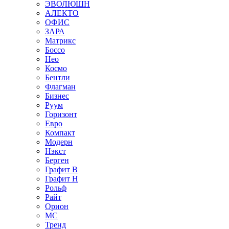
ЭВОЛЮШН
АЛЕКТО
ОФИС
ЗАРА
Матрикс
Боссо
Нео
Космо
Бентли
Флагман
Бизнес
Руум
Горизонт
Евро
Компакт
Модерн
Нэкст
Берген
Графит В
Графит Н
Рольф
Райт
Орион
МС
Тренд