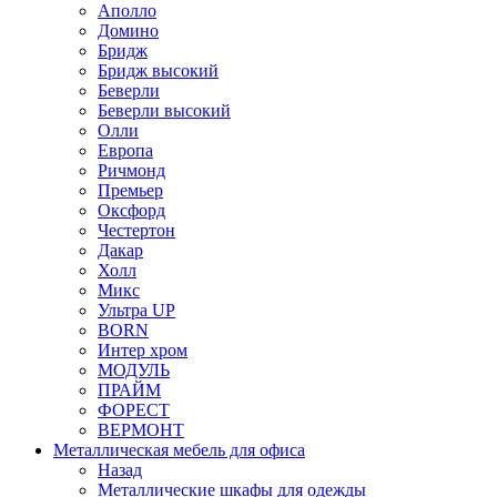
Аполло
Домино
Бридж
Бридж высокий
Беверли
Беверли высокий
Олли
Европа
Ричмонд
Премьер
Оксфорд
Честертон
Дакар
Холл
Микс
Ультра UP
BORN
Интер хром
МОДУЛЬ
ПРАЙМ
ФОРЕСТ
ВЕРМОНТ
Металлическая мебель для офиса
Назад
Металлические шкафы для одежды