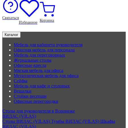
Связаться
Корзина
Избранное
Каталог
Мебель для кабинета руководителя
Офисная мебель для персонала
Мебель для переговорных
Журнальные столы
Офисные кресла
Мягкая мебель для офиса
Металлическая мебель для офиса
Сейфы
Мебель для кафе и столовых
Вешалки
Стойки ресепшн
Офисные перегородки
Столы для руководителя в Воронеже
ВИЛАС (VILAS)
Столы ВИЛАС (VILAS)
Тумбы ВИЛАС (VILAS)
Шкафы
ВИЛАС (VILAS)