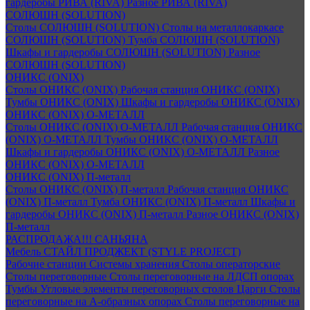
гардеробы РИВА (RIVA)
Разное РИВА (RIVA)
СОЛЮШН (SOLUTION)
Столы СОЛЮШН (SOLUTION)
Столы на металлокаркасе
СОЛЮШН (SOLUTION)
Тумба СОЛЮШН (SOLUTION)
Шкафы и гардеробы СОЛЮШН (SOLUTION)
Разное
СОЛЮШН (SOLUTION)
ОНИКС (ONIX)
Столы ОНИКС (ONIX)
Рабочая станция ОНИКС (ONIX)
Тумбы ОНИКС (ONIX)
Шкафы и гардеробы ОНИКС (ONIX)
ОНИКС (ONIX) O-МЕТАЛЛ
Столы ОНИКС (ONIX) O-МЕТАЛЛ
Рабочая станция ОНИКС
(ONIX) O-МЕТАЛЛ
Тумбы ОНИКС (ONIX) O-МЕТАЛЛ
Шкафы и гардеробы ОНИКС (ONIX) O-МЕТАЛЛ
Разное
ОНИКС (ONIX) O-МЕТАЛЛ
ОНИКС (ONIX) П-металл
Столы ОНИКС (ONIX) П-металл
Рабочая станция ОНИКС
(ONIX) П-металл
Тумба ОНИКС (ONIX) П-металл
Шкафы и
гардеробы ОНИКС (ONIX) П-металл
Разное ОНИКС (ONIX)
П-металл
РАСПРОДАЖА!!! САНЬЯНА
Мебель СТАЙЛ ПРОДЖЕКТ (STYLE PROJECT)
Рабочие станции
Системы хранения
Столы операторские
Столы переговорные
Столы переговорные на ЛДСП опорах
Тумбы
Угловые элементы переговорных столов
Царги
Столы
переговорные на А-образных опорах
Столы переговорные на