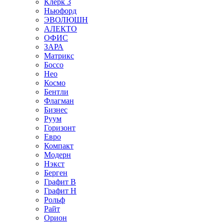
Клерк 3
Ньюфорд
ЭВОЛЮШН
АЛЕКТО
ОФИС
ЗАРА
Матрикс
Боссо
Нео
Космо
Бентли
Флагман
Бизнес
Руум
Горизонт
Евро
Компакт
Модерн
Нэкст
Берген
Графит В
Графит Н
Рольф
Райт
Орион