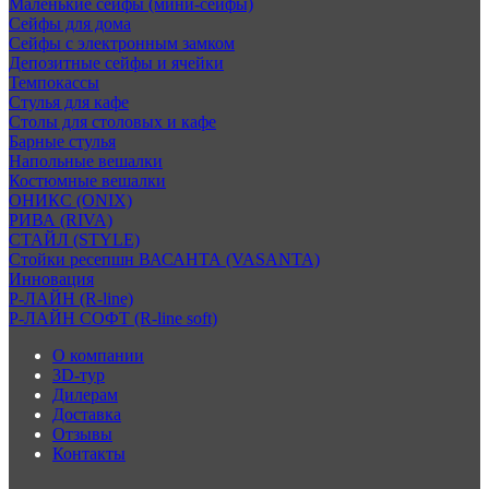
Маленькие сейфы (мини-сейфы)
Сейфы для дома
Сейфы с электронным замком
Депозитные сейфы и ячейки
Темпокассы
Стулья для кафе
Столы для столовых и кафе
Барные стулья
Напольные вешалки
Костюмные вешалки
ОНИКС (ONIX)
РИВА (RIVA)
СТАЙЛ (STYLE)
Стойки ресепшн ВАСАНТА (VASANTA)
Инновация
Р-ЛАЙН (R-line)
Р-ЛАЙН СОФТ (R-line soft)
О компании
3D-тур
Дилерам
Доставка
Отзывы
Контакты