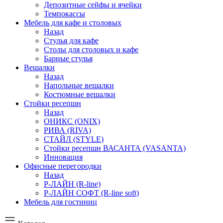
Депозитные сейфы и ячейки
Темпокассы
Мебель для кафе и столовых
Назад
Стулья для кафе
Столы для столовых и кафе
Барные стулья
Вешалки
Назад
Напольные вешалки
Костюмные вешалки
Стойки ресепшн
Назад
ОНИКС (ONIX)
РИВА (RIVA)
СТАЙЛ (STYLE)
Стойки ресепшн ВАСАНТА (VASANTA)
Инновация
Офисные перегородки
Назад
Р-ЛАЙН (R-line)
Р-ЛАЙН СОФТ (R-line soft)
Мебель для гостиниц