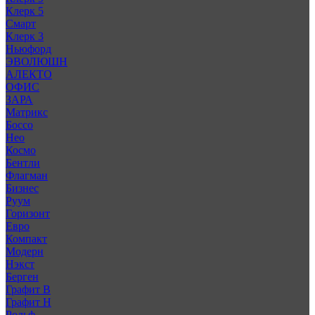
Клерк 5
Смарт
Клерк 3
Ньюфорд
ЭВОЛЮШН
АЛЕКТО
ОФИС
ЗАРА
Матрикс
Боссо
Нео
Космо
Бентли
Флагман
Бизнес
Руум
Горизонт
Евро
Компакт
Модерн
Нэкст
Берген
Графит В
Графит Н
Рольф