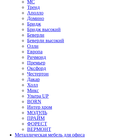
МС
Тренд
Аполло
Домино
Бридж
Бридж высокий
Беверли
Беверли высокий
Олли
Европа
Ричмонд
Премьер
Оксфорд
Честертон
Дакар
Холл
Микс
Ультра UP
BORN
Интер хром
МОДУЛЬ
ПРАЙМ
ФОРЕСТ
ВЕРМОНТ
Металлическая мебель для офиса