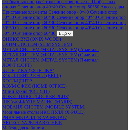
О-образных опорах
Столы переговорные на П-образных
опорах
Сечение опор 40*40
Сечение опор 50*50
Аксессуары
Приставные элементы
Сечение опор 40*40
Сечение опор
50*50
Сечение опор 60*30
Сечение опор 40*40
Сечение опор
50*50
Сечение опор 60*30
Сечение опор 40*40
Сечение опор
50*50
Сечение опор 60*30
Сечение опор 40*40
Сечение опор
50*50
Сечение опор 60*30
Ещё
ОНИКС ВУД (ONIX WOOD)
СЛИМ СИСТЕМ (SLIM SYSTEM)
МЕТАЛ СИСТЕМ (METAL SYSTEM) А-металл
МЕТАЛ СИСТЕМ (METAL SYSTEM) О-металл
МЕТАЛ СИСТЕМ (METAL SYSTEM) П-металл
ЛОФТ (LOFT)
ЭСТЕТИКА (ESTETIKA)
КОЛЛ-ЦЕНТР БЭЛЛ (BELL)
КОЛЛ-ЦЕНТР
ХОУМ ОФИС (HOME OFFICE)
Мини-кухня ФИТ (FIT)
ЛОКЕР ПЛЮС (LOCKER PLUS)
ШКАФЫ-КУПЕ МАРИС (MARIS)
МОБАЙЛ СИСТЕМ (MOBILE SYSTEM)
Мобильные столы ИКС ПУЛЛ (X-PULL)
РИВА МЕТАЛЛ (RIVA METAL)
АКСЕССУАРЫ НАВЕСНЫЕ
Мебель для кабинета