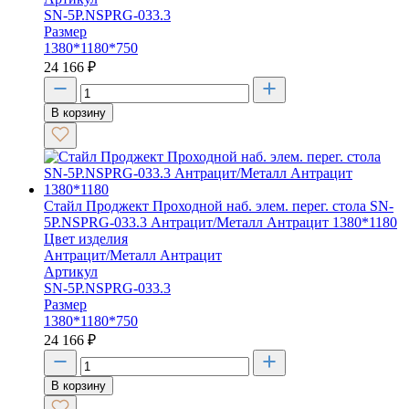
SN-5P.NSPRG-033.3
Размер
1380*1180*750
24 166
₽
В корзину
Стайл Проджект Проходной наб. элем. перег. стола SN-
5P.NSPRG-033.3 Антрацит/Металл Антрацит 1380*1180
Цвет изделия
Антрацит/Металл Антрацит
Артикул
SN-5P.NSPRG-033.3
Размер
1380*1180*750
24 166
₽
В корзину