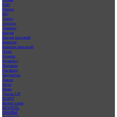
Райт
Орион
МС
Тренд
Аполло
Домино
Бридж
Бридж высокий
Беверли
Беверли высокий
Олли
Европа
Ричмонд
Премьер
Оксфорд
Честертон
Дакар
Холл
Микс
Ультра UP
BORN
Интер хром
МОДУЛЬ
ПРАЙМ