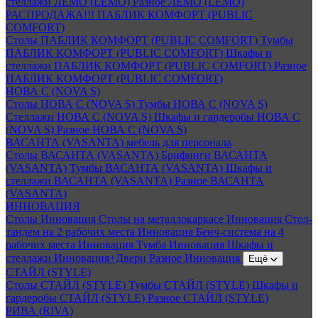
стеллажи ЛЕМО (LEMO)
Разное ЛЕМО (LEMO)
РАСПРОДАЖА!!! ПАБЛИК КОМФОРТ (PUBLIC
COMFORT)
Столы ПАБЛИК КОМФОРТ (PUBLIC COMFORT)
Тумбы
ПАБЛИК КОМФОРТ (PUBLIC COMFORT)
Шкафы и
стеллажи ПАБЛИК КОМФОРТ (PUBLIC COMFORT)
Разное
ПАБЛИК КОМФОРТ (PUBLIC COMFORT)
НОВА С (NOVA S)
Столы НОВА С (NOVA S)
Тумбы НОВА С (NOVA S)
Стеллажи НОВА С (NOVA S)
Шкафы и гардеробы НОВА С
(NOVA S)
Разное НОВА С (NOVA S)
ВАСАНТА (VASANTA) мебель для персонала
Столы ВАСАНТА (VASANTA)
Брифинги ВАСАНТА
(VASANTA)
Тумбы ВАСАНТА (VASANTA)
Шкафы и
стеллажи ВАСАНТА (VASANTA)
Разное ВАСАНТА
(VASANTA)
ИННОВАЦИЯ
Столы Инновация
Столы на металлокаркасе Инновация
Стол-
тандем на 2 рабочих места Инновация
Бенч-система на 4
рабочих места Инновация
Тумба Инновация
Шкафы и
стеллажи Инновация+Двери
Разное Инновация
Ещё
СТАЙЛ (STYLE)
Столы СТАЙЛ (STYLE)
Тумбы СТАЙЛ (STYLE)
Шкафы и
гардеробы СТАЙЛ (STYLE)
Разное СТАЙЛ (STYLE)
РИВА (RIVA)