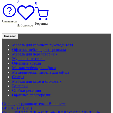
0
0
Связаться
Корзина
Избранное
Каталог
Мебель для кабинета руководителя
Офисная мебель для персонала
Мебель для переговорных
Журнальные столы
Офисные кресла
Мягкая мебель для офиса
Металлическая мебель для офиса
Сейфы
Мебель для кафе и столовых
Вешалки
Стойки ресепшн
Офисные перегородки
Столы для руководителя в Воронеже
ВИЛАС (VILAS)
Столы ВИЛАС (VILAS)
Тумбы ВИЛАС (VILAS)
Шкафы