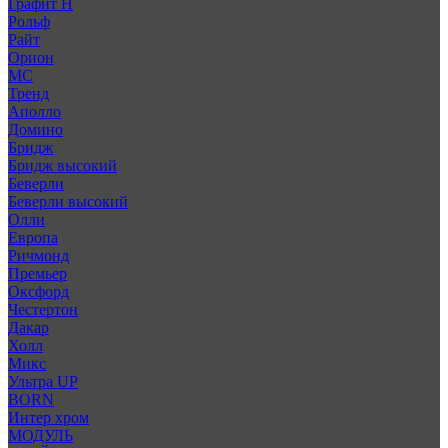
Графит Н
Рольф
Райт
Орион
МС
Тренд
Аполло
Домино
Бридж
Бридж высокий
Беверли
Беверли высокий
Олли
Европа
Ричмонд
Премьер
Оксфорд
Честертон
Дакар
Холл
Микс
Ультра UP
BORN
Интер хром
МОДУЛЬ