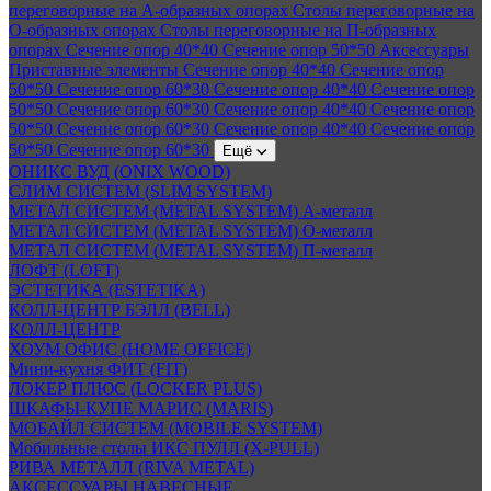
переговорные на А-образных опорах
Столы переговорные на
О-образных опорах
Столы переговорные на П-образных
опорах
Сечение опор 40*40
Сечение опор 50*50
Аксессуары
Приставные элементы
Сечение опор 40*40
Сечение опор
50*50
Сечение опор 60*30
Сечение опор 40*40
Сечение опор
50*50
Сечение опор 60*30
Сечение опор 40*40
Сечение опор
50*50
Сечение опор 60*30
Сечение опор 40*40
Сечение опор
50*50
Сечение опор 60*30
Ещё
ОНИКС ВУД (ONIX WOOD)
СЛИМ СИСТЕМ (SLIM SYSTEM)
МЕТАЛ СИСТЕМ (METAL SYSTEM) А-металл
МЕТАЛ СИСТЕМ (METAL SYSTEM) О-металл
МЕТАЛ СИСТЕМ (METAL SYSTEM) П-металл
ЛОФТ (LOFT)
ЭСТЕТИКА (ESTETIKA)
КОЛЛ-ЦЕНТР БЭЛЛ (BELL)
КОЛЛ-ЦЕНТР
ХОУМ ОФИС (HOME OFFICE)
Мини-кухня ФИТ (FIT)
ЛОКЕР ПЛЮС (LOCKER PLUS)
ШКАФЫ-КУПЕ МАРИС (MARIS)
МОБАЙЛ СИСТЕМ (MOBILE SYSTEM)
Мобильные столы ИКС ПУЛЛ (X-PULL)
РИВА МЕТАЛЛ (RIVA METAL)
АКСЕССУАРЫ НАВЕСНЫЕ