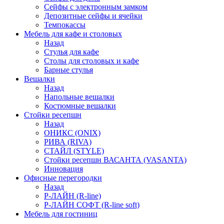
Сейфы с электронным замком
Депозитные сейфы и ячейки
Темпокассы
Мебель для кафе и столовых
Назад
Стулья для кафе
Столы для столовых и кафе
Барные стулья
Вешалки
Назад
Напольные вешалки
Костюмные вешалки
Стойки ресепшн
Назад
ОНИКС (ONIX)
РИВА (RIVA)
СТАЙЛ (STYLE)
Стойки ресепшн ВАСАНТА (VASANTA)
Инновация
Офисные перегородки
Назад
Р-ЛАЙН (R-line)
Р-ЛАЙН СОФТ (R-line soft)
Мебель для гостиниц