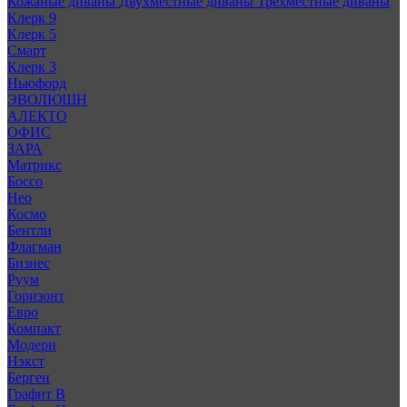
Кожаные диваны
Двухместные диваны
Трехместные диваны
Клерк 9
Клерк 5
Смарт
Клерк 3
Ньюфорд
ЭВОЛЮШН
АЛЕКТО
ОФИС
ЗАРА
Матрикс
Боссо
Нео
Космо
Бентли
Флагман
Бизнес
Руум
Горизонт
Евро
Компакт
Модерн
Нэкст
Берген
Графит В