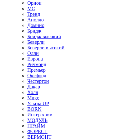
Орион
МС
Тренд
Аполло
Домино
Бридж
Бридж высокий
Беверли
Беверли высокий
Олли
Европа
Ричмонд
Премьер
Оксфорд
Честертон
Дакар
Холл
Микс
Ультра UP
BORN
Интер хром
МОДУЛЬ
ПРАЙМ
ФОРЕСТ
ВЕРМОНТ