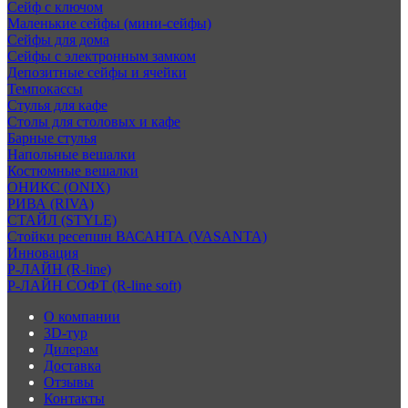
Сейф с ключом
Маленькие сейфы (мини-сейфы)
Сейфы для дома
Сейфы с электронным замком
Депозитные сейфы и ячейки
Темпокассы
Стулья для кафе
Столы для столовых и кафе
Барные стулья
Напольные вешалки
Костюмные вешалки
ОНИКС (ONIX)
РИВА (RIVA)
СТАЙЛ (STYLE)
Стойки ресепшн ВАСАНТА (VASANTA)
Инновация
Р-ЛАЙН (R-line)
Р-ЛАЙН СОФТ (R-line soft)
О компании
3D-тур
Дилерам
Доставка
Отзывы
Контакты