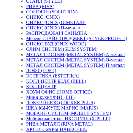
СТАЙЛ (STYLE)
РИВА (RIVA)
СОЛЮШН (SOLUTION)
ОНИКС (ONIX)
ОНИКС (ONIX) O-МЕТАЛЛ
ОНИКС (ONIX) П-металл
РАСПРОДАЖА!!! САНЬЯНА
Мебель СТАЙЛ ПРОДЖЕКТ (STYLE PROJECT)
ОНИКС ВУД (ONIX WOOD)
СЛИМ СИСТЕМ (SLIM SYSTEM)
МЕТАЛ СИСТЕМ (METAL SYSTEM) А-металл
МЕТАЛ СИСТЕМ (METAL SYSTEM) О-металл
МЕТАЛ СИСТЕМ (METAL SYSTEM) П-металл
ЛОФТ (LOFT)
ЭСТЕТИКА (ESTETIKA)
КОЛЛ-ЦЕНТР БЭЛЛ (BELL)
КОЛЛ-ЦЕНТР
ХОУМ ОФИС (HOME OFFICE)
Мини-кухня ФИТ (FIT)
ЛОКЕР ПЛЮС (LOCKER PLUS)
ШКАФЫ-КУПЕ МАРИС (MARIS)
МОБАЙЛ СИСТЕМ (MOBILE SYSTEM)
Мобильные столы ИКС ПУЛЛ (X-PULL)
РИВА МЕТАЛЛ (RIVA METAL)
АКСЕССУАРЫ НАВЕСНЫЕ