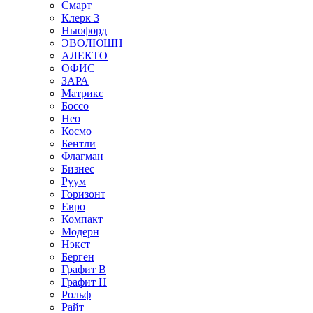
Смарт
Клерк 3
Ньюфорд
ЭВОЛЮШН
АЛЕКТО
ОФИС
ЗАРА
Матрикс
Боссо
Нео
Космо
Бентли
Флагман
Бизнес
Руум
Горизонт
Евро
Компакт
Модерн
Нэкст
Берген
Графит В
Графит Н
Рольф
Райт