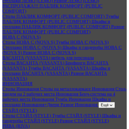
стеллажи ЛЕМО (LEMO)
Разное ЛЕМО (LEMO)
РАСПРОДАЖА!!! ПАБЛИК КОМФОРТ (PUBLIC
COMFORT)
Столы ПАБЛИК КОМФОРТ (PUBLIC COMFORT)
Тумбы
ПАБЛИК КОМФОРТ (PUBLIC COMFORT)
Шкафы и
стеллажи ПАБЛИК КОМФОРТ (PUBLIC COMFORT)
Разное
ПАБЛИК КОМФОРТ (PUBLIC COMFORT)
НОВА С (NOVA S)
Столы НОВА С (NOVA S)
Тумбы НОВА С (NOVA S)
Стеллажи НОВА С (NOVA S)
Шкафы и гардеробы НОВА С
(NOVA S)
Разное НОВА С (NOVA S)
ВАСАНТА (VASANTA) мебель для персонала
Столы ВАСАНТА (VASANTA)
Брифинги ВАСАНТА
(VASANTA)
Тумбы ВАСАНТА (VASANTA)
Шкафы и
стеллажи ВАСАНТА (VASANTA)
Разное ВАСАНТА
(VASANTA)
ИННОВАЦИЯ
Столы Инновация
Столы на металлокаркасе Инновация
Стол-
тандем на 2 рабочих места Инновация
Бенч-система на 4
рабочих места Инновация
Тумба Инновация
Шкафы и
стеллажи Инновация+Двери
Разное Инновация
Ещё
СТАЙЛ (STYLE)
Столы СТАЙЛ (STYLE)
Тумбы СТАЙЛ (STYLE)
Шкафы и
гардеробы СТАЙЛ (STYLE)
Разное СТАЙЛ (STYLE)
РИВА (RIVA)