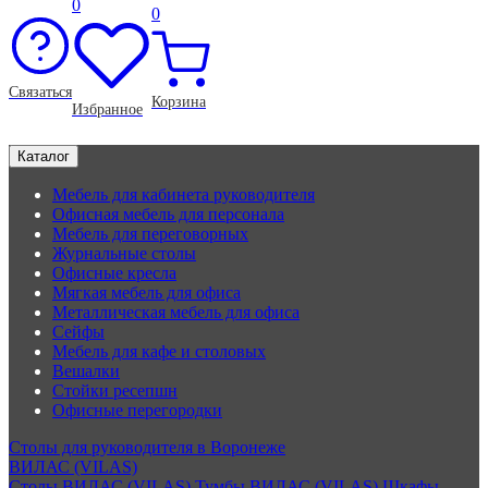
0
0
Связаться
Корзина
Избранное
Каталог
Мебель для кабинета руководителя
Офисная мебель для персонала
Мебель для переговорных
Журнальные столы
Офисные кресла
Мягкая мебель для офиса
Металлическая мебель для офиса
Сейфы
Мебель для кафе и столовых
Вешалки
Стойки ресепшн
Офисные перегородки
Столы для руководителя в Воронеже
ВИЛАС (VILAS)
Столы ВИЛАС (VILAS)
Тумбы ВИЛАС (VILAS)
Шкафы