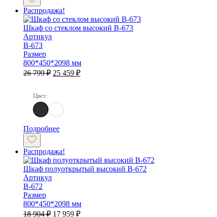
Распродажа!
Шкаф со стеклом высокий B-673
Артикул
B-673
Размер
800*450*2098 мм
Первоначальная
Текущая
26 799
₽
25 459
₽
цена
цена:
составляла
25
Цвет:
26
459 ₽.
799 ₽.
Сосна Касцина / Кубанит серый
Дуб Веллингтон Табак / Кубанит серый
Подробнее
Распродажа!
Шкаф полуоткрытый высокий B-672
Артикул
B-672
Размер
800*450*2098 мм
Первоначальная
Текущая
18 904
₽
17 959
₽