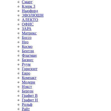
Смарт
Клерк 3
Ньюфорд
ЭВОЛЮШН
АЛЕКТО
ОФИС
ЗАРА
Матрикс
Боссо
Нео
Космо
Бентли
Флагман
Бизнес
Руум
Горизонт
Евро
Компакт
Модерн
Нэкст
Берген
Графит В
Графит Н
Рольф
Райт