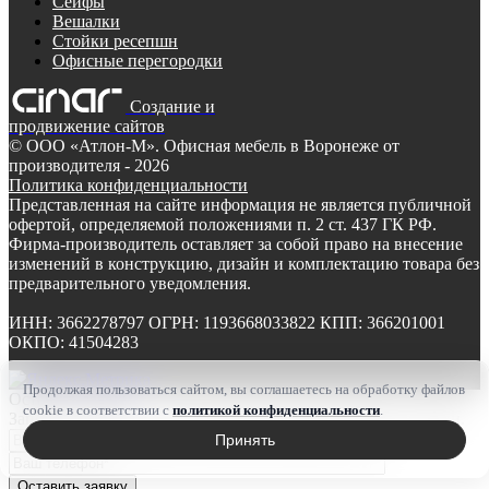
Сейфы
Вешалки
Стойки ресепшн
Офисные перегородки
Создание и
продвижение сайтов
©
ООО «Атлон-М». Офисная мебель в Воронеже от
производителя
- 2026
Политика конфиденциальности
Представленная на сайте информация не является публичной
офертой, определяемой положениями п. 2 ст. 437 ГК РФ.
Фирма-производитель оставляет за собой право на внесение
изменений в конструкцию, дизайн и комплектацию товара без
предварительного уведомления.
ИНН: 3662278797 ОГРН: 1193668033822 КПП: 366201001
ОКПО: 41504283
Продолжая пользоваться сайтом, вы соглашаетесь на обработку файлов
Оставить заявку
cookie в соответствии с
политикой конфиденциальности
.
Заполните форму ниже и наши менеджеры свяжутся с Вами.
Принять
Оставить заявку