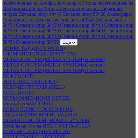
переговорные на А-образных опорах
Столы переговорные на
О-образных опорах
Столы переговорные на П-образных
опорах
Сечение опор 40*40
Сечение опор 50*50
Аксессуары
Приставные элементы
Сечение опор 40*40
Сечение опор
50*50
Сечение опор 60*30
Сечение опор 40*40
Сечение опор
50*50
Сечение опор 60*30
Сечение опор 40*40
Сечение опор
50*50
Сечение опор 60*30
Сечение опор 40*40
Сечение опор
50*50
Сечение опор 60*30
Ещё
ОНИКС ВУД (ONIX WOOD)
СЛИМ СИСТЕМ (SLIM SYSTEM)
МЕТАЛ СИСТЕМ (METAL SYSTEM) А-металл
МЕТАЛ СИСТЕМ (METAL SYSTEM) О-металл
МЕТАЛ СИСТЕМ (METAL SYSTEM) П-металл
ЛОФТ (LOFT)
ЭСТЕТИКА (ESTETIKA)
КОЛЛ-ЦЕНТР БЭЛЛ (BELL)
КОЛЛ-ЦЕНТР
ХОУМ ОФИС (HOME OFFICE)
Мини-кухня ФИТ (FIT)
ЛОКЕР ПЛЮС (LOCKER PLUS)
ШКАФЫ-КУПЕ МАРИС (MARIS)
МОБАЙЛ СИСТЕМ (MOBILE SYSTEM)
Мобильные столы ИКС ПУЛЛ (X-PULL)
РИВА МЕТАЛЛ (RIVA METAL)
АКСЕССУАРЫ НАВЕСНЫЕ