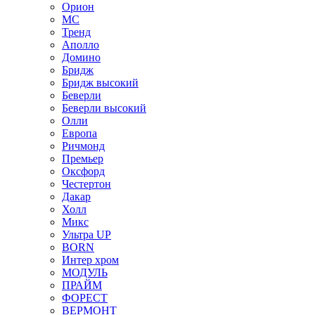
Орион
МС
Тренд
Аполло
Домино
Бридж
Бридж высокий
Беверли
Беверли высокий
Олли
Европа
Ричмонд
Премьер
Оксфорд
Честертон
Дакар
Холл
Микс
Ультра UP
BORN
Интер хром
МОДУЛЬ
ПРАЙМ
ФОРЕСТ
ВЕРМОНТ