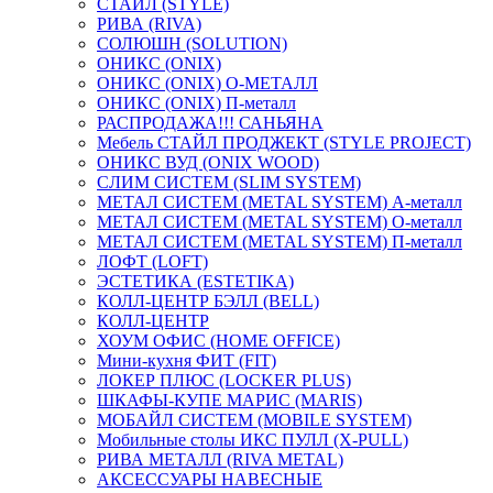
СТАЙЛ (STYLE)
РИВА (RIVA)
СОЛЮШН (SOLUTION)
ОНИКС (ONIX)
ОНИКС (ONIX) O-МЕТАЛЛ
ОНИКС (ONIX) П-металл
РАСПРОДАЖА!!! САНЬЯНА
Мебель СТАЙЛ ПРОДЖЕКТ (STYLE PROJECT)
ОНИКС ВУД (ONIX WOOD)
СЛИМ СИСТЕМ (SLIM SYSTEM)
МЕТАЛ СИСТЕМ (METAL SYSTEM) А-металл
МЕТАЛ СИСТЕМ (METAL SYSTEM) О-металл
МЕТАЛ СИСТЕМ (METAL SYSTEM) П-металл
ЛОФТ (LOFT)
ЭСТЕТИКА (ESTETIKA)
КОЛЛ-ЦЕНТР БЭЛЛ (BELL)
КОЛЛ-ЦЕНТР
ХОУМ ОФИС (HOME OFFICE)
Мини-кухня ФИТ (FIT)
ЛОКЕР ПЛЮС (LOCKER PLUS)
ШКАФЫ-КУПЕ МАРИС (MARIS)
МОБАЙЛ СИСТЕМ (MOBILE SYSTEM)
Мобильные столы ИКС ПУЛЛ (X-PULL)
РИВА МЕТАЛЛ (RIVA METAL)
АКСЕССУАРЫ НАВЕСНЫЕ