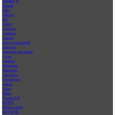
Графит Н
Рольф
Райт
Орион
МС
Тренд
Аполло
Домино
Бридж
Бридж высокий
Беверли
Беверли высокий
Олли
Европа
Ричмонд
Премьер
Оксфорд
Честертон
Дакар
Холл
Микс
Ультра UP
BORN
Интер хром
МОДУЛЬ