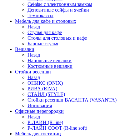
Сейфы с электронным замком
Депозитные сейфы и ячейки
Темпокассы
Мебель для кафе и столовых
Назад
Стулья для кафе
Столы для столовых и кафе
Барные стулья
Вешалки
Назад
Напольные вешалки
Костюмные вешалки
Стойки ресепшн
Назад
ОНИКС (ONIX)
РИВА (RIVA)
СТАЙЛ (STYLE)
Стойки ресепшн ВАСАНТА (VASANTA)
Инновация
Офисные перегородки
Назад
Р-ЛАЙН (R-line)
Р-ЛАЙН СОФТ (R-line soft)
Мебель для гостиниц