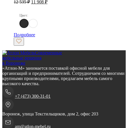
Первоначальная
Текущая
12 535
₽
11 908
₽
цена
цена:
составляла
11
Цвет:
12
908 ₽.
535 ₽.
Сосна Касцина / Кубанит серый
Дуб Веллингтон Табак / Кубанит серый
Подробнее
Современные
мебельные решения
в Воронеже
«Атлон-М» занимается поставкой офисной мебели для
организаций и предпринимателей. Сотрудничаем со многими
крупными производителями, предлагаем мебель самого
высокого качества.
+7 (473) 300-31-01
Воронеж, улица Текстильщиков, дом 2, офис 203
am@atlon-mebel.ru