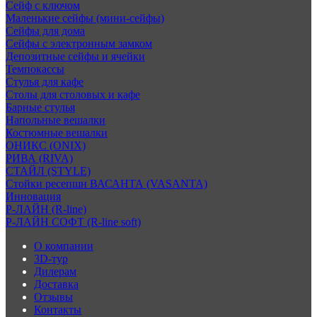
Сейф с ключом
Маленькие сейфы (мини-сейфы)
Сейфы для дома
Сейфы с электронным замком
Депозитные сейфы и ячейки
Темпокассы
Стулья для кафе
Столы для столовых и кафе
Барные стулья
Напольные вешалки
Костюмные вешалки
ОНИКС (ONIX)
РИВА (RIVA)
СТАЙЛ (STYLE)
Стойки ресепшн ВАСАНТА (VASANTA)
Инновация
Р-ЛАЙН (R-line)
Р-ЛАЙН СОФТ (R-line soft)
О компании
3D-тур
Дилерам
Доставка
Отзывы
Контакты