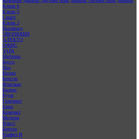
Кожаные диваны
Двухместные диваны
Трехместные диваны
Клерк 9
Клерк 5
Смарт
Клерк 3
Ньюфорд
ЭВОЛЮШН
АЛЕКТО
ОФИС
ЗАРА
Матрикс
Боссо
Нео
Космо
Бентли
Флагман
Бизнес
Руум
Горизонт
Евро
Компакт
Модерн
Нэкст
Берген
Графит В