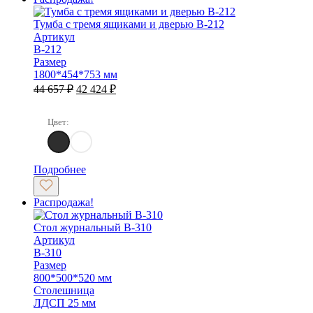
Тумба с тремя ящиками и дверью B-212
Артикул
B-212
Размер
1800*454*753 мм
Первоначальная
Текущая
44 657
₽
42 424
₽
цена
цена:
составляла
42
Цвет:
44
424 ₽.
657 ₽.
Сосна Касцина / Кубанит серый
Дуб Веллингтон Табак / Кубанит серый
Подробнее
Распродажа!
Стол журнальный B-310
Артикул
B-310
Размер
800*500*520 мм
Столешница
ЛДСП 25 мм