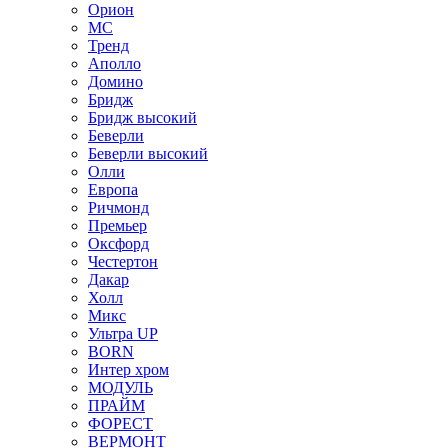
Орион
МС
Тренд
Аполло
Домино
Бридж
Бридж высокий
Беверли
Беверли высокий
Олли
Европа
Ричмонд
Премьер
Оксфорд
Честертон
Дакар
Холл
Микс
Ультра UP
BORN
Интер хром
МОДУЛЬ
ПРАЙМ
ФОРЕСТ
ВЕРМОНТ