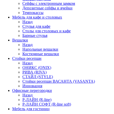
Сейфы с электронным замком
Депозитные сейфы и ячейки
Темпокассы
Мебель для кафе и столовых
Назад
Стулья для кафе
Столы для столовых и кафе
Барные стулья
Вешалки
Назад
Напольные вешалки
Костюмные вешалки
Стойки ресепшн
Назад
ОНИКС (ONIX)
РИВА (RIVA)
СТАЙЛ (STYLE)
Стойки ресепшн ВАСАНТА (VASANTA)
Инновация
Офисные перегородки
Назад
Р-ЛАЙН (R-line)
Р-ЛАЙН СОФТ (R-line soft)
Мебель для гостиниц