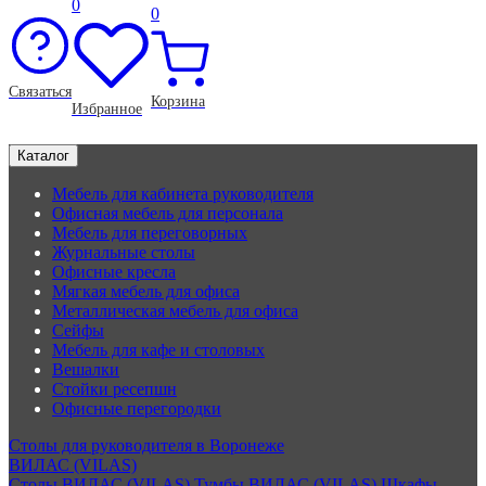
0
0
Связаться
Корзина
Избранное
Каталог
Мебель для кабинета руководителя
Офисная мебель для персонала
Мебель для переговорных
Журнальные столы
Офисные кресла
Мягкая мебель для офиса
Металлическая мебель для офиса
Сейфы
Мебель для кафе и столовых
Вешалки
Стойки ресепшн
Офисные перегородки
Столы для руководителя в Воронеже
ВИЛАС (VILAS)
Столы ВИЛАС (VILAS)
Тумбы ВИЛАС (VILAS)
Шкафы