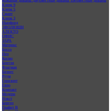
Кожаные диваны
Двухместные диваны
Трехместные диваны
Клерк 9
Клерк 5
Смарт
Клерк 3
Ньюфорд
ЭВОЛЮШН
АЛЕКТО
ОФИС
ЗАРА
Матрикс
Боссо
Нео
Космо
Бентли
Флагман
Бизнес
Руум
Горизонт
Евро
Компакт
Модерн
Нэкст
Берген
Графит В