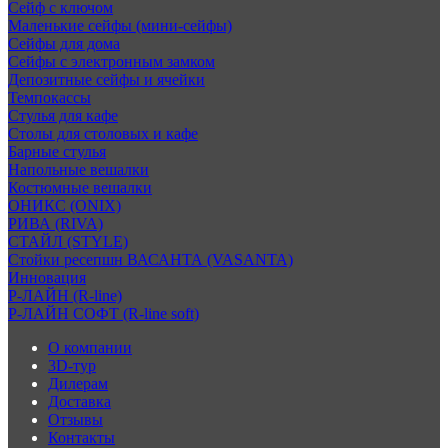
Сейф с ключом
Маленькие сейфы (мини-сейфы)
Сейфы для дома
Сейфы с электронным замком
Депозитные сейфы и ячейки
Темпокассы
Стулья для кафе
Столы для столовых и кафе
Барные стулья
Напольные вешалки
Костюмные вешалки
ОНИКС (ONIX)
РИВА (RIVA)
СТАЙЛ (STYLE)
Стойки ресепшн ВАСАНТА (VASANTA)
Инновация
Р-ЛАЙН (R-line)
Р-ЛАЙН СОФТ (R-line soft)
О компании
3D-тур
Дилерам
Доставка
Отзывы
Контакты