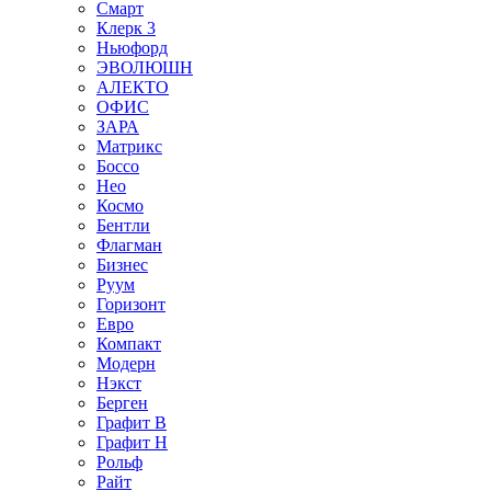
Смарт
Клерк 3
Ньюфорд
ЭВОЛЮШН
АЛЕКТО
ОФИС
ЗАРА
Матрикс
Боссо
Нео
Космо
Бентли
Флагман
Бизнес
Руум
Горизонт
Евро
Компакт
Модерн
Нэкст
Берген
Графит В
Графит Н
Рольф
Райт