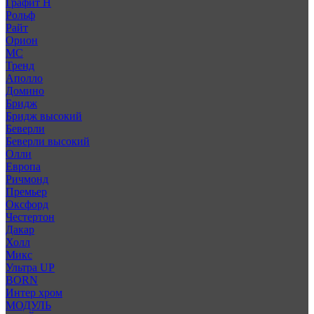
Графит Н
Рольф
Райт
Орион
МС
Тренд
Аполло
Домино
Бридж
Бридж высокий
Беверли
Беверли высокий
Олли
Европа
Ричмонд
Премьер
Оксфорд
Честертон
Дакар
Холл
Микс
Ультра UP
BORN
Интер хром
МОДУЛЬ