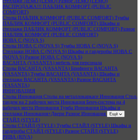
стеллажи ЛЕМО (LEMO)
Разное ЛЕМО (LEMO)
РАСПРОДАЖА!!! ПАБЛИК КОМФОРТ (PUBLIC
COMFORT)
Столы ПАБЛИК КОМФОРТ (PUBLIC COMFORT)
Тумбы
ПАБЛИК КОМФОРТ (PUBLIC COMFORT)
Шкафы и
стеллажи ПАБЛИК КОМФОРТ (PUBLIC COMFORT)
Разное
ПАБЛИК КОМФОРТ (PUBLIC COMFORT)
НОВА С (NOVA S)
Столы НОВА С (NOVA S)
Тумбы НОВА С (NOVA S)
Стеллажи НОВА С (NOVA S)
Шкафы и гардеробы НОВА С
(NOVA S)
Разное НОВА С (NOVA S)
ВАСАНТА (VASANTA) мебель для персонала
Столы ВАСАНТА (VASANTA)
Брифинги ВАСАНТА
(VASANTA)
Тумбы ВАСАНТА (VASANTA)
Шкафы и
стеллажи ВАСАНТА (VASANTA)
Разное ВАСАНТА
(VASANTA)
ИННОВАЦИЯ
Столы Инновация
Столы на металлокаркасе Инновация
Стол-
тандем на 2 рабочих места Инновация
Бенч-система на 4
рабочих места Инновация
Тумба Инновация
Шкафы и
стеллажи Инновация+Двери
Разное Инновация
Ещё
СТАЙЛ (STYLE)
Столы СТАЙЛ (STYLE)
Тумбы СТАЙЛ (STYLE)
Шкафы и
гардеробы СТАЙЛ (STYLE)
Разное СТАЙЛ (STYLE)
РИВА (RIVA)