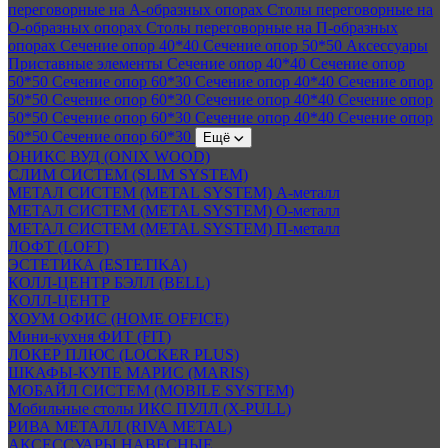
переговорные на А-образных опорах
Столы переговорные на
О-образных опорах
Столы переговорные на П-образных
опорах
Сечение опор 40*40
Сечение опор 50*50
Аксессуары
Приставные элементы
Сечение опор 40*40
Сечение опор
50*50
Сечение опор 60*30
Сечение опор 40*40
Сечение опор
50*50
Сечение опор 60*30
Сечение опор 40*40
Сечение опор
50*50
Сечение опор 60*30
Сечение опор 40*40
Сечение опор
50*50
Сечение опор 60*30
Ещё
ОНИКС ВУД (ONIX WOOD)
СЛИМ СИСТЕМ (SLIM SYSTEM)
МЕТАЛ СИСТЕМ (METAL SYSTEM) А-металл
МЕТАЛ СИСТЕМ (METAL SYSTEM) О-металл
МЕТАЛ СИСТЕМ (METAL SYSTEM) П-металл
ЛОФТ (LOFT)
ЭСТЕТИКА (ESTETIKA)
КОЛЛ-ЦЕНТР БЭЛЛ (BELL)
КОЛЛ-ЦЕНТР
ХОУМ ОФИС (HOME OFFICE)
Мини-кухня ФИТ (FIT)
ЛОКЕР ПЛЮС (LOCKER PLUS)
ШКАФЫ-КУПЕ МАРИС (MARIS)
МОБАЙЛ СИСТЕМ (MOBILE SYSTEM)
Мобильные столы ИКС ПУЛЛ (X-PULL)
РИВА МЕТАЛЛ (RIVA METAL)
АКСЕССУАРЫ НАВЕСНЫЕ