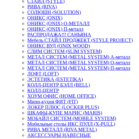
СТАЙЛ (STYLE)
РИВА (RIVA)
СОЛЮШН (SOLUTION)
ОНИКС (ONIX)
ОНИКС (ONIX) O-МЕТАЛЛ
ОНИКС (ONIX) П-металл
РАСПРОДАЖА!!! САНЬЯНА
Мебель СТАЙЛ ПРОДЖЕКТ (STYLE PROJECT)
ОНИКС ВУД (ONIX WOOD)
СЛИМ СИСТЕМ (SLIM SYSTEM)
МЕТАЛ СИСТЕМ (METAL SYSTEM) А-металл
МЕТАЛ СИСТЕМ (METAL SYSTEM) О-металл
МЕТАЛ СИСТЕМ (METAL SYSTEM) П-металл
ЛОФТ (LOFT)
ЭСТЕТИКА (ESTETIKA)
КОЛЛ-ЦЕНТР БЭЛЛ (BELL)
КОЛЛ-ЦЕНТР
ХОУМ ОФИС (HOME OFFICE)
Мини-кухня ФИТ (FIT)
ЛОКЕР ПЛЮС (LOCKER PLUS)
ШКАФЫ-КУПЕ МАРИС (MARIS)
МОБАЙЛ СИСТЕМ (MOBILE SYSTEM)
Мобильные столы ИКС ПУЛЛ (X-PULL)
РИВА МЕТАЛЛ (RIVA METAL)
АКСЕССУАРЫ НАВЕСНЫЕ