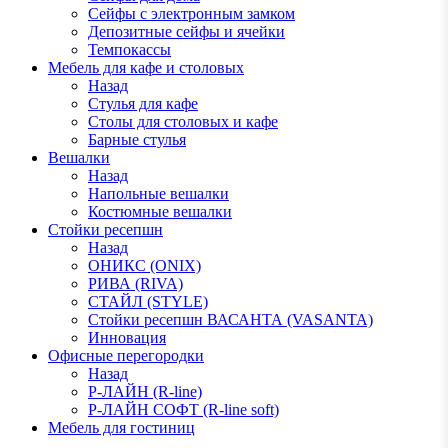
Сейфы с электронным замком
Депозитные сейфы и ячейки
Темпокассы
Мебель для кафе и столовых
Назад
Стулья для кафе
Столы для столовых и кафе
Барные стулья
Вешалки
Назад
Напольные вешалки
Костюмные вешалки
Стойки ресепшн
Назад
ОНИКС (ONIX)
РИВА (RIVA)
СТАЙЛ (STYLE)
Стойки ресепшн ВАСАНТА (VASANTA)
Инновация
Офисные перегородки
Назад
Р-ЛАЙН (R-line)
Р-ЛАЙН СОФТ (R-line soft)
Мебель для гостиниц