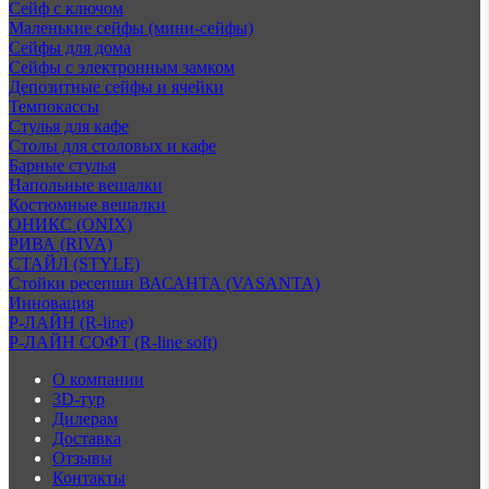
Сейф с ключом
Маленькие сейфы (мини-сейфы)
Сейфы для дома
Сейфы с электронным замком
Депозитные сейфы и ячейки
Темпокассы
Стулья для кафе
Столы для столовых и кафе
Барные стулья
Напольные вешалки
Костюмные вешалки
ОНИКС (ONIX)
РИВА (RIVA)
СТАЙЛ (STYLE)
Стойки ресепшн ВАСАНТА (VASANTA)
Инновация
Р-ЛАЙН (R-line)
Р-ЛАЙН СОФТ (R-line soft)
О компании
3D-тур
Дилерам
Доставка
Отзывы
Контакты