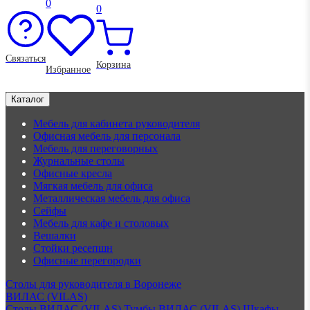
0
0
Связаться
Корзина
Избранное
Каталог
Мебель для кабинета руководителя
Офисная мебель для персонала
Мебель для переговорных
Журнальные столы
Офисные кресла
Мягкая мебель для офиса
Металлическая мебель для офиса
Сейфы
Мебель для кафе и столовых
Вешалки
Стойки ресепшн
Офисные перегородки
Столы для руководителя в Воронеже
ВИЛАС (VILAS)
Столы ВИЛАС (VILAS)
Тумбы ВИЛАС (VILAS)
Шкафы