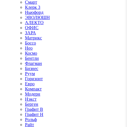
Смарт
Клерк 3
Ньюфорд
ЭВОЛЮШН
АЛЕКТО
ОФИС
ЗАРА
Матрикс
Боссо
Нео
Космо
Бентли
Флагман
Бизнес
Руум
Горизонт
Евро
Компакт
Модерн
Нэкст
Берген
Графит В
Графит Н
Рольф
Райт