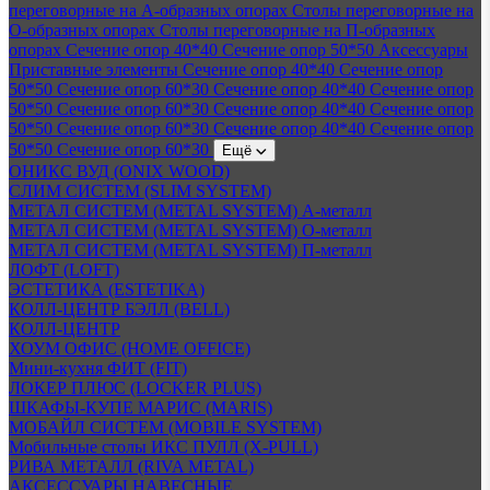
переговорные на А-образных опорах
Столы переговорные на
О-образных опорах
Столы переговорные на П-образных
опорах
Сечение опор 40*40
Сечение опор 50*50
Аксессуары
Приставные элементы
Сечение опор 40*40
Сечение опор
50*50
Сечение опор 60*30
Сечение опор 40*40
Сечение опор
50*50
Сечение опор 60*30
Сечение опор 40*40
Сечение опор
50*50
Сечение опор 60*30
Сечение опор 40*40
Сечение опор
50*50
Сечение опор 60*30
Ещё
ОНИКС ВУД (ONIX WOOD)
СЛИМ СИСТЕМ (SLIM SYSTEM)
МЕТАЛ СИСТЕМ (METAL SYSTEM) А-металл
МЕТАЛ СИСТЕМ (METAL SYSTEM) О-металл
МЕТАЛ СИСТЕМ (METAL SYSTEM) П-металл
ЛОФТ (LOFT)
ЭСТЕТИКА (ESTETIKA)
КОЛЛ-ЦЕНТР БЭЛЛ (BELL)
КОЛЛ-ЦЕНТР
ХОУМ ОФИС (HOME OFFICE)
Мини-кухня ФИТ (FIT)
ЛОКЕР ПЛЮС (LOCKER PLUS)
ШКАФЫ-КУПЕ МАРИС (MARIS)
МОБАЙЛ СИСТЕМ (MOBILE SYSTEM)
Мобильные столы ИКС ПУЛЛ (X-PULL)
РИВА МЕТАЛЛ (RIVA METAL)
АКСЕССУАРЫ НАВЕСНЫЕ