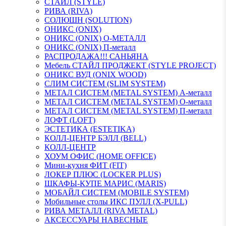
СТАЙЛ (STYLE)
РИВА (RIVA)
СОЛЮШН (SOLUTION)
ОНИКС (ONIX)
ОНИКС (ONIX) O-МЕТАЛЛ
ОНИКС (ONIX) П-металл
РАСПРОДАЖА!!! САНЬЯНА
Мебель СТАЙЛ ПРОДЖЕКТ (STYLE PROJECT)
ОНИКС ВУД (ONIX WOOD)
СЛИМ СИСТЕМ (SLIM SYSTEM)
МЕТАЛ СИСТЕМ (METAL SYSTEM) А-металл
МЕТАЛ СИСТЕМ (METAL SYSTEM) О-металл
МЕТАЛ СИСТЕМ (METAL SYSTEM) П-металл
ЛОФТ (LOFT)
ЭСТЕТИКА (ESTETIKA)
КОЛЛ-ЦЕНТР БЭЛЛ (BELL)
КОЛЛ-ЦЕНТР
ХОУМ ОФИС (HOME OFFICE)
Мини-кухня ФИТ (FIT)
ЛОКЕР ПЛЮС (LOCKER PLUS)
ШКАФЫ-КУПЕ МАРИС (MARIS)
МОБАЙЛ СИСТЕМ (MOBILE SYSTEM)
Мобильные столы ИКС ПУЛЛ (X-PULL)
РИВА МЕТАЛЛ (RIVA METAL)
АКСЕССУАРЫ НАВЕСНЫЕ