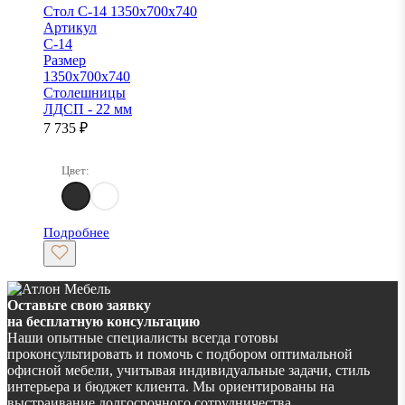
Стол С-14 1350х700х740
Артикул
С-14
Размер
1350х700х740
Столешницы
ЛДСП - 22 мм
7 735
₽
Цвет:
Джара Госфорт
Джара Госфорт/Белый
Подробнее
Оставьте свою заявку
на бесплатную консультацию
Наши опытные специалисты всегда готовы
проконсультировать и помочь с подбором оптимальной
офисной мебели, учитывая индивидуальные задачи, стиль
интерьера и бюджет клиента. Мы ориентированы на
выстраивание долгосрочного сотрудничества.