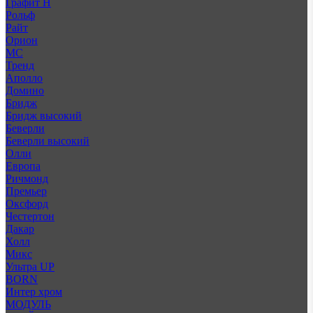
Графит Н
Рольф
Райт
Орион
МС
Тренд
Аполло
Домино
Бридж
Бридж высокий
Беверли
Беверли высокий
Олли
Европа
Ричмонд
Премьер
Оксфорд
Честертон
Дакар
Холл
Микс
Ультра UP
BORN
Интер хром
МОДУЛЬ