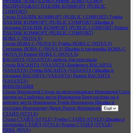
стеллажи ЛЕМО (LEMO)
Разное ЛЕМО (LEMO)
РАСПРОДАЖА!!! ПАБЛИК КОМФОРТ (PUBLIC
COMFORT)
Столы ПАБЛИК КОМФОРТ (PUBLIC COMFORT)
Тумбы
ПАБЛИК КОМФОРТ (PUBLIC COMFORT)
Шкафы и
стеллажи ПАБЛИК КОМФОРТ (PUBLIC COMFORT)
Разное
ПАБЛИК КОМФОРТ (PUBLIC COMFORT)
НОВА С (NOVA S)
Столы НОВА С (NOVA S)
Тумбы НОВА С (NOVA S)
Стеллажи НОВА С (NOVA S)
Шкафы и гардеробы НОВА С
(NOVA S)
Разное НОВА С (NOVA S)
ВАСАНТА (VASANTA) мебель для персонала
Столы ВАСАНТА (VASANTA)
Брифинги ВАСАНТА
(VASANTA)
Тумбы ВАСАНТА (VASANTA)
Шкафы и
стеллажи ВАСАНТА (VASANTA)
Разное ВАСАНТА
(VASANTA)
ИННОВАЦИЯ
Столы Инновация
Столы на металлокаркасе Инновация
Стол-
тандем на 2 рабочих места Инновация
Бенч-система на 4
рабочих места Инновация
Тумба Инновация
Шкафы и
стеллажи Инновация+Двери
Разное Инновация
Ещё
СТАЙЛ (STYLE)
Столы СТАЙЛ (STYLE)
Тумбы СТАЙЛ (STYLE)
Шкафы и
гардеробы СТАЙЛ (STYLE)
Разное СТАЙЛ (STYLE)
РИВА (RIVA)