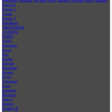
Кожаные диваны
Двухместные диваны
Трехместные диваны
Клерк 9
Клерк 5
Смарт
Клерк 3
Ньюфорд
ЭВОЛЮШН
АЛЕКТО
ОФИС
ЗАРА
Матрикс
Боссо
Нео
Космо
Бентли
Флагман
Бизнес
Руум
Горизонт
Евро
Компакт
Модерн
Нэкст
Берген
Графит В