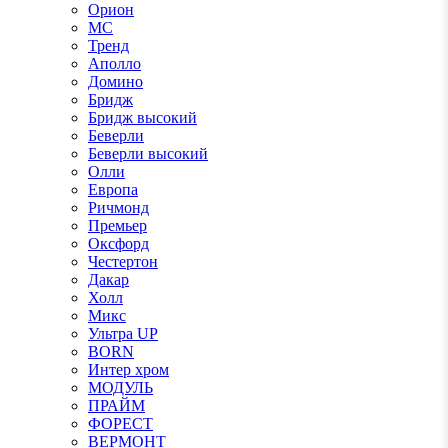
Орион
МС
Тренд
Аполло
Домино
Бридж
Бридж высокий
Беверли
Беверли высокий
Олли
Европа
Ричмонд
Премьер
Оксфорд
Честертон
Дакар
Холл
Микс
Ультра UP
BORN
Интер хром
МОДУЛЬ
ПРАЙМ
ФОРЕСТ
ВЕРМОНТ