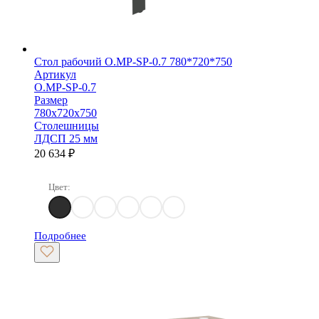
Стол рабочий O.MP-SP-0.7 780*720*750
Артикул
O.MP-SP-0.7
Размер
780х720х750
Столешницы
ЛДСП 25 мм
20 634
₽
Цвет:
Денвер Светлый
Дуб Аттик
Дуб Аризона
Белый Бриллиант
Тиквуд светлый
Тиквуд Темный
Подробнее