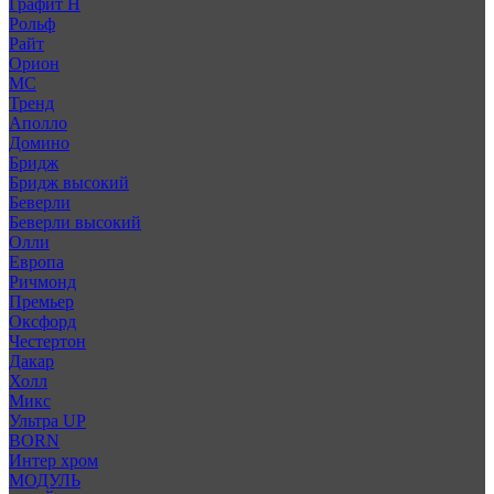
Графит Н
Рольф
Райт
Орион
МС
Тренд
Аполло
Домино
Бридж
Бридж высокий
Беверли
Беверли высокий
Олли
Европа
Ричмонд
Премьер
Оксфорд
Честертон
Дакар
Холл
Микс
Ультра UP
BORN
Интер хром
МОДУЛЬ