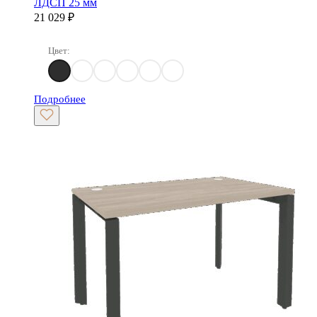
ЛДСП 25 мм
21 029
₽
Цвет:
Денвер Светлый
Дуб Аттик
Дуб Аризона
Белый Бриллиант
Тиквуд светлый
Тиквуд Темный
Подробнее