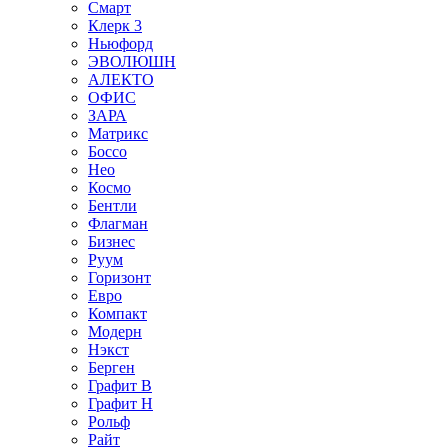
Смарт
Клерк 3
Ньюфорд
ЭВОЛЮШН
АЛЕКТО
ОФИС
ЗАРА
Матрикс
Боссо
Нео
Космо
Бентли
Флагман
Бизнес
Руум
Горизонт
Евро
Компакт
Модерн
Нэкст
Берген
Графит В
Графит Н
Рольф
Райт