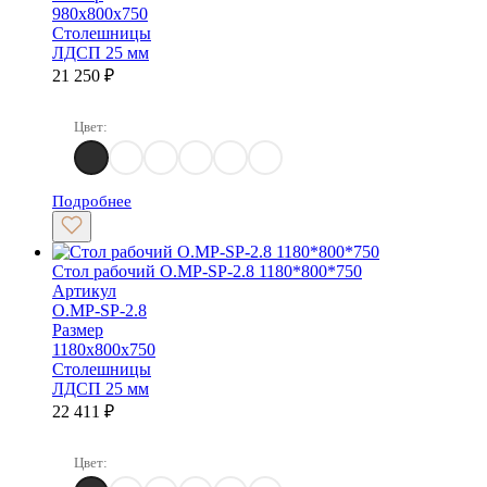
980х800х750
Столешницы
ЛДСП 25 мм
21 250
₽
Цвет:
Денвер Светлый
Дуб Аттик
Дуб Аризона
Белый Бриллиант
Тиквуд светлый
Тиквуд Темный
Подробнее
Стол рабочий O.MP-SP-2.8 1180*800*750
Артикул
O.MP-SP-2.8
Размер
1180х800х750
Столешницы
ЛДСП 25 мм
22 411
₽
Цвет: