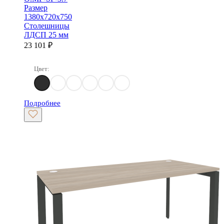
Размер
1380х720х750
Столешницы
ЛДСП 25 мм
23 101
₽
Цвет:
Денвер Светлый
Дуб Аттик
Дуб Аризона
Белый Бриллиант
Тиквуд светлый
Тиквуд Темный
Подробнее