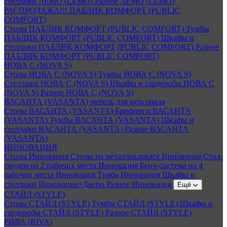
стеллажи ЛЕМО (LEMO)
Разное ЛЕМО (LEMO)
РАСПРОДАЖА!!! ПАБЛИК КОМФОРТ (PUBLIC
COMFORT)
Столы ПАБЛИК КОМФОРТ (PUBLIC COMFORT)
Тумбы
ПАБЛИК КОМФОРТ (PUBLIC COMFORT)
Шкафы и
стеллажи ПАБЛИК КОМФОРТ (PUBLIC COMFORT)
Разное
ПАБЛИК КОМФОРТ (PUBLIC COMFORT)
НОВА С (NOVA S)
Столы НОВА С (NOVA S)
Тумбы НОВА С (NOVA S)
Стеллажи НОВА С (NOVA S)
Шкафы и гардеробы НОВА С
(NOVA S)
Разное НОВА С (NOVA S)
ВАСАНТА (VASANTA) мебель для персонала
Столы ВАСАНТА (VASANTA)
Брифинги ВАСАНТА
(VASANTA)
Тумбы ВАСАНТА (VASANTA)
Шкафы и
стеллажи ВАСАНТА (VASANTA)
Разное ВАСАНТА
(VASANTA)
ИННОВАЦИЯ
Столы Инновация
Столы на металлокаркасе Инновация
Стол-
тандем на 2 рабочих места Инновация
Бенч-система на 4
рабочих места Инновация
Тумба Инновация
Шкафы и
стеллажи Инновация+Двери
Разное Инновация
Ещё
СТАЙЛ (STYLE)
Столы СТАЙЛ (STYLE)
Тумбы СТАЙЛ (STYLE)
Шкафы и
гардеробы СТАЙЛ (STYLE)
Разное СТАЙЛ (STYLE)
РИВА (RIVA)