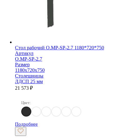
Стол рабочий O.MP-SP-2.7 1180*720*750
Артикул
O.MP-SP-2.7
Размер
1180х720х750
Столешницы
ЛДСП 25 мм
21 573
₽
Цвет:
Денвер Светлый
Дуб Аттик
Дуб Аризона
Белый Бриллиант
Тиквуд светлый
Тиквуд Темный
Подробнее