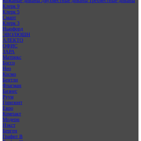
Кожаные диваны
Двухместные диваны
Трехместные диваны
Клерк 9
Клерк 5
Смарт
Клерк 3
Ньюфорд
ЭВОЛЮШН
АЛЕКТО
ОФИС
ЗАРА
Матрикс
Боссо
Нео
Космо
Бентли
Флагман
Бизнес
Руум
Горизонт
Евро
Компакт
Модерн
Нэкст
Берген
Графит В