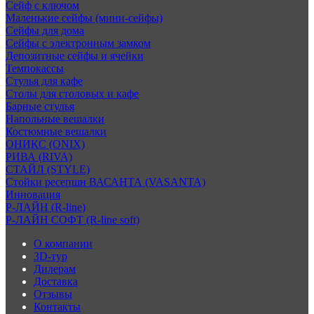
Сейф с ключом
Маленькие сейфы (мини-сейфы)
Сейфы для дома
Сейфы с электронным замком
Депозитные сейфы и ячейки
Темпокассы
Стулья для кафе
Столы для столовых и кафе
Барные стулья
Напольные вешалки
Костюмные вешалки
ОНИКС (ONIX)
РИВА (RIVA)
СТАЙЛ (STYLE)
Стойки ресепшн ВАСАНТА (VASANTA)
Инновация
Р-ЛАЙН (R-line)
Р-ЛАЙН СОФТ (R-line soft)
О компании
3D-тур
Дилерам
Доставка
Отзывы
Контакты