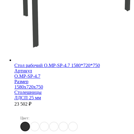
Стол рабочий O.MP-SP-4.7 1580*720*750
Артикул
O.MP-SP-4.7
Размер
1580х720х750
Столешницы
ЛДСП 25 мм
23 502
₽
Цвет:
Денвер Светлый
Дуб Аттик
Дуб Аризона
Белый Бриллиант
Тиквуд светлый
Тиквуд Темный