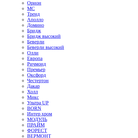
Орион
МС
Тренд
Аполло
Домино
Бридж
Бридж высокий
Беверли
Беверли высокий
Олли
Европа
Ричмонд
Премьер
Оксфорд
Честертон
Дакар
Холл
Микс
Ультра UP
BORN
Интер хром
МОДУЛЬ
ПРАЙМ
ФОРЕСТ
ВЕРМОНТ