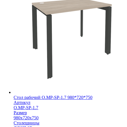
Стол рабочий O.MP-SP-1.7 980*720*750
Артикул
O.MP-SP-1.7
Размер
980х720х750
Столешницы