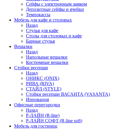
Сейфы с электронным замком
Депозитные сейфы и ячейки
Темпокассы
Мебель для кафе и столовых
Назад
Стулья для кафе
Столы для столовых и кафе
Барные стулья
Вешалки
Назад
Напольные вешалки
Костюмные вешалки
Стойки ресепшн
Назад
ОНИКС (ONIX)
РИВА (RIVA)
СТАЙЛ (STYLE)
Стойки ресепшн ВАСАНТА (VASANTA)
Инновация
Офисные перегородки
Назад
Р-ЛАЙН (R-line)
Р-ЛАЙН СОФТ (R-line soft)
Мебель для гостиниц