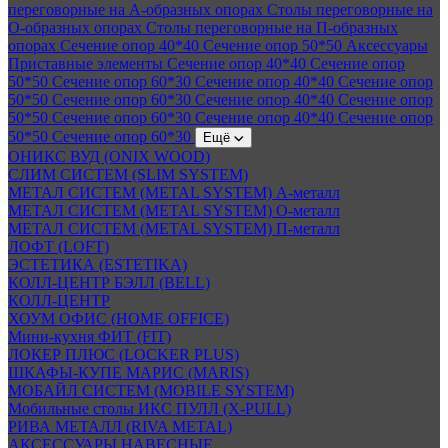
переговорные на А-образных опорах
Столы переговорные на
О-образных опорах
Столы переговорные на П-образных
опорах
Сечение опор 40*40
Сечение опор 50*50
Аксессуары
Приставные элементы
Сечение опор 40*40
Сечение опор
50*50
Сечение опор 60*30
Сечение опор 40*40
Сечение опор
50*50
Сечение опор 60*30
Сечение опор 40*40
Сечение опор
50*50
Сечение опор 60*30
Сечение опор 40*40
Сечение опор
50*50
Сечение опор 60*30
Ещё
ОНИКС ВУД (ONIX WOOD)
СЛИМ СИСТЕМ (SLIM SYSTEM)
МЕТАЛ СИСТЕМ (METAL SYSTEM) А-металл
МЕТАЛ СИСТЕМ (METAL SYSTEM) О-металл
МЕТАЛ СИСТЕМ (METAL SYSTEM) П-металл
ЛОФТ (LOFT)
ЭСТЕТИКА (ESTETIKA)
КОЛЛ-ЦЕНТР БЭЛЛ (BELL)
КОЛЛ-ЦЕНТР
ХОУМ ОФИС (HOME OFFICE)
Мини-кухня ФИТ (FIT)
ЛОКЕР ПЛЮС (LOCKER PLUS)
ШКАФЫ-КУПЕ МАРИС (MARIS)
МОБАЙЛ СИСТЕМ (MOBILE SYSTEM)
Мобильные столы ИКС ПУЛЛ (X-PULL)
РИВА МЕТАЛЛ (RIVA METAL)
АКСЕССУАРЫ НАВЕСНЫЕ