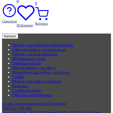
0
0
Связаться
Корзина
Избранное
Каталог
Мебель для кабинета руководителя
Офисная мебель для персонала
Мебель для переговорных
Журнальные столы
Офисные кресла
Мягкая мебель для офиса
Металлическая мебель для офиса
Сейфы
Мебель для кафе и столовых
Вешалки
Стойки ресепшн
Офисные перегородки
Столы для руководителя в Воронеже
ВИЛАС (VILAS)
Столы ВИЛАС (VILAS)
Тумбы ВИЛАС (VILAS)
Шкафы