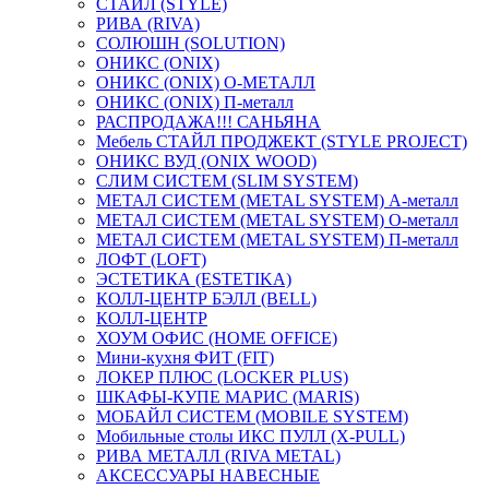
СТАЙЛ (STYLE)
РИВА (RIVA)
СОЛЮШН (SOLUTION)
ОНИКС (ONIX)
ОНИКС (ONIX) O-МЕТАЛЛ
ОНИКС (ONIX) П-металл
РАСПРОДАЖА!!! САНЬЯНА
Мебель СТАЙЛ ПРОДЖЕКТ (STYLE PROJECT)
ОНИКС ВУД (ONIX WOOD)
СЛИМ СИСТЕМ (SLIM SYSTEM)
МЕТАЛ СИСТЕМ (METAL SYSTEM) А-металл
МЕТАЛ СИСТЕМ (METAL SYSTEM) О-металл
МЕТАЛ СИСТЕМ (METAL SYSTEM) П-металл
ЛОФТ (LOFT)
ЭСТЕТИКА (ESTETIKA)
КОЛЛ-ЦЕНТР БЭЛЛ (BELL)
КОЛЛ-ЦЕНТР
ХОУМ ОФИС (HOME OFFICE)
Мини-кухня ФИТ (FIT)
ЛОКЕР ПЛЮС (LOCKER PLUS)
ШКАФЫ-КУПЕ МАРИС (MARIS)
МОБАЙЛ СИСТЕМ (MOBILE SYSTEM)
Мобильные столы ИКС ПУЛЛ (X-PULL)
РИВА МЕТАЛЛ (RIVA METAL)
АКСЕССУАРЫ НАВЕСНЫЕ