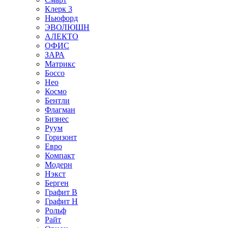
Клерк 3
Ньюфорд
ЭВОЛЮШН
АЛЕКТО
ОФИС
ЗАРА
Матрикс
Боссо
Нео
Космо
Бентли
Флагман
Бизнес
Руум
Горизонт
Евро
Компакт
Модерн
Нэкст
Берген
Графит В
Графит Н
Рольф
Райт