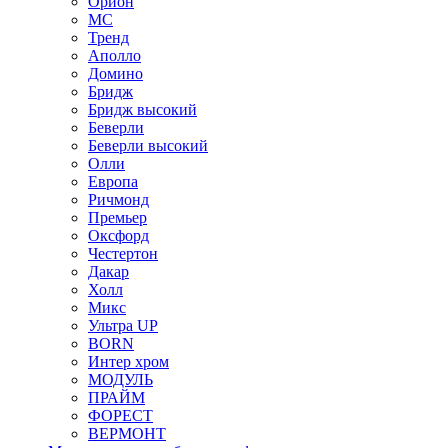
Орион
МС
Тренд
Аполло
Домино
Бридж
Бридж высокий
Беверли
Беверли высокий
Олли
Европа
Ричмонд
Премьер
Оксфорд
Честертон
Дакар
Холл
Микс
Ультра UP
BORN
Интер хром
МОДУЛЬ
ПРАЙМ
ФОРЕСТ
ВЕРМОНТ