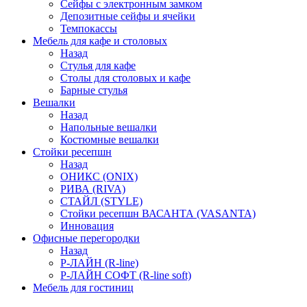
Сейфы с электронным замком
Депозитные сейфы и ячейки
Темпокассы
Мебель для кафе и столовых
Назад
Стулья для кафе
Столы для столовых и кафе
Барные стулья
Вешалки
Назад
Напольные вешалки
Костюмные вешалки
Стойки ресепшн
Назад
ОНИКС (ONIX)
РИВА (RIVA)
СТАЙЛ (STYLE)
Стойки ресепшн ВАСАНТА (VASANTA)
Инновация
Офисные перегородки
Назад
Р-ЛАЙН (R-line)
Р-ЛАЙН СОФТ (R-line soft)
Мебель для гостиниц