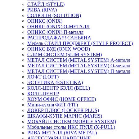
СТАЙЛ (STYLE)
РИВА (RIVA)
СОЛЮШН (SOLUTION)
ОНИКС (ONIX)
ОНИКС (ONIX) O-МЕТАЛЛ
ОНИКС (ONIX) П-металл
РАСПРОДАЖА!!! САНЬЯНА
Мебель СТАЙЛ ПРОДЖЕКТ (STYLE PROJECT)
ОНИКС ВУД (ONIX WOOD)
СЛИМ СИСТЕМ (SLIM SYSTEM)
МЕТАЛ СИСТЕМ (METAL SYSTEM) А-металл
МЕТАЛ СИСТЕМ (METAL SYSTEM) О-металл
МЕТАЛ СИСТЕМ (METAL SYSTEM) П-металл
ЛОФТ (LOFT)
ЭСТЕТИКА (ESTETIKA)
КОЛЛ-ЦЕНТР БЭЛЛ (BELL)
КОЛЛ-ЦЕНТР
ХОУМ ОФИС (HOME OFFICE)
Мини-кухня ФИТ (FIT)
ЛОКЕР ПЛЮС (LOCKER PLUS)
ШКАФЫ-КУПЕ МАРИС (MARIS)
МОБАЙЛ СИСТЕМ (MOBILE SYSTEM)
Мобильные столы ИКС ПУЛЛ (X-PULL)
РИВА МЕТАЛЛ (RIVA METAL)
АКСЕССУАРЫ НАВЕСНЫЕ