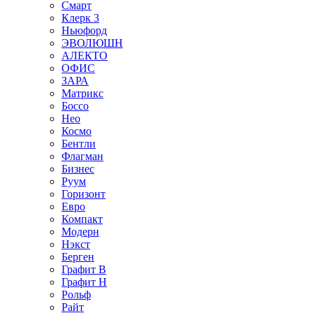
Смарт
Клерк 3
Ньюфорд
ЭВОЛЮШН
АЛЕКТО
ОФИС
ЗАРА
Матрикс
Боссо
Нео
Космо
Бентли
Флагман
Бизнес
Руум
Горизонт
Евро
Компакт
Модерн
Нэкст
Берген
Графит В
Графит Н
Рольф
Райт