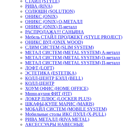
СТАЙЛ (STYLE)
РИВА (RIVA)
СОЛЮШН (SOLUTION)
ОНИКС (ONIX)
ОНИКС (ONIX) O-МЕТАЛЛ
ОНИКС (ONIX) П-металл
РАСПРОДАЖА!!! САНЬЯНА
Мебель СТАЙЛ ПРОДЖЕКТ (STYLE PROJECT)
ОНИКС ВУД (ONIX WOOD)
СЛИМ СИСТЕМ (SLIM SYSTEM)
МЕТАЛ СИСТЕМ (METAL SYSTEM) А-металл
МЕТАЛ СИСТЕМ (METAL SYSTEM) О-металл
МЕТАЛ СИСТЕМ (METAL SYSTEM) П-металл
ЛОФТ (LOFT)
ЭСТЕТИКА (ESTETIKA)
КОЛЛ-ЦЕНТР БЭЛЛ (BELL)
КОЛЛ-ЦЕНТР
ХОУМ ОФИС (HOME OFFICE)
Мини-кухня ФИТ (FIT)
ЛОКЕР ПЛЮС (LOCKER PLUS)
ШКАФЫ-КУПЕ МАРИС (MARIS)
МОБАЙЛ СИСТЕМ (MOBILE SYSTEM)
Мобильные столы ИКС ПУЛЛ (X-PULL)
РИВА МЕТАЛЛ (RIVA METAL)
АКСЕССУАРЫ НАВЕСНЫЕ