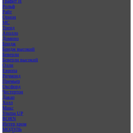
Графит Н
Рольф
Райт
Орион
МС
Тренд
Аполло
Домино
Бридж
Бридж высокий
Беверли
Беверли высокий
Олли
Европа
Ричмонд
Премьер
Оксфорд
Честертон
Дакар
Холл
Микс
Ультра UP
BORN
Интер хром
МОДУЛЬ