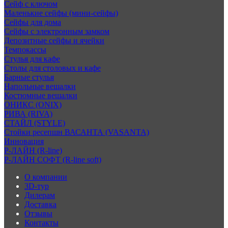
Сейф с ключом
Маленькие сейфы (мини-сейфы)
Сейфы для дома
Сейфы с электронным замком
Депозитные сейфы и ячейки
Темпокассы
Стулья для кафе
Столы для столовых и кафе
Барные стулья
Напольные вешалки
Костюмные вешалки
ОНИКС (ONIX)
РИВА (RIVA)
СТАЙЛ (STYLE)
Стойки ресепшн ВАСАНТА (VASANTA)
Инновация
Р-ЛАЙН (R-line)
Р-ЛАЙН СОФТ (R-line soft)
О компании
3D-тур
Дилерам
Доставка
Отзывы
Контакты