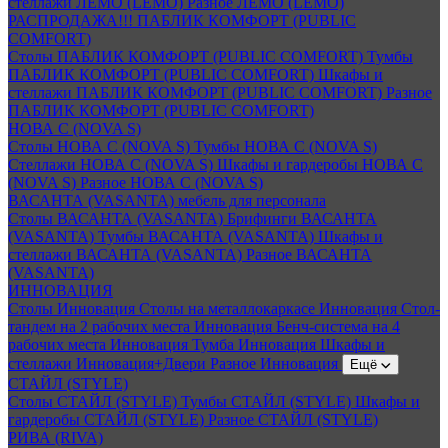
стеллажи ЛЕМО (LEMO)
Разное ЛЕМО (LEMO)
РАСПРОДАЖА!!! ПАБЛИК КОМФОРТ (PUBLIC
COMFORT)
Столы ПАБЛИК КОМФОРТ (PUBLIC COMFORT)
Тумбы
ПАБЛИК КОМФОРТ (PUBLIC COMFORT)
Шкафы и
стеллажи ПАБЛИК КОМФОРТ (PUBLIC COMFORT)
Разное
ПАБЛИК КОМФОРТ (PUBLIC COMFORT)
НОВА С (NOVA S)
Столы НОВА С (NOVA S)
Тумбы НОВА С (NOVA S)
Стеллажи НОВА С (NOVA S)
Шкафы и гардеробы НОВА С
(NOVA S)
Разное НОВА С (NOVA S)
ВАСАНТА (VASANTA) мебель для персонала
Столы ВАСАНТА (VASANTA)
Брифинги ВАСАНТА
(VASANTA)
Тумбы ВАСАНТА (VASANTA)
Шкафы и
стеллажи ВАСАНТА (VASANTA)
Разное ВАСАНТА
(VASANTA)
ИННОВАЦИЯ
Столы Инновация
Столы на металлокаркасе Инновация
Стол-
тандем на 2 рабочих места Инновация
Бенч-система на 4
рабочих места Инновация
Тумба Инновация
Шкафы и
стеллажи Инновация+Двери
Разное Инновация
Ещё
СТАЙЛ (STYLE)
Столы СТАЙЛ (STYLE)
Тумбы СТАЙЛ (STYLE)
Шкафы и
гардеробы СТАЙЛ (STYLE)
Разное СТАЙЛ (STYLE)
РИВА (RIVA)