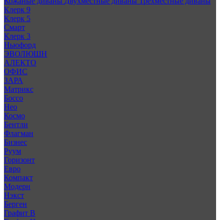
Кожаные диваны
Двухместные диваны
Трехместные диваны
Клерк 9
Клерк 5
Смарт
Клерк 3
Ньюфорд
ЭВОЛЮШН
АЛЕКТО
ОФИС
ЗАРА
Матрикс
Боссо
Нео
Космо
Бентли
Флагман
Бизнес
Руум
Горизонт
Евро
Компакт
Модерн
Нэкст
Берген
Графит В