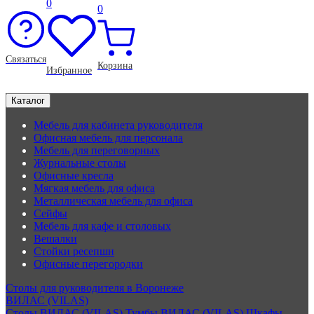
0
0
Связаться
Корзина
Избранное
Каталог
Мебель для кабинета руководителя
Офисная мебель для персонала
Мебель для переговорных
Журнальные столы
Офисные кресла
Мягкая мебель для офиса
Металлическая мебель для офиса
Сейфы
Мебель для кафе и столовых
Вешалки
Стойки ресепшн
Офисные перегородки
Столы для руководителя в Воронеже
ВИЛАС (VILAS)
Столы ВИЛАС (VILAS)
Тумбы ВИЛАС (VILAS)
Шкафы