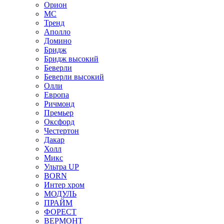
Орион
МС
Тренд
Аполло
Домино
Бридж
Бридж высокий
Беверли
Беверли высокий
Олли
Европа
Ричмонд
Премьер
Оксфорд
Честертон
Дакар
Холл
Микс
Ультра UP
BORN
Интер хром
МОДУЛЬ
ПРАЙМ
ФОРЕСТ
ВЕРМОНТ