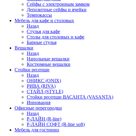
Сейфы с электронным замком
Депозитные сейфы и ячейки
Темпокассы
Мебель для кафе и столовых
Назад
Стулья для кафе
Столы для столовых и кафе
Барные стулья
Вешалки
Назад
Напольные вешалки
Костюмные вешалки
Стойки ресепшн
Назад
ОНИКС (ONIX)
РИВА (RIVA)
СТАЙЛ (STYLE)
Стойки ресепшн ВАСАНТА (VASANTA)
Инновация
Офисные перегородки
Назад
Р-ЛАЙН (R-line)
Р-ЛАЙН СОФТ (R-line soft)
Мебель для гостиниц