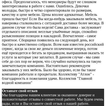
офиса. Предполагалось, что менеджеры будут не слишком
заинтересованы в работе с нами. Ошиблись. Девочки
молодцы, быстро и четко сориентировали по размерам,
качеству и цене мебели. Цены вполне адекватные. Мебель
пришла быстро! Если Вы когда-нибудь заказывали мебель, то
наверняка сталкивались с ситуацией доставки более месяца. В
данном случае это была неделя! Сама доставка - заслуживает
отдельного описания: веселые улыбчивые люди, спокойно
разъяснившие позиции в накладной. Впечатление - самое
приятное. Сборщики появились на следующий день, все
быстро и качественно собрали. Всем нам известен российский
сервис, когда за свои же деньги оплаченные вперед, потом
ещё приходится и бегать за продавцом, выпрашивая оказать те
услуги за которые уже заплатил. В данном случае - мы сами
себе до сих пор не верим, что случайно наткнулись на такую
замечательную компанию. Настоятельно рекомендуем
заказывать у них мебель. Было бы здорово, если бы такие
компании работали и процветали. Коллективу "Атлон" -
благодарность и пожелания удачи. Коллектив "Главной
водной компании"
Оставьте свой отзыв
Мы благодарны нашим клиентам за оказанное доверие и
положительные отзывы о совместной работе. Мы будем очень
рады, если и Вы оставите свой отзыв о нашей работе.