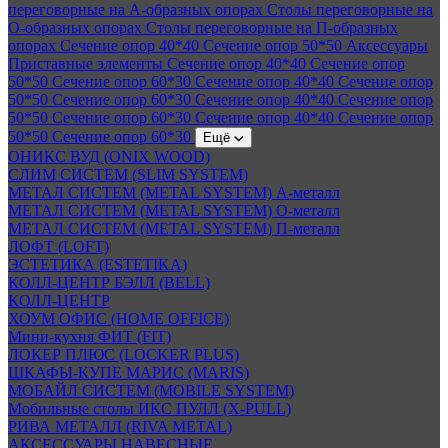
переговорные на А-образных опорах
Столы переговорные на
О-образных опорах
Столы переговорные на П-образных
опорах
Сечение опор 40*40
Сечение опор 50*50
Аксессуары
Приставные элементы
Сечение опор 40*40
Сечение опор
50*50
Сечение опор 60*30
Сечение опор 40*40
Сечение опор
50*50
Сечение опор 60*30
Сечение опор 40*40
Сечение опор
50*50
Сечение опор 60*30
Сечение опор 40*40
Сечение опор
50*50
Сечение опор 60*30
Ещё
ОНИКС ВУД (ONIX WOOD)
СЛИМ СИСТЕМ (SLIM SYSTEM)
МЕТАЛ СИСТЕМ (METAL SYSTEM) А-металл
МЕТАЛ СИСТЕМ (METAL SYSTEM) О-металл
МЕТАЛ СИСТЕМ (METAL SYSTEM) П-металл
ЛОФТ (LOFT)
ЭСТЕТИКА (ESTETIKA)
КОЛЛ-ЦЕНТР БЭЛЛ (BELL)
КОЛЛ-ЦЕНТР
ХОУМ ОФИС (HOME OFFICE)
Мини-кухня ФИТ (FIT)
ЛОКЕР ПЛЮС (LOCKER PLUS)
ШКАФЫ-КУПЕ МАРИС (MARIS)
МОБАЙЛ СИСТЕМ (MOBILE SYSTEM)
Мобильные столы ИКС ПУЛЛ (X-PULL)
РИВА МЕТАЛЛ (RIVA METAL)
АКСЕССУАРЫ НАВЕСНЫЕ